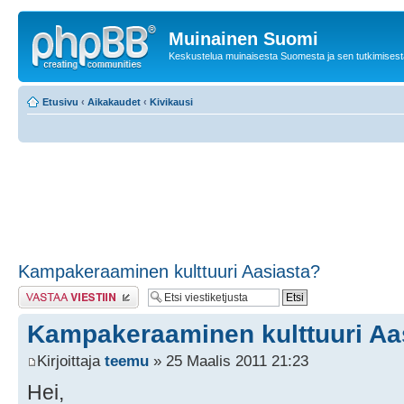
Muinainen Suomi
Keskustelua muinaisesta Suomesta ja sen tutkimisest
Etusivu
‹
Aikakaudet
‹
Kivikausi
Kampakeraaminen kulttuuri Aasiasta?
Lähetä vastaus
Kampakeraaminen kulttuuri Aa
Kirjoittaja
teemu
» 25 Maalis 2011 21:23
Hei,