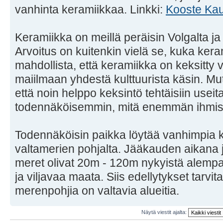
vanhinta keramiikkaa. Linkki:
Kooste Kau
Keramiikka on meillä peräisin Volgalta ja 
Arvoitus on kuitenkin vielä se, kuka ker
mahdollista, että keramiikka on keksitty 
maiilmaan yhdestä kulttuurista käsin. Mu
että noin helppo keksintö tehtäisiin useita
todennäköisemmin, mitä enemmän ihmisi
Todennäköisin paikka löytää vanhimpia 
valtamerien pohjalta. Jääkauden aikana 
meret olivat 20m - 120m nykyistä alempan
ja viljavaa maata. Siis edellytykset tarvi
merenpohjia on valtavia alueitia.
Näytä viestit ajalta: