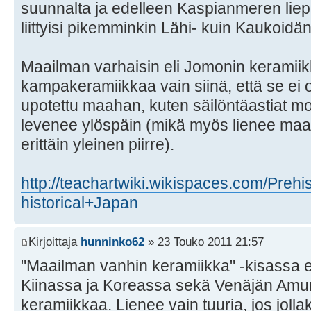
suunnalta ja edelleen Kaspianmeren liepei
liittyisi pikemminkin Lähi- kuin Kaukoidän 
Maailman varhaisin eli Jomonin keramii
kampakeramiikkaa vain siinä, että se ei o
upotettu maahan, kuten säilöntäastiat mon
levenee ylöspäin (mikä myös lienee ma
erittäin yleinen piirre).
http://teachartwiki.wikispaces.com/Prehi
historical+Japan
Kirjoittaja
hunninko62
» 23 Touko 2011 21:57
"Maailman vanhin keramiikka" -kisassa ei 
Kiinassa ja Koreassa sekä Venäjän Amu
keramiikkaa. Lienee vain tuuria, jos jolla