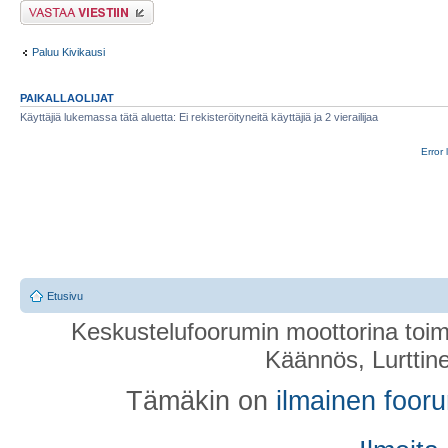
Lähetä vastaus
Paluu Kivikausi
PAIKALLAOLIJAT
Käyttäjiä lukemassa tätä aluetta: Ei rekisteröityneitä käyttäjiä ja 2 vierailijaa
Error 
Etusivu
Keskustelufoorumin moottorina toim
Käännös, Lurttin
Tämäkin on
ilmainen foor