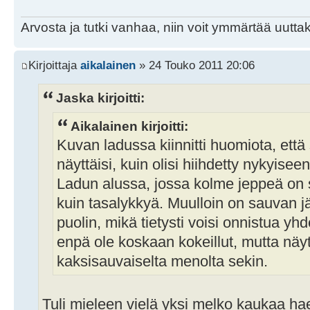
Arvosta ja tutki vanhaa, niin voit ymmärtää uuttak
Kirjoittaja
aikalainen
» 24 Touko 2011 20:06
Jaska kirjoitti:
Aikalainen kirjoitti:
Kuvan ladussa kiinnitti huomiota, että 
näyttäisi, kuin olisi hiihdetty nykyise
Ladun alussa, jossa kolme jeppeä on 
kuin tasalykkyä. Muulloin on sauvan 
puolin, mikä tietysti voisi onnistua yh
enpä ole koskaan kokeillut, mutta näy
kaksisauvaiselta menolta sekin.
Tuli mieleen vielä yksi melko kaukaa hae