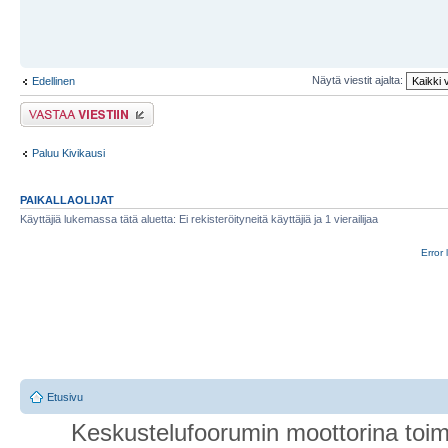
Näytä viestit ajalta:
Edellinen
Lähetä vastaus
Paluu Kivikausi
PAIKALLAOLIJAT
Käyttäjiä lukemassa tätä aluetta: Ei rekisteröityneitä käyttäjiä ja 1 vierailijaa
Error 
Etusivu
Keskustelufoorumin moottorina toim