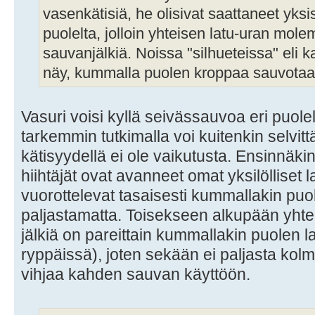
vasenkätisiä, he olisivat saattaneet yksis
puolelta, jolloin yhteisen latu-uran mole
sauvanjälkiä. Noissa "silhueteissa" eli ka
näy, kummalla puolen kroppaa sauvotaan
Vasuri voisi kyllä seivässauvoa eri puol
tarkemmin tutkimalla voi kuitenkin selvit
kätisyydellä ei ole vaikutusta. Ensinnäk
hiihtäjät ovat avanneet omat yksilölliset l
vuorottelevat tasaisesti kummallakin puol
paljastamatta. Toisekseen alkupään yht
jälkiä on pareittain kummallakin puolen l
ryppäissä), joten sekään ei paljasta kolm
vihjaa kahden sauvan käyttöön.