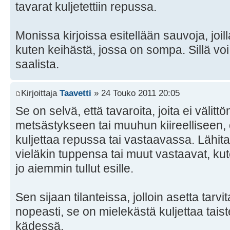
tavarat kuljetettiin repussa.
Monissa kirjoissa esitellään sauvoja, joil
kuten keihästä, jossa on sompa. Sillä voi 
saalista.
Kirjoittaja
Taavetti
» 24 Touko 2011 20:05
Se on selvä, että tavaroita, joita ei välitt
metsästykseen tai muuhun kiireelliseen, 
kuljettaa repussa tai vastaavassa. Lähitai
vieläkin tuppensa tai muut vastaavat, k
jo aiemmin tullut esille.
Sen sijaan tilanteissa, jolloin asetta tarv
nopeasti, se on mielekästä kuljettaa tai
kädessä.