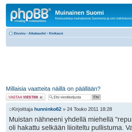
Muinainen Suomi
Keskustelua muinaisesta Suomesta ja sen tutkimisest
Etusivu
‹
Aikakaudet
‹
Kivikausi
Millaisia vaatteita näillä on päällään?
Lähetä vastaus
Kirjoittaja
hunninko62
» 24 Touko 2011 18:28
Muistan nähneeni yhdellä miehellä "rep
oli hakattu selkään liioiteltu pullistuma. V