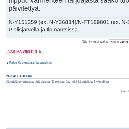
riippuu varmenteen tarjoajasta saako tuo
päivitettyä.
N-Y151359 (ex. N-Y36834)/N-FT189801 (ex. N-
Pielisjärvellä ja Ilomantsissa.
Näytä viestit ajalta:
Lähetä vastaus
Paluu Kysymykset ja ongelmat
PAIKALLAOLIJAT
Käyttäjiä lukemassa tätä aluetta: Ei rekisteröityneitä käyttäjiä ja 3 vierailijaa
Error 