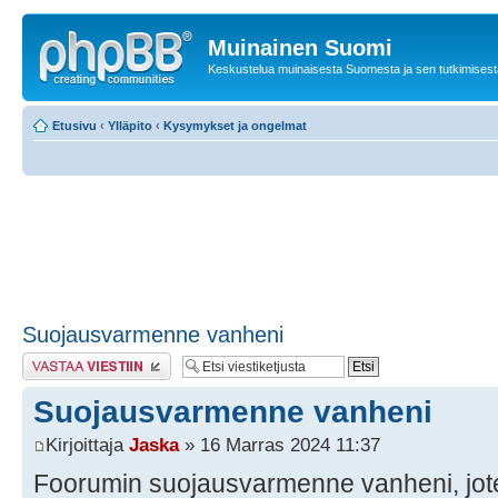
Muinainen Suomi
Keskustelua muinaisesta Suomesta ja sen tutkimisest
Etusivu
‹
Ylläpito
‹
Kysymykset ja ongelmat
Suojausvarmenne vanheni
Lähetä vastaus
Suojausvarmenne vanheni
Kirjoittaja
Jaska
» 16 Marras 2024 11:37
Foorumin suojausvarmenne vanheni, jote