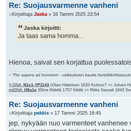
Re: Suojausvarmenne vanheni
Kirjoittaja
Jaska
» 16 Tammi 2025 23:54
Jaska kirjoitti:
Ja taas sama homma...
Hienoa, saivat sen korjattua puolessato
~
"Per aspera ad hominem - vaikeuksien kautta henkilökohtaisuuks
Y-DNA:
N1c1-YP1143
(Olavi Häkkinen 1620 Kuhmo? >> Juhani H
mtDNA:
H5a1e
(Elina Mäkilä 1757 Kittilä >> Riitta Sassali 1843 S
Re: Suojausvarmenne vanheni
Kirjoittaja
pekkis
» 17 Tammi 2025 18:45
jep, nykyään nuo varmenteet vanhenee v