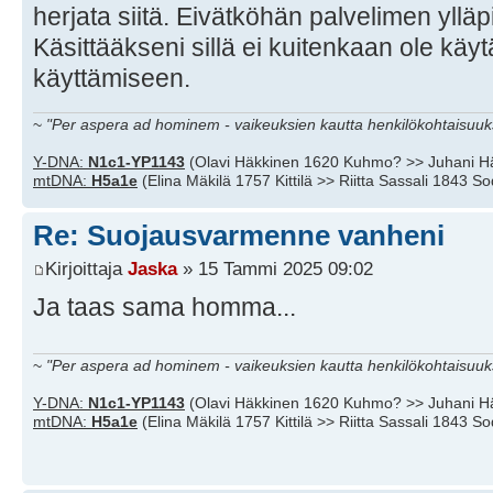
herjata siitä. Eivätköhän palvelimen ylläp
Käsittääkseni sillä ei kuitenkaan ole kä
käyttämiseen.
~
"Per aspera ad hominem - vaikeuksien kautta henkilökohtaisuuks
Y-DNA:
N1c1-YP1143
(Olavi Häkkinen 1620 Kuhmo? >> Juhani H
mtDNA:
H5a1e
(Elina Mäkilä 1757 Kittilä >> Riitta Sassali 1843 S
Re: Suojausvarmenne vanheni
Kirjoittaja
Jaska
» 15 Tammi 2025 09:02
Ja taas sama homma...
~
"Per aspera ad hominem - vaikeuksien kautta henkilökohtaisuuks
Y-DNA:
N1c1-YP1143
(Olavi Häkkinen 1620 Kuhmo? >> Juhani H
mtDNA:
H5a1e
(Elina Mäkilä 1757 Kittilä >> Riitta Sassali 1843 S