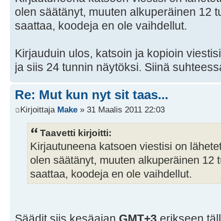
olen säätänyt, muuten alkuperäinen 12 tu
saattaa, koodeja en ole vaihdellut.
Kirjauduin ulos, katsoin ja kopioin viesti
ja siis 24 tunnin näytöksi. Siinä suhteess
Re: Mut kun nyt sit taas...
Kirjoittaja
Make
» 31 Maalis 2011 22:03
Taavetti kirjoitti:
Kirjautuneena katsoen viestisi on lähete
olen säätänyt, muuten alkuperäinen 12 t
saattaa, koodeja en ole vaihdellut.
Säädit siis kesäajan
GMT+3
erikseen täl