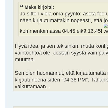
Make kirjoitti:
Ja sitten vielä oma pyyntö: aseta foor
näen kirjautumattakin nopeasti, että j
kommentoimassa 04:45 eikä 16:45!
Hyvä idea, ja sen tekisinkin, mutta konfig
vaihtoehtoa ole. Jostain syystä vain pä
muuttaa.
Sen olen huomannut, että kirjautumatta 
kirjautuneena sitten "04:36 PM". Tähän
vaikuttamaan...