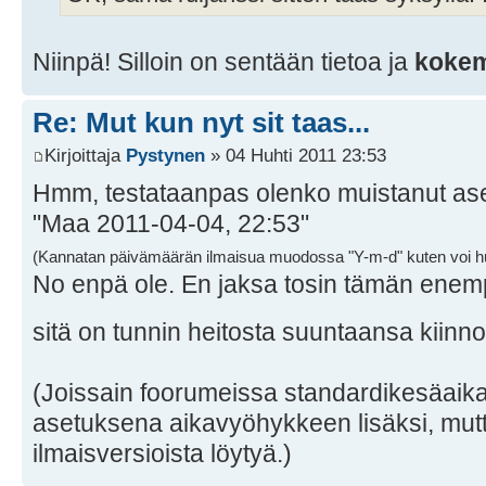
Niinpä! Silloin on sentään tietoa ja
kokem
Re: Mut kun nyt sit taas...
Kirjoittaja
Pystynen
» 04 Huhti 2011 23:53
Hmm, testataanpas olenko muistanut as
"Maa 2011-04-04, 22:53"
(Kannatan päivämäärän ilmaisua muodossa "Y-m-d" kuten voi h
No enpä ole. En jaksa tosin tämän ene
sitä on tunnin heitosta suuntaansa kiinn
(Joissain foorumeissa standardikesäaik
asetuksena aikavyöhykkeen lisäksi, mutta
ilmaisversioista löytyä.)