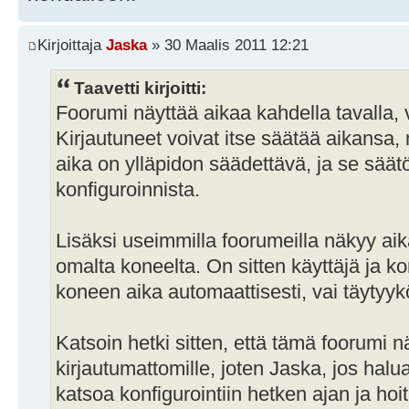
Kirjoittaja
Jaska
» 30 Maalis 2011 12:21
Taavetti kirjoitti:
Foorumi näyttää aikaa kahdella tavalla, vie
Kirjautuneet voivat itse säätää aikansa, m
aika on ylläpidon säädettävä, ja se säätö
konfiguroinnista.
Lisäksi useimmilla foorumeilla näkyy aik
omalta koneelta. On sitten käyttäjä ja k
koneen aika automaattisesti, vai täytyykö
Katsoin hetki sitten, että tämä foorumi n
kirjautumattomille, joten Jaska, jos halua
katsoa konfigurointiin hetken ajan ja ho