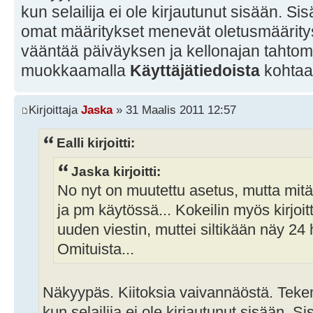
kun selailija ei ole kirjautunut sisään. Sis
omat määritykset menevät oletusmääritys
vääntää päiväyksen ja kellonajan taht
muokkaamalla
Käyttäjätiedoista
kohta
Kirjoittaja
Jaska
» 31 Maalis 2011 12:57
Ealli kirjoitti:
Jaska kirjoitti:
No nyt on muutettu asetus, mutta mitä
ja pm käytössä... Kokeilin myös kirjo
uuden viestin, muttei siltikään näy 24 
Omituista...
Näkyypäs. Kiitoksia vaivannäöstä. Teke
kun selailija ei ole kirjautunut sisään. Si