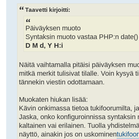
Taavetti kirjoitti:
Päiväyksen muoto
Syntaksin muoto vastaa PHP:n date() 
D M d, Y H:i
Näitä vaihtamalla pitäisi päiväyksen muo
mitkä merkit tulisivat tilalle. Voin kysyä
tännekin viestin odottamaan.
Muokaten hiukan lisää:
Kävin onkimassa tietoa tukifoorumilta, ja 
Jaska, onko konfiguroinnissa syntaksin 
kaltainen vai erilainen. Tuolla yhdistelmä
näyttö, ainakin jos on uskominen
tukifoo