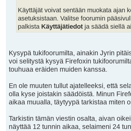
Käyttäjät voivat sentään muokata ajan 
asetuksistaan. Valitse foorumin pääsiv
palkista
Käyttäjätiedot
ja säädä siellä 
Kysypä tukifoorumilta, ainakin Jyrin pitäis
voi selitystä kysyä Firefoxin tukifoorumil
touhuaa eräiden muiden kanssa.
En ole muuten tullut ajatelleeksi, että sela
olla kyse joistakin säädöistä. Minun Fire
aikaa muualla, täytyypä tarkistaa miten on
Tarkistin tämän viestin osalta, aivan oikein
näyttää 12 tunnin aikaa, selaimeni 24 tun