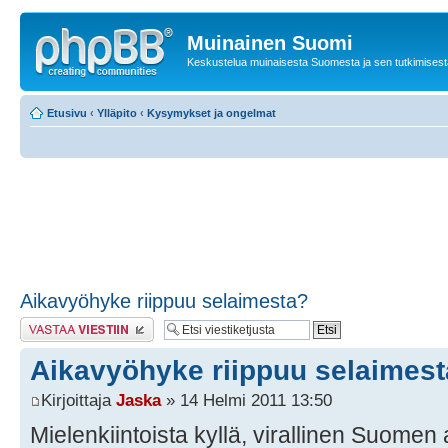
Muinainen Suomi
Keskustelua muinaisesta Suomesta ja sen tutkimisest
Etusivu
‹
Ylläpito
‹
Kysymykset ja ongelmat
Aikavyöhyke riippuu selaimesta?
Lähetä vastaus
Aikavyöhyke riippuu selaimes
Kirjoittaja
Jaska
» 14 Helmi 2011 13:50
Mielenkiintoista kyllä, virallinen Suomen