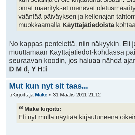
omat määritykset menevät oletusmääritys
vääntää päiväyksen ja kellonajan taht
muokkaamalla
Käyttäjätiedoista
kohta
No kappas pentelettä, niin näkyykin. Eli j
muuttamaan Käyttäjätiedot-kohdassa pä
seuraavan koodin, jos haluaa nähdä aja
D M d, Y H:i
Mut kun nyt sit taas...
Kirjoittaja
Make
» 31 Maalis 2011 21:12
Make kirjoitti:
Eli nyt mulla näyttää kirjautuneena oikei