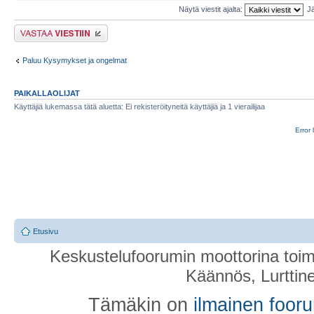
Näytä viestit ajalta:
Jä
Lähetä vastaus
Paluu Kysymykset ja ongelmat
PAIKALLAOLIJAT
Käyttäjiä lukemassa tätä aluetta: Ei rekisteröityneitä käyttäjiä ja 1 vierailijaa
Error 
Etusivu
Keskustelufoorumin moottorina toim
Käännös, Lurttin
Tämäkin on
ilmainen foor