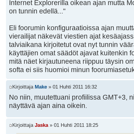
Internet Explorerilla oikean ajan mutta Mo
on tunnin edellä..."
Eli foorumin konfiguraatioissa ajan muutt
vierailijat näkevät viestien ajat kesäajassa
talviaikana kirjoitetut ovat nyt tunnin vä
käyttäjien omat säädöt ajavat kuitenkin fo
mitä näet kirjautuneena riippuu täysin omi
softa ei siis huomioi minun foorumiasetuk
Kirjoittaja
Make
» 01 Huhti 2011 16:32
No niin, muutettuani profiilissa GMT+3, n
näyttävä ajan aina oikein.
Kirjoittaja
Jaska
» 01 Huhti 2011 18:25