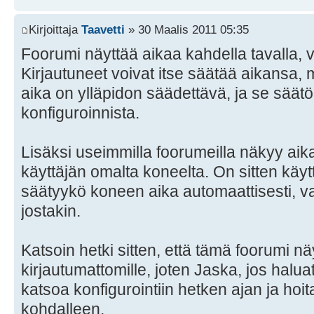
Kirjoittaja
Taavetti
» 30 Maalis 2011 05:35
Foorumi näyttää aikaa kahdella tavalla, vier
Kirjautuneet voivat itse säätää aikansa, m
aika on ylläpidon säädettävä, ja se säätö
konfiguroinnista.
Lisäksi useimmilla foorumeilla näkyy aika
käyttäjän omalta koneelta. On sitten käyt
säätyykö koneen aika automaattisesti, va
jostakin.
Katsoin hetki sitten, että tämä foorumi nä
kirjautumattomille, joten Jaska, jos haluat
katsoa konfigurointiin hetken ajan ja ho
kohdalleen.