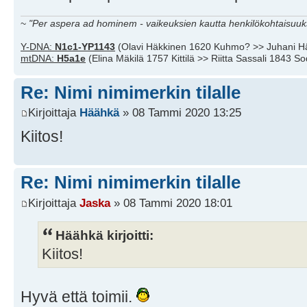
~
"Per aspera ad hominem - vaikeuksien kautta henkilökohtaisuuks
Y-DNA:
N1c1-YP1143
(Olavi Häkkinen 1620 Kuhmo? >> Juhani H
mtDNA:
H5a1e
(Elina Mäkilä 1757 Kittilä >> Riitta Sassali 1843 S
Re: Nimi nimimerkin tilalle
Kirjoittaja
Häähkä
» 08 Tammi 2020 13:25
Kiitos!
Re: Nimi nimimerkin tilalle
Kirjoittaja
Jaska
» 08 Tammi 2020 18:01
Häähkä kirjoitti:
Kiitos!
Hyvä että toimii.