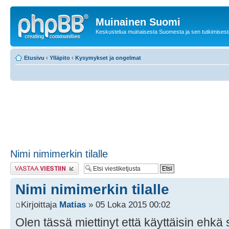
Muinainen Suomi
Keskustelua muinaisesta Suomesta ja sen tutkimisest
Etusivu
‹
Ylläpito
‹
Kysymykset ja ongelmat
Nimi nimimerkin tilalle
Lähetä vastaus
Nimi nimimerkin tilalle
Kirjoittaja
Matias
» 05 Loka 2015 00:02
Olen tässä miettinyt että käyttäisin ehk