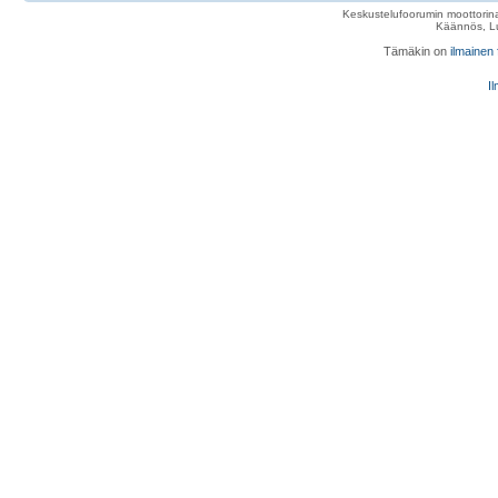
Keskustelufoorumin moottorina
Käännös, Lu
Tämäkin on
ilmainen
Il