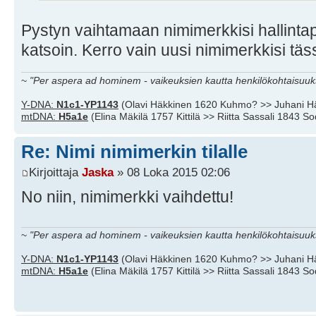
Pystyn vaihtamaan nimimerkkisi hallintap
katsoin. Kerro vain uusi nimimerkkisi täss
~
"Per aspera ad hominem - vaikeuksien kautta henkilökohtaisuuks
Y-DNA:
N1c1-YP1143
(Olavi Häkkinen 1620 Kuhmo? >> Juhani H
mtDNA:
H5a1e
(Elina Mäkilä 1757 Kittilä >> Riitta Sassali 1843 S
Re: Nimi nimimerkin tilalle
Kirjoittaja
Jaska
» 08 Loka 2015 02:06
No niin, nimimerkki vaihdettu!
~
"Per aspera ad hominem - vaikeuksien kautta henkilökohtaisuuks
Y-DNA:
N1c1-YP1143
(Olavi Häkkinen 1620 Kuhmo? >> Juhani H
mtDNA:
H5a1e
(Elina Mäkilä 1757 Kittilä >> Riitta Sassali 1843 S