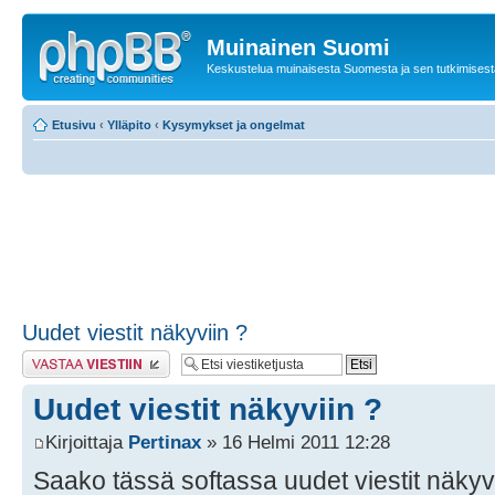
Muinainen Suomi
Keskustelua muinaisesta Suomesta ja sen tutkimisest
Etusivu
‹
Ylläpito
‹
Kysymykset ja ongelmat
Uudet viestit näkyviin ?
Lähetä vastaus
Uudet viestit näkyviin ?
Kirjoittaja
Pertinax
» 16 Helmi 2011 12:28
Saako tässä softassa uudet viestit näkyvi