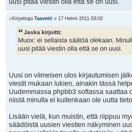
uusi pitää viestin olla että se on uusi.
Kirjoittaja
Taavetti
» 17 Helmi 2011 03:02
Jaska kirjoitti:
Muox: ei sellaista säätöä olekaan. Minul
uusi pitää viestin olla että se on uusi.
Uusi on viimeisen ulos kirjautumisen jälk
viestit mukaan lukien, ainakin tässä h
Uudemmassa phpbb3 softassa saattaa o
niistä minulla ei kuitenkaan ole uutta tiet
Lisään vielä, kun muistin, että riippuu
säädöistä uusien viestien näkyminen uusi