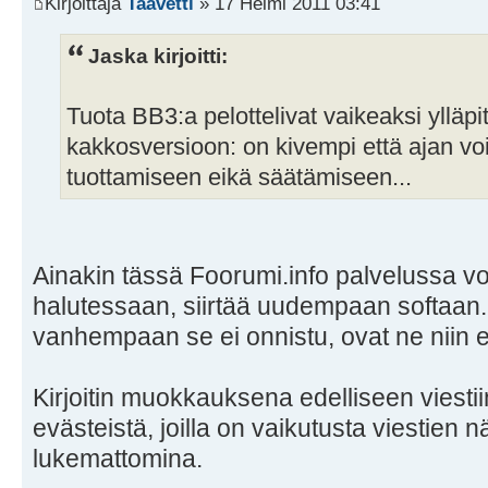
Kirjoittaja
Taavetti
» 17 Helmi 2011 03:41
Jaska kirjoitti:
Tuota BB3:a pelottelivat vaikeaksi ylläpi
kakkosversioon: on kivempi että ajan voi
tuottamiseen eikä säätämiseen...
Ainakin tässä Foorumi.info palvelussa v
halutessaan, siirtää uudempaan softaa
vanhempaan se ei onnistu, ovat ne niin er
Kirjoitin muokkauksena edelliseen viest
evästeistä, joilla on vaikutusta viestien 
lukemattomina.