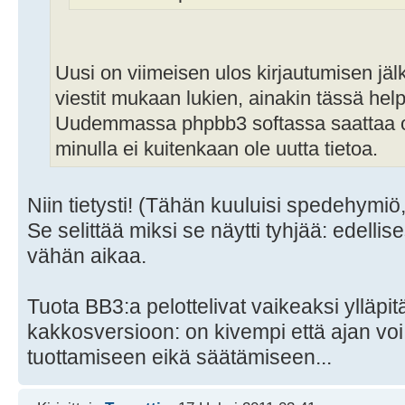
Uusi on viimeisen ulos kirjautumisen jäl
viestit mukaan lukien, ainakin tässä h
Uudemmassa phpbb3 softassa saattaa ol
minulla ei kuitenkaan ole uutta tietoa.
Niin tietysti! (Tähän kuuluisi spedehymiö, 
Se selittää miksi se näytti tyhjää: edellise
vähän aikaa.
Tuota BB3:a pelottelivat vaikeaksi ylläpit
kakkosversioon: on kivempi että ajan voi 
tuottamiseen eikä säätämiseen...