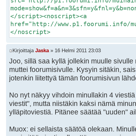
src="http://p1.foorumi.info/muinai
mode=show&f=a&n=3&sfn=y&fnl=y&b=no
</script><noscript><a
href="http://www.p1.foorumi.info/m
</noscript>
Kirjoittaja
Jaska
» 16 Helmi 2011 23:03
Joo, sillä saa kyllä jollekin muulle sivulle
muttei foorumisivulle. Kysyin sitäkin, sa
jotenkin liitettyä tämän foorumisivun läh
No nyt näkyy vihdoin minullakin 4 viesti
viestit", mutta niistäkin kaksi nämä minu
ylläpitoviestiä. Pitänee säätää "uuden" a
Muox: ei sellaista säätöä olekaan. Minull