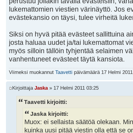
perustuu jollakin tavalla evästeisiin, väh
lukemattomien viestien värinäyttö. Jos evä
evästekansio on täysi, tulee virheitä luke
Siksi on hyvä pitää evästeet sallittuina ai
josta haluaa uudet ja/tai lukemattomat vi
myös silloin tällöin tyhjentää selaimen väl
vanhentuneet evästeet täytä kansiota.
Viimeksi muokannut
Taavetti
päivämäärä 17 Helmi 2011 
Kirjoittaja
Jaska
» 17 Helmi 2011 03:25
Taavetti kirjoitti:
Jaska kirjoitti:
Muox: ei sellaista säätöä olekaan. Min
kuinka uusi pitää viestin olla että se o