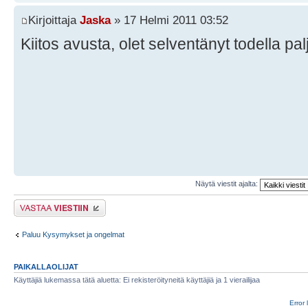
Kirjoittaja
Jaska
» 17 Helmi 2011 03:52
Kiitos avusta, olet selventänyt todella pal
Näytä viestit ajalta:
Lähetä vastaus
Paluu Kysymykset ja ongelmat
PAIKALLAOLIJAT
Käyttäjiä lukemassa tätä aluetta: Ei rekisteröityneitä käyttäjiä ja 1 vierailijaa
Error 