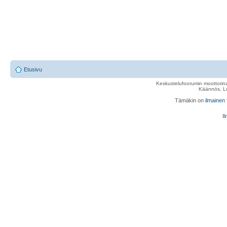
Etusivu
Keskustelufoorumin moottorina
Käännös, Lu
Tämäkin on
ilmainen
Il