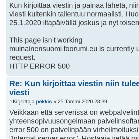
Kun kirjoittaa viestin ja painaa lähetä, nii
viesti kuitenkin tallentuu normaalisti. 
25.1.2020 iltapäivällä joskus ja nyt toisen 
This page isn’t working
muinainensuomi.foorumi.eu is currently u
request.
HTTP ERROR 500
Re: Kun kirjoittaa viestin niin tul
viesti
Kirjoittaja
pekkis
» 25 Tammi 2020 23:39
Veikkaan että serverissä on webpalvelinta
yhteensopivuusongelmaan palvelinsoftan
error 500 on palvelinpään virheilmoituksi
"Internal server error". Hostaaja tietää m