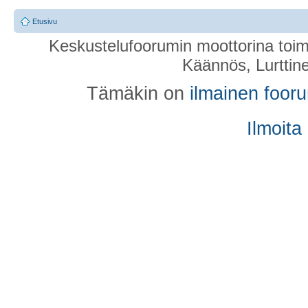
Etusivu
Keskustelufoorumin moottorina toim
Käännös, Lurttin
Tämäkin on
ilmainen foor
Ilmoita