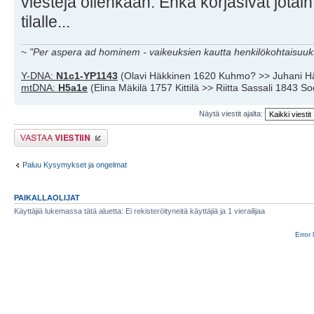
viestejä ollenkaan. Ehkä korjasivat jotain
tilalle...
~
"Per aspera ad hominem - vaikeuksien kautta henkilökohtaisuuks
Y-DNA:
N1c1-YP1143
(Olavi Häkkinen 1620 Kuhmo? >> Juhani H
mtDNA:
H5a1e
(Elina Mäkilä 1757 Kittilä >> Riitta Sassali 1843 S
Näytä viestit ajalta:
Lähetä vastaus
Paluu Kysymykset ja ongelmat
PAIKALLAOLIJAT
Käyttäjiä lukemassa tätä aluetta: Ei rekisteröityneitä käyttäjiä ja 1 vierailijaa
Error 