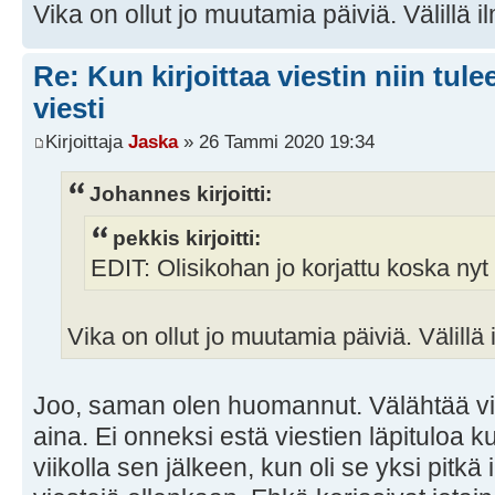
Vika on ollut jo muutamia päiviä. Välillä il
Re: Kun kirjoittaa viestin niin tul
viesti
Kirjoittaja
Jaska
» 26 Tammi 2020 19:34
Johannes kirjoitti:
pekkis kirjoitti:
EDIT: Olisikohan jo korjattu koska nyt 
Vika on ollut jo muutamia päiviä. Välillä i
Joo, saman olen huomannut. Välähtää vie
aina. Ei onneksi estä viestien läpituloa k
viikolla sen jälkeen, kun oli se yksi pitkä 