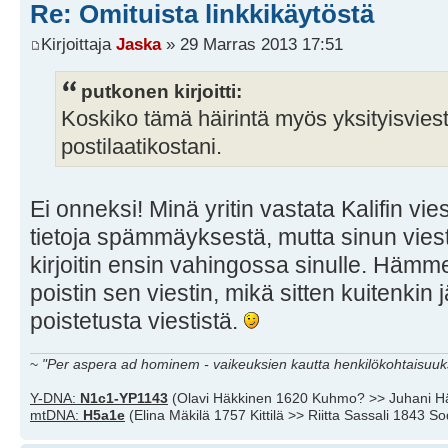
Re: Omituista linkkikäytöstä
Kirjoittaja
Jaska
» 29 Marras 2013 17:51
putkonen kirjoitti:
Koskiko tämä häirintä myös yksityisvieste
postilaatikostani.
Ei onneksi! Minä yritin vastata Kalifin vi
tietoja spämmäyksestä, mutta sinun viestis
kirjoitin ensin vahingossa sinulle. Häm
poistin sen viestin, mikä sitten kuitenkin
poistetusta viestistä.
~
"Per aspera ad hominem - vaikeuksien kautta henkilökohtaisuuks
Y-DNA:
N1c1-YP1143
(Olavi Häkkinen 1620 Kuhmo? >> Juhani H
mtDNA:
H5a1e
(Elina Mäkilä 1757 Kittilä >> Riitta Sassali 1843 S