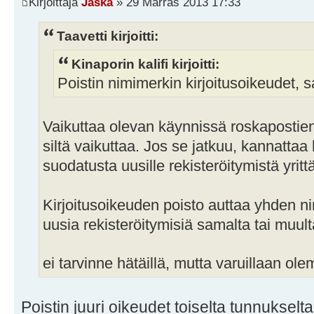
Kirjoittaja
Jaska
» 29 Marras 2013 17:33
Taavetti kirjoitti:
Kinaporin kalifi kirjoitti:
Poistin nimimerkin kirjoitusoikeudet, 
Vaikuttaa olevan käynnissä roskapostien
siltä vaikuttaa. Jos se jatkuu, kannatta
suodatusta uusille rekisteröitymistä yrittä
Kirjoitusoikeuden poisto auttaa yhden ni
uusia rekisteröitymisiä samalta tai muul
ei tarvinne hätäillä, mutta varuillaan ol
Poistin juuri oikeudet toiselta tunnukselta,