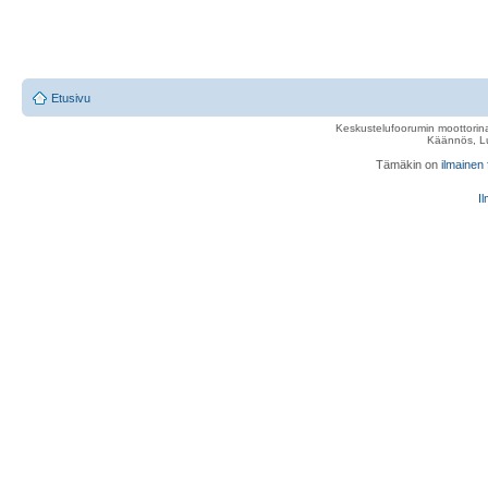
Etusivu
Keskustelufoorumin moottorina
Käännös, Lu
Tämäkin on
ilmainen
Il