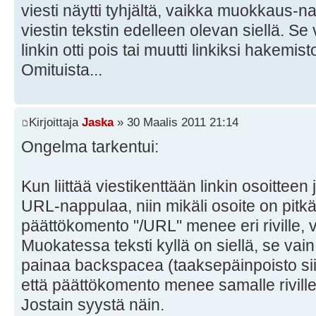
viesti näytti tyhjältä, vaikka muokkaus-n
viestin tekstin edelleen olevan siellä. Se
linkin otti pois tai muutti linkiksi hakemist
Omituista...
Kirjoittaja
Jaska
» 30 Maalis 2011 21:14
Ongelma tarkentui:
Kun liittää viestikenttään linkin osoitteen
URL-nappulaa, niin mikäli osoite on pitk
päättökomento "/URL" menee eri riville, v
Muokatessa teksti kyllä on siellä, se vai
painaa backspacea (taaksepäinpoisto siin
että päättökomento menee samalle riville
Jostain syystä näin.