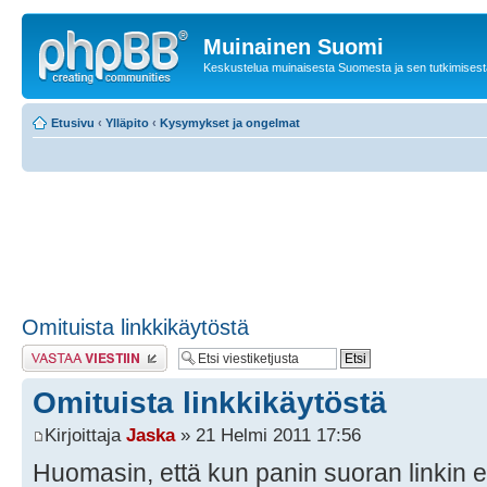
Muinainen Suomi
Keskustelua muinaisesta Suomesta ja sen tutkimisest
Etusivu
‹
Ylläpito
‹
Kysymykset ja ongelmat
Omituista linkkikäytöstä
Lähetä vastaus
Omituista linkkikäytöstä
Kirjoittaja
Jaska
» 21 Helmi 2011 17:56
Huomasin, että kun panin suoran linkin