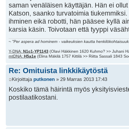
saman venäläisen käyttäjän. Hän ei ollut
Katson, saanko turvatoimia tiukemmiksi.
ihminen eikä robotti, hän pääsee kyllä ai
karsia käsin. Toivotaan että tyyppi väsäh
~
"Per aspera ad hominem - vaikeuksien kautta henkilökohtaisuuks
Y-DNA:
N1c1-YP1143
(Olavi Häkkinen 1620 Kuhmo? >> Juhani H
mtDNA:
H5a1e
(Elina Mäkilä 1757 Kittilä >> Riitta Sassali 1843 S
Re: Omituista linkkikäytöstä
Kirjoittaja
putkonen
» 29 Marras 2013 17:43
Koskiko tämä häirintä myös yksityisviestej
postilaatikostani.