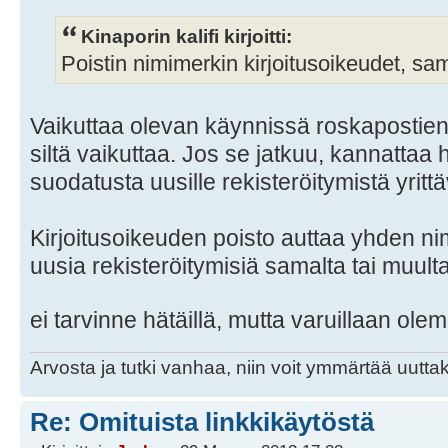
Kinaporin kalifi kirjoitti:
Poistin nimimerkin kirjoitusoikeudet, sa
Vaikuttaa olevan käynnissä roskapostien 
siltä vaikuttaa. Jos se jatkuu, kannattaa
suodatusta uusille rekisteröitymistä yrittäv
Kirjoitusoikeuden poisto auttaa yhden nim
uusia rekisteröitymisiä samalta tai muul
ei tarvinne hätäillä, mutta varuillaan ol
Arvosta ja tutki vanhaa, niin voit ymmärtää uuttak
Re: Omituista linkkikäytöstä