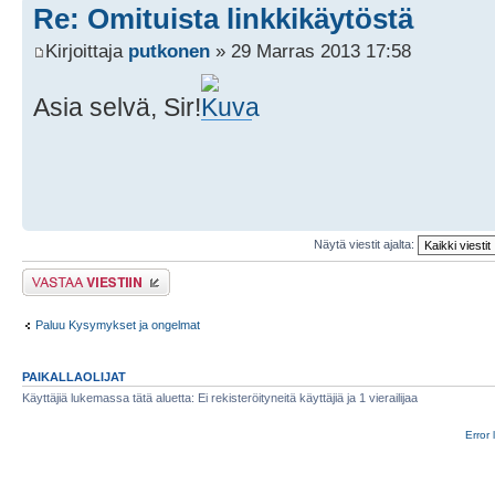
Re: Omituista linkkikäytöstä
Kirjoittaja
putkonen
» 29 Marras 2013 17:58
Asia selvä, Sir!
Näytä viestit ajalta:
Lähetä vastaus
Paluu Kysymykset ja ongelmat
PAIKALLAOLIJAT
Käyttäjiä lukemassa tätä aluetta: Ei rekisteröityneitä käyttäjiä ja 1 vierailijaa
Error 