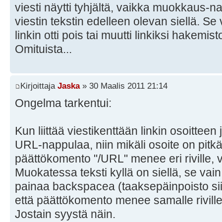
viesti näytti tyhjältä, vaikka muokkaus-n
viestin tekstin edelleen olevan siellä. Se
linkin otti pois tai muutti linkiksi hakemist
Omituista...
Kirjoittaja
Jaska
» 30 Maalis 2011 21:14
Ongelma tarkentui:
Kun liittää viestikenttään linkin osoitteen
URL-nappulaa, niin mikäli osoite on pitk
päättökomento "/URL" menee eri riville, v
Muokatessa teksti kyllä on siellä, se vai
painaa backspacea (taaksepäinpoisto siin
että päättökomento menee samalle riville
Jostain syystä näin.