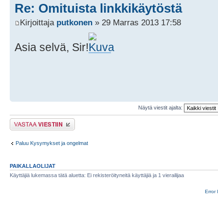
Re: Omituista linkkikäytöstä
Kirjoittaja
putkonen
» 29 Marras 2013 17:58
Asia selvä, Sir!
Näytä viestit ajalta:
Lähetä vastaus
Paluu Kysymykset ja ongelmat
PAIKALLAOLIJAT
Käyttäjiä lukemassa tätä aluetta: Ei rekisteröityneitä käyttäjiä ja 1 vierailijaa
Error 