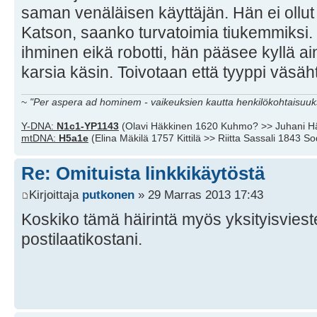
saman venäläisen käyttäjän. Hän ei ollut
Katson, saanko turvatoimia tiukemmiksi.
ihminen eikä robotti, hän pääsee kyllä ai
karsia käsin. Toivotaan että tyyppi väsäh
~
"Per aspera ad hominem - vaikeuksien kautta henkilökohtaisuuks
Y-DNA:
N1c1-YP1143
(Olavi Häkkinen 1620 Kuhmo? >> Juhani H
mtDNA:
H5a1e
(Elina Mäkilä 1757 Kittilä >> Riitta Sassali 1843 S
Re: Omituista linkkikäytöstä
Kirjoittaja
putkonen
» 29 Marras 2013 17:43
Koskiko tämä häirintä myös yksityisviestej
postilaatikostani.