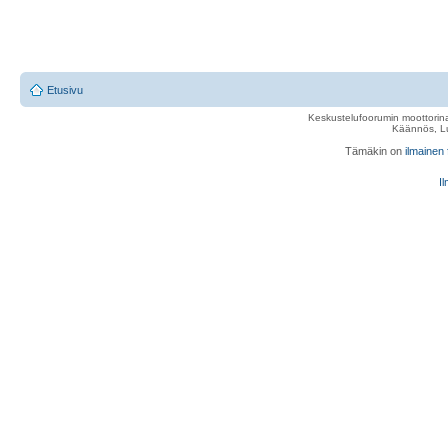
Etusivu
Keskustelufoorumin moottorina
Käännös, Lu
Tämäkin on
ilmainen
Il