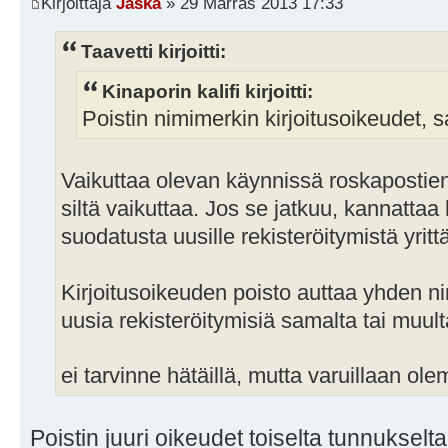
Kirjoittaja
Jaska
» 29 Marras 2013 17:33
Taavetti kirjoitti:
Kinaporin kalifi kirjoitti:
Poistin nimimerkin kirjoitusoikeudet, 
Vaikuttaa olevan käynnissä roskapostien
siltä vaikuttaa. Jos se jatkuu, kannatta
suodatusta uusille rekisteröitymistä yrittä
Kirjoitusoikeuden poisto auttaa yhden ni
uusia rekisteröitymisiä samalta tai muul
ei tarvinne hätäillä, mutta varuillaan ol
Poistin juuri oikeudet toiselta tunnukselta,