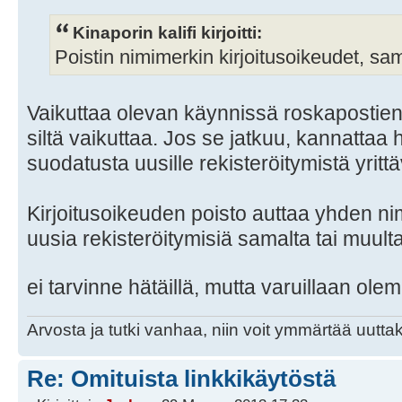
Kinaporin kalifi kirjoitti:
Poistin nimimerkin kirjoitusoikeudet, sa
Vaikuttaa olevan käynnissä roskapostien 
siltä vaikuttaa. Jos se jatkuu, kannattaa
suodatusta uusille rekisteröitymistä yrittäv
Kirjoitusoikeuden poisto auttaa yhden nim
uusia rekisteröitymisiä samalta tai muul
ei tarvinne hätäillä, mutta varuillaan ol
Arvosta ja tutki vanhaa, niin voit ymmärtää uuttak
Re: Omituista linkkikäytöstä