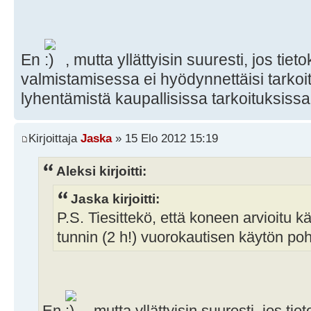
En
, mutta yllättyisin suuresti, jos tie
valmistamisessa ei hyödynnettäisi tarkoit
lyhentämistä kaupallisissa tarkoituksissa
Kirjoittaja
Jaska
» 15 Elo 2012 15:19
Aleksi kirjoitti:
Jaska kirjoitti:
P.S. Tiesittekö, että koneen arvioitu 
tunnin (2 h!) vuorokautisen käytön po
En
, mutta yllättyisin suuresti, jos ti