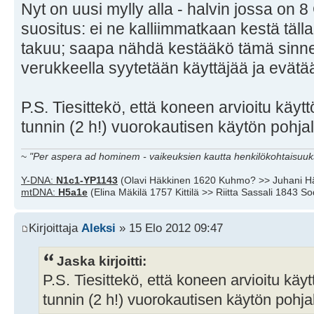
Nyt on uusi mylly alla - halvin jossa on 
suositus: ei ne kalliimmatkaan kestä täl
takuu; saapa nähdä kestääkö tämä sinne ast
verukkeella syytetään käyttäjää ja evätää
P.S. Tiesittekö, että koneen arvioitu käy
tunnin (2 h!) vuorokautisen käytön pohja
~
"Per aspera ad hominem - vaikeuksien kautta henkilökohtaisuuks
Y-DNA:
N1c1-YP1143
(Olavi Häkkinen 1620 Kuhmo? >> Juhani H
mtDNA:
H5a1e
(Elina Mäkilä 1757 Kittilä >> Riitta Sassali 1843 S
Kirjoittaja
Aleksi
» 15 Elo 2012 09:47
Jaska kirjoitti:
P.S. Tiesittekö, että koneen arvioitu kä
tunnin (2 h!) vuorokautisen käytön pohja