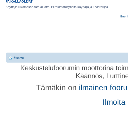
PAIKALLAOLIJAT
Käyttäjiä lukemassa tätä aluetta: Ei rekisteröityneitä käyttäjiä ja 1 vierailijaa
Error 
Etusivu
Keskustelufoorumin moottorina toim
Käännös, Lurttin
Tämäkin on
ilmainen foor
Ilmoita