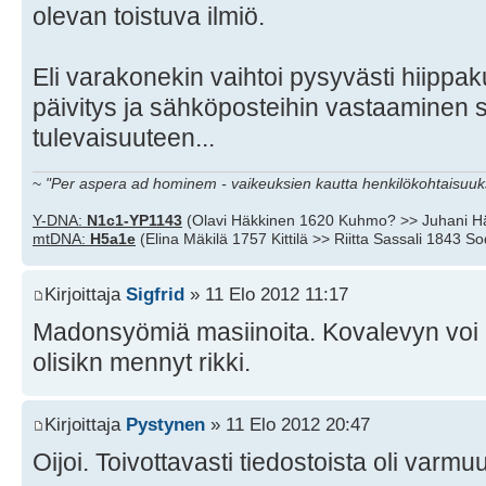
olevan toistuva ilmiö.
Eli varakonekin vaihtoi pysyvästi hiippak
päivitys ja sähköposteihin vastaaminen 
tulevaisuuteen...
~
"Per aspera ad hominem - vaikeuksien kautta henkilökohtaisuuks
Y-DNA:
N1c1-YP1143
(Olavi Häkkinen 1620 Kuhmo? >> Juhani H
mtDNA:
H5a1e
(Elina Mäkilä 1757 Kittilä >> Riitta Sassali 1843 S
Kirjoittaja
Sigfrid
» 11 Elo 2012 11:17
Madonsyömiä masiinoita. Kovalevyn voi 
olisikn mennyt rikki.
Kirjoittaja
Pystynen
» 11 Elo 2012 20:47
Oijoi. Toivottavasti tiedostoista oli varm