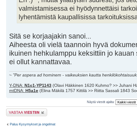
valmistamisessa ei hyödynnettäisi tarkoit
lyhentämistä kaupallisissa tarkoituksissa
Sitä se korjaajakin sanoi...
Aiheesta oli vielä taannoin hyvä dokumen
ikuinen hehkulamppu keksittiin jo kauan
ei ollut kannattavaa.
~
"Per aspera ad hominem - vaikeuksien kautta henkilökohtaisuuks
Y-DNA:
N1c1-YP1143
(Olavi Häkkinen 1620 Kuhmo? >> Juhani H
mtDNA:
H5a1e
(Elina Mäkilä 1757 Kittilä >> Riitta Sassali 1843 S
Näytä viestit ajalta:
Lähetä vastaus
Paluu Kysymykset ja ongelmat