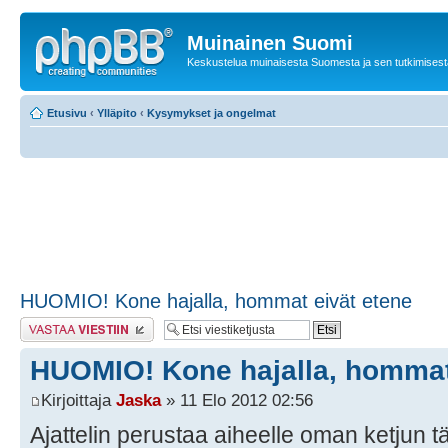
Muinainen Suomi
Keskustelua muinaisesta Suomesta ja sen tutkimisest
Etusivu
‹
Ylläpito
‹
Kysymykset ja ongelmat
HUOMIO! Kone hajalla, hommat eivät etene
Lähetä vastaus
HUOMIO! Kone hajalla, hommat
Kirjoittaja
Jaska
» 11 Elo 2012 02:56
Ajattelin perustaa aiheelle oman ketjun 