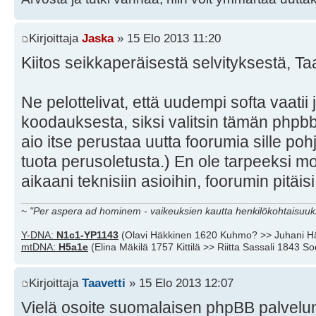
Kirjoittaja
Jaska
» 15 Elo 2013 11:20
Kiitos seikkaperäisestä selvityksestä, Taa
Ne pelottelivat, että uudempi softa vaatii
koodauksesta, siksi valitsin tämän phpb
aio itse perustaa uutta foorumia sille poh
tuota perusoletusta.) En ole tarpeeksi m
aikaani teknisiin asioihin, foorumin pitäisi
~
"Per aspera ad hominem - vaikeuksien kautta henkilökohtaisuuks
Y-DNA:
N1c1-YP1143
(Olavi Häkkinen 1620 Kuhmo? >> Juhani H
mtDNA:
H5a1e
(Elina Mäkilä 1757 Kittilä >> Riitta Sassali 1843 S
Kirjoittaja
Taavetti
» 15 Elo 2013 12:07
Vielä osoite suomalaisen phpBB palvelun 