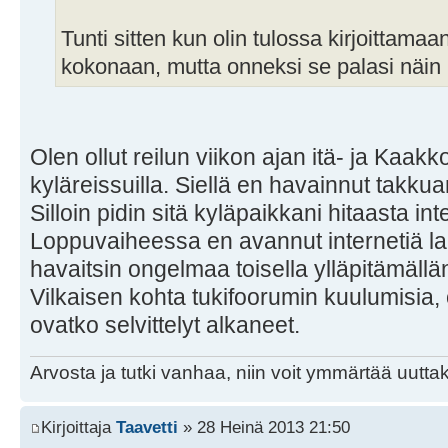
Tunti sitten kun olin tulossa kirjoittamaa
kokonaan, mutta onneksi se palasi näin 
Olen ollut reilun viikon ajan itä- ja Kaa
kyläreissuilla. Siellä en havainnut takku
Silloin pidin sitä kyläpaikkani hitaasta i
Loppuvaiheessa en avannut internetiä la
havaitsin ongelmaa toisella ylläpitämällän
Vilkaisen kohta tukifoorumin kuulumisia, 
ovatko selvittelyt alkaneet.
Arvosta ja tutki vanhaa, niin voit ymmärtää uuttak
Kirjoittaja
Taavetti
» 28 Heinä 2013 21:50