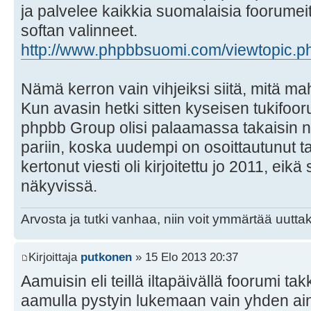
ja palvelee kaikkia suomalaisia foorumeit
softan valinneet.
http://www.phpbbsuomi.com/viewtopic.
Nämä kerron vain vihjeiksi siitä, mitä m
Kun avasin hetki sitten kyseisen tukifoor
phpbb Group olisi palaamassa takaisin 
pariin, koska uudempi on osoittautunut ta
kertonut viesti oli kirjoitettu jo 2011, eikä 
näkyvissä.
Arvosta ja tutki vanhaa, niin voit ymmärtää uuttak
Kirjoittaja
putkonen
» 15 Elo 2013 20:37
Aamuisin eli teillä iltapäivällä foorumi t
aamulla pystyin lukemaan vain yhden ain