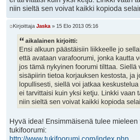
niin sieltä sen voivat kaikki kopioda sel
Kirjoittaja
Jaska
» 15 Elo 2013 05:16
aikalainen kirjoitti:
Ensi alkuun päästäisiin liikkeelle jo sella
että avataan varafoorumi, jonka kautta v
jos tämä nykyinen foorumi tilttaa. Siellä
sisäpiirin tietoa korjauksen kestosta, ja
lopullisesti, siellä voi jatkaa keskustel
ei tarvittaisi kuin yksi ketju. Linkki vaa
niin sieltä sen voivat kaikki kopioda se
Hyvä idea! Ensimmäisenä tulee mieleen 
tukifoorumi:
http://www.tukifoorumi.com/index.php