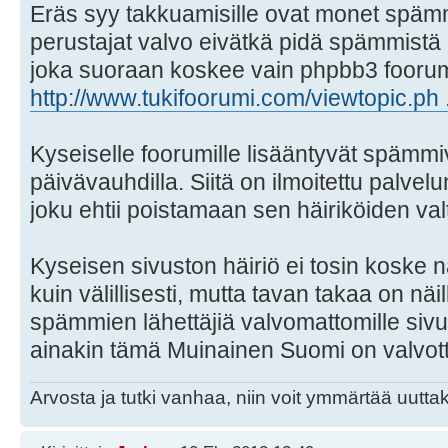
Eräs syy takkuamisille ovat monet spämmi
perustajat valvo eivätkä pidä spämmistä 
joka suoraan koskee vain phpbb3 foorumei
http://www.tukifoorumi.com/viewtopic.ph 
Kyseiselle foorumille lisääntyvät spämmiv
päivävauhdilla. Siitä on ilmoitettu palvelun
joku ehtii poistamaan sen häiriköiden va
Kyseisen sivuston häiriö ei tosin koske 
kuin välillisesti, mutta tavan takaa on näi
spämmien lähettäjiä valvomattomille si
ainakin tämä Muinainen Suomi on valvott
Arvosta ja tutki vanhaa, niin voit ymmärtää uuttak