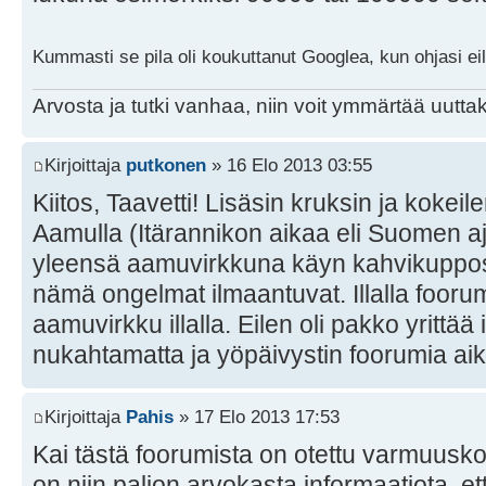
Kummasti se pila oli koukuttanut Googlea, kun ohjasi eil
Arvosta ja tutki vanhaa, niin voit ymmärtää uuttak
Kirjoittaja
putkonen
» 16 Elo 2013 03:55
Kiitos, Taavetti! Lisäsin kruksin ja kokeile
Aamulla (Itärannikon aikaa eli Suomen ajas
yleensä aamuvirkkuna käyn kahvikuppos
nämä ongelmat ilmaantuvat. Illalla foorum
aamuvirkku illalla. Eilen oli pakko yrittää i
nukahtamatta ja yöpäivystin foorumia aika
Kirjoittaja
Pahis
» 17 Elo 2013 17:53
Kai tästä foorumista on otettu varmuusko
on niin paljon arvokasta informaatiota, et