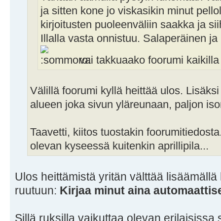
ja sitten kone jo viskasikin minut pello
kirjoitusten puoleenväliin saakka ja siih
Illalla vasta onnistuu. Salaperäinen j
vai takkuaako foorumi kaikilla
Välillä foorumi kyllä heittää ulos. Lisäks
alueen joka sivun yläreunaan, paljon iso
Taavetti, kiitos tuostakin foorumitiedost
olevan kyseessä kuitenkin aprillipila...
Ulos heittämistä yritän välttää lisäämäll
ruutuun:
Kirjaa minut aina automaattise
Sillä ruksilla vaikuttaa olevan erilaisissa s