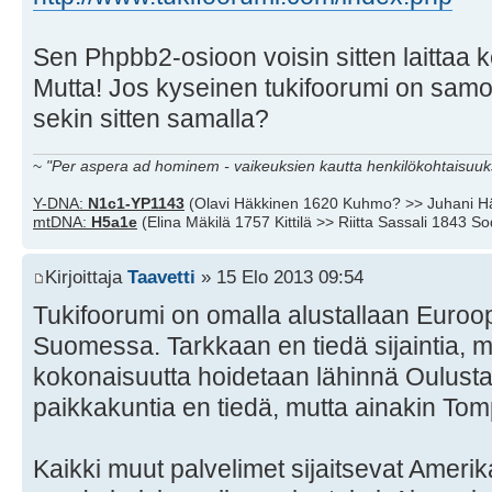
Sen Phpbb2-osioon voisin sitten laittaa k
Mutta! Jos kyseinen tukifoorumi on samoi
sekin sitten samalla?
~
"Per aspera ad hominem - vaikeuksien kautta henkilökohtaisuuks
Y-DNA:
N1c1-YP1143
(Olavi Häkkinen 1620 Kuhmo? >> Juhani H
mtDNA:
H5a1e
(Elina Mäkilä 1757 Kittilä >> Riitta Sassali 1843 S
Kirjoittaja
Taavetti
» 15 Elo 2013 09:54
Tukifoorumi on omalla alustallaan Euro
Suomessa. Tarkkaan en tiedä sijaintia, m
kokonaisuutta hoidetaan lähinnä Oulusta k
paikkakuntia en tiedä, mutta ainakin To
Kaikki muut palvelimet sijaitsevat Amerika