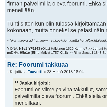
firman palvelimilla oleva foorumi. Ehkä sie
meneillään.
Tunti sitten kun olin tulossa kirjoittamaan
kokonaan, mutta onneksi se palasi näin n
~
"Per aspera ad hominem - vaikeuksien kautta henkilökohtaisuuks
Y-DNA:
N1c1-YP1143
(Olavi Häkkinen 1620 Kuhmo? >> Juhani H
mtDNA:
H5a1e
(Elina Mäkilä 1757 Kittilä >> Riitta Sassali 1843 S
Re: Foorumi takkuaa
Kirjoittaja
Taavetti
» 28 Heinä 2013 18:04
Jaska kirjoitti:
Foorumi on viime päivinä takkuilut, sam
palvelimilla oleva foorumi. Ehkä siellä on 
meneillään.