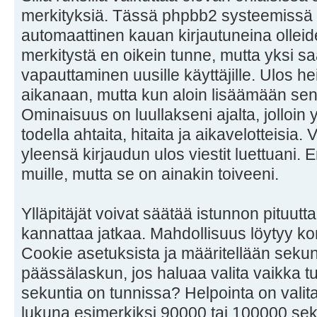
merkityksiä. Tässä phpbb2 systeemissä n
automaattinen kauan kirjautuneina olleid
merkitystä en oikein tunne, mutta yksi saa
vapauttaminen uusille käyttäjille. Ulos heit
aikanaan, mutta kun aloin lisäämään sen 
Ominaisuus on luullakseni ajalta, jolloin y
todella ahtaita, hitaita ja aikavelotteisia.
yleensä kirjaudun ulos viestit luettuani. 
muille, mutta se on ainakin toiveeni.
Ylläpitäjät voivat säätää istunnon pituutta
kannattaa jatkaa. Mahdollisuus löytyy kon
Cookie asetuksista ja määritellään sekun
päässälaskun, jos haluaa valita vaikka t
sekuntia on tunnissa? Helpointa on valit
lukuna esimerkiksi 90000 tai 100000 sek