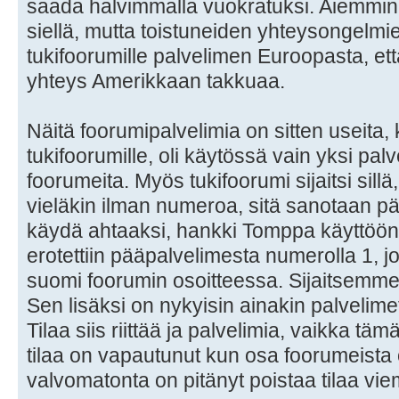
saada halvimmalla vuokratuksi. Aiemmin s
siellä, mutta toistuneiden yhteysongelm
tukifoorumille palvelimen Euroopasta, että
yhteys Amerikkaan takkuaa.
Näitä foorumipalvelimia on sitten useita
tukifoorumille, oli käytössä vain yksi palv
foorumeita. Myös tukifoorumi sijaitsi sillä,
vieläkin ilman numeroa, sitä sanotaan pä
käydä ahtaaksi, hankki Tomppa käyttöön 
erotettiin pääpalvelimesta numerolla 1,
suomi foorumin osoitteessa. Sijaitsemme s
Sen lisäksi on nykyisin ainakin palvelimet
Tilaa siis riittää ja palvelimia, vaikka tä
tilaa on vapautunut kun osa foorumeista 
valvomatonta on pitänyt poistaa tilaa vie