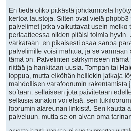
En tiedä oliko pitkästä johdannosta hyöty
kertoa taustoja. Sitten ovat vielä phpbb3 f
palvelimet jotka vaikuttavat usein melko t
periaatteessa niiden pitäisi toimia hyvin
värkätään, en pikaisesti osaa sanoa para
palvelimille voisi mahtua, ja se varmaan o
tämä on. Palvelinten särkymiseen nämä t
riittää ja hankitaan uusia. Tompan tai Ha
loppua, mutta eiköhän heillekin jatkaja lö
mahdollisen varafoorumin rakentamista
softaan, sellaiseen jota päivitetään ede
sellaisia ainakin voi etsiä, sen tukifoorum
foorumin alareunan linkistä. Sen kautta
palveluun, mutta se on aivan oma tarina
Arvosta ja tutki vanhaa, niin voit ymmärtää uuttak