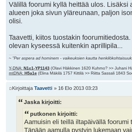
Välillä foorumi kyllä heittää ulos. Lisäks
alueen joka sivun yläreunaan, paljon is
olisi.
Taavetti, kiitos tuostakin foorumitiedosta
olevan kyseessä kuitenkin aprillipila...
~
"Per aspera ad hominem - vaikeuksien kautta henkilökohtaisuuks
Y-DNA:
N1c1-YP1143
(Olavi Häkkinen 1620 Kuhmo? >> Juhani H
mtDNA:
H5a1e
(Elina Mäkilä 1757 Kittilä >> Riitta Sassali 1843 S
Kirjoittaja
Taavetti
» 16 Elo 2013 03:23
Jaska kirjoitti:
putkonen kirjoitti:
Aamuisin eli teillä iltapäivällä foorumi
Tänään aamulla pystyin lukemaan vai