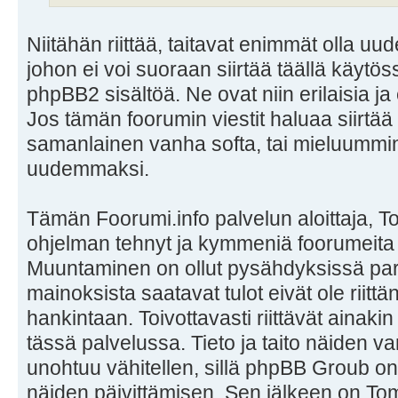
Niitähän riittää, taitavat enimmät olla 
johon ei voi suoraan siirtää täällä käy
phpBB2 sisältöä. Ne ovat niin erilaisia ja 
Jos tämän foorumin viestit haluaa siirtää 
samanlainen vanha softa, tai mieluummi
uudemmaksi.
Tämän Foorumi.info palvelun aloittaja, T
ohjelman tehnyt ja kymmeniä foorumeita
Muuntaminen on ollut pysähdyksissä par
mainoksista saatavat tulot eivät ole riitt
hankintaan. Toivottavasti riittävät ainak
tässä palvelussa. Tieto ja taito näiden va
unohtuu vähitellen, sillä phpBB Groub on 
näiden päivittämisen. Sen jälkeen on 