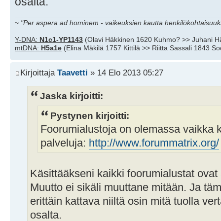
osalta.
~
"Per aspera ad hominem - vaikeuksien kautta henkilökohtaisuuks
Y-DNA:
N1c1-YP1143
(Olavi Häkkinen 1620 Kuhmo? >> Juhani H
mtDNA:
H5a1e
(Elina Mäkilä 1757 Kittilä >> Riitta Sassali 1843 S
Kirjoittaja
Taavetti
» 14 Elo 2013 05:27
Jaska kirjoitti:
Pystynen kirjoitti:
Foorumialustoja on olemassa vaikka k
palveluja:
http://www.forummatrix.org/
Käsittääkseni kaikki foorumialustat ovat a
Muutto ei sikäli muuttane mitään. Ja t
erittäin kattava niiltä osin mitä tuolla ve
osalta.