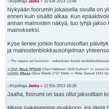
Kirjoittaja
Jaska
» 10 Elo 2013 13:49
Nykyään foorumin jokaisella sivulla on yl
ennen kuin sisältö alkaa. Kun epäaktivoi
annan mainosten näkyä, tuo tyhjä jakso k
mainokseksi.
Kyse lienee jonkin foorumisoftan päivity
ja mainostenblokkausohjelman yhteens
~
"Per aspera ad hominem - vaikeuksien kautta henkilökohtaisuuks
Y-DNA:
N1c1-YP1143
(Olavi Häkkinen 1620 Kuhmo? >> Juhani H
mtDNA:
H5a1e
(Elina Mäkilä 1757 Kittilä >> Riitta Sassali 1843 S
Kirjoittaja
Jaska
» 12 Elo 2013 18:26
Jaaha, foorumi on taas ollut jaksoittain
Minne pakenemme evakkoon, jos tämä haj