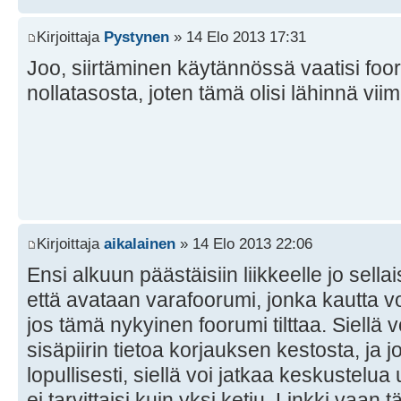
Kirjoittaja
Pystynen
» 14 Elo 2013 17:31
Joo, siirtäminen käytännössä vaatisi foo
nollatasosta, joten tämä olisi lähinnä vii
Kirjoittaja
aikalainen
» 14 Elo 2013 22:06
Ensi alkuun päästäisiin liikkeelle jo sellai
että avataan varafoorumi, jonka kautta v
jos tämä nykyinen foorumi tilttaa. Siellä 
sisäpiirin tietoa korjauksen kestosta, ja
lopullisesti, siellä voi jatkaa keskustelu
ei tarvittaisi kuin yksi ketju. Linkki vaan