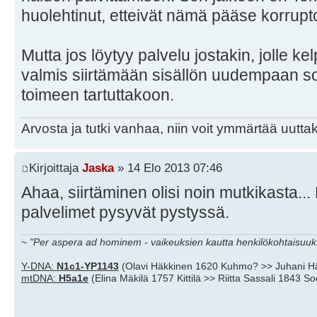
huolehtinut, etteivät nämä pääse korrup
Mutta jos löytyy palvelu jostakin, jolle ke
valmis siirtämään sisällön uudempaan soft
toimeen tartuttakoon.
Arvosta ja tutki vanhaa, niin voit ymmärtää uuttak
Kirjoittaja
Jaska
» 14 Elo 2013 07:46
Ahaa, siirtäminen olisi noin mutkikasta...
palvelimet pysyvät pystyssä.
~
"Per aspera ad hominem - vaikeuksien kautta henkilökohtaisuuks
Y-DNA:
N1c1-YP1143
(Olavi Häkkinen 1620 Kuhmo? >> Juhani H
mtDNA:
H5a1e
(Elina Mäkilä 1757 Kittilä >> Riitta Sassali 1843 S