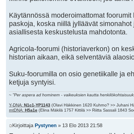
Käytännössä moderoimattomat foorumit k
paskoja, koska niillä jylläävät simonahot j
asiallisesta keskustelusta mahdotonta.
Agricola-foorumi (historiaverkon) on keski
historian aikaan, eikä selventäviä alaosio
Suku-foorumilla on osio genetiikalle ja eh
ketjuja syntyisi.
~
"Per aspera ad hominem - vaikeuksien kautta henkilökohtaisuuks
Y-DNA:
N1c1-YP1143
(Olavi Häkkinen 1620 Kuhmo? >> Juhani H
mtDNA:
H5a1e
(Elina Mäkilä 1757 Kittilä >> Riitta Sassali 1843 S
Kirjoittaja
Pystynen
» 13 Elo 2013 21:58