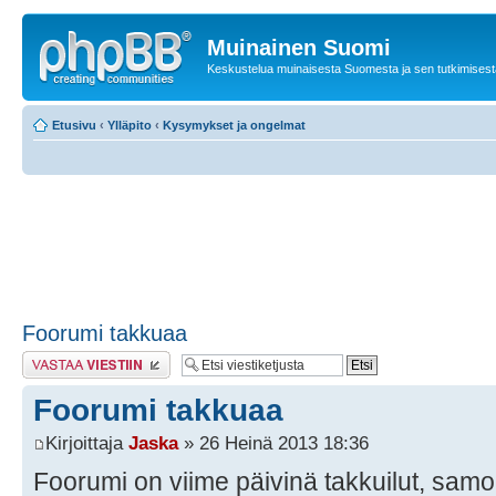
Muinainen Suomi
Keskustelua muinaisesta Suomesta ja sen tutkimisest
Etusivu
‹
Ylläpito
‹
Kysymykset ja ongelmat
Foorumi takkuaa
Lähetä vastaus
Foorumi takkuaa
Kirjoittaja
Jaska
» 26 Heinä 2013 18:36
Foorumi on viime päivinä takkuilut, sam