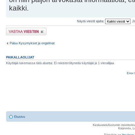
kaikki.
Näytä viestit ajalta:
Jä
Lähetä vastaus
Paluu Kysymykset ja ongelmat
PAIKALLAOLIJAT
Käyttäjiä lukemassa tätä aluetta: Ei rekisteröityneitä käyttäjiä ja 1 vierailijaa
Error 
Etusivu
Keskustelufoorumin moottorina
Käännös, Lu