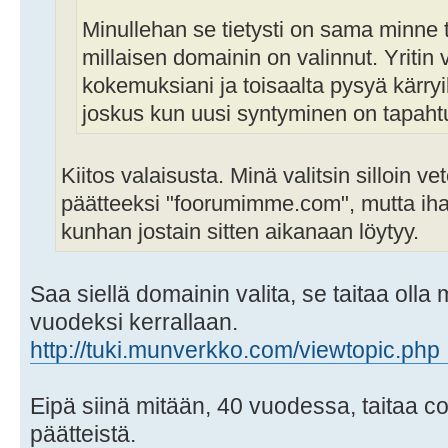
Minullehan se tietysti on sama minne
millaisen domainin on valinnut. Yritin 
kokemuksiani ja toisaalta pysyä kärryill
joskus kun uusi syntyminen on tapaht
Kiitos valaisusta. Minä valitsin silloin v
päätteeksi "foorumimme.com", mutta iha
kunhan jostain sitten aikanaan löytyy.
Saa siellä domainin valita, se taitaa olla
vuodeksi kerrallaan.
http://tuki.munverkko.com/viewtopic.php .
Eipä siinä mitään, 40 vuodessa, taitaa c
päätteistä.