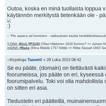
Outoa, koska en minä tuollaista loppua val
käytännön merkitystä tietenkään ole - pää
~
"Per aspera ad hominem - vaikeuksien kautta henkilökohtaisuuks
Y-DNA:
N1c1-YP1143
(Olavi Häkkinen 1620 Kuhmo? >> Juhani H
mtDNA:
H5a1e
(Elina Mäkilä 1757 Kittilä >> Riitta Sassali 1843 S
Kirjoittaja
Taavetti
» 28 Loka 2013 08:42
Se eu pääte, (domain) on tiettävästi kai
foorumeissa, jos pääte on eri, kyseessä 
foorumipalvelu. Toki voi olla mahdollist
on sitten eri asia.
Tiedustelin eri päätteillä, muinainensuom