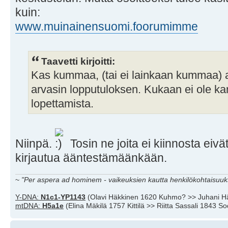
kuin:
www.muinainensuomi.foorumimme
Taavetti kirjoitti:
Kas kummaa, (tai ei lainkaan kummaa) 
arvasin lopputuloksen. Kukaan ei ole ka
lopettamista.
Niinpä.
Tosin ne joita ei kiinnosta ei
kirjautua ääntestämäänkään.
~
"Per aspera ad hominem - vaikeuksien kautta henkilökohtaisuuks
Y-DNA:
N1c1-YP1143
(Olavi Häkkinen 1620 Kuhmo? >> Juhani H
mtDNA:
H5a1e
(Elina Mäkilä 1757 Kittilä >> Riitta Sassali 1843 S