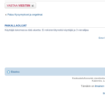
Lähetä vastaus
Paluu Kysymykset ja ongelmat
PAIKALLAOLIJAT
Käyttäjiä lukemassa tätä aluetta: Ei rekisteröityneitä käyttäjiä ja 3 vierailijaa
Error 
Etusivu
Keskustelufoorumin moottorina
Käännös, Lu
Tämäkin on
ilmainen
Il