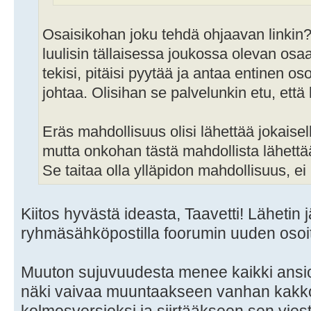
Osaisikohan joku tehdä ohjaavan linkin
luulisin tällaisessa joukossa olevan osaaj
tekisi, pitäisi pyytää ja antaa entinen osoi
johtaa. Olisihan se palvelunkin etu, että 
Eräs mahdollisuus olisi lähettää jokaisel
mutta onkohan tästä mahdollista lähettä
Se taitaa olla ylläpidon mahdollisuus, e
Kiitos hyvästä ideasta, Taavetti! Lähetin j
ryhmäsähköpostilla foorumin uuden osoi
Muuton sujuvuudesta menee kaikki ansi
näki vaivaa muuntaakseen vanhan kakk