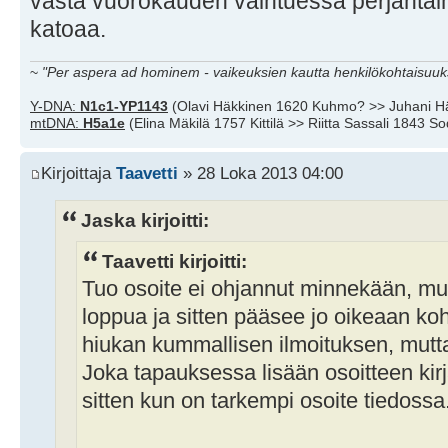
vasta vuorokauden vaihtuessa perjantaihi
katoaa.
~
"Per aspera ad hominem - vaikeuksien kautta henkilökohtaisuuks
Y-DNA:
N1c1-YP1143
(Olavi Häkkinen 1620 Kuhmo? >> Juhani H
mtDNA:
H5a1e
(Elina Mäkilä 1757 Kittilä >> Riitta Sassali 1843 S
Kirjoittaja
Taavetti
» 28 Loka 2013 04:00
Jaska kirjoitti:
Taavetti kirjoitti:
Tuo osoite ei ohjannut minnekään, mu
loppua ja sitten pääsee jo oikeaan koh
hiukan kummallisen ilmoituksen, mutta
Joka tapauksessa lisään osoitteen kir
sitten kun on tarkempi osoite tiedossa