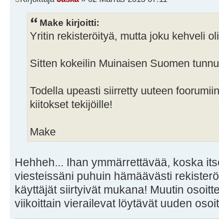
Make kirjoitti:
Yritin rekisteröityä, mutta joku kehveli ol
Sitten kokeilin Muinaisen Suomen tunn
Todella upeasti siirretty uuteen foorumiin
kiitokset tekijöille!
Make
Hehheh... Ihan ymmärrettävää, koska it
viesteissäni puhuin hämäävästi rekisterö
käyttäjät siirtyivät mukana! Muutin osoitte
viikoittain vierailevat löytävät uuden osoi