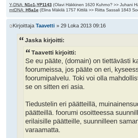
Y-DNA:
N1c1-YP1143
(Olavi Häkkinen 1620 Kuhmo? >> Juhani H
mtDNA:
H5a1e
(Elina Mäkilä 1757 Kittilä >> Riitta Sassali 1843 S
Kirjoittaja
Taavetti
» 29 Loka 2013 09:16
Jaska kirjoitti:
Taavetti kirjoitti:
Se eu pääte, (domain) on tiettävästi 
foorumeissa, jos pääte on eri, kysees
foorumipalvelu. Toki voi olla mahdoll
se on sitten eri asia.
Tiedustelin eri päätteillä, muinainens
päätteillä. foorumi osoitteessa suunnil
erilaisille päätteille, suunnilleen sam
varaamatta.