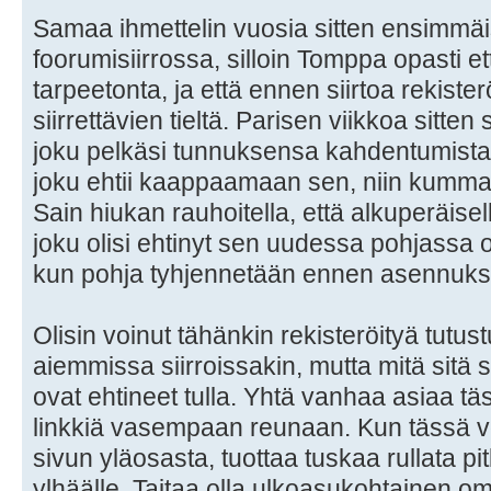
Samaa ihmettelin vuosia sitten ensimm
foorumisiirrossa, silloin Tomppa opasti e
tarpeetonta, ja että ennen siirtoa rekiste
siirrettävien tieltä. Parisen viikkoa sitten 
joku pelkäsi tunnuksensa kahdentumista 
joku ehtii kaappaamaan sen, niin kummall
Sain hiukan rauhoitella, että alkuperäisel
joku olisi ehtinyt sen uudessa pohjassa 
kun pohja tyhjennetään ennen asennukse
Olisin voinut tähänkin rekisteröityä tutus
aiemmissa siirroissakin, mutta mitä sitä 
ovat ehtineet tulla. Yhtä vanhaa asiaa tä
linkkiä vasempaan reunaan. Kun tässä voi
sivun yläosasta, tuottaa tuskaa rullata p
ylhäälle. Taitaa olla ulkoasukohtainen om