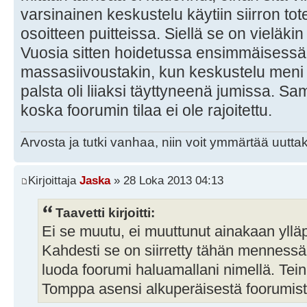
varsinainen keskustelu käytiin siirron to
osoitteen puitteissa. Siellä se on vieläkin 
Vuosia sitten hoidetussa ensimmäisessä s
massasiivoustakin, kun keskustelu meni
palsta oli liiaksi täyttyneenä jumissa. Sa
koska foorumin tilaa ei ole rajoitettu.
Arvosta ja tutki vanhaa, niin voit ymmärtää uuttak
Kirjoittaja
Jaska
» 28 Loka 2013 04:13
Taavetti kirjoitti:
Ei se muutu, ei muuttunut ainakaan yllä
Kahdesti se on siirretty tähän mennessä,
luoda foorumi haluamallani nimellä. Tein
Tomppa asensi alkuperäisestä foorumist