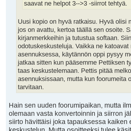
saavat ne helpot 3-->3 -siirrot tehtyä.
Uusi kopio on hyvä ratkaisu. Hyvä olisi 
jos on avattu, kertoa täällä sen osoite.
kirjanmerkkeihin ja tutustua softaan. Sii
odotuskeskusteluja. Vaikka ne katoavat
asennuksessa, käytännön oppi pysyy meil
jatkaa sitten kun pääsemme Pettiksen ty
taas keskustelemaan. Pettis pitää melko
asennuksissaan, mutta kun foorumeita 
tarvitaan.
Hain sen uuden foorumipaikan, mutta ilme
olemaan vasta konvertoinnin ja siirron jä
siirto hävittäisi joka tapauksessa kaiken
keskustelun. Mutta osoitteeksi tulee käsit