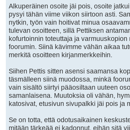
Alkuperäinen osoite jäi pois, osoite jatkui
pysyi tähän viime viikon siirtoon asti. Sam
nytkin, työn vain hoitivat minua osaava
tulevan osoitteen, sillä Pettiksen antam
kofurtoinnin toteuttaja ja varmuuskopio
foorumin. Siinä kävimme vähän aikaa t
merkitä osoitteen kirjanmerkkeihin.
Siihen Pettis sitten asensi saamansa kopi
täsmälleen siinä muodossa, minkä foorumin
vain sisältö siirtyi pääosiltaan uuteen o
samanlaisena. Muutoksia oli vähän, hymiö
katosivat, etusivun sivupalkki jäi pois ja 
Se on totta, että odotusaikainen keskust
mitään tärkeää ei kadonnut, eihän sitä vi