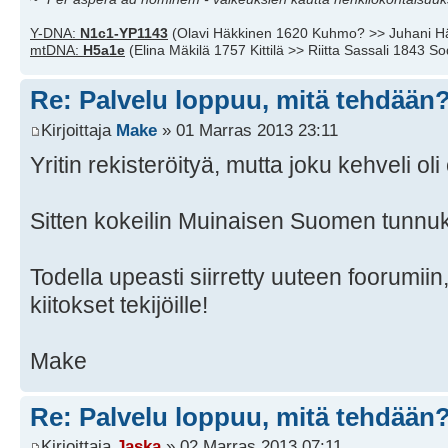
Y-DNA:
N1c1-YP1143
(Olavi Häkkinen 1620 Kuhmo? >> Juhani H
mtDNA:
H5a1e
(Elina Mäkilä 1757 Kittilä >> Riitta Sassali 1843 S
Re: Palvelu loppuu, mitä tehdään
Kirjoittaja
Make
» 01 Marras 2013 23:11
Yritin rekisteröityä, mutta joku kehveli oli
Sitten kokeilin Muinaisen Suomen tunnu
Todella upeasti siirretty uuteen foorumiin
kiitokset tekijöille!
Make
Re: Palvelu loppuu, mitä tehdään
Kirjoittaja
Jaska
» 02 Marras 2013 07:11