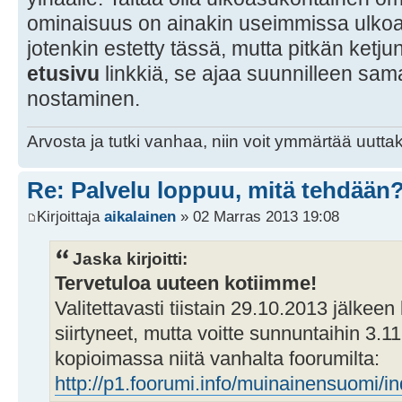
ominaisuus on ainakin useimmissa ulkoa
jotenkin estetty tässä, mutta pitkän ketj
etusivu
linkkiä, se ajaa suunnilleen sam
nostaminen.
Arvosta ja tutki vanhaa, niin voit ymmärtää uuttak
Re: Palvelu loppuu, mitä tehdään
Kirjoittaja
aikalainen
» 02 Marras 2013 19:08
Jaska kirjoitti:
Tervetuloa uuteen kotiimme!
Valitettavasti tiistain 29.10.2013 jälkeen k
siirtyneet, mutta voitte sunnuntaihin 3
kopioimassa niitä vanhalta foorumilta:
http://p1.foorumi.info/muinainensuomi/i