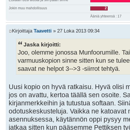
Jokin muu mahdollisuus
2
Ääniä yhteensä : 17
Kirjoittaja
Taavetti
» 27 Loka 2013 09:34
Jaska kirjoitti:
Joo, olemme jonossa Munfoorumille. Ta
varmuuskopion sinne sitten kun se tulee 
saavat ne helpot 3-->3 -siirrot tehtyä.
Uusi kopio on hyvä ratkaisu. Hyvä olisi 
jos on avattu, kertoa täällä sen osoite. 
kirjanmerkkeihin ja tutustua softaan. Sii
odotuskeskusteluja. Vaikka ne katoavat 
asennuksessa, käytännön oppi pysyy meil
jatkaa sitten kun pääsemme Pettiksen työ