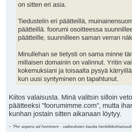
on sitten eri asia.
Tiedustelin eri päätteillä, muinainensuom
päätteillä. foorumi osoitteessa suunnillee
päätteille, suunnilleen saman verran nä
Minullehan se tietysti on sama minne tä
millaisen domainin on valinnut. Yritin va
kokemuksiani ja toisaalta pysyä kärryillä 
kun uusi syntyminen on tapahtunut.
Kiitos valaisusta. Minä valitsin silloin ve
päätteeksi "foorumimme.com", mutta iha
kunhan jostain sitten aikanaan löytyy.
~
"Per aspera ad hominem - vaikeuksien kautta henkilökohtaisuuks