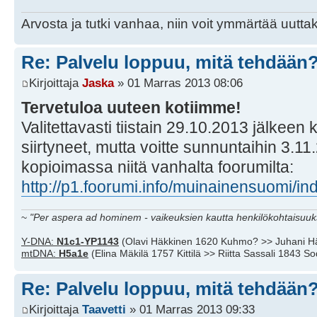
Arvosta ja tutki vanhaa, niin voit ymmärtää uuttak
Re: Palvelu loppuu, mitä tehdään
Kirjoittaja
Jaska
» 01 Marras 2013 08:06
Tervetuloa uuteen kotiimme!
Valitettavasti tiistain 29.10.2013 jälkeen ki
siirtyneet, mutta voitte sunnuntaihin 3
kopioimassa niitä vanhalta foorumilta:
http://p1.foorumi.info/muinainensuomi/in
~
"Per aspera ad hominem - vaikeuksien kautta henkilökohtaisuuks
Y-DNA:
N1c1-YP1143
(Olavi Häkkinen 1620 Kuhmo? >> Juhani H
mtDNA:
H5a1e
(Elina Mäkilä 1757 Kittilä >> Riitta Sassali 1843 S
Re: Palvelu loppuu, mitä tehdään
Kirjoittaja
Taavetti
» 01 Marras 2013 09:33