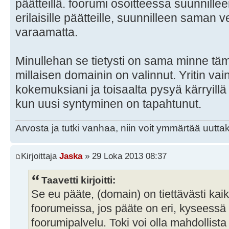
päätteillä. foorumi osoitteessa suunnillee
erilaisille päätteille, suunnilleen saman 
varaamatta.
Minullehan se tietysti on sama minne tä
millaisen domainin on valinnut. Yritin vai
kokemuksiani ja toisaalta pysyä kärryillä 
kun uusi syntyminen on tapahtunut.
Arvosta ja tutki vanhaa, niin voit ymmärtää uuttak
Kirjoittaja
Jaska
» 29 Loka 2013 08:37
Taavetti kirjoitti:
Se eu pääte, (domain) on tiettävästi ka
foorumeissa, jos pääte on eri, kyseessä 
foorumipalvelu. Toki voi olla mahdollis