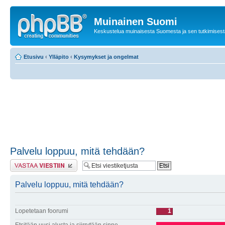
Muinainen Suomi
Keskustelua muinaisesta Suomesta ja sen tutkimisest
Etusivu
‹
Ylläpito
‹
Kysymykset ja ongelmat
Palvelu loppuu, mitä tehdään?
Lähetä vastaus
Palvelu loppuu, mitä tehdään?
Lopetetaan foorumi
1
Etsitään uusi alusta ja siirrytään sinne