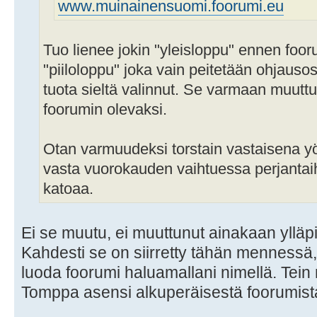
www.muinainensuomi.foorumi.eu
Tuo lienee jokin "yleisloppu" ennen fooru
"piiloloppu" joka vain peitetään ohjauso
tuota sieltä valinnut. Se varmaan muuttu
foorumin olevaksi.
Otan varmuudeksi torstain vastaisena 
vasta vuorokauden vaihtuessa perjantaih
katoaa.
Ei se muutu, ei muuttunut ainakaan yllä
Kahdesti se on siirretty tähän mennessä,
luoda foorumi haluamallani nimellä. Tein 
Tomppa asensi alkuperäisestä foorumist