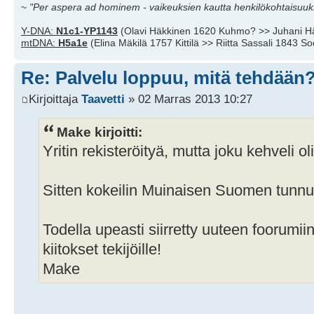
~
"Per aspera ad hominem - vaikeuksien kautta henkilökohtaisuuks
Y-DNA:
N1c1-YP1143
(Olavi Häkkinen 1620 Kuhmo? >> Juhani H
mtDNA:
H5a1e
(Elina Mäkilä 1757 Kittilä >> Riitta Sassali 1843 S
Re: Palvelu loppuu, mitä tehdään
Kirjoittaja
Taavetti
» 02 Marras 2013 10:27
Make kirjoitti:
Yritin rekisteröityä, mutta joku kehveli ol
Sitten kokeilin Muinaisen Suomen tunn
Todella upeasti siirretty uuteen foorumiin
kiitokset tekijöille!
Make