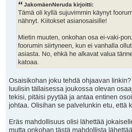
JakomäenNeruda kirjoitti:
Tämä oli kyllä sujuvimmin käynyt foorumi
nähnyt. Kiitokset asianosaisille!
Mietin muuten, onkohan osa ei-vaki-po
foorumin siirtyneen, kun ei vanhalla oll
asiasta. No, ehkä he alkavat valua tänn
katoaa.
Osaisikohan joku tehdä ohjaavan linkin?
luulisin tällaisessa joukossa olevan osaaji
tekisi, pitäisi pyytää ja antaa entinen osoit
johtaa. Olisihan se palvelunkin etu, että k
Eräs mahdollisuus olisi lähettää jokaisel
mutta onkohan tästä mahdollista lähettä