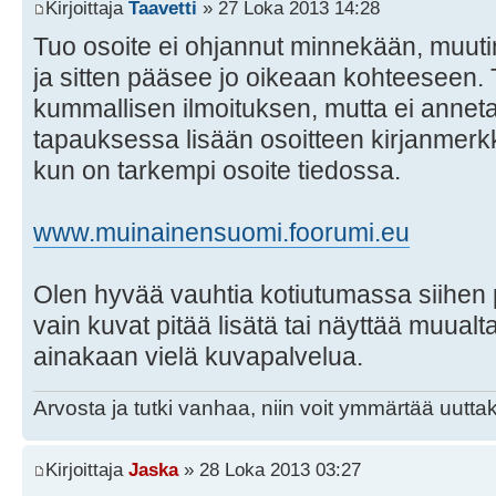
Kirjoittaja
Taavetti
» 27 Loka 2013 14:28
Tuo osoite ei ohjannut minnekään, muuti
ja sitten pääsee jo oikeaan kohteeseen. 
kummallisen ilmoituksen, mutta ei annet
tapauksessa lisään osoitteen kirjanmerkk
kun on tarkempi osoite tiedossa.
www.muinainensuomi.foorumi.eu
Olen hyvää vauhtia kotiutumassa siihen 
vain kuvat pitää lisätä tai näyttää muualt
ainakaan vielä kuvapalvelua.
Arvosta ja tutki vanhaa, niin voit ymmärtää uuttak
Kirjoittaja
Jaska
» 28 Loka 2013 03:27