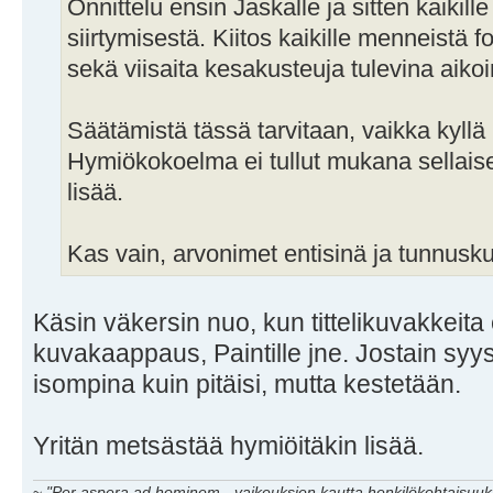
Onnittelu ensin Jaskalle ja sitten kaikill
siirtymisestä. Kiitos kaikille menneistä f
sekä viisaita kesakusteuja tulevina aikoi
Säätämistä tässä tarvitaan, vaikka kyllä
Hymiökokoelma ei tullut mukana sellais
lisää.
Kas vain, arvonimet entisinä ja tunnusku
Käsin väkersin nuo, kun tittelikuvakkeita e
kuvakaappaus, Paintille jne. Jostain syy
isompina kuin pitäisi, mutta kestetään.
Yritän metsästää hymiöitäkin lisää.
~
"Per aspera ad hominem - vaikeuksien kautta henkilökohtaisuuks