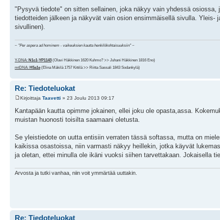
"Pysyvä tiedote" on sitten sellainen, joka näkyy vain yhdessä osiossa, j
tiedotteiden jälkeen ja näkyvät vain osion ensimmäisellä sivulla. Yleis- j
sivullinen).
~
"Per aspera ad hominem - vaikeuksien kautta henkilökohtaisuuksiin"
~
Y-DNA:
N1c1-YP1143
(Olavi Häkkinen 1620 Kuhmo? >> Juhani Häkkinen 1816 Eno)
mtDNA:
H5a1e
(Elina Mäkilä 1757 Kittilä >> Riitta Sassali 1843 Sodankylä)
Re: Tiedoteluokat
Kirjoittaja
Taavetti
» 23 Joulu 2013 09:17
Kantapään kautta opimme jokainen, ellei joku ole opasta,assa. Kokemu
muistan huonosti toisilta saamaani oletusta.
Se yleistiedote on uutta entisiin verraten tässä softassa, mutta on miel
kaikissa osastoissa, niin varmasti näkyy heillekin, jotka käyvät lukema
ja oletan, ettei minulla ole ikäni vuoksi siihen tarvettakaan. Jokaisella 
Arvosta ja tutki vanhaa, niin voit ymmärtää uuttakin.
Re: Tiedoteluokat