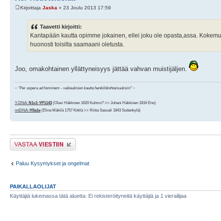
Kirjoittaja
Jaska
» 23 Joulu 2013 17:59
Taavetti kirjoitti:
Kantapään kautta opimme jokainen, ellei joku ole opasta,assa. Kokem
huonosti toisilta saamaani oletusta.
Joo, omakohtainen yllättyneisyys jättää vahvan muistijäljen.
~
"Per aspera ad hominem - vaikeuksien kautta henkilökohtaisuuksiin"
~
Y-DNA:
N1c1-YP1143
(Olavi Häkkinen 1620 Kuhmo? >> Juhani Häkkinen 1816 Eno)
mtDNA:
H5a1e
(Elina Mäkilä 1757 Kittilä >> Riitta Sassali 1843 Sodankylä)
Lähetä vastaus
Paluu Kysymykset ja ongelmat
PAIKALLAOLIJAT
Käyttäjiä lukemassa tätä aluetta: Ei rekisteröityneitä käyttäjiä ja 1 vierailijaa