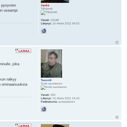
a pysyvien
Jaska
Ylihärmiö
s on useampi
Viestit:
10188
Liittynyt:
14 Helmi 2011 04:02
inulle, joka
e kun näkyy
Taavetti
Sutki savolainen
en ominaaisuuksia
Viestit:
583
Liittynyt:
16 Helmi 2011 14:42
Paikkakunta:
puttaalainen