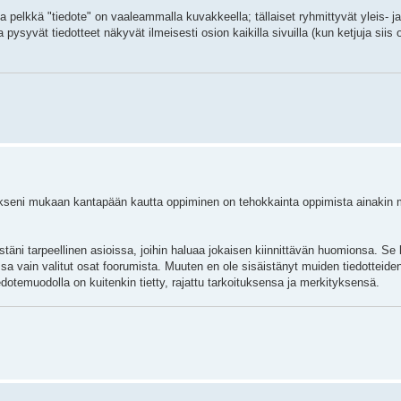
a pelkkä "tiedote" on vaaleammalla kuvakkeella; tällaiset ryhmittyvät yleis- j
a pysyvät tiedotteet näkyvät ilmeisesti osion kaikilla sivuilla (kun ketjuja sii
kseni mukaan kantapään kautta oppiminen on tehokkainta oppimista ainakin m
estäni tarpeellinen asioissa, joihin haluaa jokaisen kiinnittävän huomionsa. S
ssa vain valitut osat foorumista. Muuten en ole sisäistänyt muiden tiedotteid
tiedotemuodolla on kuitenkin tietty, rajattu tarkoituksensa ja merkityksensä.