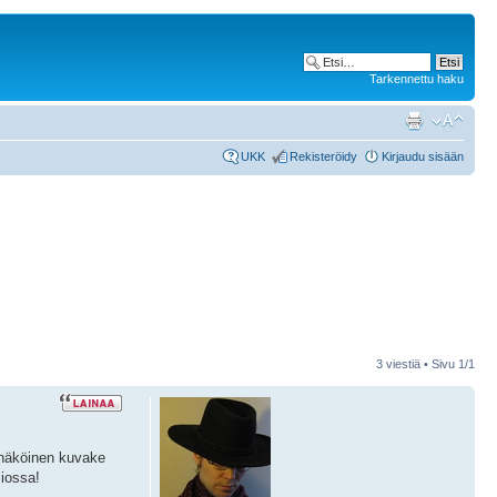
Tarkennettu haku
UKK
Rekisteröidy
Kirjaudu sisään
3 viestiä • Sivu
1
/
1
annäköinen kuvake
siossa!