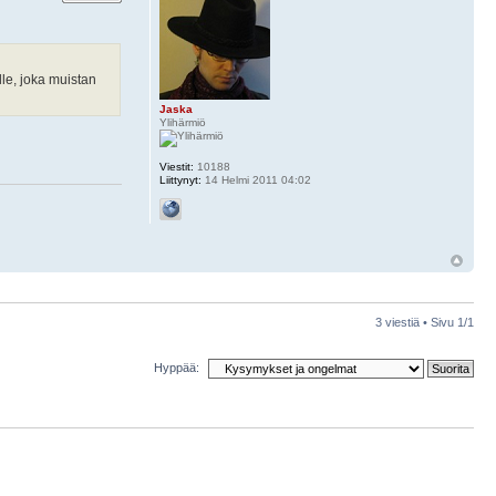
le, joka muistan
Jaska
Ylihärmiö
Viestit:
10188
Liittynyt:
14 Helmi 2011 04:02
3 viestiä • Sivu
1
/
1
Hyppää: