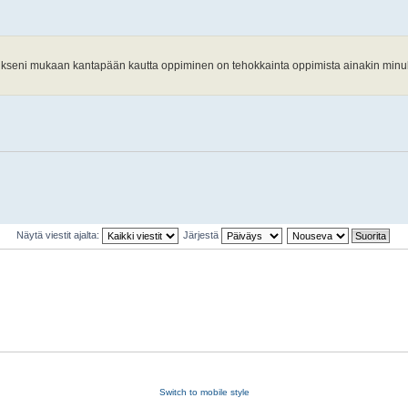
ukseni mukaan kantapään kautta oppiminen on tehokkainta oppimista ainakin minul
Näytä viestit ajalta:
Järjestä
Switch to mobile style