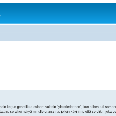
a.
sin ketjun genetiikka-osioon: valitsin "yleistiedotteen", kun siihen tuli sam
iin, se alkoi näkyä minulle oranssina, jolloin kävi ilmi, että se olikin joka o