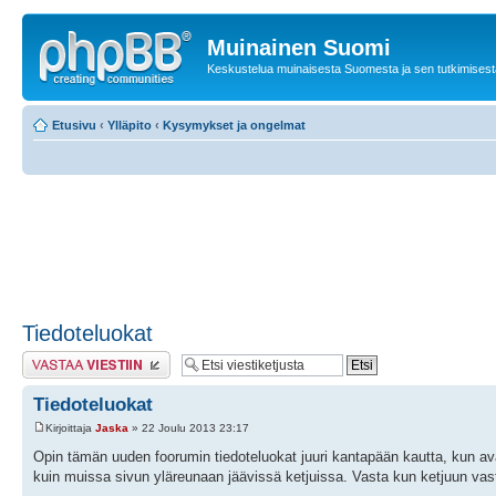
Muinainen Suomi
Keskustelua muinaisesta Suomesta ja sen tutkimisest
Etusivu
‹
Ylläpito
‹
Kysymykset ja ongelmat
Tiedoteluokat
Lähetä vastaus
Tiedoteluokat
Kirjoittaja
Jaska
» 22 Joulu 2013 23:17
Opin tämän uuden foorumin tiedoteluokat juuri kantapään kautta, kun ava
kuin muissa sivun yläreunaan jäävissä ketjuissa. Vasta kun ketjuun vastatt