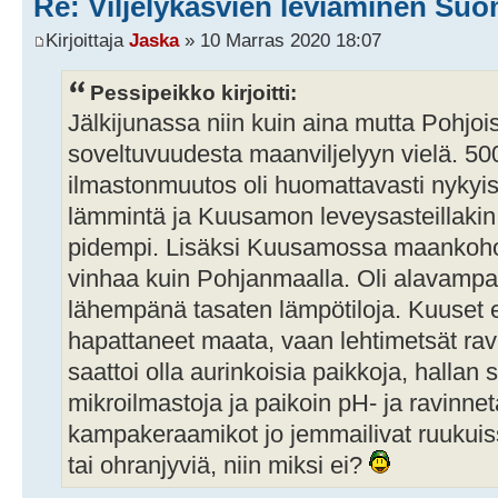
Re: Viljelykasvien leviäminen Su
Kirjoittaja
Jaska
» 10 Marras 2020 18:07
Pessipeikko kirjoitti:
Jälkijunassa niin kuin aina mutta Pohj
soveltuvuudesta maanviljelyyn vielä. 500
ilmastonmuutos oli huomattavasti nykyis
lämmintä ja Kuusamon leveysasteillakin
pidempi. Lisäksi Kuusamossa maankohoa
vinhaa kuin Pohjanmaalla. Oli alavampaa 
lähempänä tasaten lämpötiloja. Kuuset ei
hapattaneet maata, vaan lehtimetsät ravits
saattoi olla aurinkoisia paikkoja, hallan
mikroilmastoja ja paikoin pH- ja ravinnet
kampakeraamikot jo jemmailivat ruukuissa
tai ohranjyviä, niin miksi ei?