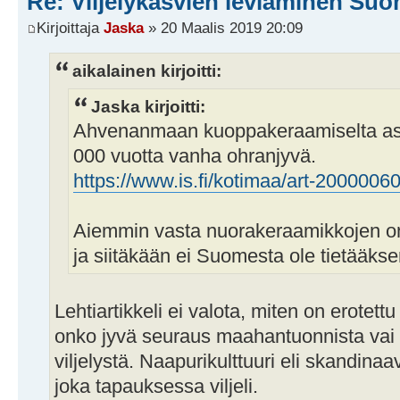
Re: Viljelykasvien leviäminen Su
Kirjoittaja
Jaska
» 20 Maalis 2019 20:09
aikalainen kirjoitti:
Jaska kirjoitti:
Ahvenanmaan kuoppakeraamiselta asui
000 vuotta vanha ohranjyvä.
https://www.is.fi/kotimaa/art-200000
Aiemmin vasta nuorakeraamikkojen on a
ja siitäkään ei Suomesta ole tietääksen
Lehtiartikkeli ei valota, miten on erotettu
onko jyvä seuraus maahantuonnista vai p
viljelystä. Naapurikulttuuri eli skandinaa
joka tapauksessa viljeli.