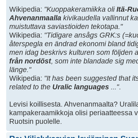
Wikipedia:
"Kuoppakeramiikka oli
Itä-Ru
Ahvenanmaalla
kivikaudella vallinnut
muistuttava saviastioiden tekotapa."
Wikipedia:
"Tidigare ansågs GRK:s (=k
återspegla en ändrad ekonomi bland tidi
men idag beskrivs kulturen som följden 
från nordöst
, som inte blandade sig me
länge."
Wikipedia:
"It has been suggested that i
related to the
Uralic languages
..."
.
Levisi koillisesta. Ahvenanmaalta? Uralil
kampakeraamikkoja olisi periaatteessa vo
Ruotsin puolelle.