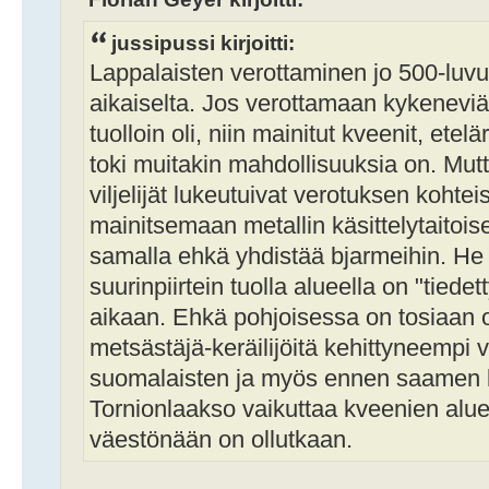
jussipussi kirjoitti:
Lappalaisten verottaminen jo 500-luvul
aikaiselta. Jos verottamaan kykeneviä
tuolloin oli, niin mainitut kveenit, etel
toki muitakin mahdollisuuksia on. Mu
viljelijät lukeutuivat verotuksen kohte
mainitsemaan metallin käsittelytaitois
samalla ehkä yhdistää bjarmeihin. He 
suurinpiirtein tuolla alueella on "tiede
aikaan. Ehkä pohjoisessa on tosiaan ol
metsästäjä-keräilijöitä kehittyneempi 
suomalaisten ja myös ennen saamen ki
Tornionlaakso vaikuttaa kveenien alu
väestönään on ollutkaan.