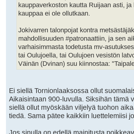
kauppaverkoston kautta Ruijaan asti, ja 
kauppaa ei ole ollutkaan.
Jokivarren talonpojat kontra metsästäjäk
mahdollisuuden #patronaattiin, ja sen a
varhaisimmasta todetusta mv-asutuksesta
tai Oulujoella, tai Oulujoen vesistön lat
Väinän (Dvinan) suu kiinnostaa: "Taipale
Ei siellä Tornionlaaksossa ollut suomalais
Aikaisintaan 900-luvulla. Siksihän tämä ve
siellä ollut myöskään viljelyä tuohon aik
tiedä. Sama pätee kaikkiin luettelemiisi jo
Jos sinulla on edellä mainitusta poikkeavaa