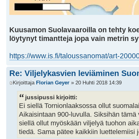
Kuusamon Suolavaaroilla on tehty koe
löytynyt timantteja jopa vain metrin s
https://www.is.fi/taloussanomat/art-200
Re: Viljelykasvien leviäminen Su
Kirjoittaja
Florian Geyer
» 20 Huhti 2018 14:39
jussipussi kirjoitti:
Ei siellä Tornionlaaksossa ollut suomalai
Aikaisintaan 900-luvulla. Siksihän tämä v
siellä ollut myöskään viljelyä tuohon ai
tiedä. Sama pätee kaikkiin luettelemiisi j