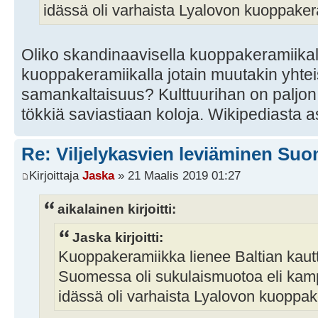
idässä oli varhaista Lyalovon kuoppaker
Oliko skandinaavisella kuoppakeramiikal
kuoppakeramiikalla jotain muutakin yhtei
samankaltaisuus? Kulttuurihan on paljon 
tökkiä saviastiaan koloja. Wikipediasta as
Re: Viljelykasvien leviäminen Su
Kirjoittaja
Jaska
» 21 Maalis 2019 01:27
aikalainen kirjoitti:
Jaska kirjoitti:
Kuoppakeramiikka lienee Baltian kautt
Suomessa oli sukulaismuotoa eli kam
idässä oli varhaista Lyalovon kuoppa