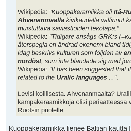
Wikipedia:
"Kuoppakeramiikka oli
Itä-R
Ahvenanmaalla
kivikaudella vallinnut
muistuttava saviastioiden tekotapa."
Wikipedia:
"Tidigare ansågs GRK:s (=k
återspegla en ändrad ekonomi bland tidi
idag beskrivs kulturen som följden av
en
nordöst
, som inte blandade sig med jor
Wikipedia:
"It has been suggested that 
related to the
Uralic languages
..."
.
Levisi koillisesta. Ahvenanmaalta? Urali
kampakeraamikkoja olisi periaatteessa vo
Ruotsin puolelle.
Kuoppakeramiikka lienee Baltian kautta l