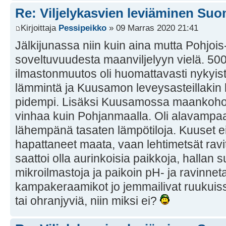
Re: Viljelykasvien leviäminen Su
Kirjoittaja
Pessipeikko
» 09 Marras 2020 21:41
Jälkijunassa niin kuin aina mutta Pohjo
soveltuvuudesta maanviljelyyn vielä. 500
ilmastonmuutos oli huomattavasti nykyis
lämmintä ja Kuusamon leveysasteillakin
pidempi. Lisäksi Kuusamossa maankohoa
vinhaa kuin Pohjanmaalla. Oli alavampaa 
lähempänä tasaten lämpötiloja. Kuuset ei
hapattaneet maata, vaan lehtimetsät ravits
saattoi olla aurinkoisia paikkoja, hallan 
mikroilmastoja ja paikoin pH- ja ravinnet
kampakeraamikot jo jemmailivat ruukuissa
tai ohranjyviä, niin miksi ei?