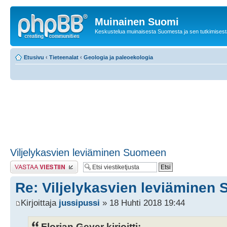
Muinainen Suomi
Keskustelua muinaisesta Suomesta ja sen tutkimisest
Etusivu
‹
Tieteenalat
‹
Geologia ja paleoekologia
Viljelykasvien leviäminen Suomeen
Lähetä vastaus
Re: Viljelykasvien leviäminen
Kirjoittaja
jussipussi
» 18 Huhti 2018 19:44
Florian Geyer kirjoitti: