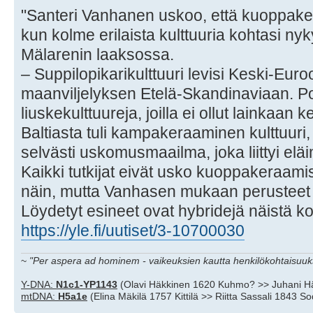
"Santeri Vanhanen uskoo, että kuoppaker
kun kolme erilaista kulttuuria kohtasi n
Mälarenin laaksossa.
– Suppilopikarikulttuuri levisi Keski-Euro
maanviljelyksen Etelä-Skandinaviaan. Po
liuskekulttuureja, joilla ei ollut lainkaan
Baltiasta tuli kampakeraaminen kulttuuri, jo
selvästi uskomusmaailma, joka liittyi eläi
Kaikki tutkijat eivät usko kuoppakeraami
näin, mutta Vanhasen mukaan perusteet o
Löydetyt esineet ovat hybridejä näistä k
https://yle.fi/uutiset/3-10700030
~
"Per aspera ad hominem - vaikeuksien kautta henkilökohtaisuuks
Y-DNA:
N1c1-YP1143
(Olavi Häkkinen 1620 Kuhmo? >> Juhani H
mtDNA:
H5a1e
(Elina Mäkilä 1757 Kittilä >> Riitta Sassali 1843 S