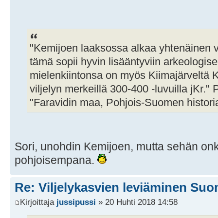
"Kemijoen laaksossa alkaa yhtenäinen vilj
tämä sopii hyvin lisääntyviin arkeologi
mielenkiintonsa on myös Kiimajärveltä Ke
viljelyn merkeillä 300-400 -luvuilla jKr."
"Faravidin maa, Pohjois-Suomen historia
Sori, unohdin Kemijoen, mutta sehän onk
pohjoisempana.
Re: Viljelykasvien leviäminen Su
Kirjoittaja
jussipussi
» 20 Huhti 2018 14:58