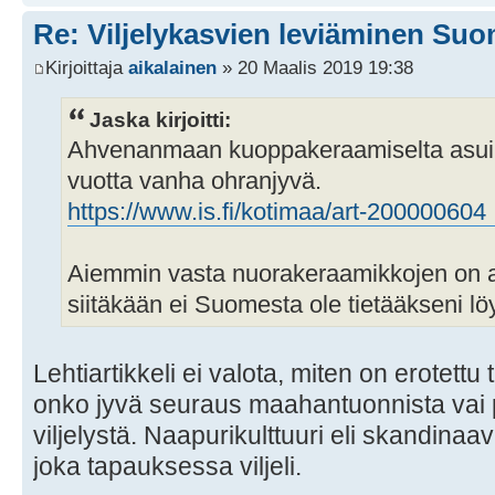
Re: Viljelykasvien leviäminen Su
Kirjoittaja
aikalainen
» 20 Maalis 2019 19:38
Jaska kirjoitti:
Ahvenanmaan kuoppakeraamiselta asuinp
vuotta vanha ohranjyvä.
https://www.is.fi/kotimaa/art-20000060
Aiemmin vasta nuorakeraamikkojen on aja
siitäkään ei Suomesta ole tietääkseni löy
Lehtiartikkeli ei valota, miten on erotettu
onko jyvä seuraus maahantuonnista vai p
viljelystä. Naapurikulttuuri eli skandinaav
joka tapauksessa viljeli.