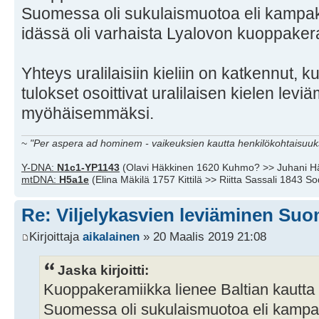
Suomessa oli sukulaismuotoa eli kampak
idässä oli varhaista Lyalovon kuoppaker
Yhteys uralilaisiin kieliin on katkennut, k
tulokset osoittivat uralilaisen kielen levi
myöhäisemmäksi.
~
"Per aspera ad hominem - vaikeuksien kautta henkilökohtaisuuks
Y-DNA:
N1c1-YP1143
(Olavi Häkkinen 1620 Kuhmo? >> Juhani H
mtDNA:
H5a1e
(Elina Mäkilä 1757 Kittilä >> Riitta Sassali 1843 S
Re: Viljelykasvien leviäminen Su
Kirjoittaja
aikalainen
» 20 Maalis 2019 21:08
Jaska kirjoitti:
Kuoppakeramiikka lienee Baltian kautta l
Suomessa oli sukulaismuotoa eli kampa