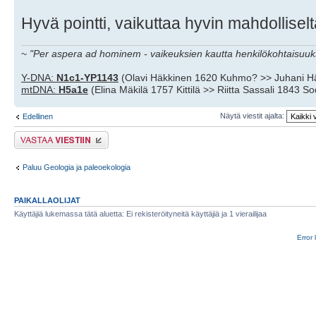
Hyvä pointti, vaikuttaa hyvin mahdolliselt
~
"Per aspera ad hominem - vaikeuksien kautta henkilökohtaisuuks
Y-DNA:
N1c1-YP1143
(Olavi Häkkinen 1620 Kuhmo? >> Juhani H
mtDNA:
H5a1e
(Elina Mäkilä 1757 Kittilä >> Riitta Sassali 1843 S
Näytä viestit ajalta:
Edellinen
Lähetä vastaus
Paluu Geologia ja paleoekologia
PAIKALLAOLIJAT
Käyttäjiä lukemassa tätä aluetta: Ei rekisteröityneitä käyttäjiä ja 1 vierailijaa
Error 