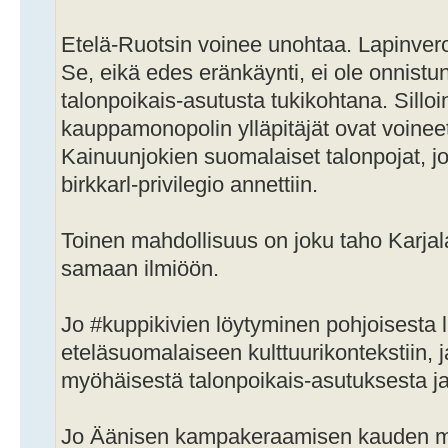
Etelä-Ruotsin voinee unohtaa. Lapinverot
Se, eikä edes eränkäynti, ei ole onnist
talonpoikais-asutusta tukikohtana. Silloin
kauppamonopolin ylläpitäjät ovat voineet
Kainuunjokien suomalaiset talonpojat, 
birkkarl-privilegio annettiin.
Toinen mahdollisuus on joku taho Karja
samaan ilmiöön.
Jo #kuppikivien löytyminen pohjoisesta li
eteläsuomalaiseen kulttuurikontekstiin, 
myöhäisestä talonpoikais-asutuksesta ja kr
Jo Äänisen kampakeraamisen kauden meta