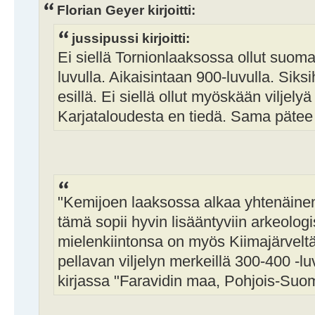
Florian Geyer kirjoitti:
jussipussi kirjoitti:
Ei siellä Tornionlaaksossa ollut suoma
luvulla. Aikaisintaan 900-luvulla. Sik
esillä. Ei siellä ollut myöskään viljely
Karjataloudesta en tiedä. Sama pätee ka
"Kemijoen laaksossa alkaa yhtenäinen vi
tämä sopii hyvin lisääntyviin arkeolo
mielenkiintonsa on myös Kiimajärveltä
pellavan viljelyn merkeillä 300-400 -luv
kirjassa "Faravidin maa, Pohjois-Suom