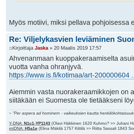
Myös motiivi, miksi pellava pohjoisessa
Re: Viljelykasvien leviäminen Su
Kirjoittaja
Jaska
» 20 Maalis 2019 17:57
Ahvenanmaan kuoppakeraamiselta asuinp
vuotta vanha ohranjyvä.
https://www.is.fi/kotimaa/art-200000604
Aiemmin vasta nuorakeraamikkojen on ajat
siitäkään ei Suomesta ole tietääkseni löyd
~
"Per aspera ad hominem - vaikeuksien kautta henkilökohtaisuuks
Y-DNA:
N1c1-YP1143
(Olavi Häkkinen 1620 Kuhmo? >> Juhani H
mtDNA:
H5a1e
(Elina Mäkilä 1757 Kittilä >> Riitta Sassali 1843 S