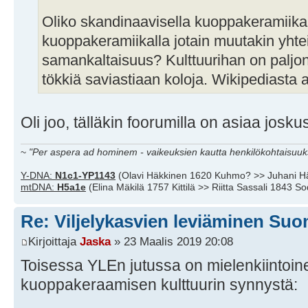
Oliko skandinaavisella kuoppakeramiikal
kuoppakeramiikalla jotain muutakin yhte
samankaltaisuus? Kulttuurihan on paljon
tökkiä saviastiaan koloja. Wikipediasta a
Oli joo, tälläkin foorumilla on asiaa josku
~
"Per aspera ad hominem - vaikeuksien kautta henkilökohtaisuuks
Y-DNA:
N1c1-YP1143
(Olavi Häkkinen 1620 Kuhmo? >> Juhani H
mtDNA:
H5a1e
(Elina Mäkilä 1757 Kittilä >> Riitta Sassali 1843 S
Re: Viljelykasvien leviäminen Su
Kirjoittaja
Jaska
» 23 Maalis 2019 20:08
Toisessa YLEn jutussa on mielenkiintoine
kuoppakeraamisen kulttuurin synnystä: