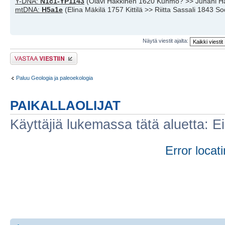
Y-DNA:
N1c1-YP1143
(Olavi Häkkinen 1620 Kuhmo? >> Juhani H
mtDNA:
H5a1e
(Elina Mäkilä 1757 Kittilä >> Riitta Sassali 1843 S
Näytä viestit ajalta:
Lähetä vastaus
Paluu Geologia ja paleoekologia
PAIKALLAOLIJAT
Käyttäjiä lukemassa tätä aluetta: Ei r
Error locati