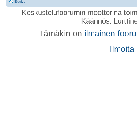
Etusivu
Keskustelufoorumin moottorina toim
Käännös, Lurttin
Tämäkin on
ilmainen foor
Ilmoita