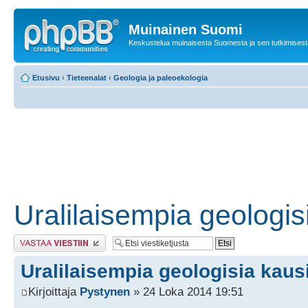
Muinainen Suomi
Keskustelua muinaisesta Suomesta ja sen tutkimisest
Etusivu
‹
Tieteenalat
‹
Geologia ja paleoekologia
Uralilaisempia geologis
Lähetä vastaus
Uralilaisempia geologisia kaus
Kirjoittaja
Pystynen
» 24 Loka 2014 19:51