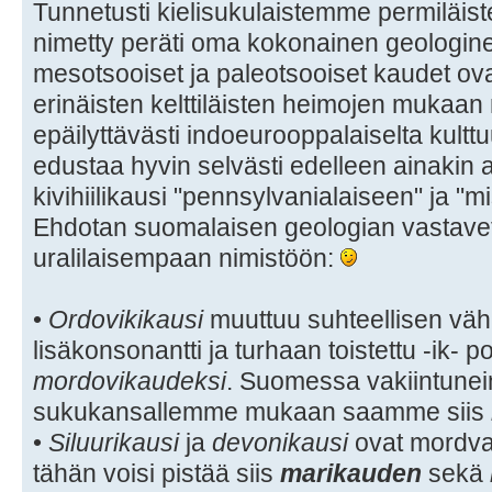
Tunnetusti kielisukulaistemme permiläi
nimetty peräti oma kokonainen geologin
mesotsooiset ja paleotsooiset kaudet ovat
erinäisten kelttiläisten heimojen mukaan
epäilyttävästi indoeurooppalaiselta kulttu
edustaa hyvin selvästi edelleen ainakin 
kivihiilikausi "pennsylvanialaiseen" ja "m
Ehdotan suomalaisen geologian vastavet
uralilaisempaan nimistöön:
•
Ordovikikausi
muuttuu suhteellisen vähä
lisäkonsonantti ja turhaan toistettu -ik- p
mordovikaudeksi
. Suomessa vakiintunei
sukukansallemme mukaan saamme siis
•
Siluurikausi
ja
devonikausi
ovat mordvan
tähän voisi pistää siis
marikauden
sekä