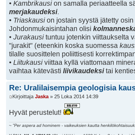
•
Kambrikausi
on samalla periaatteella s
merjakaudeksi
.
•
Triaskausi
on jostain syystä jätetty os
Johdonmukaisintahan olisi
kolmannesk
•
Jurakausi
tuntuu jotenkin viittaukselta
"jurakit" (eteenkin koska suomessa
kaus
tilalle suosittelen poliittisesti korrektimp
•
Liitukausi
viittaa kyllä viattomaan mineraa
vaihtaa kätevästi
liivikaudeksi
tai kenti
Re: Uralilaisempia geologisia kaus
Kirjoittaja
Jaska
» 25 Loka 2014 14:39
Hyvät perustelut!
~
"Per aspera ad hominem - vaikeuksien kautta henkilökohtaisuuks