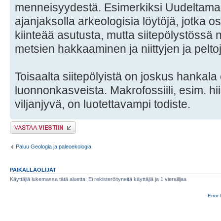
menneisyydestä. Esimerkiksi Uudeltamaalt
ajanjaksolla arkeologisia löytöjä, jotka os
kiinteää asutusta, mutta siitepölystössä nä
metsien hakkaaminen ja niittyjen ja peltoj
Toisaalta siitepölyistä on joskus hankala 
luonnonkasveista. Makrofossiili, esim. hiil
viljanjyvä, on luotettavampi todiste.
Lähetä vastaus
Paluu Geologia ja paleoekologia
PAIKALLAOLIJAT
Käyttäjiä lukemassa tätä aluetta: Ei rekisteröityneitä käyttäjiä ja 1 vierailijaa
Error 