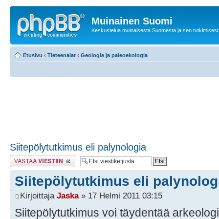
Muinainen Suomi
Keskustelua muinaisesta Suomesta ja sen tutkimisest
Etusivu
‹
Tieteenalat
‹
Geologia ja paleoekologia
Siitepölytutkimus eli palynologia
Lähetä vastaus
Siitepölytutkimus eli palynolog
Kirjoittaja
Jaska
» 17 Helmi 2011 03:15
Siitepölytutkimus voi täydentää arkeolo