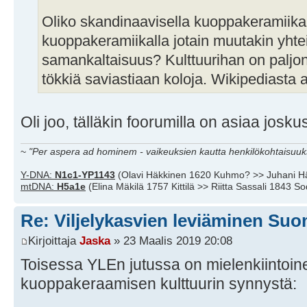
Oliko skandinaavisella kuoppakeramiikal
kuoppakeramiikalla jotain muutakin yhte
samankaltaisuus? Kulttuurihan on paljon
tökkiä saviastiaan koloja. Wikipediasta a
Oli joo, tälläkin foorumilla on asiaa josku
~
"Per aspera ad hominem - vaikeuksien kautta henkilökohtaisuuks
Y-DNA:
N1c1-YP1143
(Olavi Häkkinen 1620 Kuhmo? >> Juhani H
mtDNA:
H5a1e
(Elina Mäkilä 1757 Kittilä >> Riitta Sassali 1843 S
Re: Viljelykasvien leviäminen Su
Kirjoittaja
Jaska
» 23 Maalis 2019 20:08
Toisessa YLEn jutussa on mielenkiintoine
kuoppakeraamisen kulttuurin synnystä: