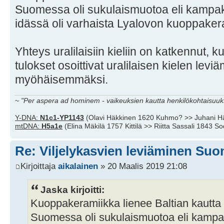
Suomessa oli sukulaismuotoa eli kampak
idässä oli varhaista Lyalovon kuoppaker
Yhteys uralilaisiin kieliin on katkennut, k
tulokset osoittivat uralilaisen kielen levi
myöhäisemmäksi.
~
"Per aspera ad hominem - vaikeuksien kautta henkilökohtaisuuks
Y-DNA:
N1c1-YP1143
(Olavi Häkkinen 1620 Kuhmo? >> Juhani H
mtDNA:
H5a1e
(Elina Mäkilä 1757 Kittilä >> Riitta Sassali 1843 S
Re: Viljelykasvien leviäminen Su
Kirjoittaja
aikalainen
» 20 Maalis 2019 21:08
Jaska kirjoitti:
Kuoppakeramiikka lienee Baltian kautta l
Suomessa oli sukulaismuotoa eli kampa