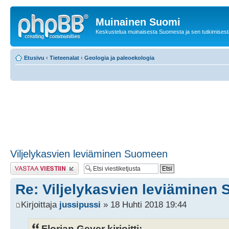
Muinainen Suomi
Keskustelua muinaisesta Suomesta ja sen tutkimisest
Etusivu
‹
Tieteenalat
‹
Geologia ja paleoekologia
Viljelykasvien leviäminen Suomeen
Lähetä vastaus
Re: Viljelykasvien leviäminen
Kirjoittaja
jussipussi
» 18 Huhti 2018 19:44
Florian Geyer kirjoitti: