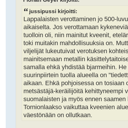
jussipussi kirjoitti:
Lappalaisten verottaminen jo 500-luvul
aikaiselta. Jos verottamaan kykeneviä
tuolloin oli, niin mainitut kveenit, etel
toki muitakin mahdollisuuksia on. Mu
viljelijät lukeutuivat verotuksen kohte
mainitsemaan metallin käsittelytaitois
samalla ehkä yhdistää bjarmeihin. He 
suurinpiirtein tuolla alueella on "tiede
aikaan. Ehkä pohjoisessa on tosiaan ol
metsästäjä-keräilijöitä kehittyneempi 
suomalaisten ja myös ennen saamen ki
Tornionlaakso vaikuttaa kveenien alu
väestönään on ollutkaan.