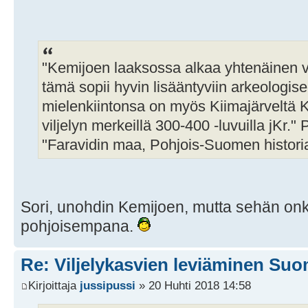
"Kemijoen laaksossa alkaa yhtenäinen vilj
tämä sopii hyvin lisääntyviin arkeologi
mielenkiintonsa on myös Kiimajärveltä Ke
viljelyn merkeillä 300-400 -luvuilla jKr."
"Faravidin maa, Pohjois-Suomen historia
Sori, unohdin Kemijoen, mutta sehän onk
pohjoisempana.
Re: Viljelykasvien leviäminen Su
Kirjoittaja
jussipussi
» 20 Huhti 2018 14:58