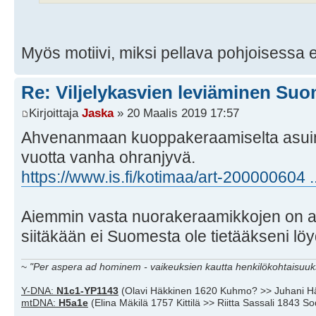
Myös motiivi, miksi pellava pohjoisessa
Re: Viljelykasvien leviäminen Su
Kirjoittaja
Jaska
» 20 Maalis 2019 17:57
Ahvenanmaan kuoppakeraamiselta asuinp
vuotta vanha ohranjyvä.
https://www.is.fi/kotimaa/art-200000604
Aiemmin vasta nuorakeraamikkojen on ajat
siitäkään ei Suomesta ole tietääkseni löyd
~
"Per aspera ad hominem - vaikeuksien kautta henkilökohtaisuuks
Y-DNA:
N1c1-YP1143
(Olavi Häkkinen 1620 Kuhmo? >> Juhani H
mtDNA:
H5a1e
(Elina Mäkilä 1757 Kittilä >> Riitta Sassali 1843 S