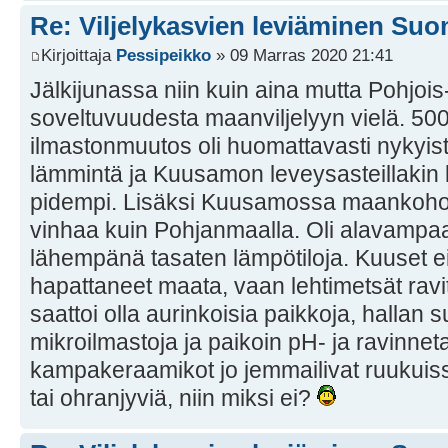
Re: Viljelykasvien leviäminen Su
Kirjoittaja
Pessipeikko
» 09 Marras 2020 21:41
Jälkijunassa niin kuin aina mutta Pohjo
soveltuvuudesta maanviljelyyn vielä. 500
ilmastonmuutos oli huomattavasti nykyis
lämmintä ja Kuusamon leveysasteillakin
pidempi. Lisäksi Kuusamossa maankohoa
vinhaa kuin Pohjanmaalla. Oli alavampaa 
lähempänä tasaten lämpötiloja. Kuuset ei
hapattaneet maata, vaan lehtimetsät ravits
saattoi olla aurinkoisia paikkoja, hallan 
mikroilmastoja ja paikoin pH- ja ravinnet
kampakeraamikot jo jemmailivat ruukuissa
tai ohranjyviä, niin miksi ei?