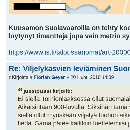
Kuusamon Suolavaaroilla on tehty koe
löytynyt timantteja jopa vain metrin s
https://www.is.fi/taloussanomat/art-200
Re: Viljelykasvien leviäminen Su
Kirjoittaja
Florian Geyer
» 20 Huhti 2018 14:39
jussipussi kirjoitti:
Ei siellä Tornionlaaksossa ollut suomalai
Aikaisintaan 900-luvulla. Siksihän tämä v
siellä ollut myöskään viljelyä tuohon ai
tiedä. Sama pätee kaikkiin luettelemiisi j