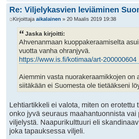
Re: Viljelykasvien leviäminen Su
Kirjoittaja
aikalainen
» 20 Maalis 2019 19:38
Jaska kirjoitti:
Ahvenanmaan kuoppakeraamiselta asuinp
vuotta vanha ohranjyvä.
https://www.is.fi/kotimaa/art-20000060
Aiemmin vasta nuorakeraamikkojen on aja
siitäkään ei Suomesta ole tietääkseni löy
Lehtiartikkeli ei valota, miten on erotettu
onko jyvä seuraus maahantuonnista vai p
viljelystä. Naapurikulttuuri eli skandinaav
joka tapauksessa viljeli.