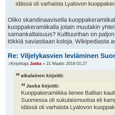
idässä oli varhaista Lyalovon kuoppaker
Oliko skandinaavisella kuoppakeramiikal
kuoppakeramiikalla jotain muutakin yhtei
samankaltaisuus? Kulttuurihan on paljon 
tökkiä saviastiaan koloja. Wikipediasta as
Re: Viljelykasvien leviäminen Su
Kirjoittaja
Jaska
» 21 Maalis 2019 01:27
aikalainen kirjoitti:
Jaska kirjoitti:
Kuoppakeramiikka lienee Baltian kautt
Suomessa oli sukulaismuotoa eli kam
idässä oli varhaista Lyalovon kuoppa