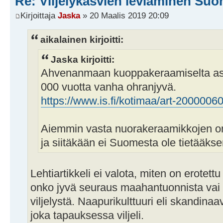
Re: Viljelykasvien leviäminen Su
Kirjoittaja
Jaska
» 20 Maalis 2019 20:09
aikalainen kirjoitti:
Jaska kirjoitti:
Ahvenanmaan kuoppakeraamiselta asui
000 vuotta vanha ohranjyvä.
https://www.is.fi/kotimaa/art-200000
Aiemmin vasta nuorakeraamikkojen on a
ja siitäkään ei Suomesta ole tietääksen
Lehtiartikkeli ei valota, miten on erotettu
onko jyvä seuraus maahantuonnista vai p
viljelystä. Naapurikulttuuri eli skandinaa
joka tapauksessa viljeli.