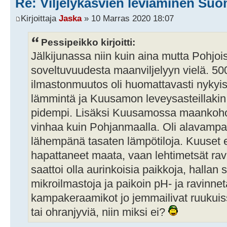
Re: Viljelykasvien leviäminen Su
Kirjoittaja
Jaska
» 10 Marras 2020 18:07
Pessipeikko kirjoitti:
Jälkijunassa niin kuin aina mutta Pohj
soveltuvuudesta maanviljelyyn vielä. 500
ilmastonmuutos oli huomattavasti nykyis
lämmintä ja Kuusamon leveysasteillakin
pidempi. Lisäksi Kuusamossa maankohoa
vinhaa kuin Pohjanmaalla. Oli alavampaa 
lähempänä tasaten lämpötiloja. Kuuset ei
hapattaneet maata, vaan lehtimetsät ravits
saattoi olla aurinkoisia paikkoja, hallan
mikroilmastoja ja paikoin pH- ja ravinnet
kampakeraamikot jo jemmailivat ruukuissa
tai ohranjyviä, niin miksi ei?