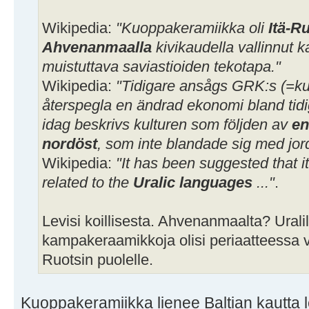
Wikipedia:
"Kuoppakeramiikka oli
Itä-R
Ahvenanmaalla
kivikaudella vallinnut
muistuttava saviastioiden tekotapa."
Wikipedia:
"Tidigare ansågs GRK:s (=k
återspegla en ändrad ekonomi bland tidi
idag beskrivs kulturen som följden av
en
nordöst
, som inte blandade sig med jor
Wikipedia:
"It has been suggested that 
related to the
Uralic languages
..."
.
Levisi koillisesta. Ahvenanmaalta? Urali
kampakeraamikkoja olisi periaatteessa vo
Ruotsin puolelle.
Kuoppakeramiikka lienee Baltian kautta l