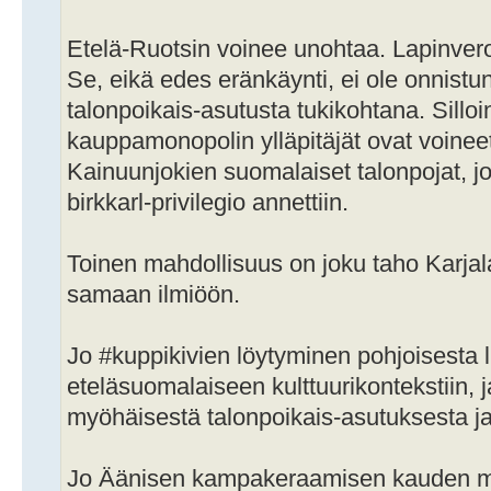
Etelä-Ruotsin voinee unohtaa. Lapinverot
Se, eikä edes eränkäynti, ei ole onnist
talonpoikais-asutusta tukikohtana. Silloin
kauppamonopolin ylläpitäjät ovat voineet
Kainuunjokien suomalaiset talonpojat, 
birkkarl-privilegio annettiin.
Toinen mahdollisuus on joku taho Karja
samaan ilmiöön.
Jo #kuppikivien löytyminen pohjoisesta li
eteläsuomalaiseen kulttuurikontekstiin, 
myöhäisestä talonpoikais-asutuksesta ja kr
Jo Äänisen kampakeraamisen kauden meta