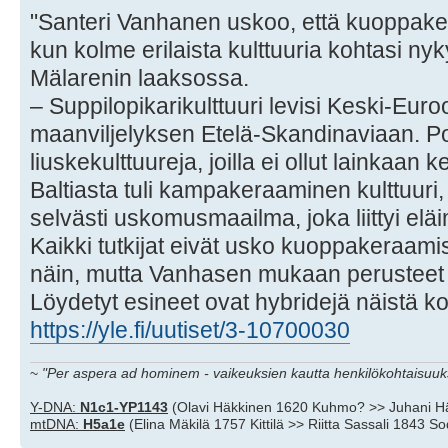
"Santeri Vanhanen uskoo, että kuoppaker
kun kolme erilaista kulttuuria kohtasi n
Mälarenin laaksossa.
– Suppilopikarikulttuuri levisi Keski-Euro
maanviljelyksen Etelä-Skandinaviaan. Po
liuskekulttuureja, joilla ei ollut lainkaan
Baltiasta tuli kampakeraaminen kulttuuri, jo
selvästi uskomusmaailma, joka liittyi eläi
Kaikki tutkijat eivät usko kuoppakeraami
näin, mutta Vanhasen mukaan perusteet o
Löydetyt esineet ovat hybridejä näistä k
https://yle.fi/uutiset/3-10700030
~
"Per aspera ad hominem - vaikeuksien kautta henkilökohtaisuuks
Y-DNA:
N1c1-YP1143
(Olavi Häkkinen 1620 Kuhmo? >> Juhani H
mtDNA:
H5a1e
(Elina Mäkilä 1757 Kittilä >> Riitta Sassali 1843 S