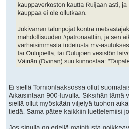
kauppaverkoston kautta Ruijaan asti, ja 
kauppaa ei ole ollutkaan.
Jokivarren talonpojat kontra metsästäjäk
mahdollisuuden #patronaattiin, ja sen a
varhaisimmasta todetusta mv-asutuksesta
tai Oulujoella, tai Oulujoen vesistön lat
Väinän (Dvinan) suu kiinnostaa: "Taipale
Ei siellä Tornionlaaksossa ollut suomalais
Aikaisintaan 900-luvulla. Siksihän tämä ve
siellä ollut myöskään viljelyä tuohon aik
tiedä. Sama pätee kaikkiin luettelemiisi jo
Jos sinulla on edellä mainitusta poikkeavaa