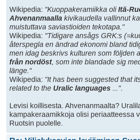
Wikipedia:
"Kuoppakeramiikka oli
Itä-Ru
Ahvenanmaalla
kivikaudella vallinnut
muistuttava saviastioiden tekotapa."
Wikipedia:
"Tidigare ansågs GRK:s (=k
återspegla en ändrad ekonomi bland tidi
men idag beskrivs kulturen som följden 
från nordöst
, som inte blandade sig me
länge."
Wikipedia:
"It has been suggested that i
related to the
Uralic languages
..."
.
Levisi koillisesta. Ahvenanmaalta? Uralil
kampakeraamikkoja olisi periaatteessa vo
Ruotsin puolelle.