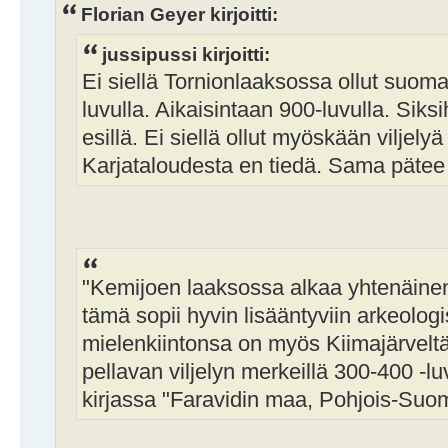
Florian Geyer kirjoitti:
jussipussi kirjoitti:
Ei siellä Tornionlaaksossa ollut suoma
luvulla. Aikaisintaan 900-luvulla. Sik
esillä. Ei siellä ollut myöskään viljely
Karjataloudesta en tiedä. Sama pätee ka
"Kemijoen laaksossa alkaa yhtenäinen vi
tämä sopii hyvin lisääntyviin arkeolo
mielenkiintonsa on myös Kiimajärveltä
pellavan viljelyn merkeillä 300-400 -luv
kirjassa "Faravidin maa, Pohjois-Suom