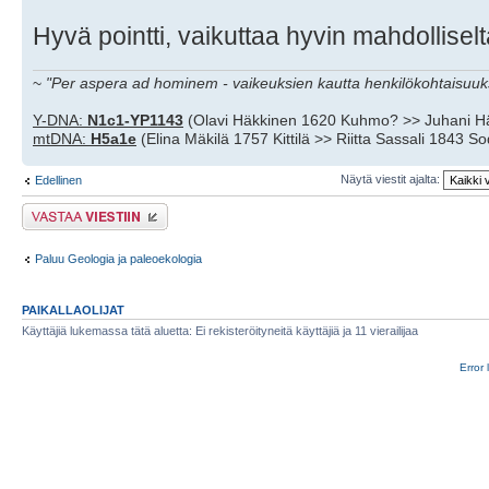
Hyvä pointti, vaikuttaa hyvin mahdolliselt
~
"Per aspera ad hominem - vaikeuksien kautta henkilökohtaisuuks
Y-DNA:
N1c1-YP1143
(Olavi Häkkinen 1620 Kuhmo? >> Juhani H
mtDNA:
H5a1e
(Elina Mäkilä 1757 Kittilä >> Riitta Sassali 1843 S
Näytä viestit ajalta:
Edellinen
Lähetä vastaus
Paluu Geologia ja paleoekologia
PAIKALLAOLIJAT
Käyttäjiä lukemassa tätä aluetta: Ei rekisteröityneitä käyttäjiä ja 11 vierailijaa
Error 