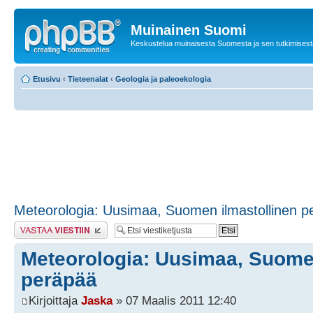
Muinainen Suomi
Keskustelua muinaisesta Suomesta ja sen tutkimisest
Etusivu
‹
Tieteenalat
‹
Geologia ja paleoekologia
Meteorologia: Uusimaa, Suomen ilmastollinen p
Lähetä vastaus
Meteorologia: Uusimaa, Suomen
peräpää
Kirjoittaja
Jaska
» 07 Maalis 2011 12:40