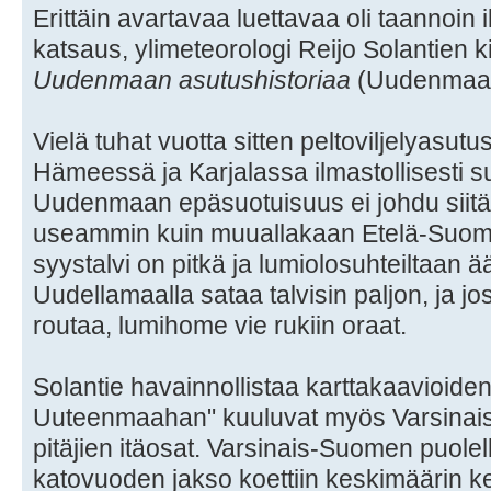
Erittäin avartavaa luettavaa oli taannoin i
katsaus, ylimeteorologi Reijo Solantien k
Uudenmaan asutushistoriaa
(Uudenmaan 
Vielä tuhat vuotta sitten peltoviljelyasut
Hämeessä ja Karjalassa ilmastollisesti suo
Uudenmaan epäsuotuisuus ei johdu siitä, e
useammin kuin muuallakaan Etelä-Suomes
syystalvi on pitkä ja lumiolosuhteiltaan 
Uudellamaalla sataa talvisin paljon, ja jo
routaa, lumihome vie rukiin oraat.
Solantie havainnollistaa karttakaavioiden 
Uuteenmaahan" kuuluvat myös Varsinais
pitäjien itäosat. Varsinais-Suomen puole
katovuoden jakso koettiin keskimäärin k