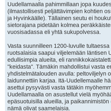
Uudellamaalla pahimmillaan jopa kuudes
(ilmastollisesti peljättävimpien kohtien
ja Hyvinkäälle). Tällainen seutu ei houku
sietorajana pidetään kolmea peräkkäist
vuosisadassa eli yhtä sukupolvessa.
Vasta suunnilleen 1200-luvulle tultaessa
ruotsalaisia saapui viljelemään läntisen
edullisimpia alueita, eli rannikkokaistalet
"keidasta". Tämäkin mahdollistui vasta er
yhdistelmätalouden avulla: peltoviljelyn oh
laidunnettiin karjaa. Itä-Uudellemaalle hä
asettui pysyvästi vasta tätäkin myöhemm
Uudellamaalla on asustellut vielä myöhää
epäsuotuisilla alueilla, ja paikannimistö
nämä olivat saamelaisia.