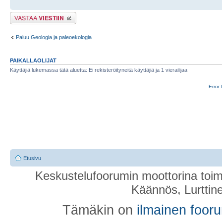
Lähetä vastaus
Paluu Geologia ja paleoekologia
PAIKALLAOLIJAT
Käyttäjiä lukemassa tätä aluetta: Ei rekisteröityneitä käyttäjiä ja 1 vierailijaa
Error 
Etusivu
Keskustelufoorumin moottorina toim
Käännös, Lurttin
Tämäkin on
ilmainen foor