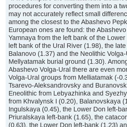
procedures for converting them into a t
may not accurately reflect small differen
among the closest to the Abashevo Pepki
European ones are found: the Abashevo 
Yamnaya from the left bank of the Lower
left bank of the Ural River (1.98), the lat
Balanovo (1.37) and the Neolithic Volga
Mellyatamak burial ground (1.30). Among 
Abashevo Volga-Ural there are even more
Volga-Ural groups from Melliatamak (-0.
Tsarevo-Aleksandrovsky and Buranovskay
Eneolithic from Lebyazhinka and Syezhye
from Khvalynsk I (0.20), Balanovskaya (
Ingulskaya (0.45), the Lower Don left-ba
Priuralskaya left-bank (1.65), the cat
(0.63), the Lower Don left-bank (1.23) a