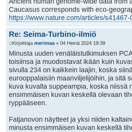
Ancient human genome-wide data from a 
Caucasus corresponds with eco-geograp
https://www.nature.com/articles/s41467
Re: Seima-Turbino-ilmiö
Kirjoittaja
merimaa
» 04 Heinä 2024 19:39
Minusta uuden venäläistutkimuksen PCA-ku
toisiinsa ja muodostavat ikään kuin ku
sivulla 234 on kaikkein laajin, koska sii
eurooppalaisiin maanviljelijöihin, ja sitä
kuva kuvalta suppeampia, koska niissä 
ensimmäisen kuvan keskellä olevaan ti
ryppääseen.
Fatjanovon näytteet ja yksi niiden kalta
minusta ensimmäisen kuvan keskellä tih