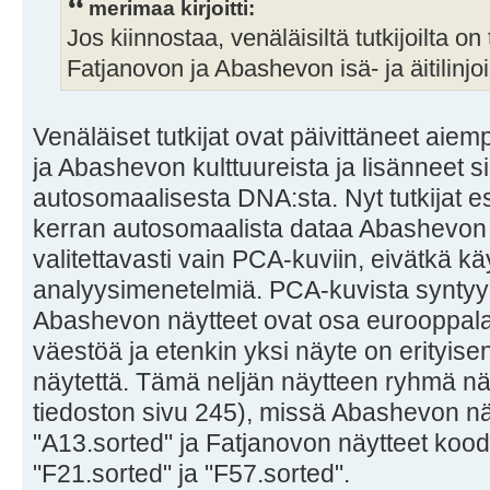
merimaa kirjoitti:
Jos kiinnostaa, venäläisiltä tutkijoilta on
Fatjanovon ja Abashevon isä- ja äitilinjoi
Venäläiset tutkijat ovat päivittäneet aie
ja Abashevon kulttuureista ja lisänneet s
autosomaalisesta DNA:sta. Nyt tutkijat e
kerran autosomaalista dataa Abashevon ku
valitettavasti vain PCA-kuviin, eivätkä kä
analyysimenetelmiä. PCA-kuvista syntyy s
Abashevon näytteet ovat osa eurooppalai
väestöä ja etenkin yksi näyte on erityis
näytettä. Tämä neljän näytteen ryhmä näk
tiedoston sivu 245), missä Abashevon näy
"A13.sorted" ja Fatjanovon näytteet koode
"F21.sorted" ja "F57.sorted".