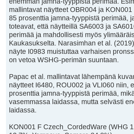
enemmän jamna-tyyppistä perimää. Esime
mallintavat näytteet OBR004 ja KON001 nii
85 prosenttia jamna-tyyppistä perimää, j
toteavat, että näytteillä SA6003 ja SA60
perimää ja mahdollisesti myös ylimäärä
Kaukasukselta. Narasimhan et al. (2019) 
näyte I0983 muistuttaa varhaisen pronssi
on vetoa WSHG-perimän suuntaan.
Papac et al. mallintavat lähempänä kuvan
näytteet I6480, ROU002 ja VLI060 niin, et
prosenttia jamna-tyyppistä perimää, mi
vasemmassa laidassa, mutta selvästi e
laidassa.
KON001 F Czech_CordedWare (WHG 1,5%