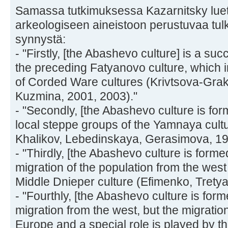
Samassa tutkimuksessa Kazarnitsky luet
arkeologiseen aineistoon perustuvaa tul
synnystä:
- "Firstly, [the Abashevo culture] is a s
the preceding Fatyanovo culture, which in 
of Corded Ware cultures (Krivtsova-Gra
Kuzmina, 2001, 2003)."
- "Secondly, [the Abashevo culture is for
local steppe groups of the Yamnaya cultu
Khalikov, Lebedinskaya, Gerasimova, 19
- "Thirdly, [the Abashevo culture is formed
migration of the population from the west 
Middle Dnieper culture (Efimenko, Tretya
- "Fourthly, [the Abashevo culture is form
migration from the west, but the migration
Europe and a special role is played by th