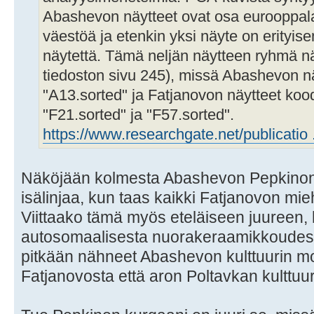
Abashevon näytteet ovat osa eurooppala
väestöä ja etenkin yksi näyte on erityis
näytettä. Tämä neljän näytteen ryhmä nä
tiedoston sivu 245), missä Abashevon nä
"A13.sorted" ja Fatjanovon näytteet kood
"F21.sorted" ja "F57.sorted".
https://www.researchgate.net/publicatio
Näköjään kolmesta Abashevon Pepkinon 
isälinjaa, kun taas kaikki Fatjanovon mieh
Viittaako tämä myös eteläiseen juureen, 
autosomaalisesta nuorakeraamikkoudesta
pitkään nähneet Abashevon kulttuurin mo
Fatjanovosta että aron Poltavkan kulttuur