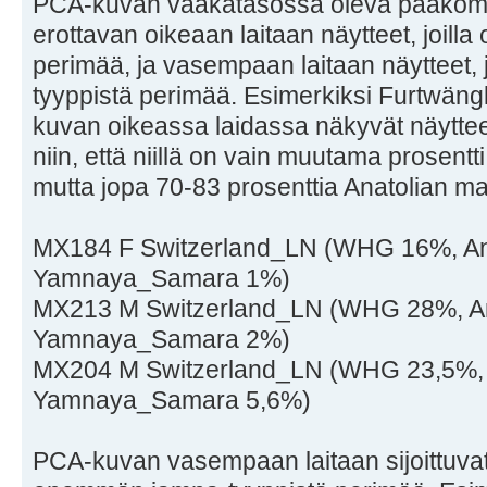
PCA-kuvan vaakatasossa oleva pääkompo
erottavan oikeaan laitaan näytteet, joill
perimää, ja vasempaan laitaan näytteet, j
tyyppistä perimää. Esimerkiksi Furtwängle
kuvan oikeassa laidassa näkyvät näytt
niin, että niillä on vain muutama prosent
mutta jopa 70-83 prosenttia Anatolian ma
MX184 F Switzerland_LN (WHG 16%, Ana
Yamnaya_Samara 1%)
MX213 M Switzerland_LN (WHG 28%, Ana
Yamnaya_Samara 2%)
MX204 M Switzerland_LN (WHG 23,5%, A
Yamnaya_Samara 5,6%)
PCA-kuvan vasempaan laitaan sijoittuvat n