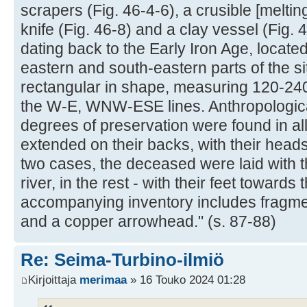
scrapers (Fig. 46-4-6), a crusible [meltin
knife (Fig. 46-8) and a clay vessel (Fig. 
dating back to the Early Iron Age, located
eastern and south-eastern parts of the sit
rectangular in shape, measuring 120-24
the W-E, WNW-ESE lines. Anthropologica
degrees of preservation were found in a
extended on their backs, with their hea
two cases, the deceased were laid with 
river, in the rest - with their feet towards 
accompanying inventory includes fragmen
and a copper arrowhead." (s. 87-88)
Re: Seima-Turbino-ilmiö
Kirjoittaja
merimaa
» 16 Touko 2024 01:28