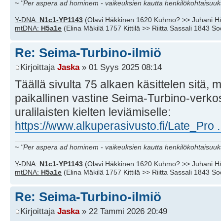
~
"Per aspera ad hominem - vaikeuksien kautta henkilökohtaisuuks
Y-DNA:
N1c1-YP1143
(Olavi Häkkinen 1620 Kuhmo? >> Juhani H
mtDNA:
H5a1e
(Elina Mäkilä 1757 Kittilä >> Riitta Sassali 1843 S
Re: Seima-Turbino-ilmiö
Kirjoittaja
Jaska
» 01 Syys 2025 08:14
Täällä sivulta 75 alkaen käsittelen sitä, m
paikallinen vastine Seima-Turbino-verk
uralilaisten kielten leviämiselle:
https://www.alkuperasivusto.fi/Late_Pro .
~
"Per aspera ad hominem - vaikeuksien kautta henkilökohtaisuuks
Y-DNA:
N1c1-YP1143
(Olavi Häkkinen 1620 Kuhmo? >> Juhani H
mtDNA:
H5a1e
(Elina Mäkilä 1757 Kittilä >> Riitta Sassali 1843 S
Re: Seima-Turbino-ilmiö
Kirjoittaja
Jaska
» 22 Tammi 2026 20:49