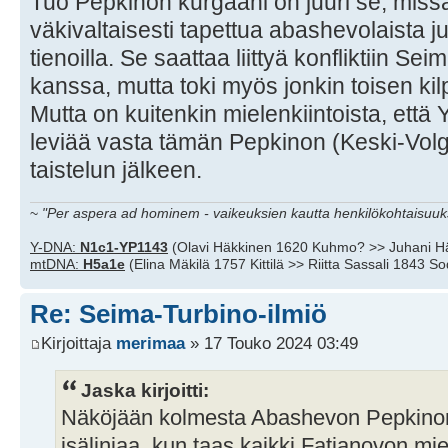
Tuo Pepkinon kurgaani on juuri se, miss
väkivaltaisesti tapettua abashevolaista 
tienoilla. Se saattaa liittyä konfliktiin S
kanssa, mutta toki myös jonkin toisen k
Mutta on kuitenkin mielenkiintoista, että
leviää vasta tämän Pepkinon (Keski-Volg
taistelun jälkeen.
~
"Per aspera ad hominem - vaikeuksien kautta henkilökohtaisuuks
Y-DNA:
N1c1-YP1143
(Olavi Häkkinen 1620 Kuhmo? >> Juhani H
mtDNA:
H5a1e
(Elina Mäkilä 1757 Kittilä >> Riitta Sassali 1843 S
Re: Seima-Turbino-ilmiö
Kirjoittaja
merimaa
» 17 Touko 2024 03:49
Jaska kirjoitti:
Näköjään kolmesta Abashevon Pepkinon 
isälinjaa, kun taas kaikki Fatjanovon mie