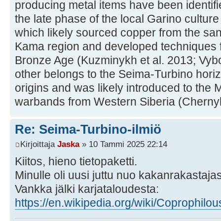
producing metal items have been identifi
the late phase of the local Garino culture
which likely sourced copper from the san
Kama region and developed techniques f
Bronze Age (Kuzminykh et al. 2013; Vybo
other belongs to the Seima-Turbino horiz
origins and was likely introduced to the
warbands from Western Siberia (Chernykh
Re: Seima-Turbino-ilmiö
Kirjoittaja
Jaska
» 10 Tammi 2025 22:14
Kiitos, hieno tietopaketti.
Minulle oli uusi juttu nuo kakanrakastaja
Vankka jälki karjataloudesta:
https://en.wikipedia.org/wiki/Coprophilo