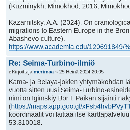
(Kuzminykh, Mimokhod, 2016; Mimokhod
Kazarnitsky, A.A. (2024). On craniologic
migrations to Eastern Europe in the Bron
Abashevo culture).
https://www.academia.edu/120691849
Re: Seima-Turbino-ilmiö
Kirjoittaja
merimaa
» 25 Heinä 2024 20:05
Kama- ja Belaya-jokien yhtymäkohdan läh
vuotta sitten uusi Seima-Turbino-esineid
nimi on Igimskiy Bor I. Paikan sijainti nä
(
https://maps.app.goo.gl/xFsb4hvbPVy
koordinaatit voi laittaa itse karttapalve
53.310018.