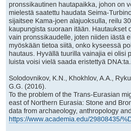
pronssikautinen hautapaikka, johon on ve
mielestä saatettu haudata Seima-Turbinoon
sijaitsee Kama-joen alajuoksulla, reilu 3
kaupungista suoraan itään. Hautaukset o
vain pronssikaudelle, joten niiden iästä e
myöskään tietoa siitä, onko kyseessä pol
hautaus. Hyvällä tuurilla vainajia ei olisi 
luista voisi vielä saada eristettyä DNA:ta.
Solodovnikov, K.N., Khokhlov, A.A., Ryk
G.G. (2016).
To the problem of the Trans-Eurasian mig
east of Northern Eurasia: Stone and Br
data from archaeology, anthropology and
https://www.academia.edu/29808435/