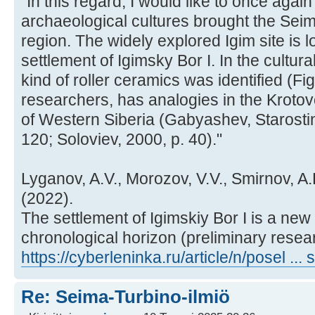
"In this regard, I would like to once agai
archaeological cultures brought the Sei
region. The widely explored Igim site is 
settlement of Igimsky Bor I. In the cultural
kind of roller ceramics was identified (Fi
researchers, has analogies in the Krotovo
of Western Siberia (Gabyashev, Starostin,
120; Soloviev, 2000, p. 40)."
Lyganov, A.V., Morozov, V.V., Smirnov, 
(2022).
The settlement of Igimskiy Bor I is a new
chronological horizon (preliminary resear
https://cyberleninka.ru/article/n/posel ...
Re: Seima-Turbino-ilmiö