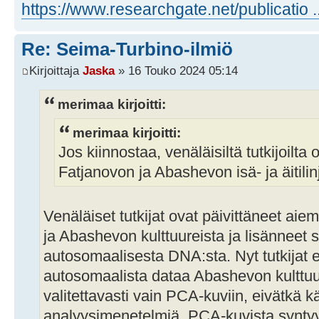
https://www.researchgate.net/publicatio 
Re: Seima-Turbino-ilmiö
Kirjoittaja
Jaska
» 16 Touko 2024 05:14
merimaa kirjoitti:
merimaa kirjoitti:
Jos kiinnostaa, venäläisiltä tutkijoilta 
Fatjanovon ja Abashevon isä- ja äitilin
Venäläiset tutkijat ovat päivittäneet ai
ja Abashevon kulttuureista ja lisänneet 
autosomaalisesta DNA:sta. Nyt tutkijat 
autosomaalista dataa Abashevon kulttuur
valitettavasti vain PCA-kuviin, eivätkä k
analyysimenetelmiä. PCA-kuvista syntyy s