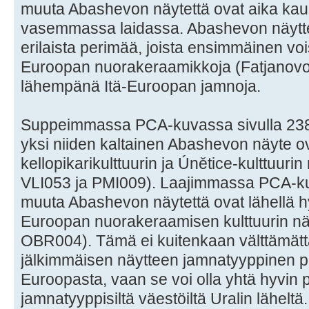
muuta Abashevon näytettä ovat aika kau
vasemmassa laidassa. Abashevon näyttei
erilaista perimää, joista ensimmäinen vois
Euroopan nuorakeraamikkoja (Fatjanovo,
lähempänä Itä-Euroopan jamnoja.
Suppeimmassa PCA-kuvassa sivulla 238 
yksi niiden kaltainen Abashevon näyte o
kellopikarikulttuurin ja Únětice-kulttuurin
VLI053 ja PMI009). Laajimmassa PCA-ku
muuta Abashevon näytettä ovat lähellä h
Euroopan nuorakeraamisen kulttuurin nä
OBR004). Tämä ei kuitenkaan välttämättä
jälkimmäisen näytteen jamnatyyppinen pe
Euroopasta, vaan se voi olla yhtä hyvin 
jamnatyyppisiltä väestöiltä Uralin läheltä.