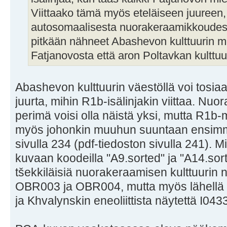
Viittaako tämä myös eteläiseen juureen,
autosomaalisesta nuorakeraamikkoudest
pitkään nähneet Abashevon kulttuurin m
Fatjanovosta että aron Poltavkan kulttuu
Abashevon kulttuurin väestöllä voi tosia
juurta, mihin R1b-isälinjakin viittaa. Nuo
perimä voisi olla näistä yksi, mutta R1b-m
myös johonkin muuhun suuntaan ensim
sivulla 234 (pdf-tiedoston sivulla 241). M
kuvaan koodeilla "A9.sorted" ja "A14.sorte
tšekkiläisiä nuorakeraamisen kulttuurin
OBR003 ja OBR004, mutta myös lähellä S
ja Khvalynskin eneoliittista näytettä I043