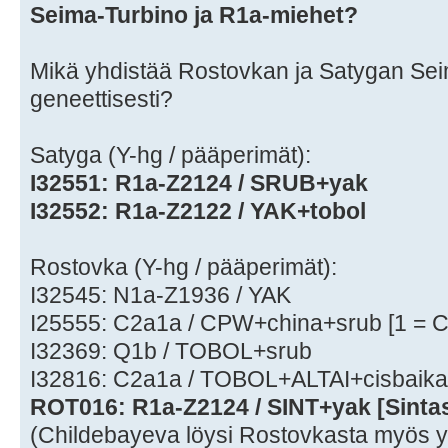
Seima-Turbino ja R1a-miehet?
Mikä yhdistää Rostovkan ja Satygan Sei
geneettisesti?
Satyga (Y-hg / pääperimät):
I32551: R1a-Z2124 / SRUB+yak
I32552: R1a-Z2122 / YAK+tobol
Rostovka (Y-hg / pääperimät):
I32545: N1a-Z1936 / YAK
I25555: C2a1a / CPW+china+srub [1 = 
I32369: Q1b / TOBOL+srub
I32816: C2a1a / TOBOL+ALTAI+cisbaika
ROT016: R1a-Z2124 / SINT+yak [Sinta
(Childebayeva löysi Rostovkasta myös 