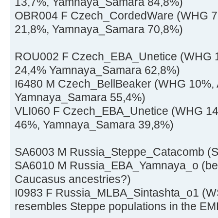
13,7%, Yamnaya_Samara 84,8%)
OBR004 F Czech_CordedWare (WHG 7,4%
21,8%, Yamnaya_Samara 70,8%)
ROU002 F Czech_EBA_Unetice (WHG 12,
24,4% Yamnaya_Samara 62,8%)
I6480 M Czech_BellBeaker (WHG 10%, An
Yamnaya_Samara 55,4%)
VLI060 F Czech_EBA_Unetice (WHG 14,2
46%, Yamnaya_Samara 39,8%)
SA6003 M Russia_Steppe_Catacomb (St
SA6010 M Russia_EBA_Yamnaya_o (be
Caucasus ancestries?)
I0983 F Russia_MLBA_Sintashta_o1 (WSHG
resembles Steppe populations in the E