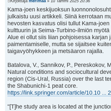
Kirjoittaja
merimaa
» 10 Tammi 2025 20:36
Kama-joen keskijuoksun luonnonolosuhte
julkaistu uusi artikkeli. Siinä kerrotaan 
hevosten kasvatus olisi tullut Kama-joe
kulttuurin ja Seima-Turbino-ilmiön myötä 
Alue ei ollut siis liian pohjoisessa karjan
paimentamiselle, mutta se sijaitsee kuiten
taigavyöhykkeen ja metsäaron rajalla.
Batalova, V., Sannikov, P., Pereskokov, M.
Natural conditions and sociocultural de
region (Cis-Ural, Russia) over the last te
the Shabunichi-1 peat core.
https://link.springer.com/article/10.10 ..
"[T]he study area is located at the juncti