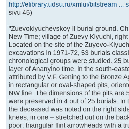
http://elibrary.udsu.ru/xmlui/bitstream ..
sivu 45)
"Zuevoklyuchevskoy II burial ground. Cha
New Time; village of Zuevy Klyuchi, righ
Located on the site of the Zuyevo-Klyuch
excavations in 1971-72, 53 burials classif
chronological groups were studied. 25 b
layer of Ananyino time, in the south-easte
attributed by V.F. Gening to the Bronze 
in rectangular or oval-shaped pits, orie
NW line. The dimensions of the pits ar
were preserved in 4 out of 25 burials. In 
the deceased was noted on the right side 
knees, in one – stretched out on the back
poor: triangular flint arrowheads with a t