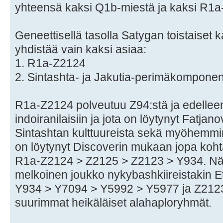
yhteensä kaksi Q1b-miestä ja kaksi R1a
Geneettisellä tasolla Satygan toistaiset
yhdistää vain kaksi asiaa:
1. R1a-Z2124
2. Sintashta- ja Jakutia-perimäkomponen
R1a-Z2124 polveutuu Z94:stä ja edelleen
indoiranilaisiin ja jota on löytynyt Fatja
Sintashtan kulttuureista sekä myöhemmin 
on löytynyt Discoverin mukaan jopa koht
R1a-Z2124 > Z2125 > Z2123 > Y934. Näid
melkoinen joukko nykybashkiireistakin Et
Y934 > Y7094 > Y5992 > Y5977 ja Z212
suurimmat heikäläiset alahaploryhmät.