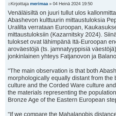
Kirjoittaja
merimaa
» 04 Heinä 2024 19:50
Venäläisiltä on juuri tullut ulos kallonmit
Abashevon kulttuurin mittaustuloksia Pe
Uralilta verrataan Euroopan, Kaukasukse
mittaustuloksiin (Kazarnitsky 2024). Sii
tulokset ovat lähimpänä Itä-Euroopan eneo
aroväestöjä (ts. jamnatyyppisiä väestöjä
jonkinlainen yhteys Fatjanovon ja Balan
"The main observation is that both Abas
morphologically equally distant from the 
culture and the Corded Ware culture an
the materials representing the population
Bronze Age of the Eastern European ste
"If we compare the Mahalanobis distances