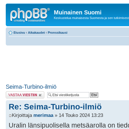
Muinainen Suomi
Keskustelua muinaisesta Suomesta ja sen tutkimisest
Etusivu
‹
Aikakaudet
‹
Pronssikausi
Seima-Turbino-ilmiö
Lähetä vastaus
Re: Seima-Turbino-ilmiö
Kirjoittaja
merimaa
» 14 Touko 2024 13:23
Uralin länsipuolisella metsäarolla on tie