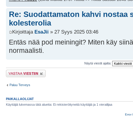
Re: Suodattamaton kahvi nostaa 
kolesterolia
Kirjoittaja
EsaJii
» 27 Syys 2025 03:46
Entäs nää pod meiningit? Miten käy siin
normaalisti.
Näytä viestit ajalta:
Lähetä vastaus
Paluu Terveys
PAIKALLAOLIJAT
Käyttäjiä lukemassa tätä aluetta: Ei rekisteröityneitä käyttäjiä ja 1 vierailijaa
Error 