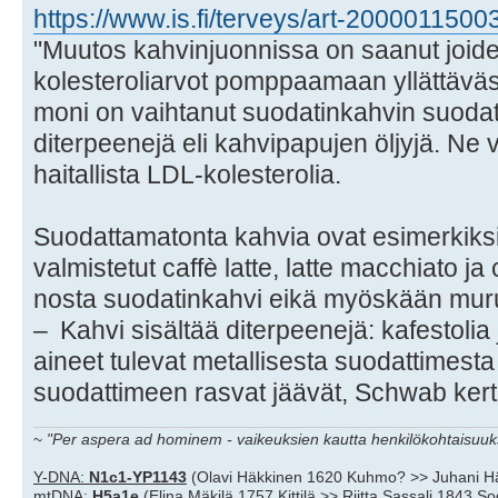
https://www.is.fi/terveys/art-2000011500
"Muutos kahvinjuonnissa on saanut joid
kolesteroliarvot pomppaamaan yllättävästi.
moni on vaihtanut suodatinkahvin suodat
diterpeenejä eli kahvipapujen öljyjä. Ne 
haitallista LDL-kolesterolia.
Suodattamatonta kahvia ovat esimerkiksi 
valmistetut caffè latte, latte macchiato ja
nosta suodatinkahvi eikä myöskään muru-
– Kahvi sisältää diterpeenejä: kafestoli
aineet tulevat metallisesta suodattimesta
suodattimeen rasvat jäävät, Schwab kert
~
"Per aspera ad hominem - vaikeuksien kautta henkilökohtaisuuks
Y-DNA:
N1c1-YP1143
(Olavi Häkkinen 1620 Kuhmo? >> Juhani H
mtDNA:
H5a1e
(Elina Mäkilä 1757 Kittilä >> Riitta Sassali 1843 S