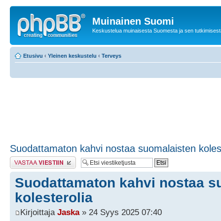
Muinainen Suomi
Keskustelua muinaisesta Suomesta ja sen tutkimisest
Etusivu
‹
Yleinen keskustelu
‹
Terveys
Suodattamaton kahvi nostaa suomalaisten kolest
Lähetä vastaus
Suodattamaton kahvi nostaa s
kolesterolia
Kirjoittaja
Jaska
» 24 Syys 2025 07:40