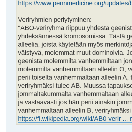
https://www.pennmedicine.org/updates/bl
Veriryhmien periytyminen:
"ABO-veriryhmä riippuu yhdestä geenistä
yhdeksännessä kromosomissa. Tästä gee
alleelia, joista käytetään myös merkintö
väistyvä, molemmat muut dominoivia. Jok
geenistä molemmilta vanhemmiltaan jonki
molemmilta vanhemmiltaan alleelin O, v
perii toiselta vanhemmaltaan alleelin A, t
veriryhmäksi tulee AB. Muussa tapaukses
jommaltakummalta vanhemmaltaan alleeli
ja vastaavasti jos hän perii ainakin jo
vanhemmaltaan alleelin B, veriryhmäksi 
https://fi.wikipedia.org/wiki/AB0-verir ...