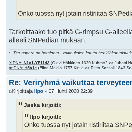
Onko tuossa nyt jotain ristiriitaa SNPed
Tarkoittaako tuo pitkä G-rimpsu G-alleel
alleeli SNPedian mukaan.
~
"Per aspera ad hominem - vaikeuksien kautta henkilökohtaisuuks
Y-DNA:
N1c1-YP1143
(Olavi Häkkinen 1620 Kuhmo? >> Juhani H
mtDNA:
H5a1e
(Elina Mäkilä 1757 Kittilä >> Riitta Sassali 1843 S
Re: Veriryhmä vaikuttaa terveytee
Kirjoittaja
Ilpo
» 07 Huhti 2020 22:39
Jaska kirjoitti:
Ilpo kirjoitti:
Onko tuossa nyt jotain ristiriitaa SNP