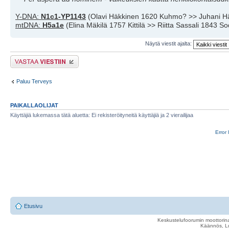
Y-DNA:
N1c1-YP1143
(Olavi Häkkinen 1620 Kuhmo? >> Juhani H
mtDNA:
H5a1e
(Elina Mäkilä 1757 Kittilä >> Riitta Sassali 1843 S
Näytä viestit ajalta:
Lähetä vastaus
Paluu Terveys
PAIKALLAOLIJAT
Käyttäjiä lukemassa tätä aluetta: Ei rekisteröityneitä käyttäjiä ja 2 vierailijaa
Error 
Etusivu
Keskustelufoorumin moottorina
Käännös, Lu