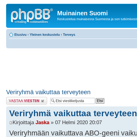
Muinainen Suomi
Keskustelua muinaisesta Suomesta ja sen tutkimisest
Etusivu
‹
Yleinen keskustelu
‹
Terveys
Veriryhmä vaikuttaa terveyteen
Lähetä vastaus
Veriryhmä vaikuttaa terveyteen
Kirjoittaja
Jaska
» 07 Helmi 2020 20:07
Veriryhmään vaikuttava ABO-geeni vaik