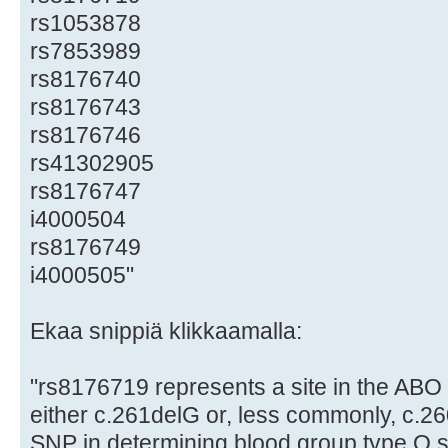
rs1053878
rs7853989
rs8176740
rs8176743
rs8176746
rs41302905
rs8176747
i4000504
rs8176749
i4000505"
Ekaa snippiä klikkaamalla:
"rs8176719 represents a site in the ABO 
either c.261delG or, less commonly, c.26
SNP in determining blood group type O 