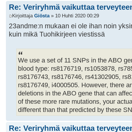
Re: Veriryhmä vaikuttaa terveytee
Kirjoittaja
Giösta
» 10 Huhti 2020 00:29
23andme:n mukaan ei ole ihan noin yksi
kuin mikä Tuohikirjeen viestissä
We use a set of 11 SNPs in the ABO ge
blood type: rs8176719, rs1053878, rs7
rs8176743, rs8176746, rs41302905, rs8
rs8176749, i4000505. However, there a
deletions in the ABO gene that can affec
of these more rare mutations, your actua
different than that predicted by these S
Re: Veriryhmä vaikuttaa terveytee