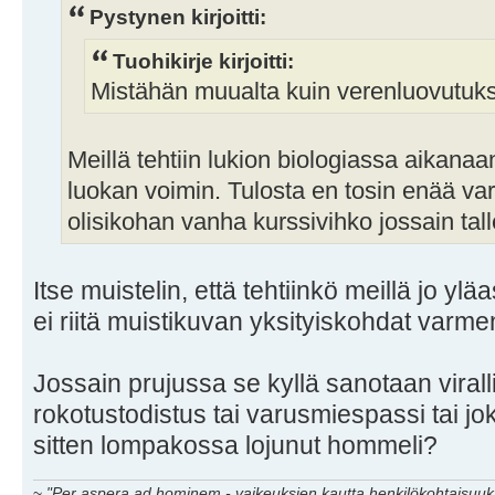
Pystynen kirjoitti:
Tuohikirje kirjoitti:
Mistähän muualta kuin verenluovutuk
Meillä tehtiin lukion biologiassa aikan
luokan voimin. Tulosta en tosin enää v
olisikohan vanha kurssivihko jossain tall
Itse muistelin, että tehtiinkö meillä jo yl
ei riitä muistikuvan yksityiskohdat varm
Jossain prujussa se kyllä sanotaan virall
rokotustodistus tai varusmiespassi tai jo
sitten lompakossa lojunut hommeli?
~
"Per aspera ad hominem - vaikeuksien kautta henkilökohtaisuuks