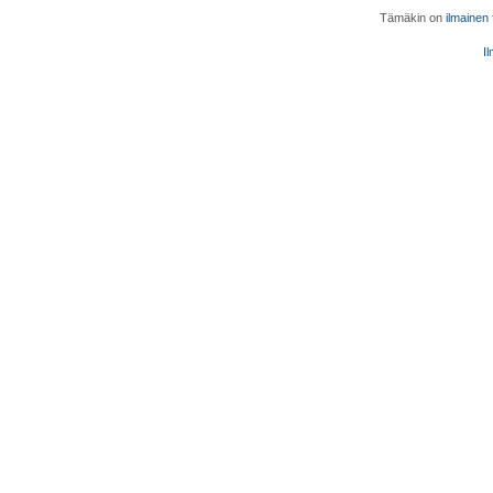
Tämäkin on
ilmainen
Il