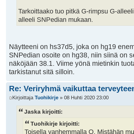
Tarkoittaako tuo pitkä G-rimpsu G-alleel
alleeli SNPedian mukaan.
Näytteeni on hs37d5, joka on hg19 ene
SNPedian osoite on hg38, niin siinä on se 
näköjään 38.1. Viime yönä mietinkin tuot
tarkistanut sitä silloin.
Re: Veriryhmä vaikuttaa terveytee
Kirjoittaja
Tuohikirje
» 08 Huhti 2020 23:00
Jaska kirjoitti:
Tuohikirje kirjoitti:
Toisella vanhemmalla O. Mistähän mu