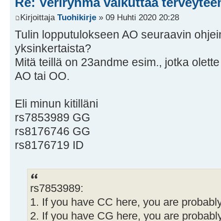
Re: Veriryhmä vaikuttaa terveytee
Kirjoittaja
Tuohikirje
» 09 Huhti 2020 20:28
Tulin lopputulokseen AO seuraavin ohjein
yksinkertaista?
Mitä teillä on 23andme esim., jotka olett
AO tai OO.
Eli minun kitilläni
rs7853989 GG
rs8176746 GG
rs8176719 ID
rs7853989:
1. If you have CC here, you are probabl
2. If you have CG here, you are probabl