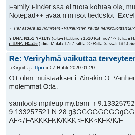
Family Finderissa ei tuota kohtaa ole, m
Notepad++ avaa niin isot tiedostot, Excel 
~
"Per aspera ad hominem - vaikeuksien kautta henkilökohtaisuuks
Y-DNA:
N1c1-YP1143
(Olavi Häkkinen 1620 Kuhmo? >> Juhani H
mtDNA:
H5a1e
(Elina Mäkilä 1757 Kittilä >> Riitta Sassali 1843 S
Re: Veriryhmä vaikuttaa terveytee
Kirjoittaja
Ilpo
» 07 Huhti 2020 01:20
O+ olen muistaakseni. Ainakin O. Vanhemp
molemmat O:ta.
samtools mpileup my.bam -r 9:1332575
9 133257521 N 28 g$GGGGGGGGgG
AF<7FAKKKFKK/KKK<FKK<KFK/K/F