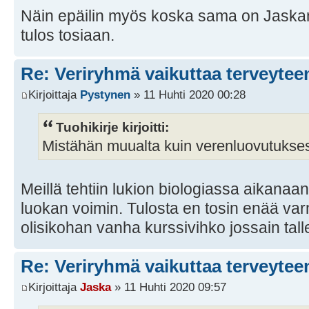
Näin epäilin myös koska sama on Jaskan v
tulos tosiaan.
Re: Veriryhmä vaikuttaa terveytee
Kirjoittaja
Pystynen
» 11 Huhti 2020 00:28
Tuohikirje kirjoitti:
Mistähän muualta kuin verenluovutukse
Meillä tehtiin lukion biologiassa aikana
luokan voimin. Tulosta en tosin enää v
olisikohan vanha kurssivihko jossain tall
Re: Veriryhmä vaikuttaa terveytee
Kirjoittaja
Jaska
» 11 Huhti 2020 09:57