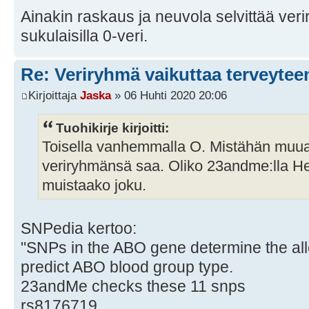
Ainakin raskaus ja neuvola selvittää verir
sukulaisilla 0-veri.
Re: Veriryhmä vaikuttaa terveytee
Kirjoittaja
Jaska
» 06 Huhti 2020 20:06
Tuohikirje kirjoitti:
Toisella vanhemmalla O. Mistähän muua
veriryhmänsä saa. Oliko 23andme:lla Hea
muistaako joku.
SNPedia kertoo:
"SNPs in the ABO gene determine the all
predict ABO blood group type.
23andMe checks these 11 snps
rs8176719