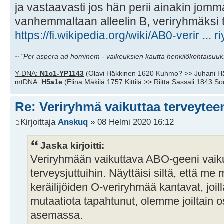
ja vastaavasti jos hän perii ainakin jom
vanhemmaltaan alleelin B, veriryhmäksi t
https://fi.wikipedia.org/wiki/AB0-verir ... 
~
"Per aspera ad hominem - vaikeuksien kautta henkilökohtaisuuks
Y-DNA:
N1c1-YP1143
(Olavi Häkkinen 1620 Kuhmo? >> Juhani H
mtDNA:
H5a1e
(Elina Mäkilä 1757 Kittilä >> Riitta Sassali 1843 S
Re: Veriryhmä vaikuttaa terveytee
Kirjoittaja
Anskuq
» 08 Helmi 2020 16:12
Jaska kirjoitti:
Veriryhmään vaikuttava ABO-geeni vaik
terveysjuttuihin. Näyttäisi siltä, että m
keräilijöiden O-veriryhmää kantavat, joi
mutaatiota tapahtunut, olemme joiltain 
asemassa.