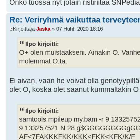
Onko tuossa nyt jotain ristiriitaa SNPedi
Re: Veriryhmä vaikuttaa terveytee
Kirjoittaja
Jaska
» 07 Huhti 2020 18:16
Ilpo kirjoitti:
O+ olen muistaakseni. Ainakin O. Vanhem
molemmat O:ta.
Ei aivan, vaan he voivat olla genotyypilt
olet O, koska olet saanut kummaltakin O-
Ilpo kirjoitti:
samtools mpileup my.bam -r 9:133257
9 133257521 N 28 g$GGGGGGGGg
AF<7FAKKKFKK/KKK<FKK<KFK/K/F