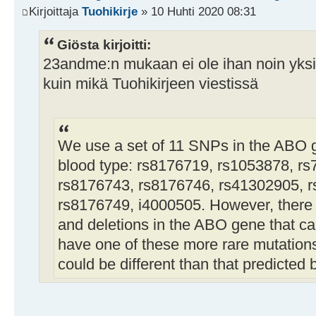
Kirjoittaja
Tuohikirje
» 10 Huhti 2020 08:31
Giösta kirjoitti:
23andme:n mukaan ei ole ihan noin yksi
kuin mikä Tuohikirjeen viestissä
We use a set of 11 SNPs in the ABO 
blood type: rs8176719, rs1053878, r
rs8176743, rs8176746, rs41302905, r
rs8176749, i4000505. However, there
and deletions in the ABO gene that can
have one of these more rare mutations
could be different than that predicted