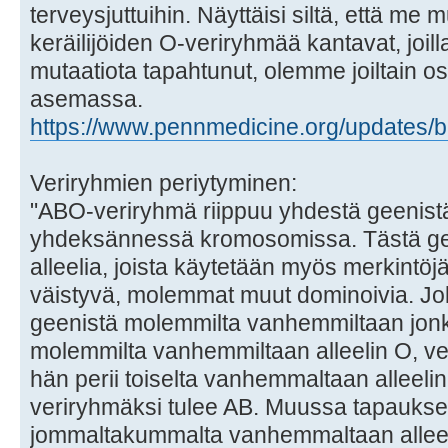
terveysjuttuihin. Näyttäisi siltä, että me
keräilijöiden O-veriryhmää kantavat, joil
mutaatiota tapahtunut, olemme joiltain 
asemassa.
https://www.pennmedicine.org/updates/bl 
Veriryhmien periytyminen:
"ABO-veriryhmä riippuu yhdestä geenistä,
yhdeksännessä kromosomissa. Tästä gee
alleelia, joista käytetään myös merkintöj
väistyvä, molemmat muut dominoivia. Joka
geenistä molemmilta vanhemmiltaan jonkin
molemmilta vanhemmiltaan alleelin O, ve
hän perii toiselta vanhemmaltaan alleelin A
veriryhmäksi tulee AB. Muussa tapaukses
jommaltakummalta vanhemmaltaan alleeli