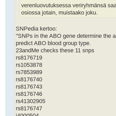
verenluovutuksessa veriryhmänsä saa
osiossa jotain, muistaako joku.
SNPedia kertoo:
"SNPs in the ABO gene determine the al
predict ABO blood group type.
23andMe checks these 11 snps
rs8176719
rs1053878
rs7853989
rs8176740
rs8176743
rs8176746
rs41302905
rs8176747
i4000504