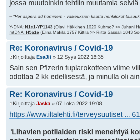
jossa muutoinkin tehtiin muutamia selviä y
~
"Per aspera ad hominem - vaikeuksien kautta henkilökohtaisuuks
Y-DNA:
N1c1-YP1143
(Olavi Häkkinen 1620 Kuhmo? >> Juhani H
mtDNA:
H5a1e
(Elina Mäkilä 1757 Kittilä >> Riitta Sassali 1843 S
Re: Koronavirus / Covid-19
Kirjoittaja
EsaJii
» 12 Syys 2022 16:35
Sain sen Pfizerin tuplarokotteen viime vi
odottaa 2 kk edellisestä, ja minulla oli ai
Re: Koronavirus / Covid-19
Kirjoittaja
Jaska
» 07 Loka 2022 19:08
https://www.iltalehti.fi/terveysuutiset ...
"
Lihavien potilaiden riski menehtyä k