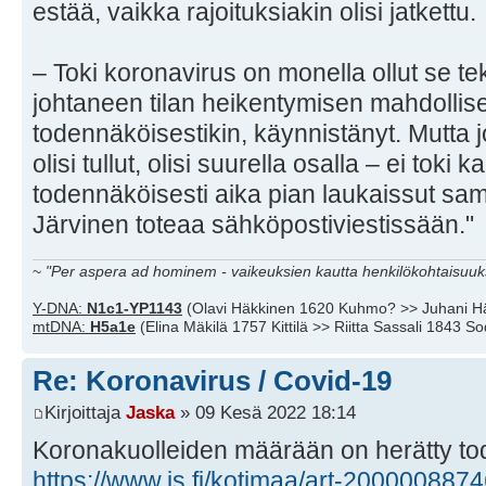
estää, vaikka rajoituksiakin olisi jatkettu.
– Toki koronavirus on monella ollut se t
johtaneen tilan heikentymisen mahdollisest
todennäköisestikin, käynnistänyt. Mutta j
olisi tullut, olisi suurella osalla – ei toki 
todennäköisesti aika pian laukaissut sa
Järvinen toteaa sähköpostiviestissään."
~
"Per aspera ad hominem - vaikeuksien kautta henkilökohtaisuuks
Y-DNA:
N1c1-YP1143
(Olavi Häkkinen 1620 Kuhmo? >> Juhani H
mtDNA:
H5a1e
(Elina Mäkilä 1757 Kittilä >> Riitta Sassali 1843 S
Re: Koronavirus / Covid-19
Kirjoittaja
Jaska
» 09 Kesä 2022 18:14
Koronakuolleiden määrään on herätty tode
https://www.is.fi/kotimaa/art-200000887