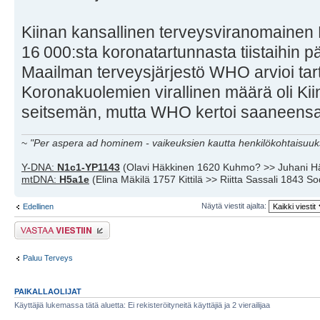
Kiinan kansallinen terveysviranomainen 
16 000:sta koronatartunnasta tiistaihin pä
Maailman terveysjärjestö WHO arvioi tart
Koronakuolemien virallinen määrä oli Ki
seitsemän, mutta WHO kertoi saaneensa 
~
"Per aspera ad hominem - vaikeuksien kautta henkilökohtaisuuks
Y-DNA:
N1c1-YP1143
(Olavi Häkkinen 1620 Kuhmo? >> Juhani H
mtDNA:
H5a1e
(Elina Mäkilä 1757 Kittilä >> Riitta Sassali 1843 S
Näytä viestit ajalta:
Edellinen
Lähetä vastaus
Paluu Terveys
PAIKALLAOLIJAT
Käyttäjiä lukemassa tätä aluetta: Ei rekisteröityneitä käyttäjiä ja 2 vierailijaa