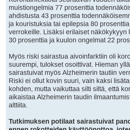
muistiongelmia 77 prosenttia todennäkö
ahdistusta 43 prosenttia todennäköisemm
ja kouristuksia tai epilepsia 80 prosent
verrokeille. Lisäksi erilaiset näkökykyyn li
30 prosenttia ja kuulon ongelmat 22 pros
Myös riski sairastua aivoinfarktiin oli kor
suurempi, tulokset osoittivat. Hieman yll
sairastuivat myös Alzheimerin tautiin v
Riski ei ollut kovin suuri, vain kaksi lisä
kohden, mutta vaikuttaa silti siltä, että k
aikaistaa Alzheimerin taudin ilmaantumista 
alttiita.
Tutkimuksen potilaat sairastuivat pa
ennen rokotteiden käyttöönottoa, jote