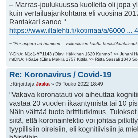
– Marras-joulukuussa kuolleita oli jopa 
kuin vertailuajankohtana eli vuosina 20
Rantakari sanoo."
https://www.iltalehti.fi/kotimaa/a/6000 ..
~
"Per aspera ad hominem - vaikeuksien kautta henkilökohtaisuuks
Y-DNA:
N1c1-YP1143
(Olavi Häkkinen 1620 Kuhmo? >> Juhani H
mtDNA:
H5a1e
(Elina Mäkilä 1757 Kittilä >> Riitta Sassali 1843 S
Re: Koronavirus / Covid-19
Kirjoittaja
Jaska
» 05 Touko 2022 18:49
"Vakava koronatauti voi aiheuttaa kogniti
vastaa 20 vuoden ikääntymistä tai 10 pi
Näin väittää tuote brittitutkimus. Tuloks
siitä, että koronainfektio voi johtaa pitkit
tyypillisiin oireisiin, eli kognitiivisiin ja mi
häiriöihin.