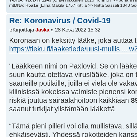
Y-DNA:
N1c1-YP1143
(Olavi Häkkinen 1620 Kuhmo? >> Juhani H
mtDNA:
H5a1e
(Elina Mäkilä 1757 Kittilä >> Riitta Sassali 1843 S
Re: Koronavirus / Covid-19
Kirjoittaja
Jaska
» 28 Kesä 2022 15:32
Koronaan on keksitty lääke, joka auttaa 
https://tieku.fi/laaketiede/uusi-mullis 
"Lääkkeen nimi on Paxlovid. Se on lääkey
suun kautta otettava viruslääke, joka on 
saaneille potilaille, joilla ei vielä ole va
kliinisissä kokeissa valmiste pienensi ko
riskiä joutua sairaalahoitoon kaikkiaan
8
saanut tutkijat ylistämään lääkettä.
“Tämä pieni pilleri voi olla mullistava, sil
ehkäisevästi. Yhdessä rokotteiden kanss