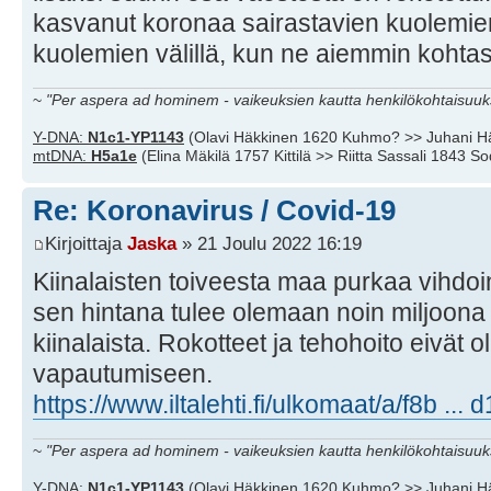
kasvanut koronaa sairastavien kuolemie
kuolemien välillä, kun ne aiemmin kohta
~
"Per aspera ad hominem - vaikeuksien kautta henkilökohtaisuuks
Y-DNA:
N1c1-YP1143
(Olavi Häkkinen 1620 Kuhmo? >> Juhani H
mtDNA:
H5a1e
(Elina Mäkilä 1757 Kittilä >> Riitta Sassali 1843 S
Re: Koronavirus / Covid-19
Kirjoittaja
Jaska
» 21 Joulu 2022 16:19
Kiinalaisten toiveesta maa purkaa vihdo
sen hintana tulee olemaan noin miljoon
kiinalaista. Rokotteet ja tehohoito eivät 
vapautumiseen.
https://www.iltalehti.fi/ulkomaat/a/f8b ..
~
"Per aspera ad hominem - vaikeuksien kautta henkilökohtaisuuks
Y-DNA:
N1c1-YP1143
(Olavi Häkkinen 1620 Kuhmo? >> Juhani H