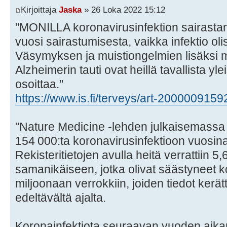
Kirjoittaja
Jaska
» 26 Loka 2022 15:12
"MONILLA koronavirusinfektion sairastane
vuosi sairastumisesta, vaikka infektio olis
Väsymyksen ja muistiongelmien lisäksi my
Alzheimerin tauti ovat heillä tavallista yl
osoittaa."
https://www.is.fi/terveys/art-2000009159
"Nature Medicine -lehden julkaisemassa 
154 000:ta koronavirusinfektioon vuosin
Rekisteritietojen avulla heitä verrattiin 5
samanikäiseen, jotka olivat säästyneet ko
miljoonaan verrokkiin, joiden tiedot ker
edeltävältä ajalta.
Koronainfektiota seuraavan vuoden aikana 