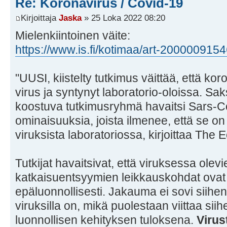
Re: Koronavirus / Covid-19
Kirjoittaja
Jaska
» 25 Loka 2022 08:20
Mielenkiintoinen väite:
https://www.is.fi/kotimaa/art-200000915
"UUSI, kiistelty tutkimus väittää, että ko
virus ja syntynyt laboratorio-oloissa. Sak
koostuva tutkimusryhmä havaitsi Sars-Cov
ominaisuuksia, joista ilmenee, että se on
viruksista laboratoriossa, kirjoittaa The E
Tutkijat havaitsivat, että viruksessa olevien
katkaisuentsyymien leikkauskohdat ovat
epäluonnollisesti. Jakauma ei sovi siihen,
viruksilla on, mikä puolestaan viittaa siih
luonnollisen kehityksen tuloksena.
Virus