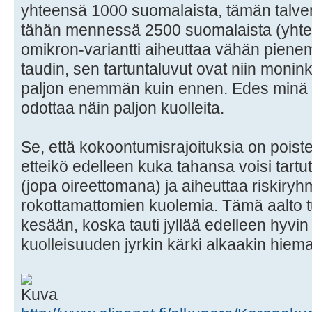
yhteensä 1000 suomalaista, tämän talven
tähän mennessä 2500 suomalaista (yhtee
omikron-variantti aiheuttaa vähän piene
taudin, sen tartuntaluvut ovat niin moninke
paljon enemmän kuin ennen. Edes minä 
odottaa näin paljon kuolleita.
Se, että kokoontumisrajoituksia on poistet
etteikö edelleen kuka tahansa voisi tart
(jopa oireettomana) ja aiheuttaa riskiryh
rokottamattomien kuolemia. Tämä aalto t
kesään, koska tauti jyllää edelleen hyvin 
kuolleisuuden jyrkin kärki alkaakin hiema