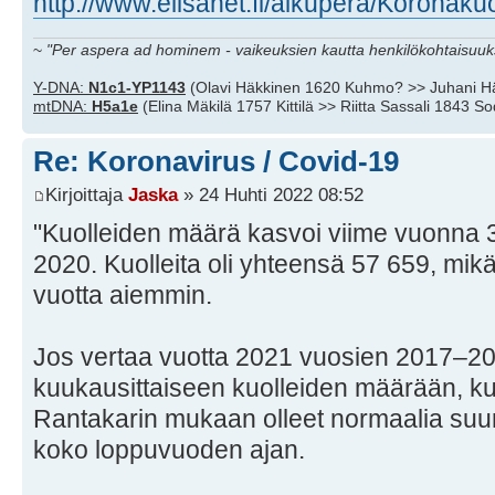
http://www.elisanet.fi/alkupera/Koronaku
~
"Per aspera ad hominem - vaikeuksien kautta henkilökohtaisuuks
Y-DNA:
N1c1-YP1143
(Olavi Häkkinen 1620 Kuhmo? >> Juhani H
mtDNA:
H5a1e
(Elina Mäkilä 1757 Kittilä >> Riitta Sassali 1843 S
Re: Koronavirus / Covid-19
Kirjoittaja
Jaska
» 24 Huhti 2022 08:52
"Kuolleiden määrä kasvoi viime vuonna 3
2020. Kuolleita oli yhteensä 57 659, mi
vuotta aiemmin.
Jos vertaa vuotta 2021 vuosien 2017–2
kuukausittaiseen kuolleiden määrään, ku
Rantakarin mukaan olleet normaalia suu
koko loppuvuoden ajan.