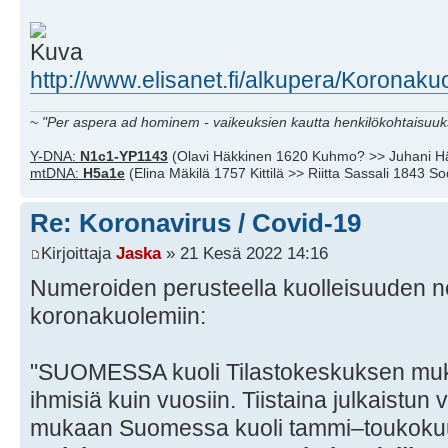
http://www.elisanet.fi/alkupera/Koronaku
~
"Per aspera ad hominem - vaikeuksien kautta henkilökohtaisuuks
Y-DNA:
N1c1-YP1143
(Olavi Häkkinen 1620 Kuhmo? >> Juhani H
mtDNA:
H5a1e
(Elina Mäkilä 1757 Kittilä >> Riitta Sassali 1843 S
Re: Koronavirus / Covid-19
Kirjoittaja
Jaska
» 21 Kesä 2022 14:16
Numeroiden perusteella kuolleisuuden n
koronakuolemiin:
"SUOMESSA kuoli Tilastokeskuksen m
ihmisiä kuin vuosiin. Tiistaina julkaistun
mukaan Suomessa kuoli tammi–toukokuu