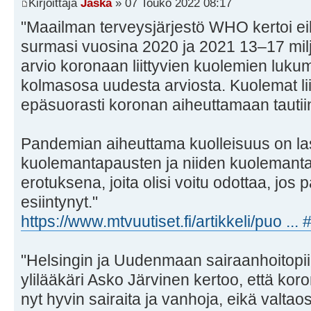
Kirjoittaja
Jaska
» 07 Touko 2022 08:17
"Maailman terveysjärjestö WHO kertoi e
surmasi vuosina 2020 ja 2021 13–17 mil
arvio koronaan liittyvien kuolemien lukum
kolmasosa uudesta arviosta. Kuolemat lii
epäsuorasti koronan aiheuttamaan tautii
Pandemian aiheuttama kuolleisuus on la
kuolemantapausten ja niiden kuolemant
erotuksena, joita olisi voitu odottaa, jos 
esiintynyt."
https://www.mtvuutiset.fi/artikkeli/puo ...
"Helsingin ja Uudenmaan sairaanhoitopiir
ylilääkäri Asko Järvinen kertoo, että koro
nyt hyvin sairaita ja vanhoja, eikä valtao