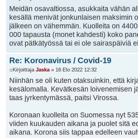
Meidän osavaltiossa, asukkaita vähän all
kesällä menivät jonkunlaisen maksimin ohi
jälkeen on vähemmän. Kuolleita on 4400 j
000 tapausta (monet kahdesti) koko pan
ovat pätkätyössä tai ei ole sairaspäiviä e
Re: Koronavirus / Covid-19
Kirjoittaja
Jaska
» 16 Elo 2022 12:32
Niinhän se oli kuten otaksuinkin, että kirja
kesälomalla. Kevätkesän loivenemisen j
taas jyrkentymässä, paitsi Virossa.
Koronaan kuolleita on Suomessa nyt 5350,
viiden kuukauden aikana ja puolet sitä 
aikana. Korona siis tappaa edelleen vauh