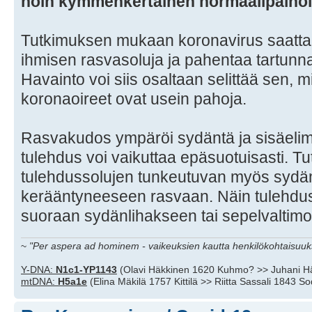
noin kymmenkertainen normaalipainois
Tutkimuksen mukaan koronavirus saattaa
ihmisen rasvasoluja ja pahentaa tartunn
Havainto voi siis osaltaan selittää sen, mi
koronaoireet ovat usein pahoja.
Rasvakudos ympäröi sydäntä ja sisäelim
tulehdus voi vaikuttaa epäsuotuisasti. 
tulehdussolujen tunkeutuvan myös sydä
kerääntyneeseen rasvaan. Näin tulehdus
suoraan sydänlihakseen tai sepelvaltimoi
~
"Per aspera ad hominem - vaikeuksien kautta henkilökohtaisuuks
Y-DNA:
N1c1-YP1143
(Olavi Häkkinen 1620 Kuhmo? >> Juhani H
mtDNA:
H5a1e
(Elina Mäkilä 1757 Kittilä >> Riitta Sassali 1843 S