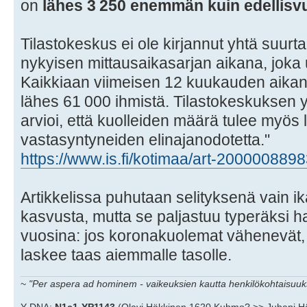
on
lähes 3 250 enemmän kuin edellisv
Tilastokeskus ei ole kirjannut yhtä suur
nykyisen mittausaikasarjan aikana, joka 
Kaikkiaan viimeisen 12 kuukauden aika
lähes 61 000 ihmistä. Tilastokeskuksen 
arvioi, että kuolleiden määrä tulee my
vastasyntyneiden elinajanodotetta."
https://www.is.fi/kotimaa/art-200000889
Artikkelissa puhutaan selityksenä vain 
kasvusta, mutta se paljastuu typeräksi ha
vuosina: jos koronakuolemat vähenevät,
laskee taas aiemmalle tasolle.
~
"Per aspera ad hominem - vaikeuksien kautta henkilökohtaisuuks