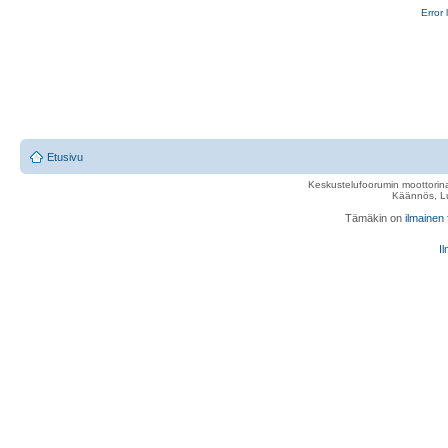
Error 
Etusivu
Keskustelufoorumin moottorina
Käännös, Lu
Tämäkin on
ilmainen
Il