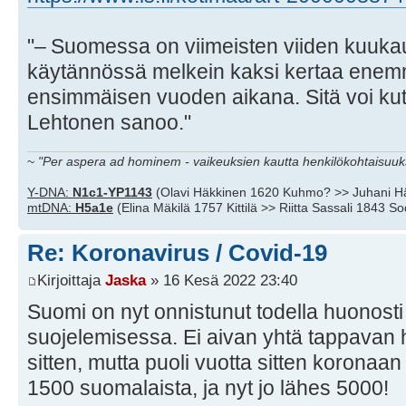
"– Suomessa on viimeisten viiden kuukau
käytännössä melkein kaksi kertaa enem
ensimmäisen vuoden aikana. Sitä voi ku
Lehtonen sanoo."
~
"Per aspera ad hominem - vaikeuksien kautta henkilökohtaisuuks
Y-DNA:
N1c1-YP1143
(Olavi Häkkinen 1620 Kuhmo? >> Juhani H
mtDNA:
H5a1e
(Elina Mäkilä 1757 Kittilä >> Riitta Sassali 1843 S
Re: Koronavirus / Covid-19
Kirjoittaja
Jaska
» 16 Kesä 2022 23:40
Suomi on nyt onnistunut todella huonost
suojelemisessa. Ei aivan yhtä tappavan 
sitten, mutta puoli vuotta sitten koronaan
1500 suomalaista, ja nyt jo lähes 5000!