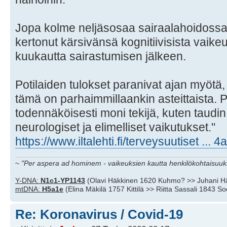
Jopa kolme neljäsosaa sairaalahoidossa 
kertonut kärsivänsä kognitiivisista vaik
kuukautta sairastumisen jälkeen.
Potilaiden tulokset paranivat ajan myötä
tämä on parhaimmillaankin asteittaista. 
todennäköisesti moni tekijä, kuten taudi
neurologiset ja elimelliset vaikutukset."
https://www.iltalehti.fi/terveysuutiset ...
~
"Per aspera ad hominem - vaikeuksien kautta henkilökohtaisuuks
Y-DNA:
N1c1-YP1143
(Olavi Häkkinen 1620 Kuhmo? >> Juhani H
mtDNA:
H5a1e
(Elina Mäkilä 1757 Kittilä >> Riitta Sassali 1843 S
Re: Koronavirus / Covid-19