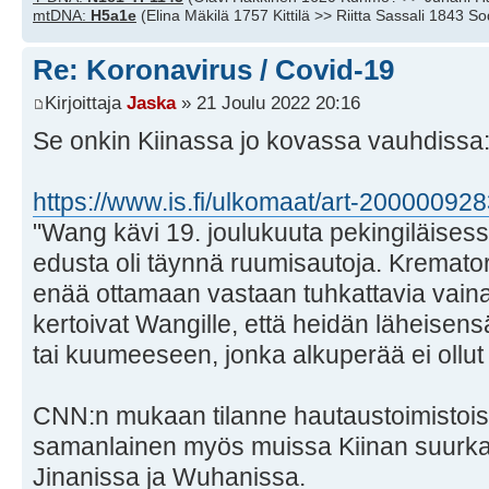
mtDNA:
H5a1e
(Elina Mäkilä 1757 Kittilä >> Riitta Sassali 1843 S
Re: Koronavirus / Covid-19
Kirjoittaja
Jaska
» 21 Joulu 2022 20:16
Se onkin Kiinassa jo kovassa vauhdissa
https://www.is.fi/ulkomaat/art-20000092
"Wang kävi 19. joulukuuta pekingiläises
edusta oli täynnä ruumisautoja. Kremator
enää ottamaan vastaan tuhkattavia vainaj
kertoivat Wangille, että heidän läheisens
tai kuumeeseen, jonka alkuperää ei ollut e
CNN:n mukaan tilanne hautaustoimistois
samanlainen myös muissa Kiinan suur
Jinanissa ja Wuhanissa.