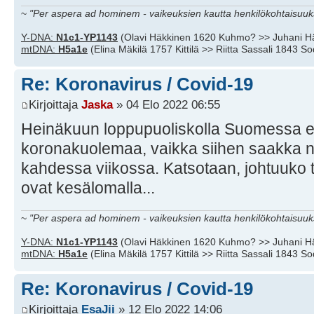
~
"Per aspera ad hominem - vaikeuksien kautta henkilökohtaisuuks
Y-DNA:
N1c1-YP1143
(Olavi Häkkinen 1620 Kuhmo? >> Juhani H
mtDNA:
H5a1e
(Elina Mäkilä 1757 Kittilä >> Riitta Sassali 1843 S
Re: Koronavirus / Covid-19
Kirjoittaja
Jaska
» 04 Elo 2022 06:55
Heinäkuun loppupuoliskolla Suomessa ei 
koronakuolemaa, vaikka siihen saakka niit
kahdessa viikossa. Katsotaan, johtuuko tuo
ovat kesälomalla...
~
"Per aspera ad hominem - vaikeuksien kautta henkilökohtaisuuks
Y-DNA:
N1c1-YP1143
(Olavi Häkkinen 1620 Kuhmo? >> Juhani H
mtDNA:
H5a1e
(Elina Mäkilä 1757 Kittilä >> Riitta Sassali 1843 S
Re: Koronavirus / Covid-19
Kirjoittaja
EsaJii
» 12 Elo 2022 14:06