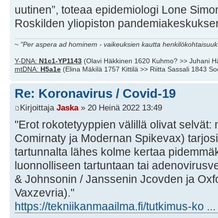
uutinen”, toteaa epidemiologi Lone Simo
Roskilden yliopiston pandemiakeskuksen 
~
"Per aspera ad hominem - vaikeuksien kautta henkilökohtaisuuks
Y-DNA:
N1c1-YP1143
(Olavi Häkkinen 1620 Kuhmo? >> Juhani H
mtDNA:
H5a1e
(Elina Mäkilä 1757 Kittilä >> Riitta Sassali 1843 S
Re: Koronavirus / Covid-19
Kirjoittaja
Jaska
» 20 Heinä 2022 13:49
"Erot rokotetyyppien välillä olivat selvät
Comirnaty ja Modernan Spikevax) tarjosi
tartunnalta lähes kolme kertaa pidemmäk
luonnolliseen tartuntaan tai adenovirusve
& Johnsonin / Janssenin Jcovden ja Ox
Vaxzevria)."
https://tekniikanmaailma.fi/tutkimus-ko .