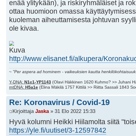
enää ylitykään), ja riskiryhmäläiset ja r
ottaa huomioon omassa käyttäytymisess
kuoleman aiheuttamisesta johtuvan syyll
ole kivaa.
http://www.elisanet.fi/alkupera/Koronaku
~
"Per aspera ad hominem - vaikeuksien kautta henkilökohtaisuuks
Y-DNA:
N1c1-YP1143
(Olavi Häkkinen 1620 Kuhmo? >> Juhani H
mtDNA:
H5a1e
(Elina Mäkilä 1757 Kittilä >> Riitta Sassali 1843 S
Re: Koronavirus / Covid-19
Kirjoittaja
Jaska
» 31 Elo 2022 15:33
Hyvä kolumni Heikki Hiilamolta siitä "tois
https://yle.fi/uutiset/3-12597842