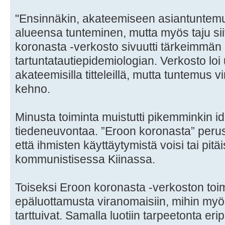
"Ensinnäkin, akateemiseen asiantunte
alueensa tunteminen, mutta myös taju sii
koronasta -verkosto sivuutti tärkeimmän
tartuntatautiepidemiologian. Verkosto loi 
akateemisilla titteleillä, mutta tuntemus v
kehno.
Minusta toiminta muistutti pikemminkin i
tiedeneuvontaa. ”Eroon koronasta” perus
että ihmisten käyttäytymistä voisi tai pitä
kommunistisessa Kiinassa.
Toiseksi Eroon koronasta -verkoston toim
epäluottamusta viranomaisiin, mihin myös
tarttuivat. Samalla luotiin tarpeetonta er