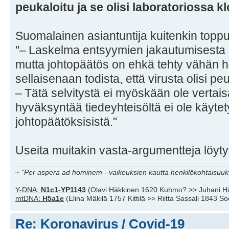
peukaloitu ja se olisi laboratoriossa k
Suomalainen asiantuntija kuitenkin toppuu
"– Laskelma entsyymien jakautumisesta o
mutta johtopäätös on ehkä tehty vähän h
sellaisenaan todista, että virusta olisi peu
– Tätä selvitystä ei myöskään ole vertaisa
hyväksyntää tiedeyhteisöltä ei ole käytet
johtopäätöksisistä."
Useita muitakin vasta-argumentteja löytyy
~
"Per aspera ad hominem - vaikeuksien kautta henkilökohtaisuuks
Y-DNA:
N1c1-YP1143
(Olavi Häkkinen 1620 Kuhmo? >> Juhani H
mtDNA:
H5a1e
(Elina Mäkilä 1757 Kittilä >> Riitta Sassali 1843 S
Re: Koronavirus / Covid-19