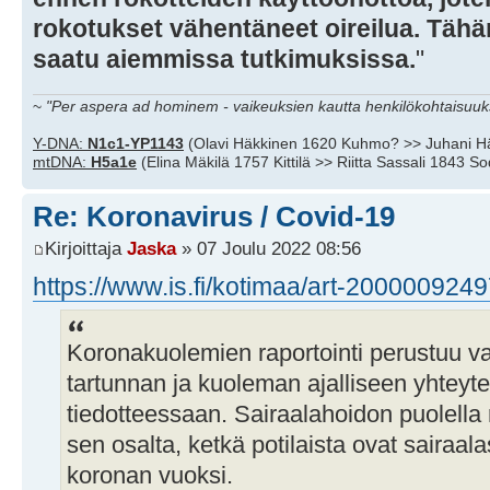
rokotukset vähentäneet oireilua. Tähän
saatu aiemmissa tutkimuksissa.
"
~
"Per aspera ad hominem - vaikeuksien kautta henkilökohtaisuuks
Y-DNA:
N1c1-YP1143
(Olavi Häkkinen 1620 Kuhmo? >> Juhani H
mtDNA:
H5a1e
(Elina Mäkilä 1757 Kittilä >> Riitta Sassali 1843 S
Re: Koronavirus / Covid-19
Kirjoittaja
Jaska
» 07 Joulu 2022 08:56
https://www.is.fi/kotimaa/art-200000924
Koronakuolemien raportointi perustuu v
tartunnan ja kuoleman ajalliseen yhteyt
tiedotteessaan. Sairaalahoidon puolella
sen osalta, ketkä potilaista ovat sairaa
koronan vuoksi.