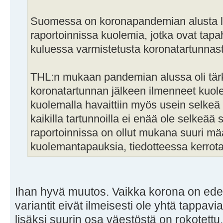
Suomessa on koronapandemian alusta lä
raportoinnissa kuolemia, jotka ovat tap
kuluessa varmistetusta koronatartunnas
THL:n mukaan pandemian alussa oli tärk
koronatartunnan jälkeen ilmenneet kuol
kuolemalla havaittiin myös usein selkeä 
kaikilla tartunnoilla ei enää ole selkeää 
raportoinnissa on ollut mukana suuri mä
kuolemantapauksia, tiedotteessa kerrot
Ihan hyvä muutos. Vaikka korona on edel
variantit eivät ilmeisesti ole yhtä tappav
lisäksi suurin osa väestöstä on rokotettu