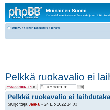
Muinainen Suomi
Keskustelua muinaisesta Suomesta ja sen tutkimisest
Etusivu
‹
Yleinen keskustelu
‹
Terveys
Pelkkä ruokavalio ei la
Lähetä vastaus
Pelkkä ruokavalio ei laihdutak
Kirjoittaja
Jaska
» 24 Elo 2022 14:03