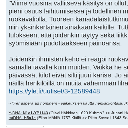
"Viime vuosina vallitseva käsitys on ollut,
pieni osuus laihtumisessa ja todellinen
ruokavaliolla. Tuoreen kanadalaistutkim
niin yksinkertainen ainakaan kaikille. Tutk
tulokseen, että joidenkin täytyy sekä liikk
syömisiään pudottaakseen painoansa.
Joidenkin ihmisten keho ei reagoi ruoka
samalla tavalla kuin muiden. Vaikka he sö
päivässä, kilot eivät silti juuri karise. Jo
näillä henkilöillä on muita vähemmän liha
https://yle.fi/uutiset/3-12589448
~
"Per aspera ad hominem - vaikeuksien kautta henkilökohtaisuuks
Y-DNA:
N1c1-YP1143
(Olavi Häkkinen 1620 Kuhmo? >> Juhani H
mtDNA:
H5a1e
(Elina Mäkilä 1757 Kittilä >> Riitta Sassali 1843 S
Lähetä vastaus