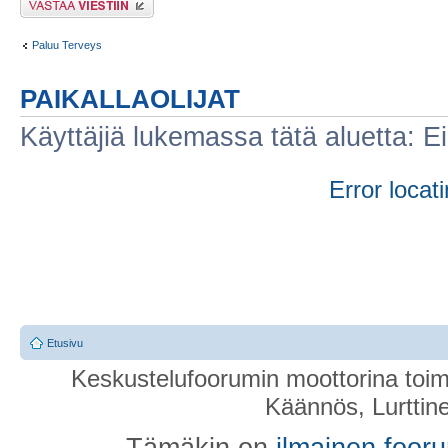
Paluu Terveys
PAIKALLAOLIJAT
Käyttäjiä lukemassa tätä aluetta: Ei r
Error locati
Etusivu
Keskustelufoorumin moottorina toim
Käännös, Lurttin
Tämäkin on
ilmainen foor