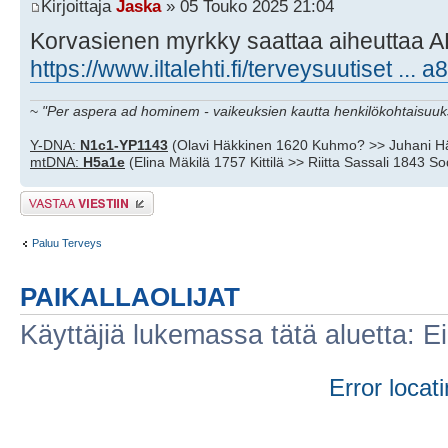
Kirjoittaja
Jaska
» 05 Touko 2025 21:04
Korvasienen myrkky saattaa aiheuttaa AL
https://www.iltalehti.fi/terveysuutiset ...
~
"Per aspera ad hominem - vaikeuksien kautta henkilökohtaisuuks
Y-DNA:
N1c1-YP1143
(Olavi Häkkinen 1620 Kuhmo? >> Juhani H
mtDNA:
H5a1e
(Elina Mäkilä 1757 Kittilä >> Riitta Sassali 1843 S
Lähetä vastaus
Paluu Terveys
PAIKALLAOLIJAT
Käyttäjiä lukemassa tätä aluetta: Ei r
Error locati