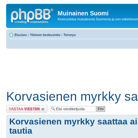
Muinainen Suomi
Keskustelua muinaisesta Suomesta ja sen tutkimisest
Etusivu
‹
Yleinen keskustelu
‹
Terveys
Korvasienen myrkky saa
Lähetä vastaus
Korvasienen myrkky saattaa ai
tautia