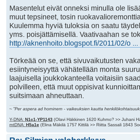
Masentelut eivät onneksi minulla ole lis
muut tepsineet, tosin ruokavalioremonttia 
Kuulemma hyviä tuloksia on saatu täydelli
yms. poisjättämisellä. Vaativaahan se toki 
http://aknenhoito.blogspot.fi/2011/02/o ...
Törkeää on se, että sivuvaikutusten vaka
esiintyneisyyttä vähätellään monta suu
laajuisella joukkokanteella voitaisiin saad
polvilleen, että muut oppisivat kunnioitta
suitsimaan ahneuttaan.
~
"Per aspera ad hominem - vaikeuksien kautta henkilökohtaisuuks
Y-DNA:
N1c1-YP1143
(Olavi Häkkinen 1620 Kuhmo? >> Juhani H
mtDNA:
H5a1e
(Elina Mäkilä 1757 Kittilä >> Riitta Sassali 1843 S