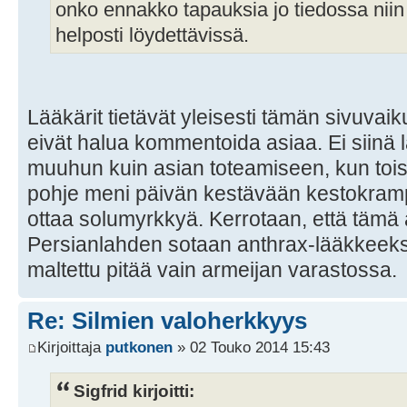
onko ennakko tapauksia jo tiedossa niin 
helposti löydettävissä.
Lääkärit tietävät yleisesti tämän sivuvaik
eivät halua kommentoida asiaa. Ei siinä l
muuhun kuin asian toteamiseen, kun toise
pohje meni päivän kestävään kestokramp
ottaa solumyrkkyä. Kerrotaan, että tämä ai
Persianlahden sotaan anthrax-lääkkeeksi,
maltettu pitää vain armeijan varastossa.
Re: Silmien valoherkkyys
Kirjoittaja
putkonen
» 02 Touko 2014 15:43
Sigfrid kirjoitti: