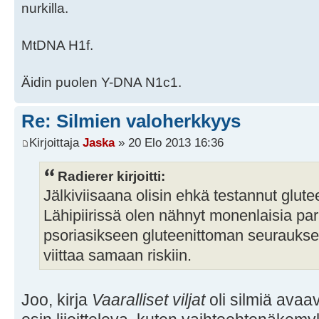
nurkilla.
MtDNA H1f.
Äidin puolen Y-DNA N1c1.
Re: Silmien valoherkkyys
Kirjoittaja
Jaska
» 20 Elo 2013 16:36
Radierer kirjoitti:
Jälkiviisaana olisin ehkä testannut glute
Lähipiirissä olen nähnyt monenlaisia pa
psoriasikseen gluteenittoman seuraukse
viittaa samaan riskiin.
Joo, kirja
Vaaralliset viljat
oli silmiä avaa