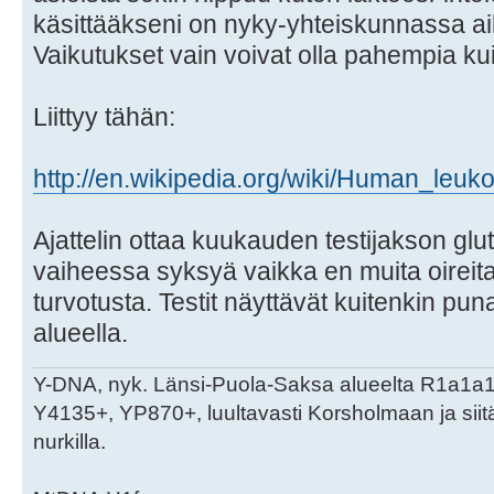
käsittääkseni on nyky-yhteiskunnassa ai
Vaikutukset vain voivat olla pahempia ku
Liittyy tähän:
http://en.wikipedia.org/wiki/Human_leuk
Ajattelin ottaa kuukauden testijakson glu
vaiheessa syksyä vaikka en muita oireita 
turvotusta. Testit näyttävät kuitenkin puna
alueella.
Y-DNA, nyk. Länsi-Puola-Saksa alueelta R1a1a
Y4135+, YP870+, luultavasti Korsholmaan ja sii
nurkilla.