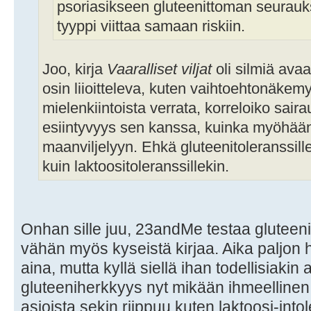
psoriasikseen gluteenittoman seurau
tyyppi viittaa samaan riskiin.
Joo, kirja
Vaaralliset viljat
oli silmiä avaa
osin liioitteleva, kuten vaihtoehtonäkemy
mielenkiintoista verrata, korreloiko sair
esiintyvyys sen kanssa, kuinka myöhään
maanviljelyyn. Ehkä gluteenitoleranssil
kuin laktoositoleranssillekin.
Onhan sille juu, 23andMe testaa gluteeni
vähän myös kyseistä kirjaa. Aika paljon 
aina, mutta kyllä siellä ihan todellisiakin
gluteeniherkkyys nyt mikään ihmeellinen a
asioista sekin riippuu kuten laktoosi-into