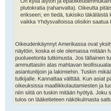
On kyllä älytön ja epäoikeudenmukaine
plutokratia (rahanvalta). Oikeutta pit
erikseen; en tiedä, tukisiko täkäläist
vaikka Yhdysvalloissa olisikin saatua
Oikeudenkäynnyt Amerikassa ovat yksity
näytöin, koska ei ole olemassa mitään hal
puolueetonta tutkimusta. Jos tällainen tut
ammuttaisiin alas mahtavan teollisuualan
asiantuntijoin ja lakimiehin. Tuskin mik
tutkijalle. Kannattaa välttää. Kun asiat p
oikeuksissa maallikkolautamiesten ja tu
niin siitä on tuskin mitään hyötyä. Joku 
tulos on lääketieteen näkökulmasta sat