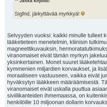
Jaska kirjoitti:
Sigfrid, järkyttävää myrkkyä!
Selvyyden vuoksi: kaikki minulle tulleet
lääketieteen menetelmin, kliinisin tutkimu
magneettikuvauksin, hermoratatutkimuksi
viranomaiset eivät tämän myrkyn jakeluu
yksinkertainen. Monet suuret lääketehta
kymmenien miljardien korvaukset, ja lisäks
moraaliseen vastuuseen, vaikka eivät jur
hyväksytyn lääkkeen määräämisestä. 
viranomaiset eivät uskalla puuttua asiaa
siviilikanteiden ihmemaassa, on kuitenkin
henkilöille 10 miljoonan dollarin korvauk