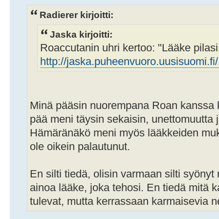
Radierer kirjoitti:
Jaska kirjoitti:
Roaccutanin uhri kertoo: "Lääke pilasi
http://jaska.puheenvuoro.uusisuomi.fi/1
Minä pääsin nuorempana Roan kanssa kevy
pää meni täysin sekaisin, unettomuutta ja
Hämäränäkö meni myös lääkkeiden muka
ole oikein palautunut.
En silti tiedä, olisin varmaan silti syönyt
ainoa lääke, joka tehosi. En tiedä mitä 
tulevat, mutta kerrassaan karmaisevia ne