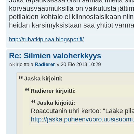
Joka tapauksessa olen samaa mieltä siitä
korvausvaatimuksilla on vaikutusta jättim
potilaiden kohtalo ei kiinnostaisikaan ni
heidän kärsimyksistään saa yhtiöt varma
http://tuhatkipinaa.blogspot.fi/
Re: Silmien valoherkkyys
Kirjoittaja
Radierer
» 20 Elo 2013 10:29
Jaska kirjoitti:
Radierer kirjoitti:
Jaska kirjoitti:
Roaccutanin uhri kertoo: "Lääke pila
http://jaska.puheenvuoro.uusisuomi.fi