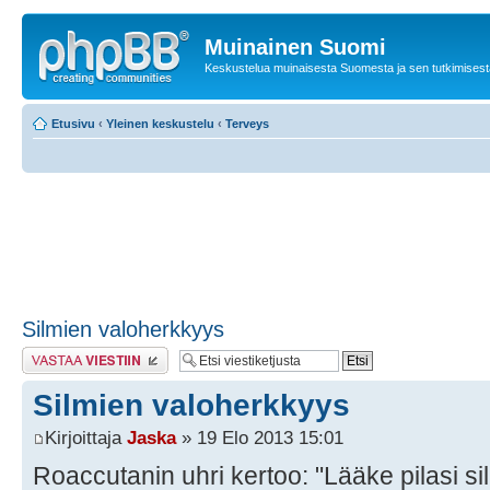
Muinainen Suomi
Keskustelua muinaisesta Suomesta ja sen tutkimisest
Etusivu
‹
Yleinen keskustelu
‹
Terveys
Silmien valoherkkyys
Lähetä vastaus
Silmien valoherkkyys
Kirjoittaja
Jaska
» 19 Elo 2013 15:01
Roaccutanin uhri kertoo: "Lääke pilasi si