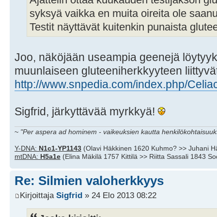
syksyä vaikka en muita oireita ole saanut
Testit näyttävät kuitenkin punaista glutee
Joo, näköjään useampia geenejä löytyyki
muunlaiseen gluteeniherkkyyteen liittyvä
http://www.snpedia.com/index.php/Celia
Sigfrid, järkyttävää myrkkyä!
~
"Per aspera ad hominem - vaikeuksien kautta henkilökohtaisuuks
Y-DNA:
N1c1-YP1143
(Olavi Häkkinen 1620 Kuhmo? >> Juhani H
mtDNA:
H5a1e
(Elina Mäkilä 1757 Kittilä >> Riitta Sassali 1843 S
Re: Silmien valoherkkyys
Kirjoittaja
Sigfrid
» 24 Elo 2013 08:22