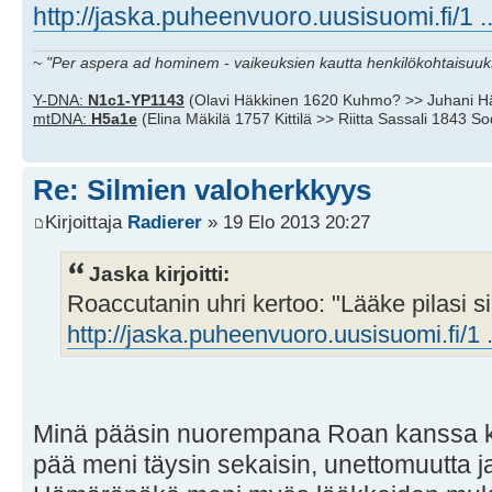
http://jaska.puheenvuoro.uusisuomi.fi/1 ..
~
"Per aspera ad hominem - vaikeuksien kautta henkilökohtaisuuks
Y-DNA:
N1c1-YP1143
(Olavi Häkkinen 1620 Kuhmo? >> Juhani H
mtDNA:
H5a1e
(Elina Mäkilä 1757 Kittilä >> Riitta Sassali 1843 S
Re: Silmien valoherkkyys
Kirjoittaja
Radierer
» 19 Elo 2013 20:27
Jaska kirjoitti:
Roaccutanin uhri kertoo: "Lääke pilasi s
http://jaska.puheenvuoro.uusisuomi.fi/1 ..
Minä pääsin nuorempana Roan kanssa kevy
pää meni täysin sekaisin, unettomuutta ja