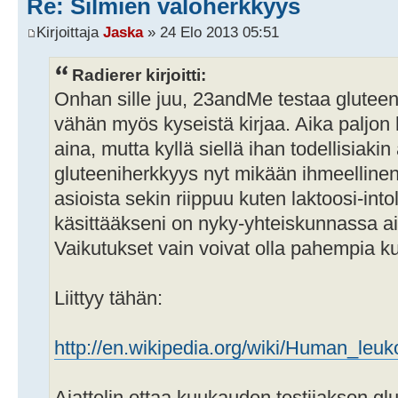
Re: Silmien valoherkkyys
Kirjoittaja
Jaska
» 24 Elo 2013 05:51
Radierer kirjoitti:
Onhan sille juu, 23andMe testaa gluteen
vähän myös kyseistä kirjaa. Aika paljon
aina, mutta kyllä siellä ihan todellisiaki
gluteeniherkkyys nyt mikään ihmeellinen 
asioista sekin riippuu kuten laktoosi-into
käsittääkseni on nyky-yhteiskunnassa ai
Vaikutukset vain voivat olla pahempia ku
Liittyy tähän:
http://en.wikipedia.org/wiki/Human_leu
Ajattelin ottaa kuukauden testijakson gl