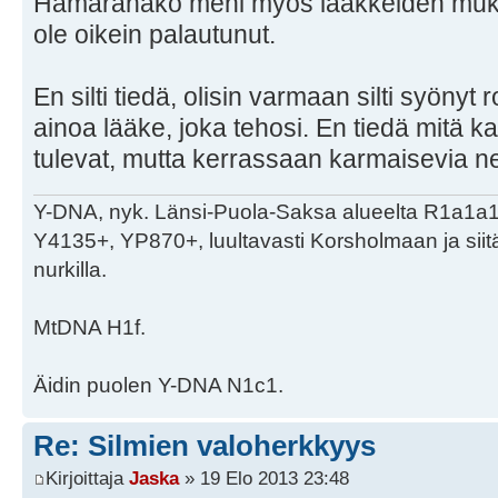
Hämäränäkö meni myös lääkkeiden mukan
ole oikein palautunut.
En silti tiedä, olisin varmaan silti syönyt 
ainoa lääke, joka tehosi. En tiedä mitä 
tulevat, mutta kerrassaan karmaisevia ne 
Y-DNA, nyk. Länsi-Puola-Saksa alueelta R1a1a
Y4135+, YP870+, luultavasti Korsholmaan ja sii
nurkilla.
MtDNA H1f.
Äidin puolen Y-DNA N1c1.
Re: Silmien valoherkkyys
Kirjoittaja
Jaska
» 19 Elo 2013 23:48