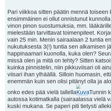
Pari viikkoa sitten päätin mennä toisee
ensimmäinen ei ollut onnistunut kunnolla. Al
vinon pinon suostumuksia, mm. lääkärill
mielestään tarvittavat toimenpiteet. Korj
vain 25 min. Menin sairaalaan 2 tuntia e
nukutuksesta 3(!) tuntia sen alkamisen j
happinaamari kuonolla, kuka olen? Seura
missä olen ja mitä on tehty? Sitten katsoi
kuinka pinnistelin, niin pikkuviisari oli a
viisari ihan ylhäällä. Silloin huomasin, ett
enemmän kuin sen olisi pitänyt olla ja al
onko edes pää vielä tallella
Tunnin k
autossa kotimatkalla (sairaalassa vielä va
kuski mukana. Se paperi piti tietysti alleki