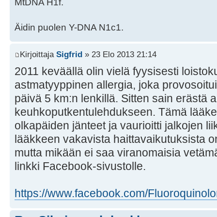
MtDNA H1f.
Äidin puolen Y-DNA N1c1.
Kirjoittaja
Sigfrid
» 23 Elo 2013 21:14
2011 keväällä olin vielä fyysisesti loisto
astmatyyppinen allergia, joka provosoitui
päivä 5 km:n lenkillä. Sitten sain erästä a
keuhkoputkentulehdukseen. Tämä lääke t
olkapäiden jänteet ja vaurioitti jalkojen 
lääkkeen vakavista haittavaikutuksista on 
mutta mikään ei saa viranomaisia vetämää
linkki Facebook-sivustolle.
https://www.facebook.com/Fluoroquinolo