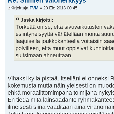
Re: Silmien valoherkkyys
Kirjoittaja
FVM
» 20 Elo 2013 00:45
Jaska kirjoitti:
Törkeää on se, että sivuvaikutusten vaka
esiintyneisyyttä vähätellään monta suu
laajuisella joukkokanteella voitaisiin saa
polvilleen, että muut oppisivat kunnioitt
suitsimaan ahneuttaan.
Vihaksi kyllä pistää. Itselläni ei onneksi
kokemusta mutta näin yleisesti on muodo
ehkä moraalittomimpana toimijana nykyis
En tiedä mitä lainsäädäntö ryhmäkante
ilmeisesti siinä vaaditaan aina viranoma