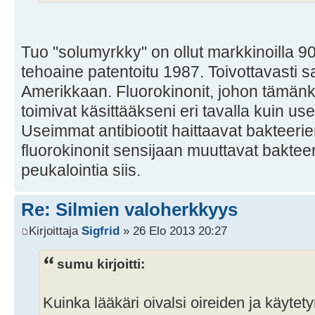
Tuo "solumyrkky" on ollut markkinoilla 90
tehoaine patentoitu 1987. Toivottavasti
Amerikkaan. Fluorokinonit, johon tämänk
toimivat käsittääkseni eri tavalla kuin us
Useimmat antibiootit haittaavat bakteeri
fluorokinonit sensijaan muuttavat bakte
peukalointia siis.
Re: Silmien valoherkkyys
Kirjoittaja
Sigfrid
» 26 Elo 2013 20:27
sumu kirjoitti:
Kuinka lääkäri oivalsi oireiden ja käyte