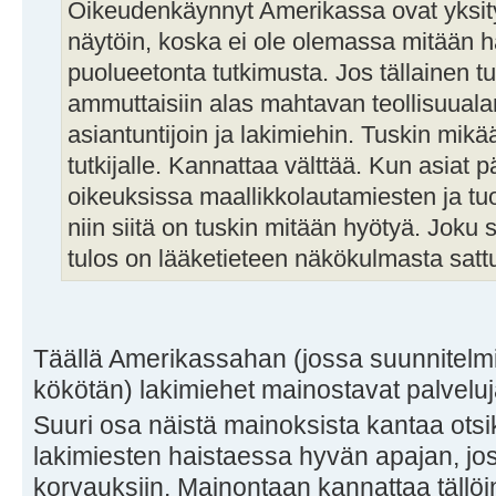
Oikeudenkäynnyt Amerikassa ovat yksity
näytöin, koska ei ole olemassa mitään hal
puolueetonta tutkimusta. Jos tällainen tut
ammuttaisiin alas mahtavan teollisuualan
asiantuntijoin ja lakimiehin. Tuskin mik
tutkijalle. Kannattaa välttää. Kun asiat p
oikeuksissa maallikkolautamiesten ja tu
niin siitä on tuskin mitään hyötyä. Joku 
tulos on lääketieteen näkökulmasta sat
Täällä Amerikassahan (jossa suunnitelmi
kökötän) lakimiehet mainostavat palveluj
Suuri osa näistä mainoksista kantaa ots
lakimiesten haistaessa hyvän apajan, jo
korvauksiin. Mainontaan kannattaa tällö