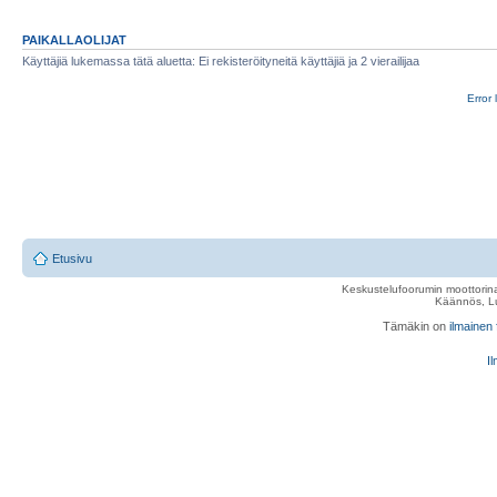
PAIKALLAOLIJAT
Käyttäjiä lukemassa tätä aluetta: Ei rekisteröityneitä käyttäjiä ja 2 vierailijaa
Error 
Etusivu
Keskustelufoorumin moottorina
Käännös, Lu
Tämäkin on
ilmainen
Il