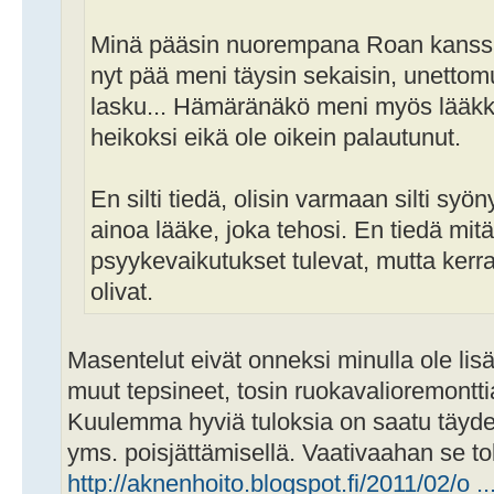
Minä pääsin nuorempana Roan kanssa k
nyt pää meni täysin sekaisin, unettomu
lasku... Hämäränäkö meni myös lääkk
heikoksi eikä ole oikein palautunut.
En silti tiedä, olisin varmaan silti syön
ainoa lääke, joka tehosi. En tiedä mit
psyykevaikutukset tulevat, mutta ker
olivat.
Masentelut eivät onneksi minulla ole lis
muut tepsineet, tosin ruokavalioremonttia
Kuulemma hyviä tuloksia on saatu täydell
yms. poisjättämisellä. Vaativaahan se toki
http://aknenhoito.blogspot.fi/2011/02/o ..