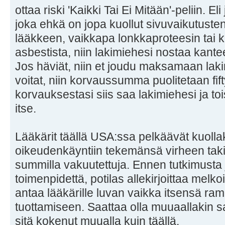
ottaa riski 'Kaikki Tai Ei Mitään'-peliin. Eli
joka ehkä on jopa kuollut sivuvaikutusten
lääkkeen, vaikkapa lonkkaproteesin tai ki
asbestista, niin lakimiehesi nostaa kant
Jos häviät, niin et joudu maksamaan laki
voitat, niin korvaussumma puolitetaan fifty
korvauksestasi siis saa lakimiehesi ja to
itse.
Lääkärit täällä USA:ssa pelkäävät kuoll
oikeudenkäyntiin tekemänsä virheen takia 
summilla vakuutettuja. Ennen tutkimusta 
toimenpidettä, potilas allekirjoittaa melk
antaa lääkärille luvan vaikka itsensä r
tuottamiseen. Saattaa olla muuaallakin s
sitä kokenut muualla kuin täällä.