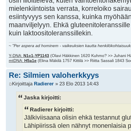
osin liioitteleva, kuten vaihtoehtonäkemyk
mielenkiintoista verrata, korreloiko sair
esiintyvyys sen kanssa, kuinka myöhään
maanviljelyyn. Ehkä gluteenitoleranssill
kuin laktoositoleranssillekin.
~
"Per aspera ad hominem - vaikeuksien kautta henkilökohtaisuuks
Y-DNA:
N1c1-YP1143
(Olavi Häkkinen 1620 Kuhmo? >> Juhani H
mtDNA:
H5a1e
(Elina Mäkilä 1757 Kittilä >> Riitta Sassali 1843 S
Re: Silmien valoherkkyys
Kirjoittaja
Radierer
» 23 Elo 2013 14:43
Jaska kirjoitti:
Radierer kirjoitti:
Jälkiviisaana olisin ehkä testannut glu
Lähipiirissä olen nähnyt monenlaisia 