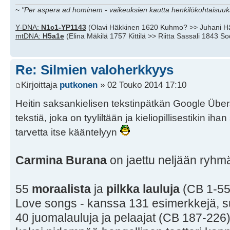
~
"Per aspera ad hominem - vaikeuksien kautta henkilökohtaisuuks
Y-DNA:
N1c1-YP1143
(Olavi Häkkinen 1620 Kuhmo? >> Juhani H
mtDNA:
H5a1e
(Elina Mäkilä 1757 Kittilä >> Riitta Sassali 1843 S
Re: Silmien valoherkkyys
Kirjoittaja
putkonen
» 02 Touko 2014 17:10
Heitin saksankielisen tekstinpätkän Google Überset
tekstiä, joka on tyyliltään ja kieliopillisestikin ih
tarvetta itse kääntelyyn
Carmina Burana
on jaettu neljään ryhmä
55
moraalista
ja
pilkka lauluja
(CB 1-55
Love songs - kanssa 131 esimerkkejä, s
40 juomalauluja ja pelaajat (CB 187-226