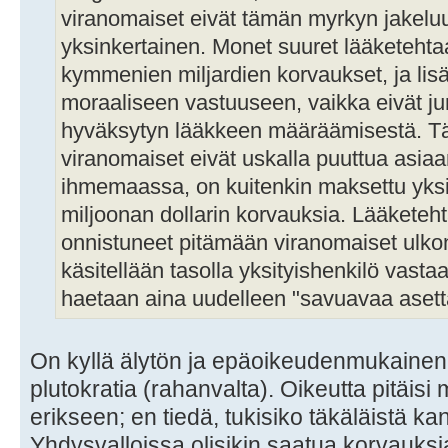
viranomaiset eivät tämän myrkyn jakelu
yksinkertainen. Monet suuret lääketeht
kymmenien miljardien korvaukset, ja lisäk
moraaliseen vastuuseen, vaikka eivät jur
hyväksytyn lääkkeen määräämisestä. 
viranomaiset eivät uskalla puuttua asiaan
ihmemaassa, on kuitenkin maksettu yksitt
miljoonan dollarin korvauksia. Lääketeht
onnistuneet pitämään viranomaiset ulko
käsitellään tasolla yksityishenkilö vast
haetaan aina uudelleen "savuavaa asett
On kyllä älytön ja epäoikeudenmukainen j
plutokratia (rahanvalta). Oikeutta pitäi
erikseen; en tiedä, tukisiko täkäläistä k
Yhdysvalloissa olisikin saatua korvauksi