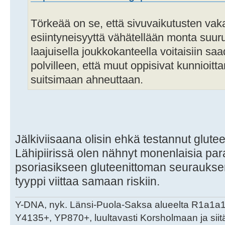
Törkeää on se, että sivuvaikutusten vaka
esiintyneisyyttä vähätellään monta suu
laajuisella joukkokanteella voitaisiin saa
polvilleen, että muut oppisivat kunnioitt
suitsimaan ahneuttaan.
Jälkiviisaana olisin ehkä testannut glutee
Lähipiirissä olen nähnyt monenlaisia par
psoriasikseen gluteenittoman seuraukse
tyyppi viittaa samaan riskiin.
Y-DNA, nyk. Länsi-Puola-Saksa alueelta R1a1a
Y4135+, YP870+, luultavasti Korsholmaan ja sii