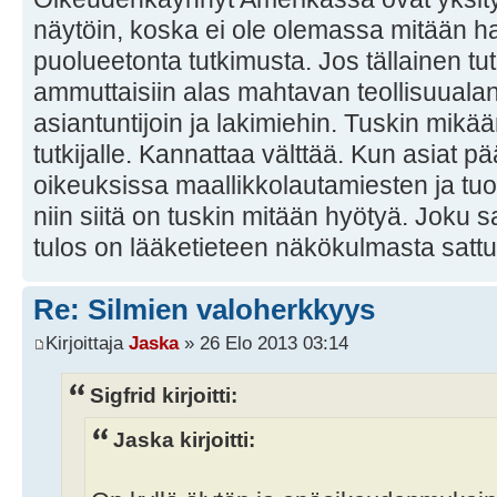
näytöin, koska ei ole olemassa mitään hal
puolueetonta tutkimusta. Jos tällainen tutk
ammuttaisiin alas mahtavan teollisuualan 
asiantuntijoin ja lakimiehin. Tuskin mikä
tutkijalle. Kannattaa välttää. Kun asiat pä
oikeuksissa maallikkolautamiesten ja tu
niin siitä on tuskin mitään hyötyä. Joku s
tulos on lääketieteen näkökulmasta sat
Re: Silmien valoherkkyys
Kirjoittaja
Jaska
» 26 Elo 2013 03:14
Sigfrid kirjoitti:
Jaska kirjoitti: