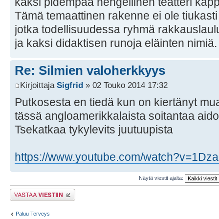
kaksi pidempää hengellinen teatteri kapp
Tämä temaattinen rakenne ei ole tiukasti
jotka todellisuudessa ryhmä rakkauslaul
ja kaksi didaktisen runoja eläinten nimiä.
Re: Silmien valoherkkyys
Kirjoittaja
Sigfrid
» 02 Touko 2014 17:32
Putkosesta en tiedä kun on kiertänyt mua
tässä angloamerikkalaista soitantaa aidoll
Tsekatkaa tykylevits juutuupista
https://www.youtube.com/watch?v=1Dz
Näytä viestit ajalta:
Lähetä vastaus
Paluu Terveys