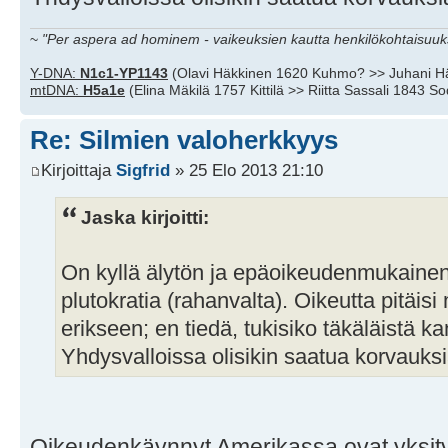
~
"Per aspera ad hominem - vaikeuksien kautta henkilökohtaisuuks
Y-DNA:
N1c1-YP1143
(Olavi Häkkinen 1620 Kuhmo? >> Juhani H
mtDNA:
H5a1e
(Elina Mäkilä 1757 Kittilä >> Riitta Sassali 1843 S
Re: Silmien valoherkkyys
Kirjoittaja
Sigfrid
» 25 Elo 2013 21:10
Jaska kirjoitti:
On kyllä älytön ja epäoikeudenmukainen 
plutokratia (rahanvalta). Oikeutta pitäi
erikseen; en tiedä, tukisiko täkäläistä 
Yhdysvalloissa olisikin saatua korvauksi
Oikeudenkäynnyt Amerikassa ovat yksity