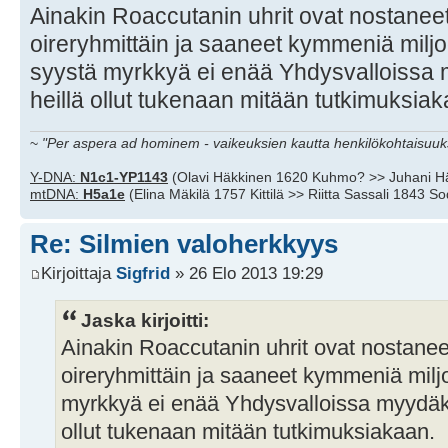
Ainakin Roaccutanin uhrit ovat nostanee
oireryhmittäin ja saaneet kymmeniä miljoo
syystä myrkkyä ei enää Yhdysvalloissa 
heillä ollut tukenaan mitään tutkimuksiak
~
"Per aspera ad hominem - vaikeuksien kautta henkilökohtaisuuks
Y-DNA:
N1c1-YP1143
(Olavi Häkkinen 1620 Kuhmo? >> Juhani H
mtDNA:
H5a1e
(Elina Mäkilä 1757 Kittilä >> Riitta Sassali 1843 S
Re: Silmien valoherkkyys
Kirjoittaja
Sigfrid
» 26 Elo 2013 19:29
Jaska kirjoitti:
Ainakin Roaccutanin uhrit ovat nostanee
oireryhmittäin ja saaneet kymmeniä miljo
myrkkyä ei enää Yhdysvalloissa myydäkä
ollut tukenaan mitään tutkimuksiakaan.