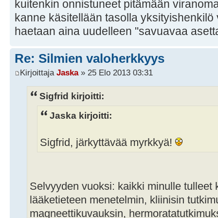
kuitenkin onnistuneet pitämään viranoma
kanne käsitellään tasolla yksityishenkil
haetaan aina uudelleen "savuavaa asetta
Re: Silmien valoherkkyys
Kirjoittaja
Jaska
» 25 Elo 2013 03:31
Sigfrid kirjoitti:
Jaska kirjoitti:
Sigfrid, järkyttävää myrkkyä!
Selvyyden vuoksi: kaikki minulle tulleet
lääketieteen menetelmin, kliinisin tutkim
magneettikuvauksin, hermoratatutkimuksi