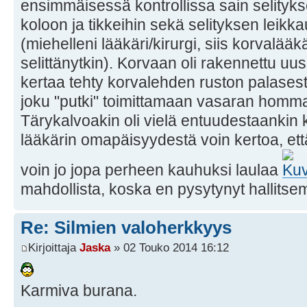
ensimmäisessä kontrollissa sain selity
koloon ja tikkeihin sekä selityksen leik
(miehelleni lääkäri/kirurgi, siis korvalääkär
selittänytkin). Korvaan oli rakennettu uusi 
kertaa tehty korvalehden ruston palasesta
joku "putki" toimittamaan vasaran homma
Tärykalvoakin oli vielä entuudestaankin k
lääkärin omapäisyydestä voin kertoa, että
voin jo jopa perheen kauhuksi laulaa
mahdollista, koska en pysytynyt hallit
Re: Silmien valoherkkyys
Kirjoittaja
Jaska
» 02 Touko 2014 16:12
Karmiva burana.