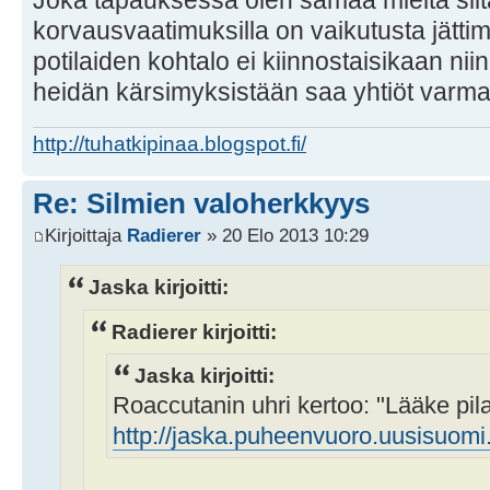
Joka tapauksessa olen samaa mieltä siitä
korvausvaatimuksilla on vaikutusta jättim
potilaiden kohtalo ei kiinnostaisikaan ni
heidän kärsimyksistään saa yhtiöt varma
http://tuhatkipinaa.blogspot.fi/
Re: Silmien valoherkkyys
Kirjoittaja
Radierer
» 20 Elo 2013 10:29
Jaska kirjoitti:
Radierer kirjoitti:
Jaska kirjoitti:
Roaccutanin uhri kertoo: "Lääke pila
http://jaska.puheenvuoro.uusisuomi.fi