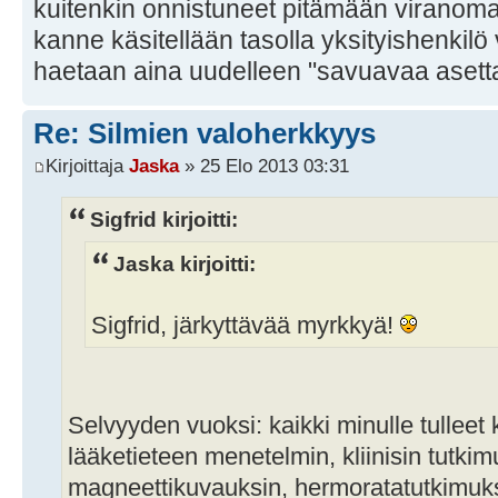
kuitenkin onnistuneet pitämään viranoma
kanne käsitellään tasolla yksityishenkil
haetaan aina uudelleen "savuavaa asetta
Re: Silmien valoherkkyys
Kirjoittaja
Jaska
» 25 Elo 2013 03:31
Sigfrid kirjoitti:
Jaska kirjoitti:
Sigfrid, järkyttävää myrkkyä!
Selvyyden vuoksi: kaikki minulle tulleet
lääketieteen menetelmin, kliinisin tutkim
magneettikuvauksin, hermoratatutkimuksi