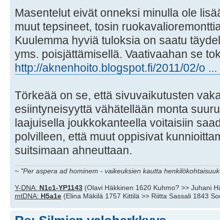
Masentelut eivät onneksi minulla ole lis
muut tepsineet, tosin ruokavalioremonttia 
Kuulemma hyviä tuloksia on saatu täydelli
yms. poisjättämisellä. Vaativaahan se toki 
http://aknenhoito.blogspot.fi/2011/02/o ...
Törkeää on se, että sivuvaikutusten vaka
esiintyneisyyttä vähätellään monta suu
laajuisella joukkokanteella voitaisiin saad
polvilleen, että muut oppisivat kunnioitta
suitsimaan ahneuttaan.
~
"Per aspera ad hominem - vaikeuksien kautta henkilökohtaisuuks
Y-DNA:
N1c1-YP1143
(Olavi Häkkinen 1620 Kuhmo? >> Juhani H
mtDNA:
H5a1e
(Elina Mäkilä 1757 Kittilä >> Riitta Sassali 1843 S