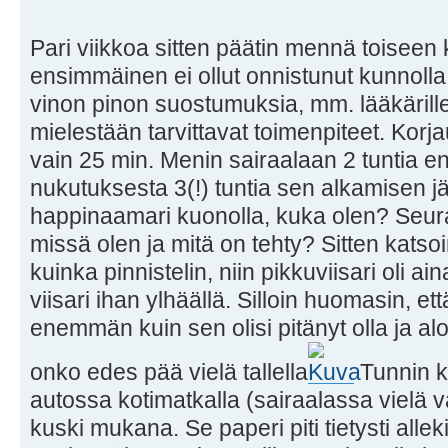
Pari viikkoa sitten päätin mennä toisee
ensimmäinen ei ollut onnistunut kunnolla. Al
vinon pinon suostumuksia, mm. lääkärill
mielestään tarvittavat toimenpiteet. Korj
vain 25 min. Menin sairaalaan 2 tuntia e
nukutuksesta 3(!) tuntia sen alkamisen j
happinaamari kuonolla, kuka olen? Seura
missä olen ja mitä on tehty? Sitten katsoi
kuinka pinnistelin, niin pikkuviisari oli a
viisari ihan ylhäällä. Silloin huomasin, ett
enemmän kuin sen olisi pitänyt olla ja al
onko edes pää vielä tallella
Tunnin k
autossa kotimatkalla (sairaalassa vielä va
kuski mukana. Se paperi piti tietysti alleki