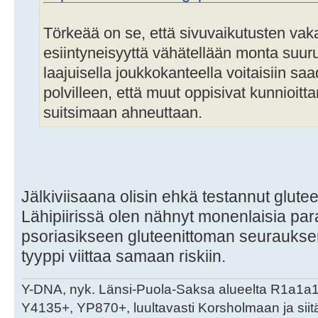
Törkeää on se, että sivuvaikutusten vaka
esiintyneisyyttä vähätellään monta suu
laajuisella joukkokanteella voitaisiin saa
polvilleen, että muut oppisivat kunnioitt
suitsimaan ahneuttaan.
Jälkiviisaana olisin ehkä testannut glutee
Lähipiirissä olen nähnyt monenlaisia par
psoriasikseen gluteenittoman seuraukse
tyyppi viittaa samaan riskiin.
Y-DNA, nyk. Länsi-Puola-Saksa alueelta R1a1a
Y4135+, YP870+, luultavasti Korsholmaan ja sii