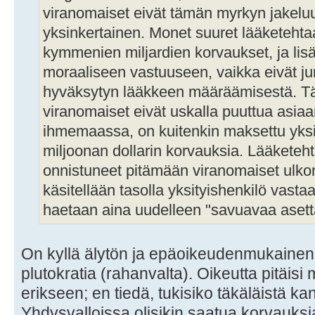
viranomaiset eivät tämän myrkyn jakelu
yksinkertainen. Monet suuret lääketeht
kymmenien miljardien korvaukset, ja lisäk
moraaliseen vastuuseen, vaikka eivät jur
hyväksytyn lääkkeen määräämisestä. 
viranomaiset eivät uskalla puuttua asiaan
ihmemaassa, on kuitenkin maksettu yksitt
miljoonan dollarin korvauksia. Lääketeht
onnistuneet pitämään viranomaiset ulko
käsitellään tasolla yksityishenkilö vast
haetaan aina uudelleen "savuavaa asett
On kyllä älytön ja epäoikeudenmukainen j
plutokratia (rahanvalta). Oikeutta pitäi
erikseen; en tiedä, tukisiko täkäläistä k
Yhdysvalloissa olisikin saatua korvauksi