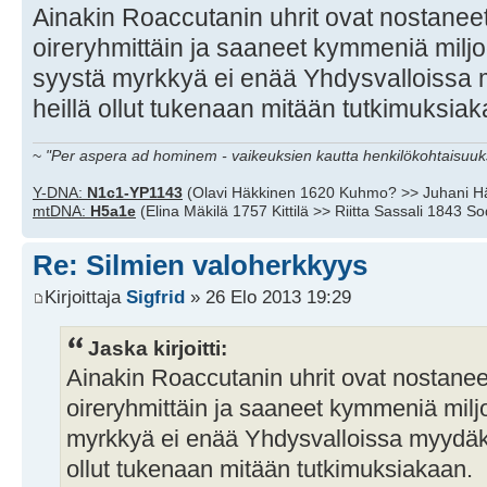
Ainakin Roaccutanin uhrit ovat nostanee
oireryhmittäin ja saaneet kymmeniä miljoo
syystä myrkkyä ei enää Yhdysvalloissa 
heillä ollut tukenaan mitään tutkimuksiak
~
"Per aspera ad hominem - vaikeuksien kautta henkilökohtaisuuks
Y-DNA:
N1c1-YP1143
(Olavi Häkkinen 1620 Kuhmo? >> Juhani H
mtDNA:
H5a1e
(Elina Mäkilä 1757 Kittilä >> Riitta Sassali 1843 S
Re: Silmien valoherkkyys
Kirjoittaja
Sigfrid
» 26 Elo 2013 19:29
Jaska kirjoitti:
Ainakin Roaccutanin uhrit ovat nostanee
oireryhmittäin ja saaneet kymmeniä miljo
myrkkyä ei enää Yhdysvalloissa myydäkä
ollut tukenaan mitään tutkimuksiakaan.