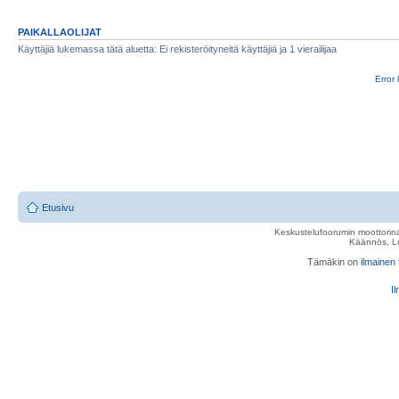
PAIKALLAOLIJAT
Käyttäjiä lukemassa tätä aluetta: Ei rekisteröityneitä käyttäjiä ja 1 vierailijaa
Error 
Etusivu
Keskustelufoorumin moottorina
Käännös, Lu
Tämäkin on
ilmainen
Il