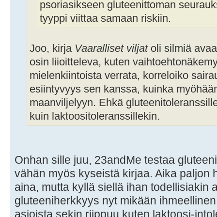
psoriasikseen gluteenittoman seurau
tyyppi viittaa samaan riskiin.
Joo, kirja
Vaaralliset viljat
oli silmiä avaa
osin liioitteleva, kuten vaihtoehtonäkemy
mielenkiintoista verrata, korreloiko sair
esiintyvyys sen kanssa, kuinka myöhään
maanviljelyyn. Ehkä gluteenitoleranssil
kuin laktoositoleranssillekin.
Onhan sille juu, 23andMe testaa gluteeni
vähän myös kyseistä kirjaa. Aika paljon 
aina, mutta kyllä siellä ihan todellisiakin
gluteeniherkkyys nyt mikään ihmeellinen a
asioista sekin riippuu kuten laktoosi-into