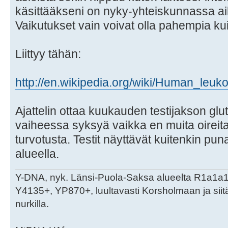
käsittääkseni on nyky-yhteiskunnassa ai
Vaikutukset vain voivat olla pahempia ku
Liittyy tähän:
http://en.wikipedia.org/wiki/Human_leuk
Ajattelin ottaa kuukauden testijakson glu
vaiheessa syksyä vaikka en muita oireita 
turvotusta. Testit näyttävät kuitenkin puna
alueella.
Y-DNA, nyk. Länsi-Puola-Saksa alueelta R1a1a
Y4135+, YP870+, luultavasti Korsholmaan ja sii
nurkilla.