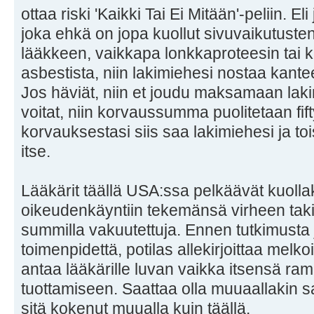
ottaa riski 'Kaikki Tai Ei Mitään'-peliin. Eli
joka ehkä on jopa kuollut sivuvaikutusten
lääkkeen, vaikkapa lonkkaproteesin tai ki
asbestista, niin lakimiehesi nostaa kant
Jos häviät, niin et joudu maksamaan laki
voitat, niin korvaussumma puolitetaan fifty
korvauksestasi siis saa lakimiehesi ja to
itse.
Lääkärit täällä USA:ssa pelkäävät kuoll
oikeudenkäyntiin tekemänsä virheen takia 
summilla vakuutettuja. Ennen tutkimusta 
toimenpidettä, potilas allekirjoittaa melk
antaa lääkärille luvan vaikka itsensä r
tuottamiseen. Saattaa olla muuaallakin s
sitä kokenut muualla kuin täällä.