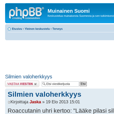
Muinainen Suomi
Keskustelua muinaisesta Suomesta ja sen tutkimisest
Etusivu
‹
Yleinen keskustelu
‹
Terveys
Silmien valoherkkyys
Lähetä vastaus
Silmien valoherkkyys
Kirjoittaja
Jaska
» 19 Elo 2013 15:01
Roaccutanin uhri kertoo: "Lääke pilasi si