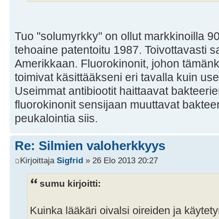
Tuo "solumyrkky" on ollut markkinoilla 90
tehoaine patentoitu 1987. Toivottavasti
Amerikkaan. Fluorokinonit, johon tämänk
toimivat käsittääkseni eri tavalla kuin us
Useimmat antibiootit haittaavat bakteeri
fluorokinonit sensijaan muuttavat bakte
peukalointia siis.
Re: Silmien valoherkkyys
Kirjoittaja
Sigfrid
» 26 Elo 2013 20:27
sumu kirjoitti:
Kuinka lääkäri oivalsi oireiden ja käyte