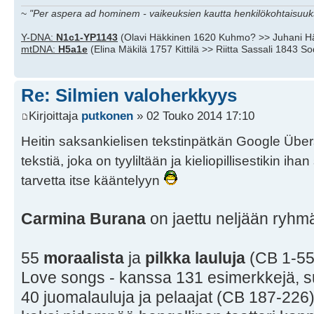
~
"Per aspera ad hominem - vaikeuksien kautta henkilökohtaisuuks
Y-DNA:
N1c1-YP1143
(Olavi Häkkinen 1620 Kuhmo? >> Juhani H
mtDNA:
H5a1e
(Elina Mäkilä 1757 Kittilä >> Riitta Sassali 1843 S
Re: Silmien valoherkkyys
Kirjoittaja
putkonen
» 02 Touko 2014 17:10
Heitin saksankielisen tekstinpätkän Google Überset
tekstiä, joka on tyyliltään ja kieliopillisestikin ih
tarvetta itse kääntelyyn
Carmina Burana
on jaettu neljään ryhmä
55
moraalista
ja
pilkka lauluja
(CB 1-55
Love songs - kanssa 131 esimerkkejä, s
40 juomalauluja ja pelaajat (CB 187-226