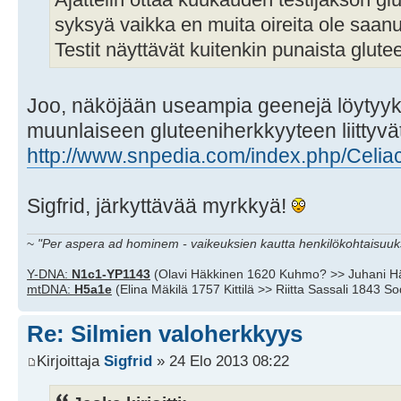
syksyä vaikka en muita oireita ole saanut
Testit näyttävät kuitenkin punaista glutee
Joo, näköjään useampia geenejä löytyyki
muunlaiseen gluteeniherkkyyteen liittyvä
http://www.snpedia.com/index.php/Celia
Sigfrid, järkyttävää myrkkyä!
~
"Per aspera ad hominem - vaikeuksien kautta henkilökohtaisuuks
Y-DNA:
N1c1-YP1143
(Olavi Häkkinen 1620 Kuhmo? >> Juhani H
mtDNA:
H5a1e
(Elina Mäkilä 1757 Kittilä >> Riitta Sassali 1843 S
Re: Silmien valoherkkyys
Kirjoittaja
Sigfrid
» 24 Elo 2013 08:22