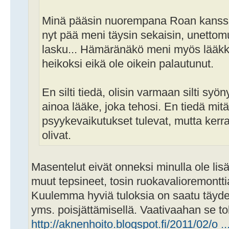
Minä pääsin nuorempana Roan kanssa k
nyt pää meni täysin sekaisin, unettomu
lasku... Hämäränäkö meni myös lääkk
heikoksi eikä ole oikein palautunut.
En silti tiedä, olisin varmaan silti syön
ainoa lääke, joka tehosi. En tiedä mit
psyykevaikutukset tulevat, mutta ker
olivat.
Masentelut eivät onneksi minulla ole lis
muut tepsineet, tosin ruokavalioremonttia
Kuulemma hyviä tuloksia on saatu täydell
yms. poisjättämisellä. Vaativaahan se toki
http://aknenhoito.blogspot.fi/2011/02/o ..