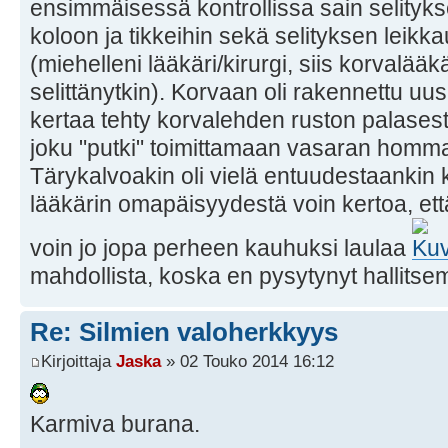
ensimmäisessä kontrollissa sain selity
koloon ja tikkeihin sekä selityksen leik
(miehelleni lääkäri/kirurgi, siis korvalääkär
selittänytkin). Korvaan oli rakennettu uusi 
kertaa tehty korvalehden ruston palasesta
joku "putki" toimittamaan vasaran homma
Tärykalvoakin oli vielä entuudestaankin k
lääkärin omapäisyydestä voin kertoa, että
voin jo jopa perheen kauhuksi laulaa
mahdollista, koska en pysytynyt hallit
Re: Silmien valoherkkyys
Kirjoittaja
Jaska
» 02 Touko 2014 16:12
Karmiva burana.