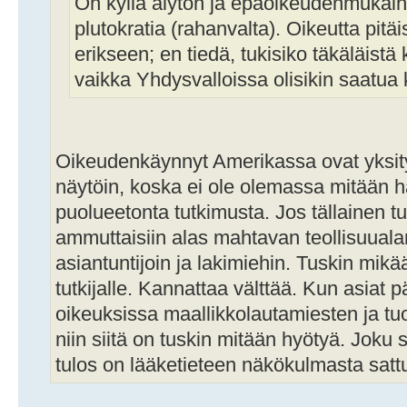
On kyllä älytön ja epäoikeudenmukaine
plutokratia (rahanvalta). Oikeutta pit
erikseen; en tiedä, tukisiko täkäläist
vaikka Yhdysvalloissa olisikin saatua
Oikeudenkäynnyt Amerikassa ovat yksity
näytöin, koska ei ole olemassa mitään hal
puolueetonta tutkimusta. Jos tällainen tut
ammuttaisiin alas mahtavan teollisuualan
asiantuntijoin ja lakimiehin. Tuskin mik
tutkijalle. Kannattaa välttää. Kun asiat p
oikeuksissa maallikkolautamiesten ja tu
niin siitä on tuskin mitään hyötyä. Joku 
tulos on lääketieteen näkökulmasta sat