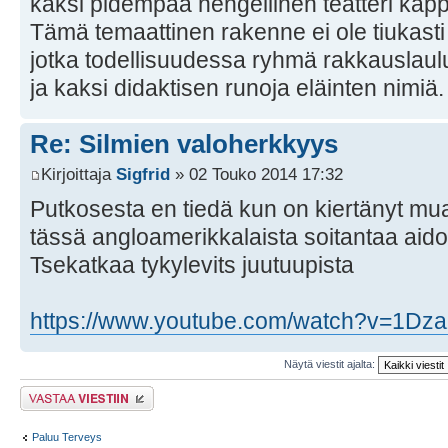
kaksi pidempää hengellinen teatteri kapp
Tämä temaattinen rakenne ei ole tiukasti
jotka todellisuudessa ryhmä rakkauslaul
ja kaksi didaktisen runoja eläinten nimiä.
Re: Silmien valoherkkyys
Kirjoittaja
Sigfrid
» 02 Touko 2014 17:32
Putkosesta en tiedä kun on kiertänyt mua
tässä angloamerikkalaista soitantaa aidoll
Tsekatkaa tykylevits juutuupista
https://www.youtube.com/watch?v=1Dz
Näytä viestit ajalta:
Lähetä vastaus
Paluu Terveys