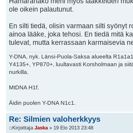
Hämäränäkö meni myös lääkkeiden mukan
ole oikein palautunut.
En silti tiedä, olisin varmaan silti syönyt 
ainoa lääke, joka tehosi. En tiedä mitä 
tulevat, mutta kerrassaan karmaisevia ne 
Y-DNA, nyk. Länsi-Puola-Saksa alueelta R1a1a
Y4135+, YP870+, luultavasti Korsholmaan ja sii
nurkilla.
MtDNA H1f.
Äidin puolen Y-DNA N1c1.
Re: Silmien valoherkkyys
Kirjoittaja
Jaska
» 19 Elo 2013 23:48