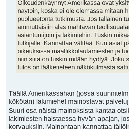
Oikeudenkäynnyt Amerikassa ovat yksity
näytöin, koska ei ole olemassa mitään hal
puolueetonta tutkimusta. Jos tällainen tut
ammuttaisiin alas mahtavan teollisuualan
asiantuntijoin ja lakimiehin. Tuskin mik
tutkijalle. Kannattaa välttää. Kun asiat p
oikeuksissa maallikkolautamiesten ja tu
niin siitä on tuskin mitään hyötyä. Joku 
tulos on lääketieteen näkökulmasta sat
Täällä Amerikassahan (jossa suunnitelmi
kökötän) lakimiehet mainostavat palveluj
Suuri osa näistä mainoksista kantaa ots
lakimiesten haistaessa hyvän apajan, jo
korvauksiin. Mainontaan kannattaa tällö