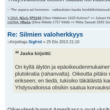
~
"Per aspera ad hominem - vaikeuksien kautta henkilökohtaisuuks
Y-DNA:
N1c1-YP1143
(Olavi Häkkinen 1620 Kuhmo? >> Juhani H
mtDNA:
H5a1e
(Elina Mäkilä 1757 Kittilä >> Riitta Sassali 1843 S
Re: Silmien valoherkkyys
Kirjoittaja
Sigfrid
» 25 Elo 2013 21:10
Jaska kirjoitti:
On kyllä älytön ja epäoikeudenmukainen 
plutokratia (rahanvalta). Oikeutta pitäi
erikseen; en tiedä, tukisiko täkäläistä 
Yhdysvalloissa olisikin saatua korvauksi
Oikeudenkäynnyt Amerikassa ovat yksity