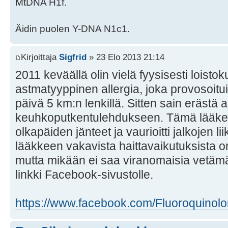
MtDNA H1f.
Äidin puolen Y-DNA N1c1.
Kirjoittaja
Sigfrid
» 23 Elo 2013 21:14
2011 keväällä olin vielä fyysisesti loisto
astmatyyppinen allergia, joka provosoitui
päivä 5 km:n lenkillä. Sitten sain erästä a
keuhkoputkentulehdukseen. Tämä lääke t
olkapäiden jänteet ja vaurioitti jalkojen 
lääkkeen vakavista haittavaikutuksista on 
mutta mikään ei saa viranomaisia vetämää
linkki Facebook-sivustolle.
https://www.facebook.com/Fluoroquinolo