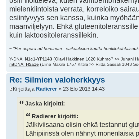
osin liioitteleva, kuten vaihtoehtonäkemyk
mielenkiintoista verrata, korreloiko sair
esiintyvyys sen kanssa, kuinka myöhään
maanviljelyyn. Ehkä gluteenitoleranssill
kuin laktoositoleranssillekin.
~
"Per aspera ad hominem - vaikeuksien kautta henkilökohtaisuuks
Y-DNA:
N1c1-YP1143
(Olavi Häkkinen 1620 Kuhmo? >> Juhani H
mtDNA:
H5a1e
(Elina Mäkilä 1757 Kittilä >> Riitta Sassali 1843 S
Re: Silmien valoherkkyys
Kirjoittaja
Radierer
» 23 Elo 2013 14:43
Jaska kirjoitti:
Radierer kirjoitti:
Jälkiviisaana olisin ehkä testannut glu
Lähipiirissä olen nähnyt monenlaisia 