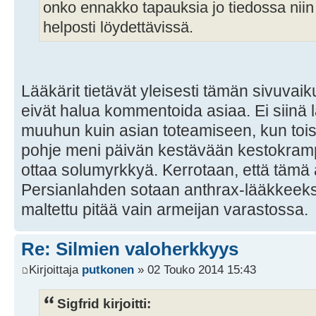
onko ennakko tapauksia jo tiedossa niin 
helposti löydettävissä.
Lääkärit tietävät yleisesti tämän sivuvaik
eivät halua kommentoida asiaa. Ei siinä l
muuhun kuin asian toteamiseen, kun toise
pohje meni päivän kestävään kestokramp
ottaa solumyrkkyä. Kerrotaan, että tämä ai
Persianlahden sotaan anthrax-lääkkeeksi,
maltettu pitää vain armeijan varastossa.
Re: Silmien valoherkkyys
Kirjoittaja
putkonen
» 02 Touko 2014 15:43
Sigfrid kirjoitti: