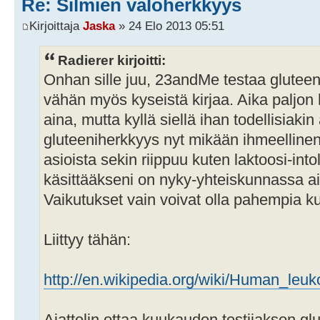
Re: Silmien valoherkkyys
Kirjoittaja
Jaska
» 24 Elo 2013 05:51
Radierer kirjoitti:
Onhan sille juu, 23andMe testaa gluteen
vähän myös kyseistä kirjaa. Aika paljon
aina, mutta kyllä siellä ihan todellisiaki
gluteeniherkkyys nyt mikään ihmeellinen 
asioista sekin riippuu kuten laktoosi-into
käsittääkseni on nyky-yhteiskunnassa ai
Vaikutukset vain voivat olla pahempia ku
Liittyy tähän:
http://en.wikipedia.org/wiki/Human_leu
Ajattelin ottaa kuukauden testijakson gl