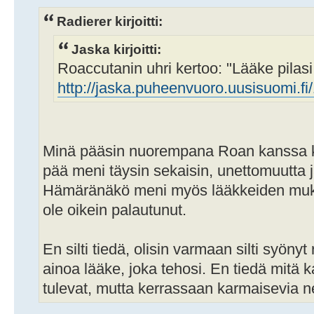
Radierer kirjoitti:
Jaska kirjoitti:
Roaccutanin uhri kertoo: "Lääke pilasi
http://jaska.puheenvuoro.uusisuomi.fi/1
Minä pääsin nuorempana Roan kanssa kevy
pää meni täysin sekaisin, unettomuutta ja
Hämäränäkö meni myös lääkkeiden muka
ole oikein palautunut.
En silti tiedä, olisin varmaan silti syönyt
ainoa lääke, joka tehosi. En tiedä mitä 
tulevat, mutta kerrassaan karmaisevia ne