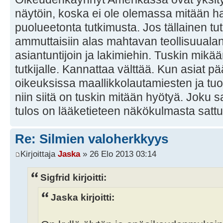
näytöin, koska ei ole olemassa mitään hal
puolueetonta tutkimusta. Jos tällainen tutk
ammuttaisiin alas mahtavan teollisuualan 
asiantuntijoin ja lakimiehin. Tuskin mikä
tutkijalle. Kannattaa välttää. Kun asiat pä
oikeuksissa maallikkolautamiesten ja tu
niin siitä on tuskin mitään hyötyä. Joku s
tulos on lääketieteen näkökulmasta sat
Re: Silmien valoherkkyys
Kirjoittaja
Jaska
» 26 Elo 2013 03:14
Sigfrid kirjoitti:
Jaska kirjoitti: