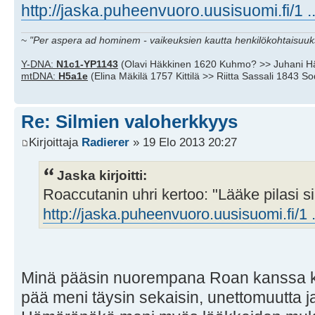
http://jaska.puheenvuoro.uusisuomi.fi/1 ..
~
"Per aspera ad hominem - vaikeuksien kautta henkilökohtaisuuks
Y-DNA:
N1c1-YP1143
(Olavi Häkkinen 1620 Kuhmo? >> Juhani H
mtDNA:
H5a1e
(Elina Mäkilä 1757 Kittilä >> Riitta Sassali 1843 S
Re: Silmien valoherkkyys
Kirjoittaja
Radierer
» 19 Elo 2013 20:27
Jaska kirjoitti:
Roaccutanin uhri kertoo: "Lääke pilasi s
http://jaska.puheenvuoro.uusisuomi.fi/1 ..
Minä pääsin nuorempana Roan kanssa kevy
pää meni täysin sekaisin, unettomuutta ja