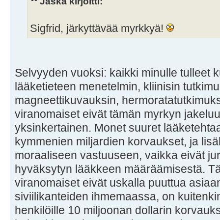
Jaska kirjoitti:
Sigfrid, järkyttävää myrkkyä!
Selvyyden vuoksi: kaikki minulle tulleet
lääketieteen menetelmin, kliinisin tutkimu
magneettikuvauksin, hermoratatutkimuksi
viranomaiset eivät tämän myrkyn jakeluu
yksinkertainen. Monet suuret lääketehta
kymmenien miljardien korvaukset, ja lisäks
moraaliseen vastuuseen, vaikka eivät jur
hyväksytyn lääkkeen määräämisestä. 
viranomaiset eivät uskalla puuttua asiaa
siviilikanteiden ihmemaassa, on kuitenkin
henkilöille 10 miljoonan dollarin korvauk