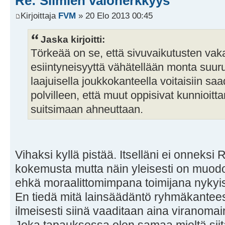
Re: Silmien valoherkkyys
Kirjoittaja
FVM
» 20 Elo 2013 00:45
Jaska kirjoitti:
Törkeää on se, että sivuvaikutusten vaka
esiintyneisyyttä vähätellään monta suu
laajuisella joukkokanteella voitaisiin saa
polvilleen, että muut oppisivat kunnioitt
suitsimaan ahneuttaan.
Vihaksi kyllä pistää. Itselläni ei onneksi
kokemusta mutta näin yleisesti on muodo
ehkä moraalittomimpana toimijana nykyis
En tiedä mitä lainsäädäntö ryhmäkante
ilmeisesti siinä vaaditaan aina viranoma