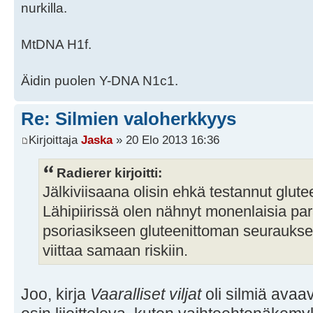
nurkilla.
MtDNA H1f.
Äidin puolen Y-DNA N1c1.
Re: Silmien valoherkkyys
Kirjoittaja
Jaska
» 20 Elo 2013 16:36
Radierer kirjoitti:
Jälkiviisaana olisin ehkä testannut glute
Lähipiirissä olen nähnyt monenlaisia pa
psoriasikseen gluteenittoman seuraukse
viittaa samaan riskiin.
Joo, kirja
Vaaralliset viljat
oli silmiä avaa