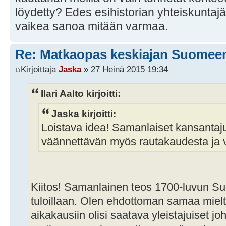
löydetty? Edes esihistorian yhteiskuntaj
vaikea sanoa mitään varmaa.
Re: Matkaopas keskiajan Suomee
Kirjoittaja
Jaska
» 27 Heinä 2015 19:34
Ilari Aalto kirjoitti:
Jaska kirjoitti:
Loistava idea! Samanlaiset kansantaju
väännettävän myös rautakaudesta ja 
Kiitos! Samanlainen teos 1700-luvun S
tuloillaan. Olen ehdottoman samaa mielt
aikakausiin olisi saatava yleistajuiset j