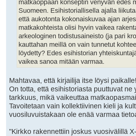
matkaoppaan konseptin venyvän edes 
Suomeen. Esihistoriallisella ajalla liikut
että aukotonta kokonaiskuvaa ajan arjes
matkakohteista olisi hyvin vaikea rakent
arkeologinen todistusaineisto (ja pari kr
kauttahan meillä on vain tunnetut kohteet
löydetty? Edes esihistorian yhteiskuntaj
vaikea sanoa mitään varmaa.
Mahtavaa, että kirjailija itse löysi paikalle
On totta, että esihistoriasta puuttuvat ne y
tarkkuus, mikä vaikeuttaa matkaopasmai
Tavoitetaan vain kollektiivinen kieli ja kult
vuosiluvuistakaan ole enää varmaa tieto
"Kirkko rakennettiin joskus vuosivälillä X-