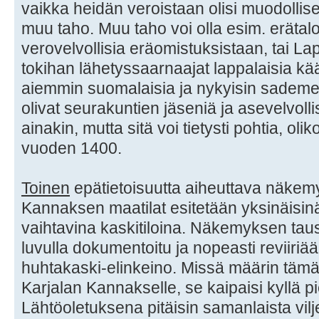
vaikka heidän veroistaan olisi muodollise
muu taho. Muu taho voi olla esim. erätalon
verovelvollisia eräomistuksistaan, tai La
tokihan lähetyssaarnaajat lappalaisia kää
aiemmin suomalaisia ja nykyisin sademet
olivat seurakuntien jäseniä ja asevelvoll
ainakin, mutta sitä voi tietysti pohtia, ol
vuoden 1400.
Toinen
epätietoisuutta aiheuttava näkemy
Kannaksen maatilat esitetään yksinäisinä
vaihtavina kaskitiloina. Näkemyksen taust
luvulla dokumentoitu ja nopeasti reviiriä
huhtakaski-elinkeino. Missä määrin täm
Karjalan Kannakselle, se kaipaisi kyllä p
Lähtöoletuksena pitäisin samanlaista vilj