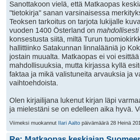
Sanottakoon vielä, että Matkaopas kesk
"tietokirja" sanan varsinaisessa merkit
Teoksen tarkoitus on tarjota lukijalle kuva
vuoden 1400 Österland on
mahdollisesti
konsestusta siitä, miltä Turun tuomiokirkko 
hallittiinko Satakunnan linnalääniä jo K
jostain muualta. Matkaopas ei voi esittää
mahdollisuuksia, mutta kirjassa kyllä esi
faktaa ja mikä valistuneita arvauksia ja v
vaihtoehdoista.
Olen kirjailijana lukenut kirjan läpi va
ja mielestäni se on edelleen aika hyvä. Vo
Viimeksi muokannut
Ilari Aalto
päivämäärä 28 Heinä 201
Re: Matkaopas keskiajan Suomee