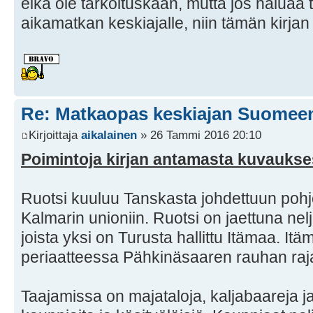
eikä ole tarkoituskaan, mutta jos halua
aikamatkan keskiajalle, niin tämän kirjan 
Re: Matkaopas keskiajan Suomee
Kirjoittaja
aikalainen
» 26 Tammi 2016 20:10
Poimintoja kirjan antamasta kuvaukse
Ruotsi kuuluu Tanskasta johdettuun pohjo
Kalmarin unioniin. Ruotsi on jaettuna nel
joista yksi on Turusta hallittu Itämaa. It
periaatteessa Pähkinäsaaren rauhan raj
Taajamissa on majataloja, kaljabaareja j