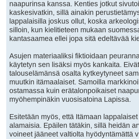
naapurinsa kanssa. Kenties jotkut sivuto
kaskesivatkin, sillä ainakin perustietämyst
lappalaisilla joskus ollut, koska arkeologi
silloin, kun kielitieteen mukaan suomessa
kantasaamea ellei jopa sitä edeltävää kie
Asujen materiaaliksi fiktioidaan peuran
käytetyn sen lisäksi myös kankaita. Eivät
talouselämänsä osalta kytkeytyneet sam
muutkin itämaalaiset. Samoilla markkinoil
ostamassa kuin erätalonpoikaiset naapur
myöhempinäkin vuosisatoina Lapissa.
Esitetään myös, että Itämaan lappalaiset
alamaisia. Epäilen tätäkin, sillä heidän 
voineet jääneet valtiolta hyödyntämättä