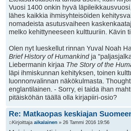
Vuosi 1400 onkin hyvä läpileikkausvuosi,
lähes kaikkia ihmisyhteisöiden kehitysva
nomadeista asutusvaiheen kaskenkaataji
melko kehittyneeseen kulttuuriin. Kävin 
Olen nyt lueskellut rinnan Yuval Noah Ha
Brief History of Humankind
ja "paljasjalk
Liebermanin kirjaa
The Story of the Hu
läpi ihmiskunnan kehityksen, toinen kultt
luonnonvalinnan näkökulmasta. Thought
englantilainen. - Sorry, ei taida ihan ma
pitäisköhän täällä olla kirjapiiri-osio?
Re: Matkaopas keskiajan Suomee
Kirjoittaja
aikalainen
» 26 Tammi 2016 19:56