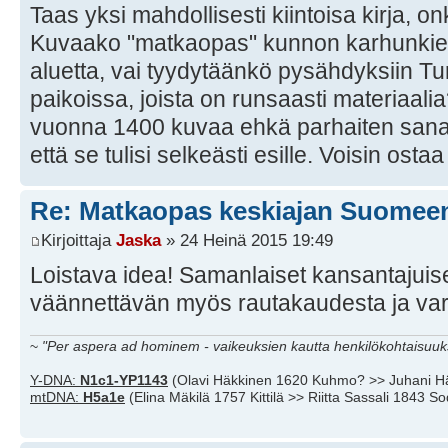
Taas yksi mahdollisesti kiintoisa kirja, 
Kuvaako "matkaopas" kunnon karhunkierr
aluetta, vai tyydytäänkö pysähdyksiin T
paikoissa, joista on runsaasti materiaa
vuonna 1400 kuvaa ehkä parhaiten sana di
että se tulisi selkeästi esille. Voisin ostaa
Re: Matkaopas keskiajan Suomee
Kirjoittaja
Jaska
» 24 Heinä 2015 19:49
Loistava idea! Samanlaiset kansantajuise
väännettävän myös rautakaudesta ja var
~
"Per aspera ad hominem - vaikeuksien kautta henkilökohtaisuuks
Y-DNA:
N1c1-YP1143
(Olavi Häkkinen 1620 Kuhmo? >> Juhani H
mtDNA:
H5a1e
(Elina Mäkilä 1757 Kittilä >> Riitta Sassali 1843 S