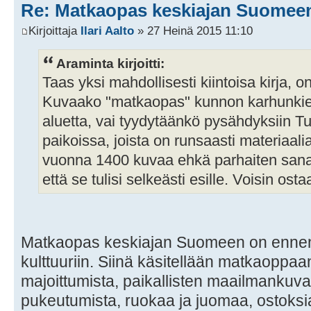
Re: Matkaopas keskiajan Suomee
Kirjoittaja
Ilari Aalto
» 27 Heinä 2015 11:10
Araminta kirjoitti:
Taas yksi mahdollisesti kiintoisa kirja,
Kuvaako "matkaopas" kunnon karhunkier
aluetta, vai tyydytäänkö pysähdyksiin T
paikoissa, joista on runsaasti materia
vuonna 1400 kuvaa ehkä parhaiten sana di
että se tulisi selkeästi esille. Voisin osta
Matkaopas keskiajan Suomeen on ennen
kulttuuriin. Siinä käsitellään matkaoppaa
majoittumista, paikallisten maailmankuvaa
pukeutumista, ruokaa ja juomaa, ostoksia