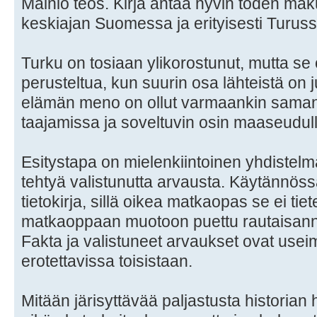
Mainio teos. Kirja antaa hyvin toden ma
keskiajan Suomessa ja erityisesti Turus
Turku on tosiaan ylikorostunut, mutta s
perusteltua, kun suurin osa lähteistä on j
elämän meno on ollut varmaankin saman 
taajamissa ja soveltuvin osin maaseudull
Esitystapa on mielenkiintoinen yhdistelmä
tehtyä valistunutta arvausta. Käytännös
tietokirja, sillä oikea matkaopas se ei ti
matkaoppaan muotoon puettu rautaisanno
Fakta ja valistuneet arvaukset ovat usei
erotettavissa toisistaan.
Mitään järisyttävää paljastusta historian 