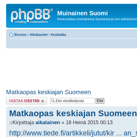
Muinainen Suomi
Keskustelua muinaisesta Suomesta ja sen tutkimisest
Etusivu
‹
Aikakaudet
‹
Keskiaika
Matkaopas keskiajan Suomeen
Lähetä vastaus
Matkaopas keskiajan Suomeen
Kirjoittaja
aikalainen
» 18 Heinä 2015 00:13
http://www.tiede.fi/artikkeli/jutut/kir ... 