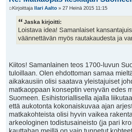
Kirjoittaja
Ilari Aalto
» 27 Heinä 2015 11:15
Jaska kirjoitti:
Loistava idea! Samanlaiset kansantajuis
väännettävän myös rautakaudesta ja va
Kiitos! Samanlainen teos 1700-luvun S
tuloillaan. Olen ehdottoman samaa mielt
aikakausiin olisi saatava yleistajuiset j
matkaoppaan konseptin venyvän edes 
Suomeen. Esihistoriallisella ajalla liikuta
että aukotonta kokonaiskuvaa ajan arjes
matkakohteista olisi hyvin vaikea rakenta
arkeologinen todistusaineisto (ja pari kro
kauttahan meillä on vain tunnetut kohteet.