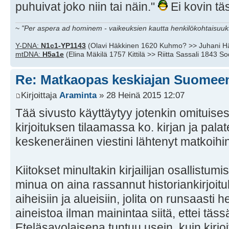
puhuivat joko niin tai näin."
Ei kovin täs
~
"Per aspera ad hominem - vaikeuksien kautta henkilökohtaisuuks
Y-DNA:
N1c1-YP1143
(Olavi Häkkinen 1620 Kuhmo? >> Juhani H
mtDNA:
H5a1e
(Elina Mäkilä 1757 Kittilä >> Riitta Sassali 1843 S
Re: Matkaopas keskiajan Suomee
Kirjoittaja
Araminta
» 28 Heinä 2015 12:07
Tää sivusto käyttäytyy jotenkin omituises
kirjoituksen tilaamassa ko. kirjan ja palat
keskeneräinen viestini lähtenyt matkoihi
Kiitokset minultakin kirjailijan osallistum
minua on aina rassannut historiankirjoit
aiheisiin ja alueisiin, jolita on runsaasti h
aineistoa ilman mainintaa siitä, ettei täs
Eteläsavolaisena tuntuu usein, kuin kirjoi