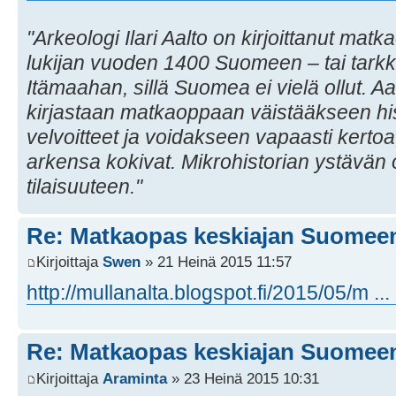
"Arkeologi Ilari Aalto on kirjoittanut mat
lukijan vuoden 1400 Suomeen – tai tark
Itämaahan, sillä Suomea ei vielä ollut. 
kirjastaan matkaoppaan väistääkseen hist
velvoitteet ja voidakseen vapaasti kertoa,
arkensa kokivat. Mikrohistorian ystävän 
tilaisuuteen."
Re: Matkaopas keskiajan Suomee
Kirjoittaja
Swen
» 21 Heinä 2015 11:57
http://mullanalta.blogspot.fi/2015/05/m ...
Re: Matkaopas keskiajan Suomee
Kirjoittaja
Araminta
» 23 Heinä 2015 10:31