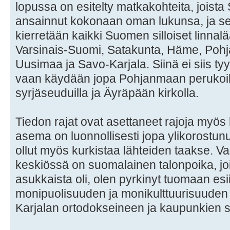
lopussa on esitelty matkakohteita, jois
ansainnut kokonaan oman lukunsa, ja s
kierretään kaikki Suomen silloiset linna
Varsinais-Suomi, Satakunta, Häme, Pohj
Uusimaa ja Savo-Karjala. Siinä ei siis ty
vaan käydään jopa Pohjanmaan perukoil
syrjäseuduilla ja Äyräpään kirkolla.
Tiedon rajat ovat asettaneet rajoja myös 
asema on luonnollisesti jopa ylikorostunu
ollut myös kurkistaa lähteiden taakse. 
keskiössä on suomalainen talonpoika, jo
asukkaista oli, olen pyrkinyt tuomaan e
monipuolisuuden ja monikulttuurisuuden
Karjalan ortodokseineen ja kaupunkien 