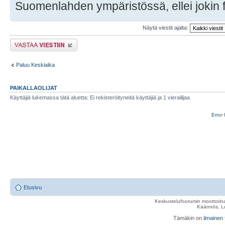
Suomenlahden ympäristössä, ellei jokin f
Näytä viestit ajalta:
Lähetä vastaus
Paluu Keskiaika
PAIKALLAOLIJAT
Käyttäjiä lukemassa tätä aluetta: Ei rekisteröityneitä käyttäjiä ja 1 vierailijaa
Error 
Etusivu
Keskustelufoorumin moottorina
Käännös, Lu
Tämäkin on
ilmainen