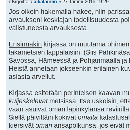
Kirjoittaja
aikalainen
» 27 Tammi 2016 19:29
Jos oikein hakemalla hakee, niin parissa 
arvaukseni keskiajan todellisuudesta poi
valistuneesta arvauksesta.
Ensinnäkin
kirjassa on muutama ohimenne
takametsien lappalaisiin. (Siis Pähkinäsa
Savossa, Hämeessä ja Pohjanmaalla ja 
Heistä annetaan jokseenkin erilainen kuva
asiasta arvellut.
Kirjassa esitetään perinteisen kaavan mu
kuljeskelevat
metsissä. Itse uskoisin, ett
vaan asuivat oman lapinkylänsä reviirillä
Siellä päivittäin kokivat
omalta
kalastusal
kiersivät
oman
ansapolkunsa, jos eivät mi