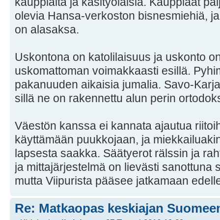
kauppiaita ja käsityöläisiä. Kauppiaat pal
olevia Hansa-verkoston bisnesmiehiä, ja 
on alasaksa.
Uskontona on katolilaisuus ja uskonto o
uskomattoman voimakkaasti esillä. Pyhim
pakanuuden aikaisia jumalia. Savo-Karjala
sillä ne on rakennettu alun perin ortodoks
Väestön kanssa ei kannata ajautua riitoihin
käyttämään puukkojaan, ja miekkailuakin h
lapsesta saakka. Säätyerot rälssin ja rah
ja mittajärjestelmä on lievästi sanottuna
mutta Viipurista pääsee jatkamaan edell
Re: Matkaopas keskiajan Suomee