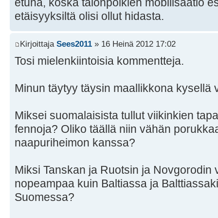
etuna, koska talonpoikien mobilisaatio e
etäisyyksiltä olisi ollut hidasta.
Kirjoittaja
Sees2011
» 16 Heinä 2012 17:02
Tosi mielenkiintoisia kommentteja.
Minun täytyy täysin maallikkona kysellä v
Miksei suomalaisista tullut viikinkien tap
fennoja? Oliko täällä niin vähän porukkaa, e
naapuriheimon kanssa?
Miksi Tanskan ja Ruotsin ja Novgorodin va
nopeampaa kuin Baltiassa ja Balttiassa
Suomessa?