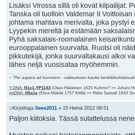
Lisäksi Virossa sillä oli kovat kilpailijat:
Tanska oli tuolloin Valdemar II Voittois
johtama mahtava merivalta, joka pystyi 
Lyypekin mereltä ja estämään saksalaisri
Pyhä saksalais-roomalainen keisarikunta
eurooppalainen suurvalta. Ruotsi oli näid
pikkutekijä, jonka suurvaltakausi alkoi v
lähes neljä vuosisataa myöhemmin.
~
"Per aspera ad hominem - vaikeuksien kautta henkilökohtaisuuks
Y-DNA:
N1c1-YP1143
(Olavi Häkkinen 1620 Kuhmo? >> Juhani H
mtDNA:
H5a1e
(Elina Mäkilä 1757 Kittilä >> Riitta Sassali 1843 S
Kirjoittaja
Sees2011
» 15 Heinä 2012 08:51
Paljon kiitoksia. Tässä sulattelussa nene