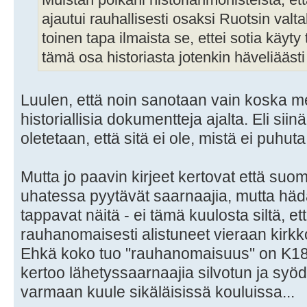
Muistan poikani historianmonisteista, ett
ajautui rauhallisesti osaksi Ruotsin va
toinen tapa ilmaista se, ettei sotia käy
tämä osa historiasta jotenkin häveliääst
Luulen, että noin sanotaan vain koska mei
historiallisia dokumentteja ajalta. Eli si
oletetaan, että sitä ei ole, mistä ei puhuta
Mutta jo paavin kirjeet kertovat että suom
uhatessa pyytävät saarnaajia, mutta häd
tappavat näitä - ei tämä kuulosta siltä, et
rauhanomaisesti alistuneet vieraan kirkko
Ehkä koko tuo "rauhanomaisuus" on K18-
kertoo lähetyssaarnaajia silvotun ja syödy
varmaan kuule sikäläisissä kouluissa...