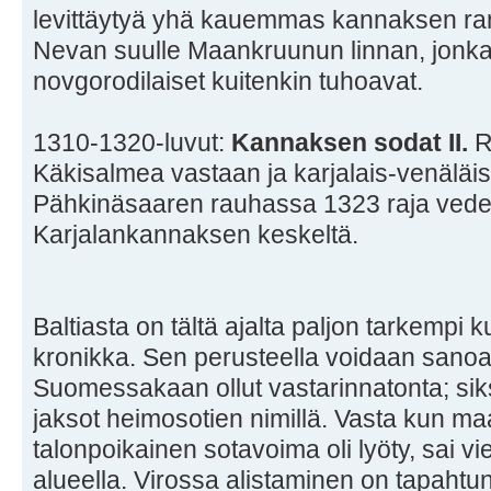
levittäytyä yhä kauemmas kannaksen rann
Nevan suulle Maankruunun linnan, jonka 
novgorodilaiset kuitenkin tuhoavat.
1310-1320-luvut:
Kannaksen sodat II.
R
Käkisalmea vastaan ja karjalais-venäläis
Pähkinäsaaren rauhassa 1323 raja vede
Karjalankannaksen keskeltä.
Baltiasta on tältä ajalta paljon tarkempi
kronikka. Sen perusteella voidaan sanoa,
Suomessakaan ollut vastarinnatonta; sik
jaksot heimosotien nimillä. Vasta kun m
talonpoikainen sotavoima oli lyöty, sai vi
alueella. Virossa alistaminen on tapahtun