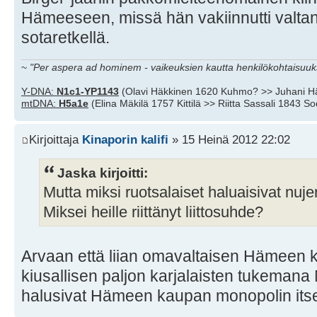
Hämeeseen, missä hän vakiinnutti valta
sotaretkellä.
~
"Per aspera ad hominem - vaikeuksien kautta henkilökohtaisuuks
Y-DNA:
N1c1-YP1143
(Olavi Häkkinen 1620 Kuhmo? >> Juhani H
mtDNA:
H5a1e
(Elina Mäkilä 1757 Kittilä >> Riitta Sassali 1843 S
Kirjoittaja
Kinaporin kalifi
» 15 Heinä 2012 22:02
Jaska kirjoitti:
Mutta miksi ruotsalaiset haluaisivat nuje
Miksei heille riittänyt liittosuhde?
Arvaan että liian omavaltaisen Hämeen 
kiusallisen paljon karjalaisten tukemana
halusivat Hämeen kaupan monopolin itse