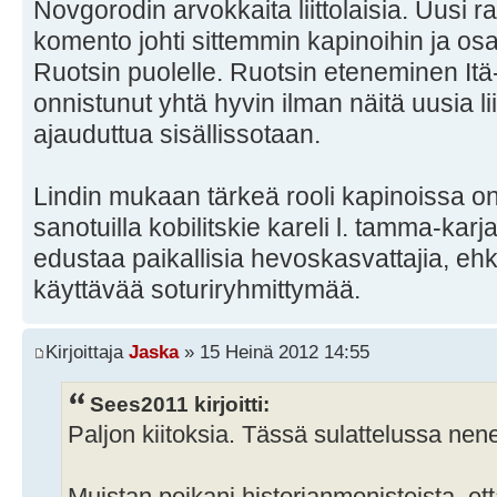
Novgorodin arvokkaita liittolaisia. Uusi 
komento johti sittemmin kapinoihin ja osa k
Ruotsin puolelle. Ruotsin eteneminen Itä
onnistunut yhtä hyvin ilman näitä uusia lii
ajauduttua sisällissotaan.
Lindin mukaan tärkeä rooli kapinoissa on 
sanotuilla kobilitskie kareli l. tamma-karjal
edustaa paikallisia hevoskasvattajia, ehk
käyttävää soturiryhmittymää.
Kirjoittaja
Jaska
» 15 Heinä 2012 14:55
Sees2011 kirjoitti:
Paljon kiitoksia. Tässä sulattelussa nen