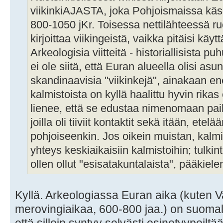
viikinkiAJASTA, joka Pohjoismaissa käsi
800-1050 jKr. Toisessa nettilähteessä r
kirjoittaa viikingeistä, vaikka pitäisi käyt
Arkeologisia viitteitä - historiallisista 
ei ole siitä, että Euran alueella olisi asu
skandinaavisia "viikinkejä", ainakaan e
kalmistoista on kyllä haalittu hyvin rikas
lienee, että se edustaa nimenomaan paika
joilla oli tiiviit kontaktit sekä itään, ete
pohjoiseenkin. Jos oikein muistan, kalmis
yhteys keskiaikaisiin kalmistoihin; tulkin
ollen ollut "esisatakuntalaista", pääkiel
Kyllä. Arkeologiassa Euran aika (kuten V
merovingiaikaa, 600-800 jaa.) on suomal