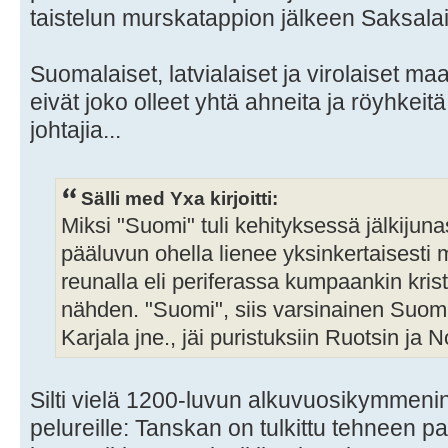
taistelun murskatappion jälkeen Saksalai
Suomalaiset, latvialaiset ja virolaiset ma
eivät joko olleet yhtä ahneita ja röyhkeitä
johtajia...
Sälli med Yxa kirjoitti:
Miksi "Suomi" tuli kehityksessä jälkiju
pääluvun ohella lienee yksinkertaisesti 
reunalla eli periferassa kumpaankin kri
nähden. "Suomi", siis varsinainen Suom
Karjala jne., jäi puristuksiin Ruotsin ja N
Silti vielä 1200-luvun alkuvuosikymmeninä
pelureille: Tanskan on tulkittu tehneen pa