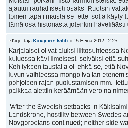
Muistan poikani historianmonisteista, että
ajautui rauhallisesti osaksi Ruotsin val
toinen tapa ilmaista se, ettei sotia käyt
tämä osa historiasta jotenkin häveliääst
Kirjoittaja
Kinaporin kalifi
» 15 Heinä 2012 12:25
Karjalaiset olivat aluksi liittosuhteessa 
kuluessa kävi ilmeisesti selväksi että suh
Kehityksen taustalla oli ehkä se, että N
luvun vaihteessa mongolivallan etenemise
pohjoisen rajan puolustamisen mm. liettua
palkkaa alettiin keräämään veroina nim
"After the Swedish setbacks in Käkisalm
Landskrone, hostility between Swedes a
Novgorodians continued; neither side w