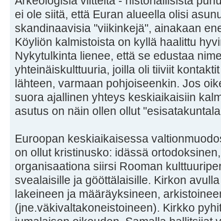
Arkeologisia viitteitä - historiallisista p
ei ole siitä, että Euran alueella olisi asun
skandinaavisia "viikinkejä", ainakaan e
Köyliön kalmistoista on kyllä haalittu hyvi
Nykytulkinta lienee, että se edustaa nim
yhteinäiskulttuuria, joilla oli tiiviit kontakt
lähteen, varmaan pohjoiseenkin. Jos oike
suora ajallinen yhteys keskiaikaisiin kalmi
asutus on näin ollen ollut "esisatakuntal
Euroopan keskiaikaisessa valtionmuodos
on ollut kristinusko: idässä ortodoksinen
organisaationa siirsi Rooman kulttuuriper
svealaisille ja gööttälaisille. Kirkon avulla
lakeineen ja määräyksineen, arkistoinee
(jne.väkivaltakoneistoineen). Kirkko pyhitti