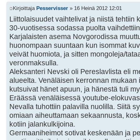
Kirjoittaja
Pesservisser
» 16 Heinä 2012 12:01
Liittolaisuudet vaihtelivat ja niistä tehtiin
30-vuotisessa sodassa puolta vaihdettiin 
Karjalaisten asema Novgorodissa muuttu
huonompaan suuntaan kun isommat kuv
veivät huomiota, ja sitten mongoleja/tata
veronmaksulla.
Aleksanteri Nevski oli Pereslavlista eli m
alueelta. Venäläisen kerronnan mukaan ink
kutsuivat hänet apuun, ja hänestä tuli m
Eräässä venäläisessä youtube-elokuvas
Nevalla tuhottiin palavilla nuolilla. Siitä 
omiaan aiheuttamaan sekaannusta, koska
kotiin jalankulkijoina.
Germaaniheimot sotivat keskenään ja pe