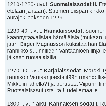
1210-1220-luvut:
Suomalaissodat II.
Ete
etelään ja itään). Suomen piispan kirkko s
aurajokilaaksoon 1229.
1230-40-luvut:
Hämäläissodat.
Suomen 
käännyttää/alistaa hämäläisiä (mukaan lu
jaarli Birger Magnusson kukistaa hämä
rannikko suunnilleen Vantaanjoen linjal
jälkeen ruotsalaisilla.
1270-90-luvut:
Karjalaissodat.
Marski Ty
rannikon Vantaanjoesta itään (mahdollis
Mikkelin lähellä?) ja perustaa Viipurin li
Ruotsalaisasutusta Itä-Uudellemaalle.
1300-luvun alku:
Kannaksen sodat I.
Ruo