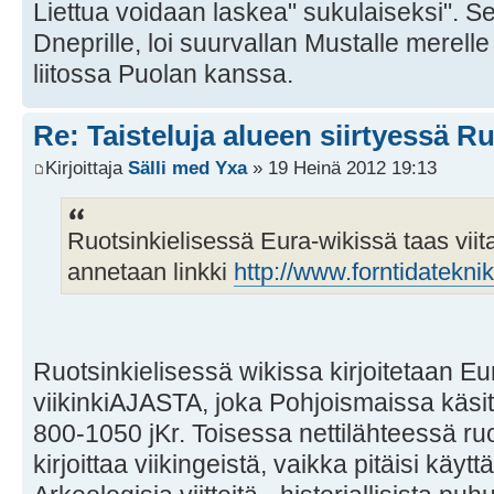
Liettua voidaan laskea" sukulaiseksi". Se
Dneprille, loi suurvallan Mustalle merelle
liitossa Puolan kanssa.
Re: Taisteluja alueen siirtyessä Ru
Kirjoittaja
Sälli med Yxa
» 19 Heinä 2012 19:13
Ruotsinkielisessä Eura-wikissä taas viit
annetaan linkki
http://www.forntidateknik
Ruotsinkielisessä wikissa kirjoitetaan E
viikinkiAJASTA, joka Pohjoismaissa käsi
800-1050 jKr. Toisessa nettilähteessä r
kirjoittaa viikingeistä, vaikka pitäisi käytt