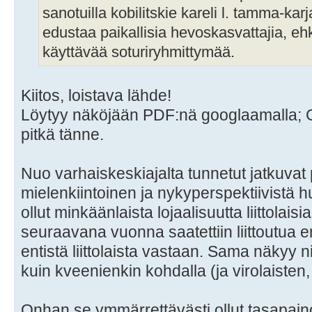
sanotuilla kobilitskie kareli l. tamma-karja
edustaa paikallisia hevoskasvattajia, eh
käyttävää soturiryhmittymää.
Kiitos, loistava lähde!
Löytyy näköjään PDF:nä googlaamalla; Go
pitkä tänne.
Nuo varhaiskeskiajalta tunnetut jatkuvat
mielenkiintoinen ja nykyperspektiivistä huv
ollut minkäänlaista lojaalisuutta liittolai
seuraavana vuonna saatettiin liittoutua e
entistä liittolaista vastaan. Sama näkyy n
kuin kveenienkin kohdalla (ja virolaisten, l
Onhan se ymmärrettävästi ollut tasapain