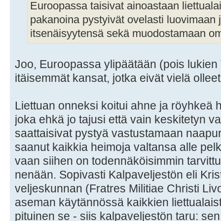
Euroopassa taisivat ainoastaan liettualais
pakanoina pystyivät ovelasti luovimaan 
itsenäisyytensä sekä muodostamaan oma
Joo, Euroopassa ylipäätään (pois lukien 
itäisemmät kansat, jotka eivät vielä olleet
Liettuan onneksi koitui ahne ja röyhkeä
joka ehkä jo tajusi että vain keskitetyn va
saattaisivat pystyä vastustamaan naapur
saanut kaikkia heimoja valtansa alle pelk
vaan siihen on todennäköisimmin tarvit
nenään. Sopivasti Kalpaveljestön eli Kris
veljeskunnan (Fratres Militiae Christi Li
aseman käytännössä kaikkien liettualais
pituinen se - siis kalpaveljestön taru: sen 