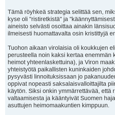
Tämä röyhkeä strategia selittää sen, mi
kyse oli "ristiretkistä" ja "käännyttämise
aineisto selvästi osoittaa ainakin länsisu
ilmeisesti huomattavalta osin kristittyjä 
Tuohon aikaan virolaisia oli koukkujen e
perusteella noin kaksi kertaa enemmän k
heimot yhteenlaskettuina), ja Viron maakunt
yhteistyötä paikallisten kuninkaiden johd
pysyvästi linnoituksissaan jo pakanuuden
oppivat nopeasti saksalaisvalloittajilta piir
käytön. Siksi onkin ymmärrettävää, että r
valtaamisesta ja kääntyivät Suomen haja
asuttujen heimomaakuntien kimppuun.