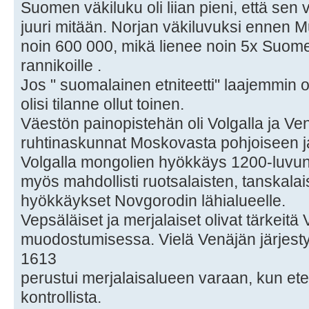
Suomen väkiluku oli liian pieni, että sen v
juuri mitään. Norjan väkiluvuksi ennen 
noin 600 000, mikä lienee noin 5x Suomen
rannikoille .
Jos " suomalainen etniteetti" laajemmin o
olisi tilanne ollut toinen.
Väestön painopistehän oli Volgalla ja Ve
ruhtinaskunnat Moskovasta pohjoiseen ja 
Volgalla mongolien hyökkäys 1200-luvun 
myös mahdollisti ruotsalaisten, tanskalai
hyökkäykset Novgorodin lähialueelle.
Vepsäläiset ja merjalaiset olivat tärkeitä
muodostumisessa. Vielä Venäjän järjest
1613
perustui merjalaisalueen varaan, kun etelä
kontrollista.