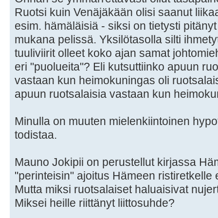
Ruotsi kuin Venäjäkään olisi saanut liikaa
esim. hämäläisiä - siksi on tietysti pitäny
mukana pelissä. Yksilötasolla silti ihmety
tuuliviirit olleet koko ajan samat johtomi
eri "puolueita"? Eli kutsuttiinko apuun ru
vastaan kun heimokuningas oli ruotsalais
apuun ruotsalaisia vastaan kun heimokuni
Minulla on muuten mielenkiintoinen hypote
todistaa.
Mauno Jokipii on perustellut kirjassa Häm
"perinteisin" ajoitus Hämeen ristiretkelle
Mutta miksi ruotsalaiset haluaisivat nujer
Miksei heille riittänyt liittosuhde?