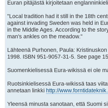
Euran pitäjästä kirjoitetaan englanninkie
"Local tradition had it still in the 18th cen
against invading Sweden was held in Eur
in the Middle Ages. According to the stor
man's ankles on the meadow."
Lähteenä Purhonen, Paula: Kristinusko
1998. ISBN 951-9057-31-5. See page 15
Suomenkielisessä Eura-wikissä ei ole ma
Ruotsinkielisessä Eura-wikissä taas viita
annetaan linkki
http://www.forntidateknik.
Yleensä minusta sanotaan, että Suomi si