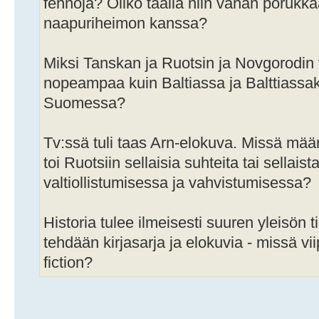
fennoja? Oliko täällä niin vähän porukkaa, 
naapuriheimon kanssa?
Miksi Tanskan ja Ruotsin ja Novgorodin va
nopeampaa kuin Baltiassa ja Balttiass
Suomessa?
Tv:ssä tuli taas Arn-elokuva. Missä määri
toi Ruotsiin sellaisia suhteita tai sellais
valtiollistumisessa ja vahvistumisessa?
Historia tulee ilmeisesti suuren yleisön t
tehdään kirjasarja ja elokuvia - missä v
fiction?