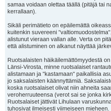
samaa voidaan olettaa täällä (pitäjä tai n
kerrallaan).
Sikäli perimätieto on epäilemättä oikeas
kuitenkin suvereeni "valtiomuodostelma",
alistunut vieraan vallan alle. Verta on pitä
että alistuminen on alkanut näyttää järk
Ruotsalaisten häikäilemättömyydestä on 
Länsi-Virosta, minne ruotsalaiset rantaut
alistamaan ja "kastamaan" paikallisia as
jo saksalaisten käännyttämiä. Saksalaiste
koska ruotsalaiset olivat niin ahneita 
veroherruuteensa (verot sai se jonka kirk
Ruotsalaiset jättivät Lihulaan varuskunna
tuhosivat ilmeisesti viimeiseen mieheen.