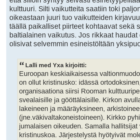
että silloin syntyy selvästi esinetyypeil
kulttuuri. Silti vaikutteita saatiin toki pa
oikeastaan juuri tuo vaikutteiden kirjavuu
täällä paikalliset piirteet kohtaavat sekä
baltialainen vaikutus. Jos rikkaat haudat 
olisivat selvemmin esineistöltään yksipuo
Lalli med Yxa kirjoitti:
Euroopan keskiaikaisessa valtionmuodo
on ollut kristinusko: idässä ortodoksinen
organisaationa siirsi Rooman kulttuuriper
svealaisille ja gööttälaisille. Kirkon avull
lakeineen ja määräyksineen, arkistoinee
(jne.väkivaltakoneistoineen). Kirkko pyhitti
jumalaisen oikeuden. Samalla hallitsijat 
kristinuskoa. Järjestelystä hyötyivät m