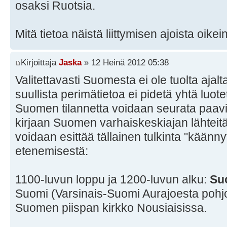
osaksi Ruotsia.
Mitä tietoa näistä liittymisen ajoista oikei
Kirjoittaja
Jaska
» 12 Heinä 2012 05:38
Valitettavasti Suomesta ei ole tuolta ajalta 
suullista perimätietoa ei pidetä yhtä luot
Suomen tilannetta voidaan seurata paavin 
kirjaan Suomen varhaiskeskiajan lähteitä
voidaan esittää tällainen tulkinta "käänn
etenemisestä:
1100-luvun loppu ja 1200-luvun alku:
Su
Suomi (Varsinais-Suomi Aurajoesta pohjo
Suomen piispan kirkko Nousiaisissa.