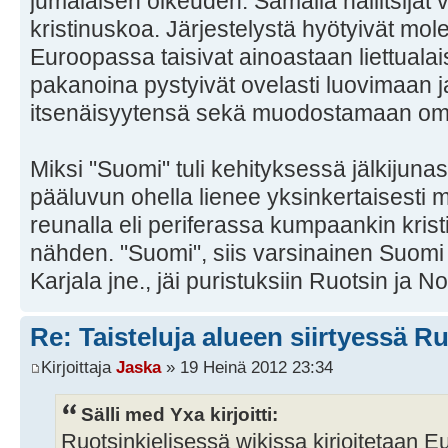
jumalaisen oikeuden. Samalla hallitsijat v
kristinuskoa. Järjestelystä hyötyivät mo
Euroopassa taisivat ainoastaan liettualaise
pakanoina pystyivät ovelasti luovimaan j
itsenäisyytensä sekä muodostamaan oma
Miksi "Suomi" tuli kehityksessä jälkijun
pääluvun ohella lienee yksinkertaisesti 
reunalla eli periferassa kumpaankin kri
nähden. "Suomi", siis varsinainen Suomi
Karjala jne., jäi puristuksiin Ruotsin ja N
Re: Taisteluja alueen siirtyessä Ru
Kirjoittaja
Jaska
» 19 Heinä 2012 23:34
Sälli med Yxa kirjoitti:
Ruotsinkielisessä wikissa kirjoitetaan E