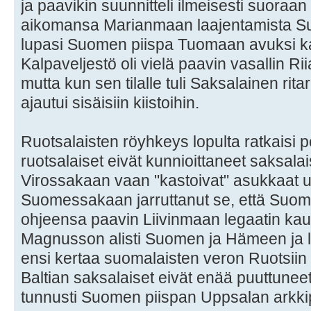
ja paavikin suunnitteli ilmeisesti suoraa
aikomansa Marianmaan laajentamista S
lupasi Suomen piispa Tuomaan avuksi kal
Kalpaveljestö oli vielä paavin vasallin Ri
mutta kun sen tilalle tuli Saksalainen rit
ajautui sisäisiin kiistoihin.
Ruotsalaisten röyhkeys lopulta ratkaisi 
ruotsalaiset eivät kunnioittaneet saksala
Virossakaan vaan "kastoivat" asukkaat u
Suomessakaan jarruttanut se, että Suom
ohjeensa paavin Liivinmaan legaatin kautt
Magnusson alisti Suomen ja Hämeen ja l
ensi kertaa suomalaisten veron Ruotsiin
Baltian saksalaiset eivät enää puuttuneet
tunnusti Suomen piispan Uppsalan arkkip