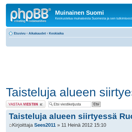
Muinainen Suomi
Keskustelua muinaisesta Suomesta ja sen tutkimisest
Etusivu
‹
Aikakaudet
‹
Keskiaika
Taisteluja alueen siirty
Lähetä vastaus
Taisteluja alueen siirtyessä Ru
Kirjoittaja
Sees2011
» 11 Heinä 2012 15:10