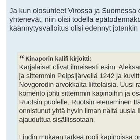
Ja kun olosuhteet Virossa ja Suomessa 
yhtenevät, niin olisi todella epätodennäköi
käännytysvalloitus olisi edennyt jotenki
Kinaporin kalifi kirjoitti:
Karjalaiset olivat ilmeisesti esim. Alek
ja sittemmin Peipsijärvellä 1242 ja kuvi
Novgorodin arvokkaita liittolaisia. Uusi
komento johti sittemmin kapinoihin ja osa 
Ruotsin puolelle. Ruotsin eteneminen It
onnistunut yhtä hyvin ilman näitä uusia li
ajauduttua sisällissotaan.
Lindin mukaan tärkeä rooli kapinoissa on