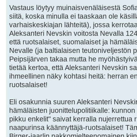
Vastaus löytyy muinaisvenäläisestä Sofi
siitä, koska minulla ei taaskaan ole käsi
varhaiskeskiajan lähteitä), jossa kerrot
Aleksanteri Nevskin voitosta Nevalla 1240
että ruotsalaiset, suomalaiset ja hämäläi
Nevalle (ja baltialaisen teutoniveljestön
Peipsijärven takaa mutta he myöhästyivät
tietää kertoa, että Aleksanteri Nevskin 
ihmeellinen näky kohtasi heitä: herran en
ruotsalaiset!
Eli osakunnia suuren Aleksanteri Nevskin
hämäläisten juonittelupolitiikalle: kunno
pikku enkelit" saivat kerralla nujerrettua 
naapurinsa käännyttäjä-ruotsalaiset! Tämä
Birger-jaarlin pakkomielteenomainen kiin