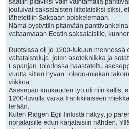
saatiin pitäviksi vain vaihtamalla panttivan
joutuivat saksalaisten liittolaisiksi siksi, 
lähetettiin Saksaan opiskelemaan.
Nämä pystyttiin pitämään panttivankeina, ja 
valtaamaaan Eestin saksalaisille, kunnon
Ruotsissa oli jo 1200-lukuun mennessä ol
valtataisteluja, joten asetekniikka ja sotata
Espanjan Toledossa haastateltu aseseppä
vuotta sitten hyvän Toledo-miekan takomi
viikkoa.
Asesepän kuukauden työ oli niin kallis, ette
1200-luvulla varaa frankkilaiseen miekkaa
terään.
Kuten Ridgen Egil-linkistä näkyy, jo pare
norjalaisille edun karjalaisiin nähden. Yl