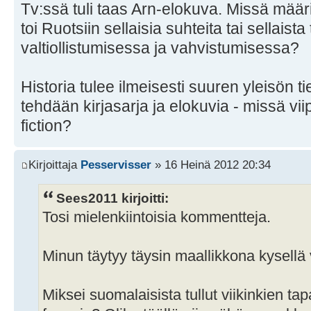
Tv:ssä tuli taas Arn-elokuva. Missä määrin
toi Ruotsiin sellaisia suhteita tai sellaist
valtiollistumisessa ja vahvistumisessa?
Historia tulee ilmeisesti suuren yleisön ti
tehdään kirjasarja ja elokuvia - missä v
fiction?
Kirjoittaja
Pesservisser
» 16 Heinä 2012 20:34
Sees2011 kirjoitti:
Tosi mielenkiintoisia kommentteja.
Minun täytyy täysin maallikkona kysellä 
Miksei suomalaisista tullut viikinkien ta