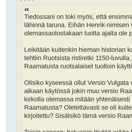
Tiedossani on toki myös, että ensimmäi
lähinnä taruna. Eihän Henrik-nimisen 
olemassaolostakaan tuolta ajalta ole pi
Leikitään kuitenkin hieman historian 
tehtiin Ruotsista ristiretki 1150-luvulla
Raamatusta ruotsalaiset tuolloin käytt
Olisiko kyseessä ollut Versio Vulgata 
aikaan käytössä jokin muu versio Ra
kirkolla olemassa mitään yhtenäisesti 
Raamatusta? Oletettavasti se oli kuiten
kirjoitettu? Sisälsikö tämä versio Raa