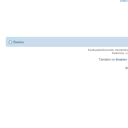
Error 
Etusivu
Keskustelufoorumin moottorina
Käännös, Lu
Tämäkin on
ilmainen
Il