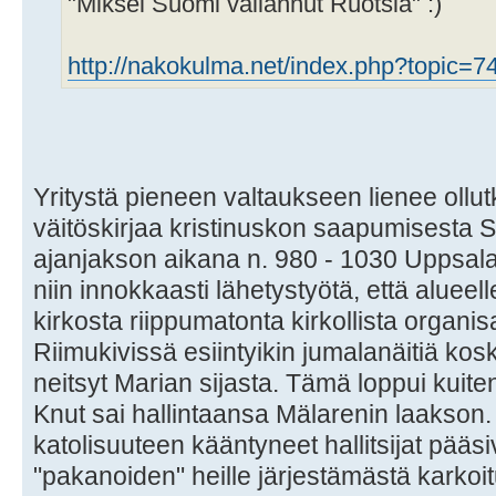
"Miksei Suomi vallannut Ruotsia" :)
http://nakokulma.net/index.php?topic=7
Yritystä pieneen valtaukseen lienee ollu
väitöskirjaa kristinuskon saapumisesta
ajanjakson aikana n. 980 - 1030 Uppsalan
niin innokkaasti lähetystyötä, että alue
kirkosta riippumatonta kirkollista organisa
Riimukivissä esiintyikin jumalanäitiä kos
neitsyt Marian sijasta. Tämä loppui kuit
Knut sai hallintaansa Mälarenin laakson.
katolisuuteen kääntyneet hallitsijat pääs
"pakanoiden" heille järjestämästä karkoi