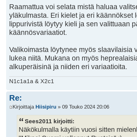
Raamattua voi selata mistä haluaa vali
yläkulmasta. Eri kielet ja eri käännökset 
lippurivistä löytyy kieli ja sen valittuaa
käännösvariaatiot.
Valikoimasta löytynee myös slaavilaisia 
lukea niitä. Mukana on myös heprealaisia 
alkuperäisinä ja niiden eri variaatioita.
N1c1a1a & X2c1
Re:
Kirjoittaja
Hiisipiru
» 09 Touko 2024 20:06
Sees2011 kirjoitti:
Näkökulmalla käytiin vuosi sitten mielenk