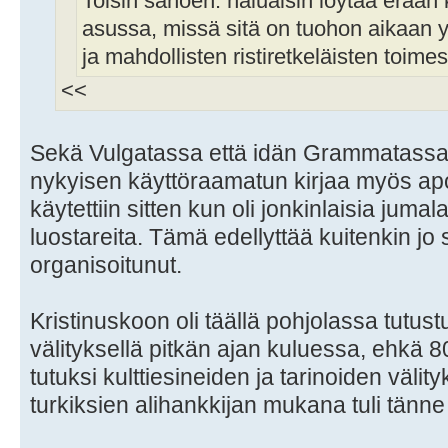
Toisin sanoen: haluaisin löytää erään
asussa, missä sitä on tuohon aikaan y
ja mahdollisten ristiretkeläisten toim
<<
Sekä Vulgatassa että idän Grammatassa 
nykyisen käyttöraamatun kirjaa myös apok
käytettiin sitten kun oli jonkinlaisia juma
luostareita. Tämä edellyttää kuitenkin jo s
organisoitunut.
Kristinuskoon oli täällä pohjolassa tutust
välityksellä pitkän ajan kuluessa, ehkä 8
tutuksi kulttiesineiden ja tarinoiden välit
turkiksien alihankkijan mukana tuli tänne