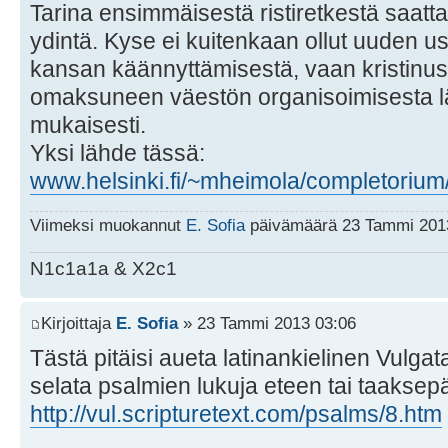
Tarina ensimmäisestä ristiretkestä saattaa
ydintä. Kyse ei kuitenkaan ollut uuden u
kansan käännyttämisestä, vaan kristinus
omaksuneen väestön organisoimisesta lä
mukaisesti.
Yksi lähde tässä:
www.helsinki.fi/~mheimola/completorium/
Viimeksi muokannut
E. Sofia
päivämäärä 23 Tammi 2013
N1c1a1a & X2c1
Kirjoittaja
E. Sofia
» 23 Tammi 2013 03:06
Tästä pitäisi aueta latinankielinen Vulgat
selata psalmien lukuja eteen tai taaksepä
http://vul.scripturetext.com/psalms/8.htm