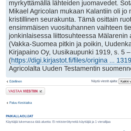
myrkyttämällä lähteiden juomavedet. Sotaa 
Mikael Agricolan mukaan Kalantiin oli jo
kristillinen seurakunta. Tämä osittain ruot
ensimmäisen vuosituhannen vaihteen tien
jonkinlaisessa liittosuhteessa Mälarenin a
(Vakka-Suomea pitkin ja poikin, Uudenk
Kirjapaino Oy, Uusikaupunki 1919, s. 5 –
(
https://digi.kirjastot.fi/files/origina ... 13
Agricolalta Uuden Testamentin suomenn
Näytä viestit ajalta:
Edellinen
Lähetä vastaus
Paluu Keskiaika
PAIKALLAOLIJAT
Käyttäjiä lukemassa tätä aluetta: Ei rekisteröityneitä käyttäjiä ja 1 vierailijaa