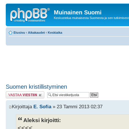
Muinainen Suomi
Keskustelua muinaisesta Suomesta ja sen tutkimisest
Etusivu
‹
Aikakaudet
‹
Keskiaika
Suomen kristillistyminen
Lähetä vastaus
Kirjoittaja
E. Sofia
» 23 Tammi 2013 02:37
Aleksi kirjoitti:
<<<<