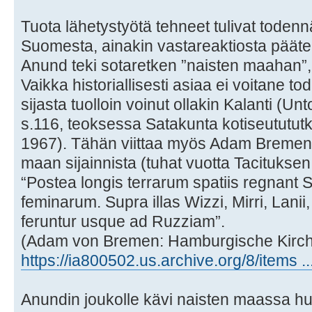
Tuota lähetystyötä tehneet tulivat toden
Suomesta, ainakin vastareaktiosta päät
Anund teki sotaretken ”naisten maahan”,
Vaikka historiallisesti asiaa ei voitane 
sijasta tuolloin voinut ollakin Kalanti (U
s.116, teoksessa Satakunta kotiseututut
1967). Tähän viittaa myös Adam Bremenil
maan sijainnista (tuhat vuotta Tacituksen
“Postea longis terrarum spatiis regnant
feminarum. Supra illas Wizzi, Mirri, Lanii,
feruntur usque ad Ruzziam”.
(Adam von Bremen: Hamburgische Kirche
https://ia800502.us.archive.org/8/items .
Anundin joukolle kävi naisten maassa huo