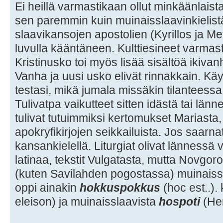
Ei heillä varmastikaan ollut minkäänlais
sen paremmin kuin muinaisslaavinkielistä
slaavikansojen apostolien (Kyrillos ja M
luvulla kääntäneen. Kulttiesineet varmasti ol
Kristinusko toi myös lisää sisältöä ikivan
Vanha ja uusi usko elivät rinnakkain. Käy
testasi, mikä jumala missäkin tilanteessa 
Tulivatpa vaikutteet sitten idästä tai län
tulivat tutuimmiksi kertomukset Mariasta
apokryfikirjojen seikkailuista. Jos saarnatt
kansankielellä. Liturgiat olivat lännessä
latinaa, tekstit Vulgatasta, mutta Novgo
(kuten Savilahden pogostassa) muinaiss
oppi ainakin
hokkuspokkus
(hoc est..).
eleison) ja muinaisslaavista
hospoti
(He