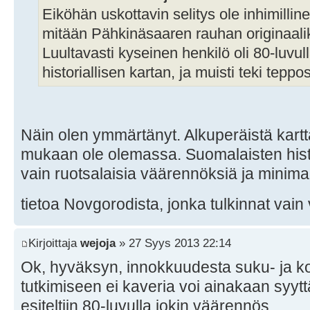
Eiköhän uskottavin selitys ole inhimilli
mitään Pähkinäsaaren rauhan originaali
Luultavasti kyseinen henkilö oli 80-luvu
historiallisen kartan, ja muisti teki teppos
Näin olen ymmärtänyt. Alkuperäistä karttaa
mukaan ole olemassa. Suomalaisten hist
vain ruotsalaisia väärennöksiä ja minimaa
tietoa Novgorodista, jonka tulkinnat vain
Kirjoittaja
wejoja
» 27 Syys 2013 22:14
Ok, hyväksyn, innokkuudesta suku- ja ko
tutkimiseen ei kaveria voi ainakaan syytt
esiteltiin 80-luvulla jokin väärennös.