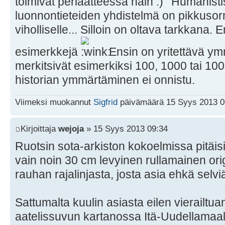
toimivat periaatteessa näin
Humanistis
luonnontieteiden yhdistelmä on pikkusor
viholliselle... Silloin on oltava tarkkana. 
esimerkkejä
Ensin on yritettävä ym
merkitsivät esimerkiksi 100, 1000 tai 100
historian ymmärtäminen ei onnistu.
Viimeksi muokannut
Sigfrid
päivämäärä 15 Syys 2013 09
Kirjoittaja
wejoja
» 15 Syys 2013 09:34
Ruotsin sota-arkiston kokoelmissa pitäisi
vain noin 30 cm levyinen rullamainen ori
rauhan rajalinjasta, josta asia ehkä selvi
Sattumalta kuulin asiasta eilen vierailtu
aatelissuvun kartanossa Itä-Uudellamaall