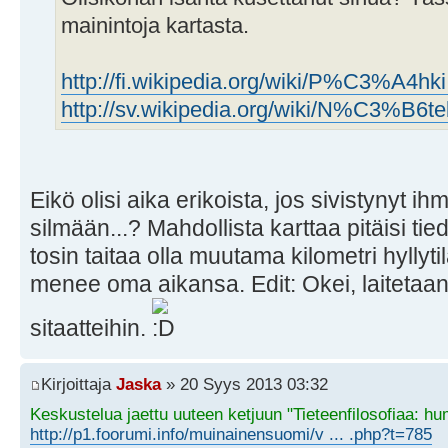
mainintoja kartasta.
http://fi.wikipedia.org/wiki/P%C3%A4hki
http://sv.wikipedia.org/wiki/N%C3%B6te
Eikö olisi aika erikoista, jos sivistynyt i
silmään...? Mahdollista karttaa pitäisi tied
tosin taitaa olla muutama kilometri hyllyti
menee oma aikansa. Edit: Okei, laitetaan
sitaatteihin.
Kirjoittaja
Jaska
» 20 Syys 2013 03:32
Keskustelua jaettu uuteen ketjuun "Tieteenfilosofiaa: hu
http://p1.foorumi.info/muinainensuomi/v ... .php?t=785