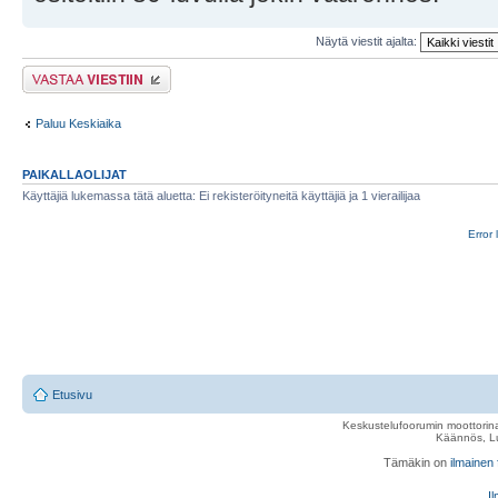
Näytä viestit ajalta:
Lähetä vastaus
Paluu Keskiaika
PAIKALLAOLIJAT
Käyttäjiä lukemassa tätä aluetta: Ei rekisteröityneitä käyttäjiä ja 1 vierailijaa
Error 
Etusivu
Keskustelufoorumin moottorina
Käännös, Lu
Tämäkin on
ilmainen
Il