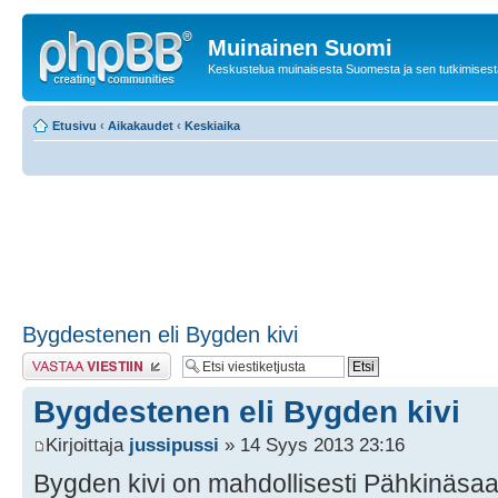
Muinainen Suomi
Keskustelua muinaisesta Suomesta ja sen tutkimisest
Etusivu
‹
Aikakaudet
‹
Keskiaika
Bygdestenen eli Bygden kivi
Lähetä vastaus
Bygdestenen eli Bygden kivi
Kirjoittaja
jussipussi
» 14 Syys 2013 23:16
Bygden kivi on mahdollisesti Pähkinäsa