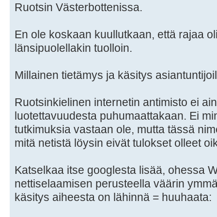
Ruotsin Västerbottenissa.
En ole koskaan kuullutkaan, että rajaa o
länsipuolellakin tuolloin.
Millainen tietämys ja käsitys asiantuntijo
Ruotsinkielinen internetin antimisto ei a
luotettavuudesta puhumaattakaan. Ei min
tutkimuksia vastaan ole, mutta tässä n
mitä netistä löysin eivät tulokset olleet o
Katselkaa itse googlesta lisää, ohessa Wi
nettiselaamisen perusteella väärin ymmär
käsitys aiheesta on lähinnä = huuhaata: