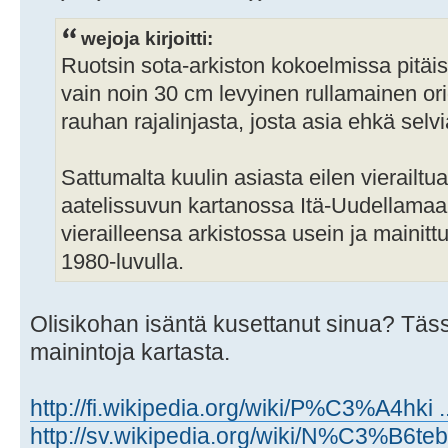
wejoja kirjoitti:
Ruotsin sota-arkiston kokoelmissa pitäisi
vain noin 30 cm levyinen rullamainen or
rauhan rajalinjasta, josta asia ehkä selvi
Sattumalta kuulin asiasta eilen vierailtu
aatelissuvun kartanossa Itä-Uudellamaall
vierailleensa arkistossa usein ja mainittu 
1980-luvulla.
Olisikohan isäntä kusettanut sinua? Tässä
mainintoja kartasta.
http://fi.wikipedia.org/wiki/P%C3%A4hki 
http://sv.wikipedia.org/wiki/N%C3%B6teb