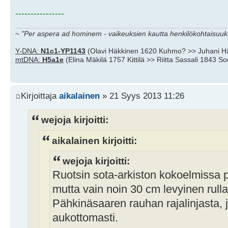
----------------
~
"Per aspera ad hominem - vaikeuksien kautta henkilökohtaisuuks
Y-DNA:
N1c1-YP1143
(Olavi Häkkinen 1620 Kuhmo? >> Juhani H
mtDNA:
H5a1e
(Elina Mäkilä 1757 Kittilä >> Riitta Sassali 1843 S
Kirjoittaja
aikalainen
» 21 Syys 2013 11:26
wejoja kirjoitti:
aikalainen kirjoitti:
wejoja kirjoitti:
Ruotsin sota-arkiston kokoelmissa pi
mutta vain noin 30 cm levyinen rulla
Pähkinäsaaren rauhan rajalinjasta, j
aukottomasti.