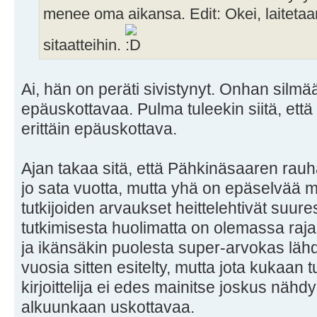
menee oma aikansa. Edit: Okei, laitetaa
sitaatteihin.
Ai, hän on peräti sivistynyt. Onhan silm
epäuskottavaa. Pulma tuleekin siitä, ett
erittäin epäuskottava.
Ajan takaa sitä, että Pähkinäsaaren rauhan
jo sata vuotta, mutta yhä on epäselvää m
tutkijoiden arvaukset heittelehtivät suure
tutkimisesta huolimatta on olemassa rajan
ja ikänsäkin puolesta super-arvokas läh
vuosia sitten esitelty, mutta jota kukaan tu
kirjoittelija ei edes mainitse joskus nähdyk
alkuunkaan uskottavaa.