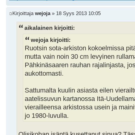
Kirjoittaja
wejoja
» 18 Syys 2013 10:05
aikalainen kirjoitti:
wejoja kirjoitti:
Ruotsin sota-arkiston kokoelmissa pitäi
mutta vain noin 30 cm levyinen rullama
Pähkinäsaaren rauhan rajalinjasta, jos
aukottomasti.
Sattumalta kuulin asiasta eilen vierai
aatelissuvun kartanossa Itä-Uudellamaa
vierailleensa arkistossa usein ja mainit
jo 1980-luvulla.
Olisikohan isäntä kusettanut sinua? Täss