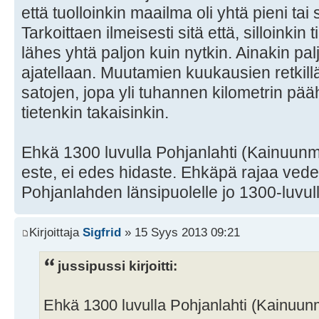
että tuolloinkin maailma oli yhtä pieni tai
Tarkoittaen ilmeisesti sitä että, silloinkin
lähes yhtä paljon kuin nytkin. Ainakin p
ajatellaan. Muutamien kuukausien retkillä
satojen, jopa yli tuhannen kilometrin p
tietenkin takaisinkin.
Ehkä 1300 luvulla Pohjanlahti (Kainuunme
este, ei edes hidaste. Ehkäpä rajaa vedett
Pohjanlahden länsipuolelle jo 1300-luvull
Kirjoittaja
Sigfrid
» 15 Syys 2013 09:21
jussipussi kirjoitti:
Ehkä 1300 luvulla Pohjanlahti (Kainuunm