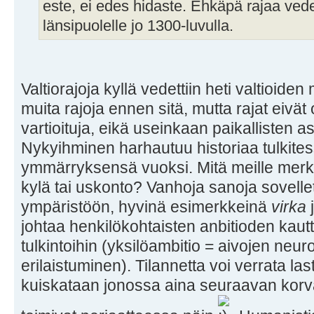
este, ei edes hidaste. Ehkäpä rajaa vede
länsipuolelle jo 1300-luvulla.
Valtiorajoja kyllä vedettiin heti valtioid
muita rajoja ennen sitä, mutta rajat eivät
vartioituja, eikä useinkaan paikallisten 
Nykyihminen harhautuu historiaa tulkites
ymmärryksensä vuoksi. Mitä meille merki
kylä tai uskonto? Vanhoja sanoja sovellet
ympäristöön, hyvinä esimerkkeinä
virka
johtaa henkilökohtaisten anbitioden kaut
tulkintoihin (yksilöambitio = aivojen neu
erilaistuminen). Tilannetta voi verrata last
kuiskataan jonossa aina seuraavan korva