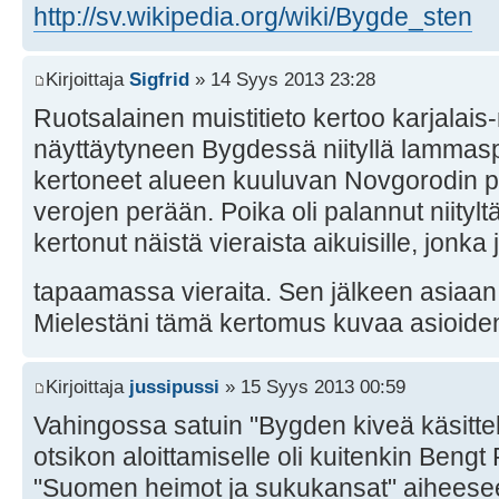
http://sv.wikipedia.org/wiki/Bygde_sten
Kirjoittaja
Sigfrid
» 14 Syys 2013 23:28
Ruotsalainen muistitieto kertoo karjalais
näyttäytyneen Bygdessä niityllä lammasp
kertoneet alueen kuuluvan Novgorodin pri
verojen perään. Poika oli palannut niity
kertonut näistä vieraista aikuisille, jonka
tapaamassa vieraita. Sen jälkeen asiaan 
Mielestäni tämä kertomus kuvaa asioiden
Kirjoittaja
jussipussi
» 15 Syys 2013 00:59
Vahingossa satuin "Bygden kiveä käsittel
otsikon aloittamiselle oli kuitenkin Bengt 
"Suomen heimot ja sukukansat" aiheesee