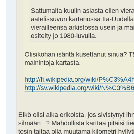
Sattumalta kuulin asiasta eilen vier
aatelissuvun kartanossa Itä-Uudella
vierailleensa arkistossa usein ja main
esitelty jo 1980-luvulla.
Olisikohan isäntä kusettanut sinua? Tä
mainintoja kartasta.
http://fi.wikipedia.org/wiki/P%C3%A4h
http://sv.wikipedia.org/wiki/N%C3%B6
Eikö olisi aika erikoista, jos sivistynyt 
silmään...? Mahdollista karttaa pitäisi tie
tosin taitaa olla muutama kilometri hyllyt