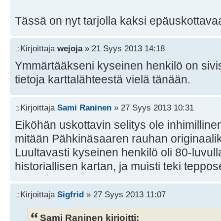
Tässä on nyt tarjolla kaksi epäuskottava
Kirjoittaja
wejoja
» 21 Syys 2013 14:18
Ymmärtääkseni kyseinen henkilö on sivi
tietoja karttalähteestä vielä tänään.
Kirjoittaja
Sami Raninen
» 27 Syys 2013 10:31
Eiköhän uskottavin selitys ole inhimillin
mitään Pähkinäsaaren rauhan originaalik
Luultavasti kyseinen henkilö oli 80-luvul
historiallisen kartan, ja muisti teki teppos
Kirjoittaja
Sigfrid
» 27 Syys 2013 11:07
Sami Raninen kirjoitti: