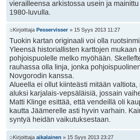
vierailleensa arkistossa usein ja mainittu k
1980-luvulla.
Kirjoittaja
Pesservisser
» 15 Syys 2013 11:27
Tuokin kartan originaali voi olla ruotsinmi
Yleensä historiallisten karttojen mukaan r
pohjoispuolelle melko myöhään. Skelleft
rauhassa olla linja, jonka pohjoispuolinen
Novgorodin kanssa.
Alueella ei ollut kiinteästi mitään valtiota
aluksi karjalais-vepsäläisiä, jossain vaih
Matti Klinge esittää, että vendeillä oli k
kautta Jäämerelle asti hyvin varhain. Kain
syntyä heidän vaikutuksestaan.
Kirjoittaja
aikalainen
» 15 Syys 2013 23:27