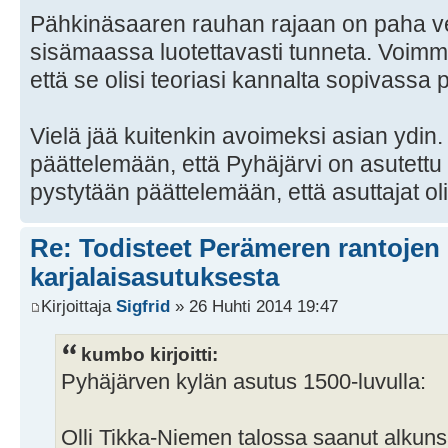
Pähkinäsaaren rauhan rajaan on paha ved
sisämaassa luotettavasti tunneta. Voimme t
että se olisi teoriasi kannalta sopivassa 
Vielä jää kuitenkin avoimeksi asian ydin.
päättelemään, että Pyhäjärvi on asutettu
pystytään päättelemään, että asuttajat oli
Re: Todisteet Perämeren rantojen
karjalaisasutuksesta
Kirjoittaja
Sigfrid
» 26 Huhti 2014 19:47
kumbo kirjoitti:
Pyhäjärven kylän asutus 1500-luvulla:
Olli Tikka-Niemen talossa saanut alku