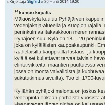
Kirjoittaja
Sigfrid
» 26 Huhti 2014 19:20
kumbo kirjoitti:
Mäkiöiskylä kuuluu Pyhäjärven kappelin pi
vedenjakaja-alueella ja Kuopion rajalla. K
peninkulmaa itäkaakkoon meren rannasta
Pyhäjoen suu. Kylä on 18 ... 20 penin
joka on kyläläisten kauppakaupunki. Em
raahelaisilla kauppiailla lastaus- ja ka
kyläläiset kuljettavat tervaa talvisin hevo
elintarvikkeita, maantien puuttuessa ven
jossa on monta vaivalloista ja kuohuvaa
sukututkimus sivuilta). Tuo oli 1700-lu
Kyllähän pyhäjoki melonta on joskus kesä
vedenpinta onkaan parhaista vuosista a
Haapaveden järven pintaa on kai useasti