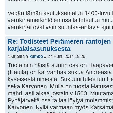
Vedän tämän asutuksen alun 1400-luvull
verokirjamerkintöjen osalta toteutuu muu
verokirjat ovat vain suuntaa-antavia ajo
Re: Todisteet Perämeren rantojen
karjalaisasutuksesta
Kirjoittaja
kumbo
» 27 Huhti 2014 19:26
Tuota niin näistä suurin osa on Haapave
(Hatula) on kai vanhaa sukua Andreasta 
kyseisestä nimestä. Sukuuni tulee tuo H
sekä Karvonen. Mulla on tuosta Hatuses
mahd. asti alkaa jostain v.1500. Muutama
Pyhäjärveltä osa taitaa löytyä molemmista
Karvonen. Kyllä varmaan myös Kärsämä