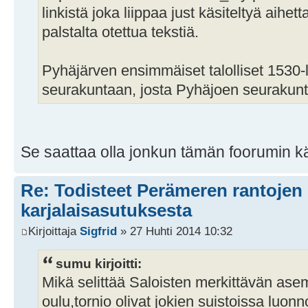
linkistä joka liippaa just käsiteltyä aihett
palstalta otettua tekstiä.
Pyhäjärven ensimmäiset talolliset 1530-l
seurakuntaan, josta Pyhäjoen seurakunta
Se saattaa olla jonkun tämän foorumin k
Re: Todisteet Perämeren rantojen
karjalaisasutuksesta
Kirjoittaja
Sigfrid
» 27 Huhti 2014 10:32
sumu kirjoitti:
Mikä selittää Saloisten merkittävän as
oulu,tornio olivat jokien suistoissa luon