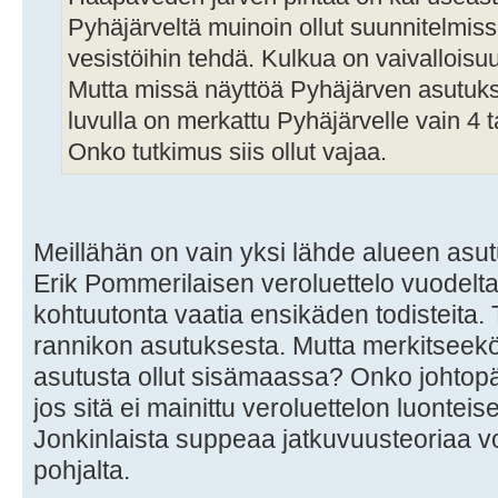
Pyhäjärveltä muinoin ollut suunnitelmis
vesistöihin tehdä. Kulkua on vaivalloisu
Mutta missä näyttöä Pyhäjärven asutuk
luvulla on merkattu Pyhäjärvelle vain 4 t
Onko tutkimus siis ollut vajaa.
Meillähän on vain yksi lähde alueen asu
Erik Pommerilaisen veroluettelo vuodelta
kohtuutonta vaatia ensikäden todisteita. 
rannikon asutuksesta. Mutta merkitseekö 
asutusta ollut sisämaassa? Onko johtopää
jos sitä ei mainittu veroluettelon luonte
Jonkinlaista suppeaa jatkuvuusteoriaa vo
pohjalta.