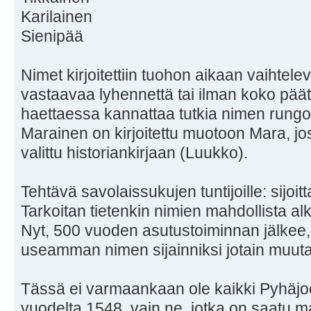
Karilainen
Sienipää
Nimet kirjoitettiin tuohon aikaan vaihtele
vastaavaa lyhennettä tai ilman koko pää
haettaessa kannattaa tutkia nimen rungo
Marainen on kirjoitettu muotoon Mara, jo
valittu historiankirjaan (Luukko).
Tehtävä savolaissukujen tuntijoille: sijoi
Tarkoitan tietenkin nimien mahdollista a
Nyt, 500 vuoden asutustoiminnan jälkee,
useamman nimen sijainniksi jotain muuta
Tässä ei varmaankaan ole kaikki Pyhäjo
vuodelta 1548, vain ne, jotka on saatu