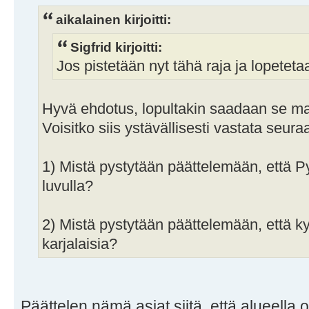
aikalainen kirjoitti:
Sigfrid kirjoitti:
Jos pistetään nyt tähä raja ja lopeteta
Hyvä ehdotus, lopultakin saadaan se maa
Voisitko siis ystävällisesti vastata seur
1) Mistä pystytään päättelemään, että P
luvulla?
2) Mistä pystytään päättelemään, että kys
karjalaisia?
Päättelen nämä asiat siitä, että alueella o