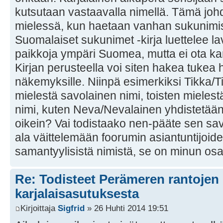
kutsutaan vastaavalla nimellä. Tämä joh
mielessä, kun haetaan vanhan sukunimi
Suomalaiset sukunimet -kirja luettelee la
paikkoja ympäri Suomea, mutta ei ota kan
Kirjan perusteella voi siten hakea tukea hy
näkemyksille. Niinpä esimerkiksi Tikka/T
mielestä savolainen nimi, toisten mielest
nimi, kuten Neva/Nevalainen yhdistetää
oikein? Vai todistaako nen-pääte sen sav
ala väittelemään foorumin asiantuntijoid
samantyylisistä nimistä, se on minun osa
Re: Todisteet Perämeren rantojen
karjalaisasutuksesta
Kirjoittaja
Sigfrid
» 26 Huhti 2014 19:51