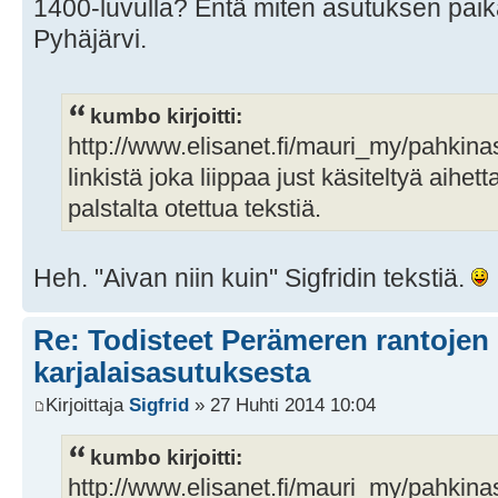
1400-luvulla? Entä miten asutuksen paik
Pyhäjärvi.
kumbo kirjoitti:
http://www.elisanet.fi/mauri_my/pahkinas
linkistä joka liippaa just käsiteltyä aihett
palstalta otettua tekstiä.
Heh. "Aivan niin kuin" Sigfridin tekstiä.
Re: Todisteet Perämeren rantojen
karjalaisasutuksesta
Kirjoittaja
Sigfrid
» 27 Huhti 2014 10:04
kumbo kirjoitti:
http://www.elisanet.fi/mauri_my/pahkinas