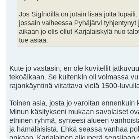
Jos Sigfridillä on jotain lisää joita lupaili
jossain vaiheessa Pyhäjärvi tyhjentynyt
aikaan jo olis ollut Karjalaiskylä nuo talo
tue asiaa.
Kute jo vastasin, en ole kuvitellit jatku
tekoâikaan. Se kuitenkin oli voimassa vu
rajankäyntinä viitattava vielä 1500-luvull
Toinen asia, josta jo varoitan ennenkuin
Minun käsitykseni mukaan savolaiset ovat
etninen ryhmä, synteesi alueen vanhoista
ja hämäläisistä. Ehkä seassa vanhaa pohj
onkaan. Karjalainen alkuperä sensijaan sy