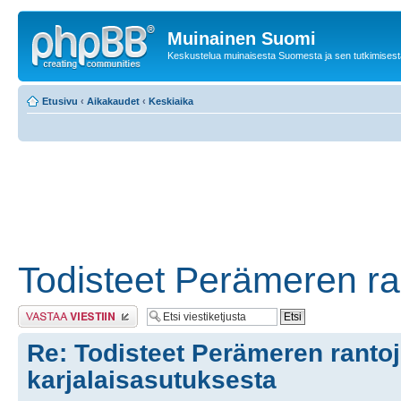
Muinainen Suomi
Keskustelua muinaisesta Suomesta ja sen tutkimisest
Etusivu
‹
Aikakaudet
‹
Keskiaika
Todisteet Perämeren ra
Lähetä vastaus
Re: Todisteet Perämeren ranto
karjalaisasutuksesta