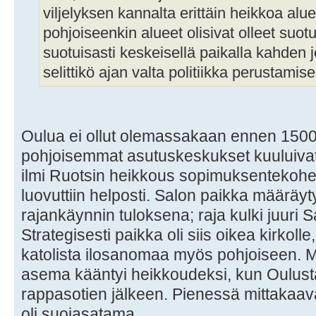
viljelyksen kannalta erittäin heikkoa alue
pohjoiseenkin alueet olisivat olleet suotu
suotuisasti keskeisellä paikalla kahden j
selittikö ajan valta politiikka perustamis
Oulua ei ollut olemassakaan ennen 1500
pohjoisemmat asutuskeskukset kuuluivat
ilmi Ruotsin heikkous sopimuksentekohet
luovuttiin helposti. Salon paikka määräyt
rajankäynnin tuloksena; raja kulki juuri S
Strategisesti paikka oli siis oikea kirkolle,
katolista ilosanomaa myös pohjoiseen. 
asema kääntyi heikkoudeksi, kun Oulusta
rappasotien jälkeen. Pienessä mittakaavas
oli suojasatama.