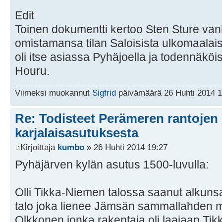
Edit
Toinen dokumentti kertoo Sten Sture 
omistamansa tilan Saloisista ulkomaalaise
oli itse asiassa Pyhäjoella ja todennäköis
Houru.
Viimeksi muokannut
Sigfrid
päivämäärä 26 Huhti 2014 1
Re: Todisteet Perämeren rantojen
karjalaisasutuksesta
Kirjoittaja
kumbo
» 26 Huhti 2014 19:27
Pyhäjärven kylän asutus 1500-luvulla:
Olli Tikka-Niemen talossa saanut alkun
talo joka lienee Jämsän sammallahden 
Olkkonen jonka rakentaja oli laajaan Ti