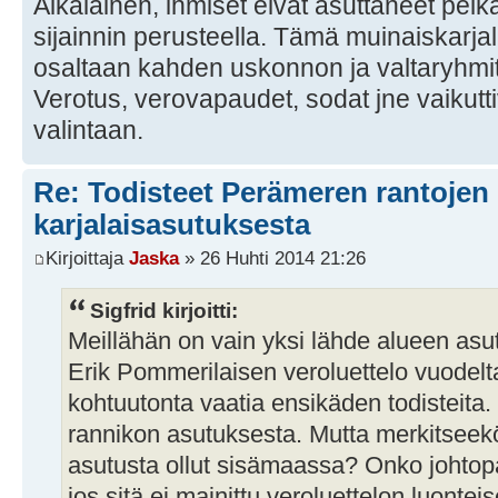
Aikalainen, ihmiset eivät asuttaneet pel
sijainnin perusteella. Tämä muinaiskarj
osaltaan kahden uskonnon ja valtaryhmitt
Verotus, verovapaudet, sodat jne vaikut
valintaan.
Re: Todisteet Perämeren rantojen
karjalaisasutuksesta
Kirjoittaja
Jaska
» 26 Huhti 2014 21:26
Sigfrid kirjoitti:
Meillähän on vain yksi lähde alueen as
Erik Pommerilaisen veroluettelo vuodelt
kohtuutonta vaatia ensikäden todisteita. 
rannikon asutuksesta. Mutta merkitseekö
asutusta ollut sisämaassa? Onko johtopää
jos sitä ei mainittu veroluettelon luonte