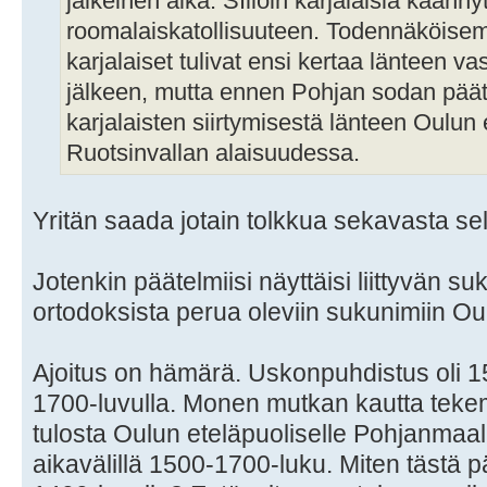
jälkeinen aika. SIlloin karjalaisia käännyt
roomalaiskatollisuuteen. Todennäköisem
karjalaiset tulivat ensi kertaa länteen 
jälkeen, mutta ennen Pohjan sodan päätty
karjalaisten siirtymisestä länteen Oulun 
Ruotsinvallan alaisuudessa.
Yritän saada jotain tolkkua sekavasta sel
Jotenkin päätelmiisi näyttäisi liittyvän su
ortodoksista perua oleviin sukunimiin Oul
Ajoitus on hämärä. Uskonpuhdistus oli 1
1700-luvulla. Monen mutkan kautta tekem
tulosta Oulun eteläpuoliselle Pohjanmaalle
aikavälillä 1500-1700-luku. Miten tästä p