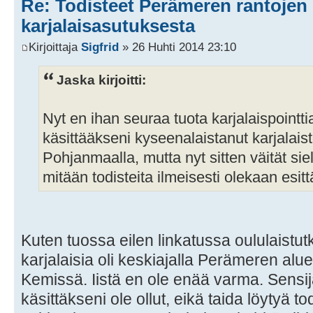
Re: Todisteet Perämeren rantojen
karjalaisasutuksesta
Kirjoittaja
Sigfrid
» 26 Huhti 2014 23:10
Jaska kirjoitti:
Nyt en ihan seuraa tuota karjalaispointtia
käsittääkseni kyseenalaistanut karjalais
Pohjanmaalla, mutta nyt sitten väität siel
mitään todisteita ilmeisesti olekaan esit
Kuten tuossa eilen linkatussa oululaistu
karjalaisia oli keskiajalla Perämeren alue
Kemissä. Iistä en ole enää varma. Sensij
käsittäkseni ole ollut, eikä taida löytyä t