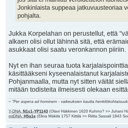
Jonkinlaista suppeaa jatkuvuusteoriaa v
pohjalta.
Jukka Korpelahan on perustellut, että "v
alkaen olisi ollut lähinnä sitä, että eräm
asukkaat olisi saatu veronkannon piiriin.
Nyt en ihan seuraa tuota karjalaispointtias
käsittääkseni kyseenalaistanut karjalais
Pohjanmaalla, mutta nyt sitten väität siell
mitään todisteita ilmeisesti olekaan esitt
~
"Per aspera ad hominem - vaikeuksien kautta henkilökohtaisuuks
Y-DNA:
N1c1-YP1143
(Olavi Häkkinen 1620 Kuhmo? >> Juhani H
mtDNA:
H5a1e
(Elina Mäkilä 1757 Kittilä >> Riitta Sassali 1843 S