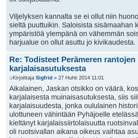
Viljelyksen kannalta se ei ollut niin huon
sieltä puuttuikin. Saloisista sisämaahan 
ympäristöä ylempänä on vähemmän soist
harjualue on ollut asuttu jo kivikaudesta.
Re: Todisteet Perämeren rantojen
karjalaisasutuksesta
Kirjoittaja
Sigfrid
» 27 Huhti 2014 11:01
Aikalainen, Jaskan otsikko on väärä, ko
karjalaisesta muinaisasutuksesta, siis s
karjalaisuudesta, jonka oululainen histor
ulottuneen vähintään Pyhäjoelle etelässä
kieltänyt karjalaissiirtolaisuutta ruotsinv
oli ruotsivallan aikana oikeus vaihtaa as