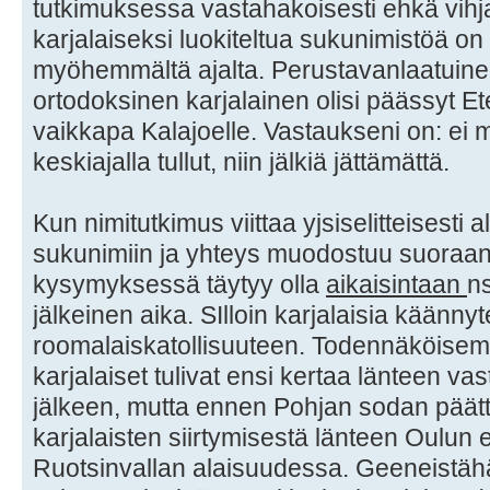
tutkimuksessa vastahakoisesti ehkä vihja
karjalaiseksi luokiteltua sukunimistöä on nä
myöhemmältä ajalta. Perustavanlaatuin
ortodoksinen karjalainen olisi päässyt E
vaikkapa Kalajoelle. Vastaukseni on: ei 
keskiajalla tullut, niin jälkiä jättämättä.
Kun nimitutkimus viittaa yjsiselitteisesti a
sukunimiin ja yhteys muodostuu suoraan
kysymyksessä täytyy olla
aikaisintaan
ns
jälkeinen aika. SIlloin karjalaisia käännyte
roomalaiskatollisuuteen. Todennäköisemp
karjalaiset tulivat ensi kertaa länteen v
jälkeen, mutta ennen Pohjan sodan päätty
karjalaisten siirtymisestä länteen Oulun 
Ruotsinvallan alaisuudessa. Geeneistähä