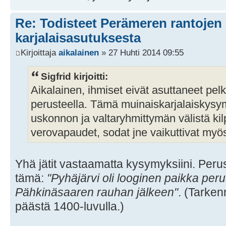
Re: Todisteet Perämeren rantojen
karjalaisasutuksesta
Kirjoittaja
aikalainen
» 27 Huhti 2014 09:55
Sigfrid kirjoitti:
Aikalainen, ihmiset eivät asuttaneet pel
perusteella. Tämä muinaiskarjalaiskys
uskonnon ja valtaryhmittymän välistä kil
verovapaudet, sodat jne vaikuttivat myö
Yhä jätit vastaamatta kysymyksiini. Peru
tämä:
"Pyhäjärvi oli looginen paikka peru
Pähkinäsaaren rauhan jälkeen"
. (Tarken
päästä 1400-luvulla.)