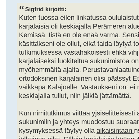
Sigfrid kirjoitti:
Kuten tuossa eilen linkatussa oululaist
karjalaisia oli keskiajalla Perämeren alu
Kemissä. Iistä en ole enää varma. Sensi
käsittäkseni ole ollut, eikä taida löytyä 
tutkimuksessa vastahakoisesti ehkä vihja
karjalaiseksi luokiteltua sukunimistöä on n
myöhemmältä ajalta. Perustavanlaatuin
ortodoksinen karjalainen olisi päässyt E
vaikkapa Kalajoelle. Vastaukseni on: ei 
keskiajalla tullut, niin jälkiä jättämättä.
Kun nimitutkimus viittaa yjsiselitteisesti 
sukunimiin ja yhteys muodostuu suoraan
kysymyksessä täytyy olla
aikaisintaan
n