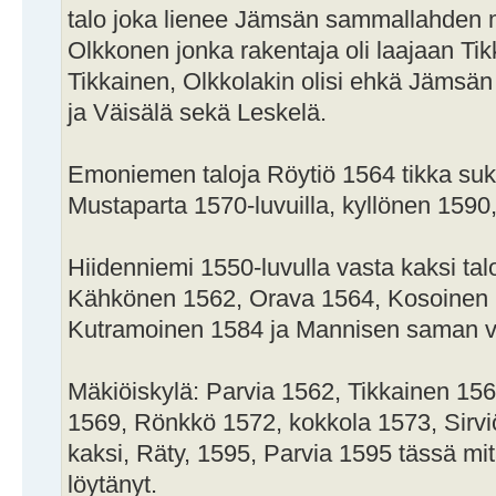
talo joka lienee Jämsän sammallahden
Olkkonen jonka rakentaja oli laajaan T
Tikkainen, Olkkolakin olisi ehkä Jämsän 
ja Väisälä sekä Leskelä.
Emoniemen taloja Röytiö 1564 tikka suk
Mustaparta 1570-luvuilla, kyllönen 1590
Hiidenniemi 1550-luvulla vasta kaksi t
Kähkönen 1562, Orava 1564, Kosoinen 1
Kutramoinen 1584 ja Mannisen saman v
Mäkiöiskylä: Parvia 1562, Tikkainen 1
1569, Rönkkö 1572, kokkola 1573, Sirviö
kaksi, Räty, 1595, Parvia 1595 tässä mitä
löytänyt.