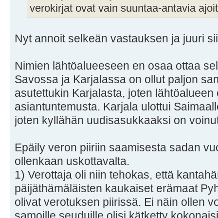
verokirjat ovat vain suuntaa-antavia ajo
Nyt annoit selkeän vastauksen ja juuri sii
Nimien lähtöalueeseen en osaa ottaa sel
Savossa ja Karjalassa on ollut paljon s
asutettukin Karjalasta, joten lähtöalueen 
asiantuntemusta. Karjala ulottui Saimaalle
joten kyllähän uudisasukkaaksi on voinut 
Epäily veron piiriin saamisesta sadan vuo
ollenkaan uskottavalta.
1) Verottaja oli niin tehokas, että kantah
päijäthämäläisten kaukaiset erämaat Pyh
olivat verotuksen piirissä. Ei näin ollen voi
samoille seuduille olisi kätketty kokonais