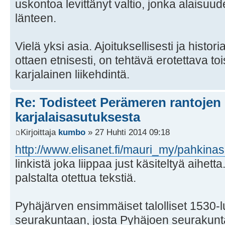
uskontoa levittänyt valtio, jonka alaisuud
länteen.
Vielä yksi asia. Ajoituksellisesti ja histor
ottaen etnisesti, on tehtävä erotettava to
karjalainen liikehdintä.
Re: Todisteet Perämeren rantojen
karjalaisasutuksesta
Kirjoittaja
kumbo
» 27 Huhti 2014 09:18
http://www.elisanet.fi/mauri_my/pahkinas
linkistä joka liippaa just käsiteltyä aihetta
palstalta otettua tekstiä.
Pyhäjärven ensimmäiset talolliset 1530-l
seurakuntaan, josta Pyhäjoen seurakunta