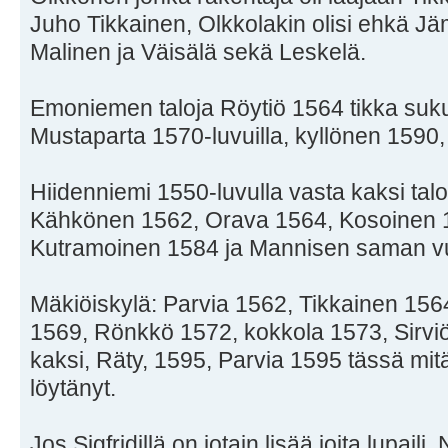
Juho Tikkainen, Olkkolakin olisi ehkä Jäm
Malinen ja Väisälä sekä Leskelä.
Emoniemen taloja Röytiö 1564 tikka suk
Mustaparta 1570-luvuilla, kyllönen 1590,
Hiidenniemi 1550-luvulla vasta kaksi ta
Kähkönen 1562, Orava 1564, Kosoinen 15
Kutramoinen 1584 ja Mannisen saman vu
Mäkiöiskylä: Parvia 1562, Tikkainen 15
1569, Rönkkö 1572, kokkola 1573, Sirviö
kaksi, Räty, 1595, Parvia 1595 tässä mitä
löytänyt.
Jos Sigfridillä on jotain lisää joita lupaili.