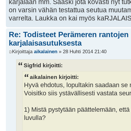
karjalaan mm. Sääski jota kovasti nyt tut
on varsin vähän testattua seutua muuta
varrelta. Laukka on kai myös kaRJALA
Re: Todisteet Perämeren rantojen
karjalaisasutuksesta
Kirjoittaja
aikalainen
» 28 Huhti 2014 21:40
Sigfrid kirjoitti:
aikalainen kirjoitti:
Hyvä ehdotus, lopultakin saadaan se m
Voisitko siis ystävällisesti vastata se
1) Mistä pystytään päättelemään, että
luvulla?