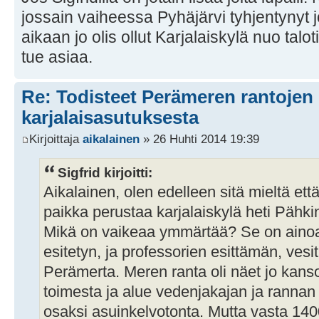
jossain vaiheessa Pyhäjärvi tyhjentynyt 
aikaan jo olis ollut Karjalaiskylä nuo talot
tue asiaa.
Re: Todisteet Perämeren rantojen
karjalaisasutuksesta
Kirjoittaja
aikalainen
» 26 Huhti 2014 19:39
Sigfrid kirjoitti:
Aikalainen, olen edelleen sitä mieltä ett
paikka perustaa karjalaiskylä heti Pähk
Mikä on vaikeaa ymmärtää? Se on ainoa 
esitetyn, ja professorien esittämän, vesit
Perämerta. Meren ranta oli näet jo kanso
toimesta ja alue vedenjakajan ja rannan
osaksi asuinkelvotonta. Mutta vasta 140