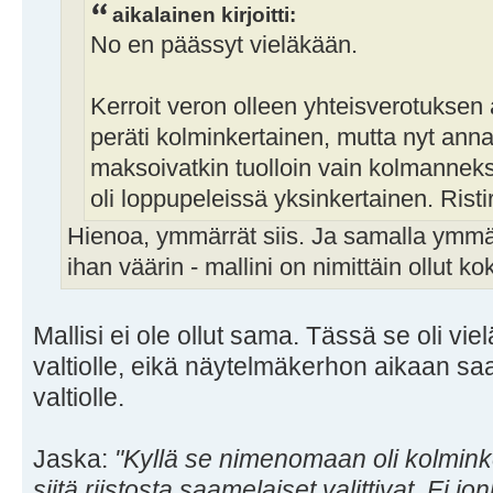
aikalainen kirjoitti:
No en päässyt vieläkään.
Kerroit veron olleen yhteisverotuksen
peräti kolminkertainen, mutta nyt ann
maksoivatkin tuolloin vain kolmannekse
oli loppupeleissä yksinkertainen. Ristir
Hienoa, ymmärrät siis. Ja samalla ymmär
ihan väärin - mallini on nimittäin ollut k
Mallisi ei ole ollut sama. Tässä se oli vi
valtiolle, eikä näytelmäkerhon aikaan 
valtiolle.
Jaska:
"Kyllä se nimenomaan oli kolmink
siitä riistosta saamelaiset valittivat. Ei jo