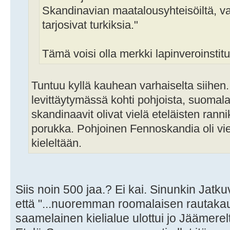
Skandinavian maatalousyhteisöiltä, va
tarjosivat turkiksia."
Tämä voisi olla merkki lapinveroinstitu
Tuntuu kyllä kauhean varhaiselta siihen.
levittäytymässä kohti pohjoista, suomalai
skandinaavit olivat vielä eteläisten ran
porukka. Pohjoinen Fennoskandia oli vi
kieleltään.
Siis noin 500 jaa.? Ei kai. Sinunkin Jatku
että "...nuoremman roomalaisen rautak
saamelainen kielialue ulottui jo Jäämere