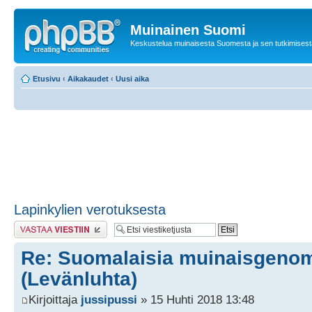
Muinainen Suomi
Keskustelua muinaisesta Suomesta ja sen tutkimisest
Etusivu
‹
Aikakaudet
‹
Uusi aika
Lapinkylien verotuksesta
Lähetä vastaus
Re: Suomalaisia muinaisgeno
(Levänluhta)
Kirjoittaja
jussipussi
» 15 Huhti 2018 13:48