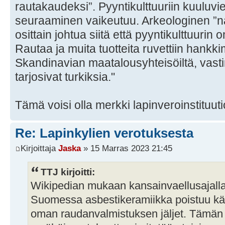
rautakaudeksi”. Pyyntikulttuuriin kuuluv
seuraaminen vaikeutuu. Arkeologinen ”
osittain johtua siitä että pyyntikulttuurin
Rautaa ja muita tuotteita ruvettiin hank
Skandinavian maatalousyhteisöiltä, vasti
tarjosivat turkiksia."
Tämä voisi olla merkki lapinveroinstituuti
Re: Lapinkylien verotuksesta
Kirjoittaja
Jaska
» 15 Marras 2023 21:45
TTJ kirjoitti:
Wikipedian mukaan kansainvaellusajalla
Suomessa asbestikeramiikka poistuu käy
oman raudanvalmistuksen jäljet. Tämän 