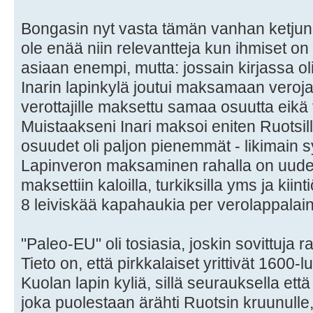
Bongasin nyt vasta tämän vanhan ketjun,
ole enää niin relevantteja kun ihmiset o
asiaan enempi, mutta: jossain kirjassa oli
Inarin lapinkylä joutui maksamaan veroja
verottajille maksettu samaa osuutta eikä 
Muistaakseni Inari maksoi eniten Ruotsil
osuudet oli paljon pienemmät - likimain s
Lapinveron maksaminen rahalla on uuden
maksettiin kaloilla, turkiksilla yms ja kiint
8 leiviskää kapahaukia per verolappalai
"Paleo-EU" oli tosiasia, joskin sovittuja r
Tieto on, että pirkkalaiset yrittivät 1600
Kuolan lapin kyliä, sillä seurauksella että 
joka puolestaan ärähti Ruotsin kruunulle, j