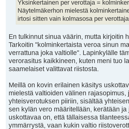
Yksinkertainen per verottaja = kolminke
Näytelmäkerhon mielestä kolminkertainenki
irtosi sitten vain kolmasosa per verottaj
En tulkinnut sinua väärin, mutta kirjoitin 
Tarkoitin "kolminkertaista veroa sinun
verrattuna joka valtiolle". Lapinkylälle tä
verorasitus kaikkineen, kuten meni tuo lai
saamelaiset valittavat riistosta.
Meillä on kovin erilainen käsitys uskotta
mielestä valtioiden välinen rajasopimus, j
yhteisverotuksen piiriin, sisältää yhteis
sen kylän vero määritellään, kerätään ja
uskottavaa on, että tällaisessa tilanteess
ymmärrystä, vaan kukin valtio riistovero