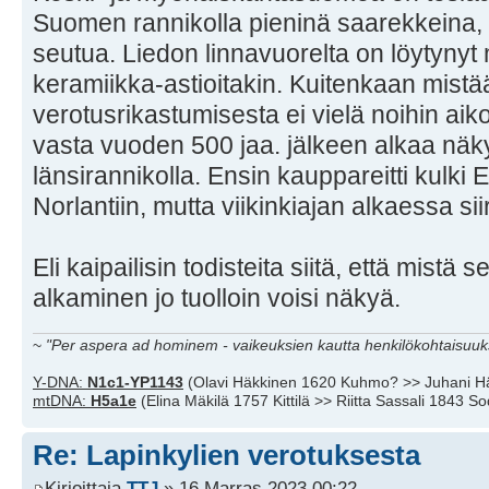
Suomen rannikolla pieninä saarekkeina, 
seutua. Liedon linnavuorelta on löytynyt 
keramiikka-astioitakin. Kuitenkaan mistään
verotusrikastumisesta ei vielä noihin aik
vasta vuoden 500 jaa. jälkeen alkaa näk
länsirannikolla. Ensin kauppareitti kulki
Norlantiin, mutta viikinkiajan alkaessa si
Eli kaipailisin todisteita siitä, että mistä
alkaminen jo tuolloin voisi näkyä.
~
"Per aspera ad hominem - vaikeuksien kautta henkilökohtaisuuks
Y-DNA:
N1c1-YP1143
(Olavi Häkkinen 1620 Kuhmo? >> Juhani H
mtDNA:
H5a1e
(Elina Mäkilä 1757 Kittilä >> Riitta Sassali 1843 S
Re: Lapinkylien verotuksesta
Kirjoittaja
TTJ
» 16 Marras 2023 00:22