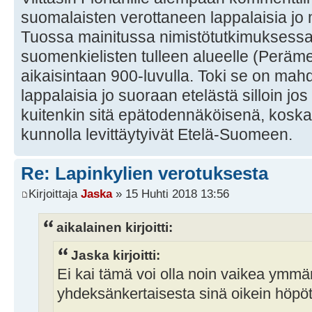
suomalaisten verottaneen lappalaisia jo m
Tuossa mainitussa nimistötutkimuksessa
suomenkielisten tulleen alueelle (Peräme
aikaisintaan 900-luvulla. Toki se on mahdol
lappalaisia jo suoraan etelästä silloin jos 
kuitenkin sitä epätodennäköisenä, koska
kunnolla levittäytyivät Etelä-Suomeen.
Re: Lapinkylien verotuksesta
Kirjoittaja
Jaska
» 15 Huhti 2018 13:56
aikalainen kirjoitti:
Jaska kirjoitti:
Ei kai tämä voi olla noin vaikea ymm
yhdeksänkertaisesta sinä oikein höpö