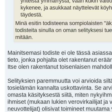
yhteistä ymmärrystä, vaan kukin valtio
kykenee, ja asukkaat näyttelevät köyhi
täydestä.
Minä esitin todisteena sompiolaisten "äk
todisteita sinulla on oman selityksesi tu
mitään.
Mainitsemasi todiste ei ole tässä asiassa
tieto, jonka pohjalta olet rakentanut erä
Itse olen rakentanut toisenlaisen mahdoll
Selityksien paremmuutta voi arvioida siltä
tosielämän kannalta uskottavinta. Se arvi
omasta käsityksestä siitä, miten nykyihmi
ihmiset (mukaan lukien verovirkailijat ja v
neuvottelijat) olisivat toimineet muutama