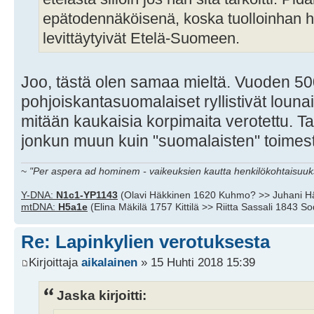
epätodennäköisenä, koska tuolloinhan h
levittäytyivät Etelä-Suomeen.
Joo, tästä olen samaa mieltä. Vuoden 500
pohjoiskantasuomalaiset ryllistivät lounais
mitään kaukaisia korpimaita verotettu. Tai 
jonkun muun kuin "suomalaisten" toimes
~
"Per aspera ad hominem - vaikeuksien kautta henkilökohtaisuuks
Y-DNA:
N1c1-YP1143
(Olavi Häkkinen 1620 Kuhmo? >> Juhani H
mtDNA:
H5a1e
(Elina Mäkilä 1757 Kittilä >> Riitta Sassali 1843 S
Re: Lapinkylien verotuksesta
Kirjoittaja
aikalainen
» 15 Huhti 2018 15:39
Jaska kirjoitti: