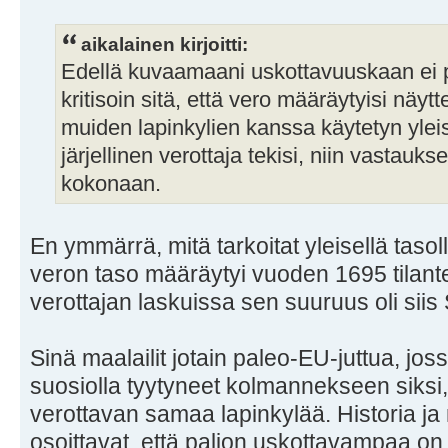
aikalainen kirjoitti:
Edellä kuvaamaani uskottavuuskaan ei 
kritisoin sitä, että vero määräytyisi näyt
muiden lapinkylien kanssa käytetyn yle
järjellinen verottaja tekisi, niin vastauks
kokonaan.
En ymmärrä, mitä tarkoitat yleisellä tasoll
veron taso määräytyi vuoden 1695 tilante
verottajan laskuissa sen suuruus oli siis
Sinä maalailit jotain paleo-EU-juttua, joss
suosiolla tyytyneet kolmannekseen siksi,
verottavan samaa lapinkylää. Historia ja
osoittavat, että paljon uskottavampaa on 