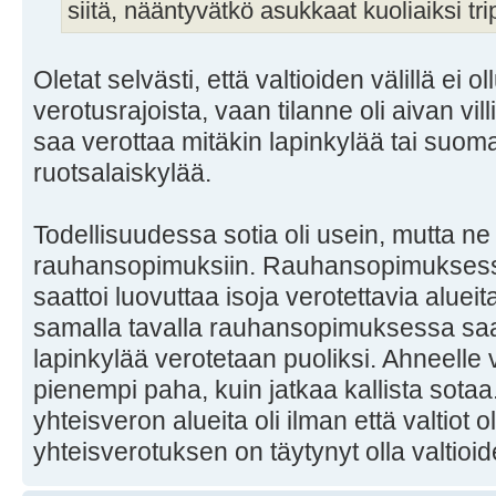
siitä, nääntyvätkö asukkaat kuoliaiksi t
Oletat selvästi, että valtioiden välillä ei 
verotusrajoista, vaan tilanne oli aivan vill
saa verottaa mitäkin lapinkylää tai suoma
ruotsalaiskylää.
Todellisuudessa sotia oli usein, mutta ne
rauhansopimuksiin. Rauhansopimuksessa 
saattoi luovuttaa isoja verotettavia alueita
samalla tavalla rauhansopimuksessa saate
lapinkylää verotetaan puoliksi. Ahneelle va
pienempi paha, kuin jatkaa kallista sotaa
yhteisveron alueita oli ilman että valtiot ol
yhteisverotuksen on täytynyt olla valtioi