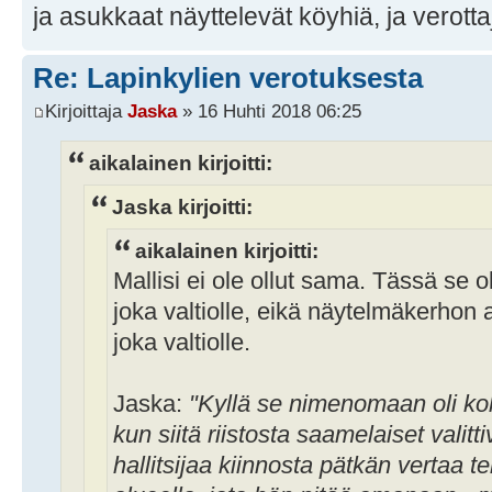
ja asukkaat näyttelevät köyhiä, ja verott
Re: Lapinkylien verotuksesta
Kirjoittaja
Jaska
» 16 Huhti 2018 06:25
aikalainen kirjoitti:
Jaska kirjoitti:
aikalainen kirjoitti:
Mallisi ei ole ollut sama. Tässä se o
joka valtiolle, eikä näytelmäkerho
joka valtiolle.
Jaska:
"Kyllä se nimenomaan oli kol
kun siitä riistosta saamelaiset valitt
hallitsijaa kiinnosta pätkän vertaa