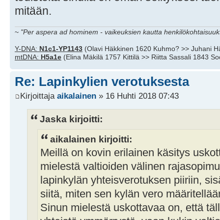
mitään.
~
"Per aspera ad hominem - vaikeuksien kautta henkilökohtaisuuks
Y-DNA:
N1c1-YP1143
(Olavi Häkkinen 1620 Kuhmo? >> Juhani H
mtDNA:
H5a1e
(Elina Mäkilä 1757 Kittilä >> Riitta Sassali 1843 S
Re: Lapinkylien verotuksesta
Kirjoittaja
aikalainen
» 16 Huhti 2018 07:43
Jaska kirjoitti:
aikalainen kirjoitti:
Meillä on kovin erilainen käsitys usko
mielestä valtioiden välinen rajasopimus
lapinkylän yhteisverotuksen piiriin, s
siitä, miten sen kylän vero määritellää
Sinun mielestä uskottavaa on, että täll