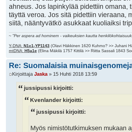
ahneus. Jos lapinkylää pidettiin omana, tie
täyttä veroa. Jos sitä pidettiin vieraana, mik
siitä, nääntyvätkö asukkaat kuoliaiksi tr
~
"Per aspera ad hominem - vaikeuksien kautta henkilökohtaisuuks
Y-DNA:
N1c1-YP1143
(Olavi Häkkinen 1620 Kuhmo? >> Juhani H
mtDNA:
H5a1e
(Elina Mäkilä 1757 Kittilä >> Riitta Sassali 1843 S
Re: Suomalaisia muinaisgenomeja
Kirjoittaja
Jaska
» 15 Huhti 2018 13:59
jussipussi kirjoitti:
Kvenlander kirjoitti:
jussipussi kirjoitti:
Myös nimistötutkimuksen mukaan a