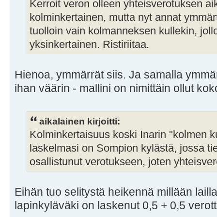
Kerroit veron olleen yhteisverotuksen ai
kolminkertainen, mutta nyt annat ymmärt
tuolloin vain kolmanneksen kullekin, joll
yksinkertainen. Ristiriitaa.
Hienoa, ymmärrät siis. Ja samalla ymmärr
ihan väärin - mallini on nimittäin ollut k
aikalainen kirjoitti:
Kolminkertaisuus koski Inarin "kolmen 
laskelmasi on Sompion kylästä, jossa tie
osallistunut verotukseen, joten yhteisvero
Eihän tuo selitystä heikennä millään laill
lapinkyläväki on laskenut 0,5 + 0,5 verotta