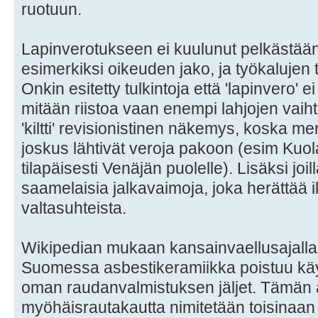
ruotuun.
Lapinverotukseen ei kuulunut pelkästää
esimerkiksi oikeuden jako, ja työkalujen 
Onkin esitetty tulkintoja että 'lapinvero' e
mitään riistoa vaan enempi lahjojen vai
'kiltti' revisionistinen näkemys, koska me
joskus lähtivät veroja pakoon (esim Kuola
tilapäisesti Venäjän puolelle). Lisäksi joilla
saamelaisia jalkavaimoja, joka herättää
valtasuhteista.
Wikipedian mukaan kansainvaellusajalla
Suomessa asbestikeramiikka poistuu käy
oman raudanvalmistuksen jäljet. Tämän a
myöhäisrautakautta nimitetään toisinaan