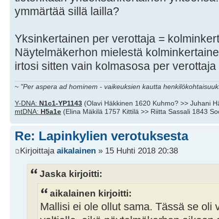
ymmärtää sillä lailla?
Yksinkertainen per verottaja = kolminker
Näytelmäkerhon mielestä kolminkertainenki
irtosi sitten vain kolmasosa per verottaj
~
"Per aspera ad hominem - vaikeuksien kautta henkilökohtaisuuks
Y-DNA:
N1c1-YP1143
(Olavi Häkkinen 1620 Kuhmo? >> Juhani H
mtDNA:
H5a1e
(Elina Mäkilä 1757 Kittilä >> Riitta Sassali 1843 S
Re: Lapinkylien verotuksesta
Kirjoittaja
aikalainen
» 15 Huhti 2018 20:38
Jaska kirjoitti:
aikalainen kirjoitti:
Mallisi ei ole ollut sama. Tässä se oli