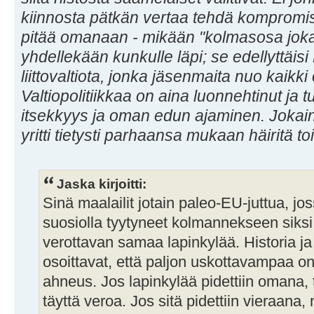
kiinnosta pätkän vertaa tehdä kompromiss
pitää omanaan - mikään "kolmasosa jokais
yhdellekään kunkulle läpi; se edellyttäis
liittovaltiota, jonka jäsenmaita nuo kaikki o
Valtiopolitiikkaa on aina luonnehtinut ja
itsekkyys ja oman edun ajaminen. Jokain
yritti tietysti parhaansa mukaan häiritä t
Jaska kirjoitti:
Sinä maalailit jotain paleo-EU-juttua, joss
suosiolla tyytyneet kolmannekseen siksi
verottavan samaa lapinkylää. Historia ja
osoittavat, että paljon uskottavampaa on 
ahneus. Jos lapinkylää pidettiin omana, ti
täyttä veroa. Jos sitä pidettiin vieraana, mi