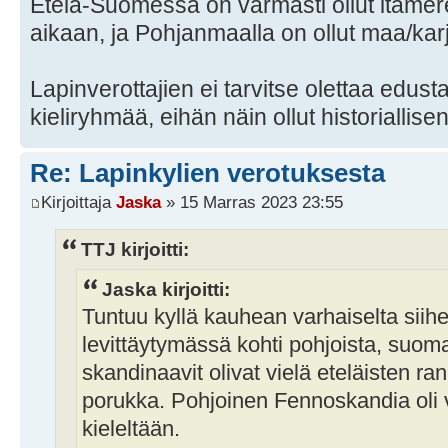
Etelä-Suomessa on varmasti ollut itämer
aikaan, ja Pohjanmaalla on ollut maa/karj
Lapinverottajien ei tarvitse olettaa edust
kieliryhmää, eihän näin ollut historiallis
Re: Lapinkylien verotuksesta
Kirjoittaja
Jaska
» 15 Marras 2023 23:55
TTJ kirjoitti:
Jaska kirjoitti:
Tuntuu kyllä kauhean varhaiselta siihe
levittäytymässä kohti pohjoista, suomal
skandinaavit olivat vielä eteläisten r
porukka. Pohjoinen Fennoskandia oli 
kieleltään.