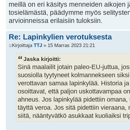
meillä on eri käsitys menneiden aikojen jä
tosielämästä, päädymme myös selityste
arvioinneissa erilaisiin tuloksiin.
Re: Lapinkylien verotuksesta
Kirjoittaja
TTJ
» 15 Marras 2023 21:21
Jaska kirjoitti:
Sinä maalailit jotain paleo-EU-juttua, joss
suosiolla tyytyneet kolmannekseen siksi
verottavan samaa lapinkylää. Historia ja
osoittavat, että paljon uskottavampaa on 
ahneus. Jos lapinkylää pidettiin omana, ti
täyttä veroa. Jos sitä pidettiin vieraana, mi
siitä, nääntyvätkö asukkaat kuoliaiksi t