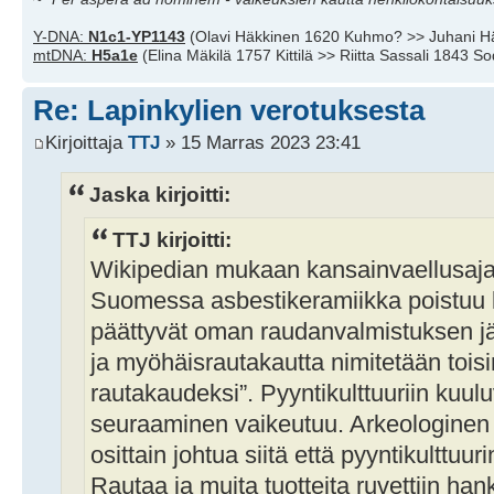
Y-DNA:
N1c1-YP1143
(Olavi Häkkinen 1620 Kuhmo? >> Juhani H
mtDNA:
H5a1e
(Elina Mäkilä 1757 Kittilä >> Riitta Sassali 1843 S
Re: Lapinkylien verotuksesta
Kirjoittaja
TTJ
» 15 Marras 2023 23:41
Jaska kirjoitti:
TTJ kirjoitti:
Wikipedian mukaan kansainvaellusaja
Suomessa asbestikeramiikka poistuu k
päättyvät oman raudanvalmistuksen jä
ja myöhäisrautakautta nimitetään tois
rautakaudeksi”. Pyyntikulttuuriin kuu
seuraaminen vaikeutuu. Arkeologinen
osittain johtua siitä että pyyntikulttuu
Rautaa ja muita tuotteita ruvettiin h