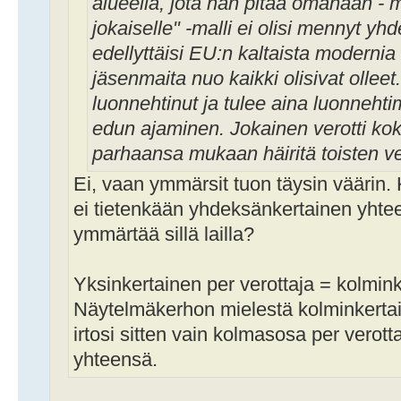
alueella, jota hän pitää omanaan -
jokaiselle" -malli ei olisi mennyt yh
edellyttäisi EU:n kaltaista modernia l
jäsenmaita nuo kaikki olisivat olleet.
luonnehtinut ja tulee aina luonneht
edun ajaminen. Jokainen verotti kokon
parhaansa mukaan häiritä toisten v
Ei, vaan ymmärsit tuon täysin väärin.
ei tietenkään yhdeksänkertainen yhtee
ymmärtää sillä lailla?
Yksinkertainen per verottaja = kolmin
Näytelmäkerhon mielestä kolminkertaine
irtosi sitten vain kolmasosa per verott
yhteensä.