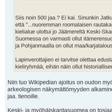
Siis noin 500 jaa.? Ei kai. Sinunkin Jatku
että "...nuoremman roomalaisen rautak
kielialue ulottui jo Jäämereltä Keski-Ska
Suomessa on varmasti ollut itämerensuo
ja Pohjanmaalla on ollut maa/karjatalous
Lapinverottajien ei tarvitse olettaa edust
kieliryhmää, eihän näin ollut historialli
Niin tuo Wikipedian ajoitus on oudon myö
arkeologisen näkymättömyyden alkamine
jaa. tienoille.
Keski- ja myöhäiskantasuomea on tosiaa