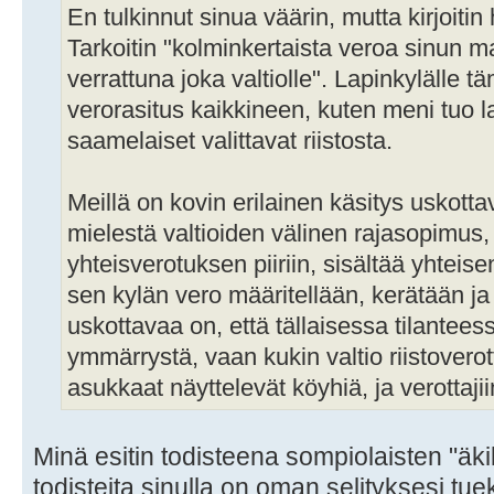
En tulkinnut sinua väärin, mutta kirjoitin
Tarkoitin "kolminkertaista veroa sinun
verrattuna joka valtiolle". Lapinkylälle t
verorasitus kaikkineen, kuten meni tuo la
saamelaiset valittavat riistosta.
Meillä on kovin erilainen käsitys uskott
mielestä valtioiden välinen rajasopimus, 
yhteisverotuksen piiriin, sisältää yhteis
sen kylän vero määritellään, kerätään ja
uskottavaa on, että tällaisessa tilanteess
ymmärrystä, vaan kukin valtio riistovero
asukkaat näyttelevät köyhiä, ja verottaj
Minä esitin todisteena sompiolaisten "äki
todisteita sinulla on oman selityksesi tue