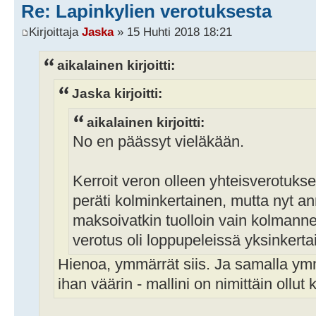
Re: Lapinkylien verotuksesta
Kirjoittaja
Jaska
» 15 Huhti 2018 18:21
aikalainen kirjoitti:
Jaska kirjoitti:
aikalainen kirjoitti:
No en päässyt vieläkään.
Kerroit veron olleen yhteisverotuks
peräti kolminkertainen, mutta nyt a
maksoivatkin tuolloin vain kolmannek
verotus oli loppupeleissä yksinkertai
Hienoa, ymmärrät siis. Ja samalla ymm
ihan väärin - mallini on nimittäin ollu