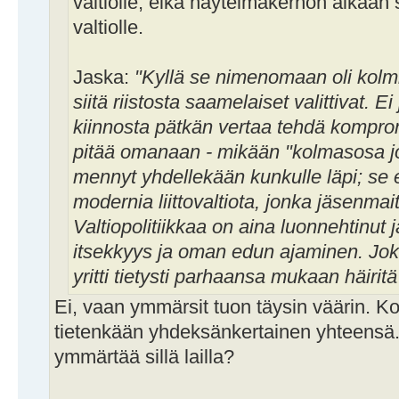
valtiolle, eikä näytelmäkerhon aikaa
valtiolle.
Jaska:
"Kyllä se nimenomaan oli kolmi
siitä riistosta saamelaiset valittivat. E
kiinnosta pätkän vertaa tehdä komprom
pitää omanaan - mikään "kolmasosa joka
mennyt yhdellekään kunkulle läpi; se e
modernia liittovaltiota, jonka jäsenmait
Valtiopolitiikkaa on aina luonnehtinut
itsekkyys ja oman edun ajaminen. Joka
yritti tietysti parhaansa mukaan häirit
Ei, vaan ymmärsit tuon täysin väärin. K
tietenkään yhdeksänkertainen yhteensä.
ymmärtää sillä lailla?