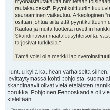
myöhäisrautakautta nimitetään toisinaa
rautakaudeksi”. Pyyntikulttuuriin kuuluv
seuraaminen vaikeutuu. Arkeologinen ”
osittain johtua siitä että pyyntikulttuuri
Rautaa ja muita tuotteita ruvettiin han
Skandinavian maatalousyhteisöiltä, vast
tarjosivat turkiksia."
Tämä voisi olla merkki lapinveroinstituut
Tuntuu kyllä kauhean varhaiselta siihen.
levittäytymässä kohti pohjoista, suomalais
skandinaavit olivat vielä eteläisten ran
porukka. Pohjoinen Fennoskandia oli vie
kieleltään.
~
"Per aspera ad hominem - vaikeuksien kautta henkilökohtaisuuks