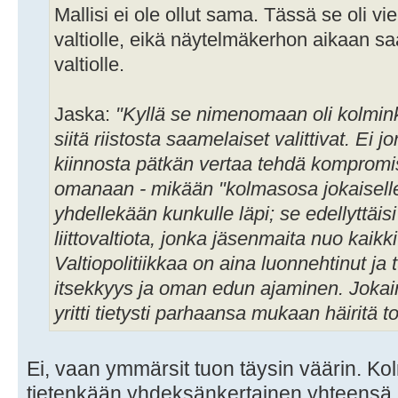
Mallisi ei ole ollut sama. Tässä se oli vi
valtiolle, eikä näytelmäkerhon aikaan 
valtiolle.
Jaska:
"Kyllä se nimenomaan oli kolmink
siitä riistosta saamelaiset valittivat. Ei j
kiinnosta pätkän vertaa tehdä kompromis
omanaan - mikään "kolmasosa jokaiselle"
yhdellekään kunkulle läpi; se edellyttäis
liittovaltiota, jonka jäsenmaita nuo kaikki 
Valtiopolitiikkaa on aina luonnehtinut ja
itsekkyys ja oman edun ajaminen. Jokain
yritti tietysti parhaansa mukaan häiritä 
Ei, vaan ymmärsit tuon täysin väärin. Ko
tietenkään yhdeksänkertainen yhteensä. 