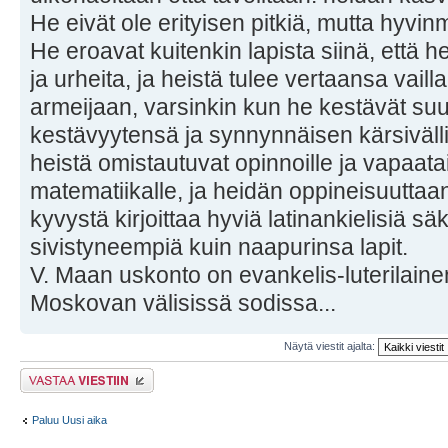
He eivät ole erityisen pitkiä, mutta hyvi
He eroavat kuitenkin lapista siinä, että h
ja urheita, ja heistä tulee vertaansa vailla
armeijaan, varsinkin kun he kestävät su
kestävyytensä ja synnynnäisen kärsiväll
heistä omistautuvat opinnoille ja vapaataite
matematiikalle, ja heidän oppineisuuttaan
kyvystä kirjoittaa hyviä latinankielisiä s
sivistyneempiä kuin naapurinsa lapit.
V. Maan uskonto on evankelis-luterilaine
Moskovan välisissä sodissa...
Näytä viestit ajalta:
Lähetä vastaus
Paluu Uusi aika