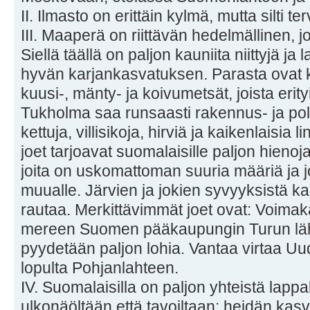
II. Ilmasto on erittäin kylmä, mutta silti te
III. Maaperä on riittävän hedelmällinen, jo
Siellä täällä on paljon kauniita niittyjä ja
hyvän karjankasvatuksen. Parasta ovat k
kuusi-, mänty- ja koivumetsät, joista eri
Tukholma saa runsaasti rakennus- ja poltt
kettuja, villisikoja, hirviä ja kaikenlaisia l
joet tarjoavat suomalaisille paljon hienoja 
joita on uskomattoman suuria määriä ja 
muualle. Järvien ja jokien syvyyksistä k
rautaa. Merkittävimmät joet ovat: Voimak
mereen Suomen pääkaupungin Turun lähel
pyydetään paljon lohia. Vantaa virtaa U
lopulta Pohjanlahteen.
IV. Suomalaisilla on paljon yhteistä lapp
ulkonäöltään että tavoiltaan: heidän kas