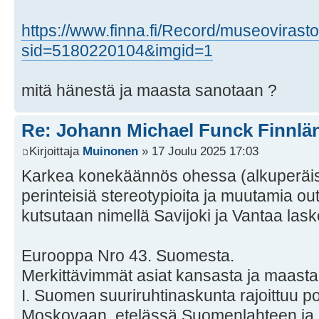
https://www.finna.fi/Record/museov
sid=5180220104&imgid=1
mitä hänestä ja maasta sanotaan ?
Re: Johann Michael Funck Finnlä
Kirjoittaja
Muinonen
» 17 Joulu 2025 17:03
Karkea konekäännös ohessa (alkuperäise
perinteisiä stereotypioita ja muutamia o
kutsutaan nimellä Savijoki ja Vantaa las
Eurooppa Nro 43. Suomesta.
Merkittävimmät asiat kansasta ja maasta
I. Suomen suuriruhtinaskunta rajoittuu p
Moskovaan, etelässä Suomenlahteen ja 