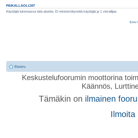
PAIKALLAOLIJAT
Käyttäjiä lukemassa tätä aluetta: Ei rekisteröityneitä käyttäjiä ja 1 vierailijaa
Error 
Etusivu
Keskustelufoorumin moottorina toim
Käännös, Lurttin
Tämäkin on
ilmainen foor
Ilmoita