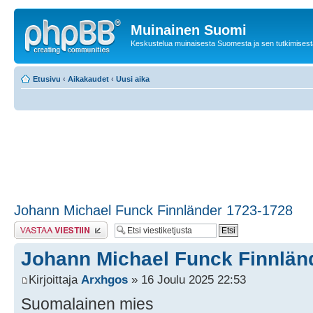
Muinainen Suomi
Keskustelua muinaisesta Suomesta ja sen tutkimisest
Etusivu
‹
Aikakaudet
‹
Uusi aika
Johann Michael Funck Finnländer 1723-1728
Lähetä vastaus
Johann Michael Funck Finnlän
Kirjoittaja
Arxhgos
» 16 Joulu 2025 22:53
Suomalainen mies