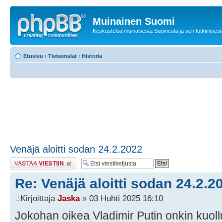
Muinainen Suomi
Keskustelua muinaisesta Suomesta ja sen tutkimisest
Etusivu
‹
Tieteenalat
‹
Historia
Venäjä aloitti sodan 24.2.2022
Lähetä vastaus
Re: Venäjä aloitti sodan 24.2.2
Kirjoittaja
Jaska
» 03 Huhti 2025 16:10
Jokohan oikea Vladimir Putin onkin kuoll