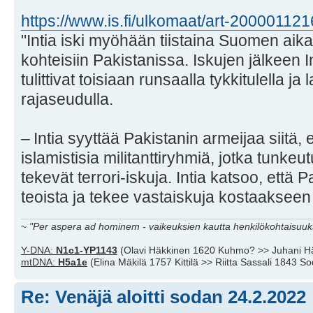
https://www.is.fi/ulkomaat/art-20000112
"Intia iski myöhään tiistaina Suomen aika
kohteisiin Pakistanissa. Iskujen jälkeen I
tulittivat toisiaan runsaalla tykkitulella j
rajaseudulla.
– Intia syyttää Pakistanin armeijaa siitä, e
islamistisia militanttiryhmiä, jotka tunkeut
tekevät terrori-iskuja. Intia katsoo, että
teoista ja tekee vastaiskuja kostaaksee
~
"Per aspera ad hominem - vaikeuksien kautta henkilökohtaisuuks
Y-DNA:
N1c1-YP1143
(Olavi Häkkinen 1620 Kuhmo? >> Juhani H
mtDNA:
H5a1e
(Elina Mäkilä 1757 Kittilä >> Riitta Sassali 1843 S
Re: Venäjä aloitti sodan 24.2.2022