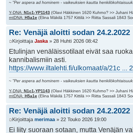
~
"Per aspera ad hominem - vaikeuksien kautta henkilökohtaisuuks
Y-DNA:
N1c1-YP1143
(Olavi Häkkinen 1620 Kuhmo? >> Juhani H
mtDNA:
H5a1e
(Elina Mäkilä 1757 Kittilä >> Riitta Sassali 1843 S
Re: Venäjä aloitti sodan 24.2.2022
Kirjoittaja
Jaska
» 28 Huhti 2026 08:42
Etulinjan venäläissotilaat eivät saa ruok
kannibalismiin asti.
https://www.iltalehti.fi/ulkomaat/a/21c ..
~
"Per aspera ad hominem - vaikeuksien kautta henkilökohtaisuuks
Y-DNA:
N1c1-YP1143
(Olavi Häkkinen 1620 Kuhmo? >> Juhani H
mtDNA:
H5a1e
(Elina Mäkilä 1757 Kittilä >> Riitta Sassali 1843 S
Re: Venäjä aloitti sodan 24.2.2022
Kirjoittaja
merimaa
» 22 Touko 2026 19:00
Ei liity suoraan sotaan, mutta Venäjän v