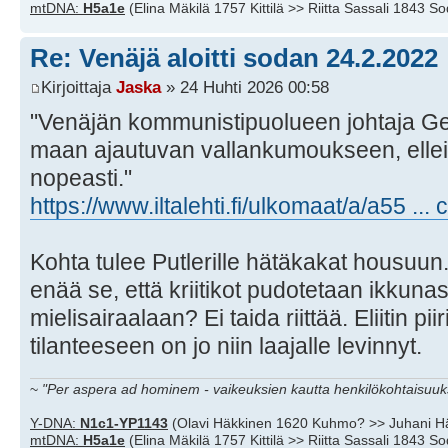
mtDNA:
H5a1e
(Elina Mäkilä 1757 Kittilä >> Riitta Sassali 1843 S
Re: Venäjä aloitti sodan 24.2.2022
Kirjoittaja
Jaska
» 24 Huhti 2026 00:58
"Venäjän kommunistipuolueen johtaja Ge
maan ajautuvan vallankumoukseen, ellei 
nopeasti."
https://www.iltalehti.fi/ulkomaat/a/a55 ..
Kohta tulee Putlerille hätäkakat housuun
enää se, että kriitikot pudotetaan ikkunas
mielisairaalaan? Ei taida riittää. Eliitin p
tilanteeseen on jo niin laajalle levinnyt.
~
"Per aspera ad hominem - vaikeuksien kautta henkilökohtaisuuks
Y-DNA:
N1c1-YP1143
(Olavi Häkkinen 1620 Kuhmo? >> Juhani H
mtDNA:
H5a1e
(Elina Mäkilä 1757 Kittilä >> Riitta Sassali 1843 S