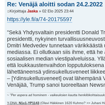
Re: Venäjä aloitti sodan 24.2.2022
Kirjoittaja
Jaska
» 02 Elo 2025 23:44
https://yle.fi/a/74-20175597
"Sekä Yhdysvaltain presidentti Donald T
presidentti, nykyinen turvallisuusneuvo
Dmitri Medvedev tunnetaan värikkäästä 
mediassa. Ei ollutkaan siis ihme, että he
sosiaalisen median viestipalveluissa. Yllä
että loukkaustenvaihdon lopputuloksen
lähettäneensä ydinsukellusveneet liikkee
– [Ydinsukellusveneet] ovat lähempänä 
Venäjää, Trump sanoi tuoreeltaan Newsm
~
"Per aspera ad hominem - vaikeuksien kautta henkilökohtaisuuks
Y-DNA:
N1c1-YP1143
(Olavi Häkkinen 1620 Kuhmo? >> Juhani H