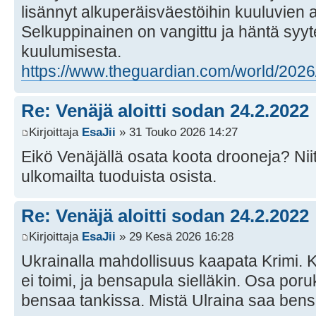
lisännyt alkuperäisväestöihin kuuluvien a
Selkuppinainen on vangittu ja häntä syyte
kuulumisesta.
https://www.theguardian.com/world/2026/
Re: Venäjä aloitti sodan 24.2.2022
Kirjoittaja
EsaJii
» 31 Touko 2026 14:27
Eikö Venäjällä osata koota drooneja? Nii
ulkomailta tuoduista osista.
Re: Venäjä aloitti sodan 24.2.2022
Kirjoittaja
EsaJii
» 29 Kesä 2026 16:28
Ukrainalla mahdollisuus kaapata Krimi. K
ei toimi, ja bensapula sielläkin. Osa porukk
bensaa tankissa. Mistä Ulraina saa ben