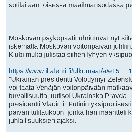
sotilaitaan toisessa maailmansodassa per
----------------------
Moskovan psykopaatit uhriutuvat nyt siitä
iskemättä Moskovan voitonpäivän juhliin,
Klubi muka julistaa siihen lyhyen yksipuol
https://www.iltalehti.fi/ulkomaat/a/e15 ..
"Ukrainan presidentti Volodymyr Zelensky
voi taata Venäjän voitonpäivään matkaavi
turvallisuutta, uutisoi Ukrainska Pravda. 
presidentti Vladimir Putinin yksipuolises
päivän tulitaukoon, jonka hän määritteli
juhlallisuuksien ajaksi.