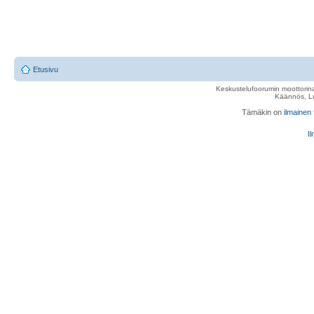
Etusivu
Keskustelufoorumin moottorina
Käännös, Lu
Tämäkin on
ilmainen
Il