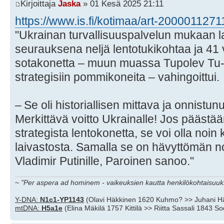
Kirjoittaja
Jaska
» 01 Kesä 2025 21:11
https://www.is.fi/kotimaa/art-2000011271
"Ukrainan turvallisuuspalvelun mukaan l
seurauksena neljä lentotuki­kohtaa ja 41 
sotakonetta – muun muassa Tupolev Tu-9
strategisiin pommikoneita – vahingoittui.
– Se oli historiallisen mittava ja onnistun
Merkittävä voitto Ukrainalle! Jos päästää
strategista lentokonetta, se voi olla no
laivastosta. Samalla se on hävyttömän no
Vladimir Putinille, Paroinen sanoo."
~
"Per aspera ad hominem - vaikeuksien kautta henkilökohtaisuuks
Y-DNA:
N1c1-YP1143
(Olavi Häkkinen 1620 Kuhmo? >> Juhani H
mtDNA:
H5a1e
(Elina Mäkilä 1757 Kittilä >> Riitta Sassali 1843 S