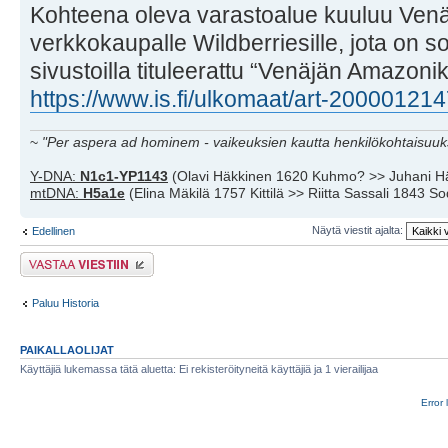
Kohteena oleva varastoalue kuuluu Ven
verkkokaupalle Wildberriesille, jota on s
sivustoilla tituleerattu “Venäjän Amazonik
https://www.is.fi/ulkomaat/art-20000121
~
"Per aspera ad hominem - vaikeuksien kautta henkilökohtaisuuks
Y-DNA:
N1c1-YP1143
(Olavi Häkkinen 1620 Kuhmo? >> Juhani H
mtDNA:
H5a1e
(Elina Mäkilä 1757 Kittilä >> Riitta Sassali 1843 S
Näytä viestit ajalta:
Edellinen
Lähetä vastaus
Paluu Historia
PAIKALLAOLIJAT
Käyttäjiä lukemassa tätä aluetta: Ei rekisteröityneitä käyttäjiä ja 1 vierailijaa
Error 