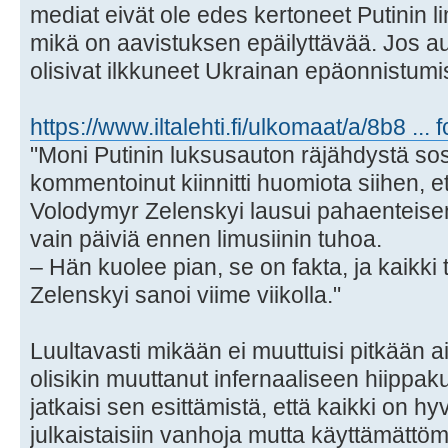
mediat eivät ole edes kertoneet Putinin l
mikä on aavistuksen epäilyttävää. Jos auto
olisivat ilkkuneet Ukrainan epäonnistumi
https://www.iltalehti.fi/ulkomaat/a/8b8 ...
"Moni Putinin luksusauton räjähdystä so
kommentoinut kiinnitti huomiota siihen, e
Volodymyr Zelenskyi lausui pahaenteise
vain päiviä ennen limusiinin tuhoa.
– Hän kuolee pian, se on fakta, ja kaikki
Zelenskyi sanoi viime viikolla."
Luultavasti mikään ei muuttuisi pitkään a
olisikin muuttanut infernaaliseen hiippak
jatkaisi sen esittämistä, että kaikki on h
julkaistaisiin vanhoja mutta käyttämättöm