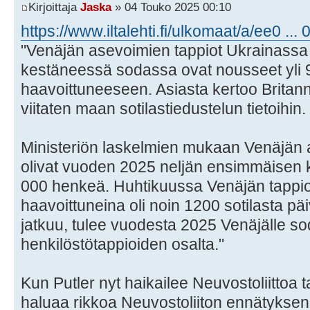
Kirjoittaja
Jaska
» 04 Touko 2025 00:10
https://www.iltalehti.fi/ulkomaat/a/ee0 ..
"Venäjän asevoimien tappiot Ukrainassa j
kestäneessä sodassa ovat nousseet yli 
haavoittuneeseen. Asiasta kertoo Britann
viitaten maan sotilastiedustelun tietoihin.
Ministeriön laskelmien mukaan Venäjän 
olivat vuoden 2025 neljän ensimmäisen
000 henkeä. Huhtikuussa Venäjän tappiot
haavoittuneina oli noin 1200 sotilasta p
jatkuu, tulee vuodesta 2025 Venäjälle so
henkilöstötappioiden osalta."
Kun Putler nyt haikailee Neuvostoliittoa t
haluaa rikkoa Neuvostoliiton ennätyksen: