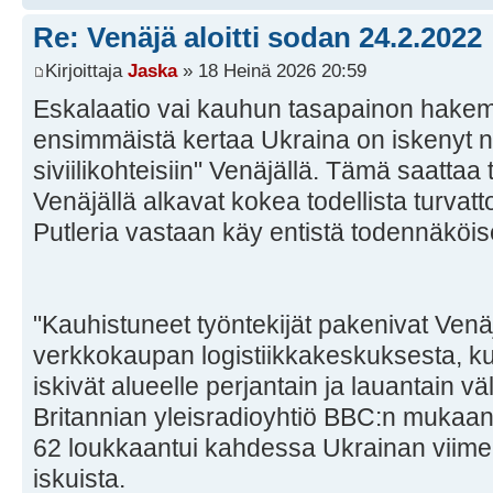
Re: Venäjä aloitti sodan 24.2.2022
Kirjoittaja
Jaska
» 18 Heinä 2026 20:59
Eskalaatio vai kauhun tasapainon hakemi
ensimmäistä kertaa Ukraina on iskenyt nyt
siviilikohteisiin" Venäjällä. Tämä saattaa 
Venäjällä alkavat kokea todellista turva
Putleria vastaan käy entistä todennäköi
"Kauhistuneet työntekijät pakenivat Ve
verkkokaupan logistiikkakeskuksesta, ku
iskivät alueelle perjantain ja lauantain v
Britannian yleisradioyhtiö BBC:n mukaan
62 loukkaantui kahdessa Ukrainan viime
iskuista.