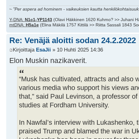
~
"Per aspera ad hominem - vaikeuksien kautta henkilökohtaisuuks
Y-DNA:
N1c1-YP1143
(Olavi Häkkinen 1620 Kuhmo? >> Juhani H
mtDNA:
H5a1e
(Elina Mäkilä 1757 Kittilä >> Riitta Sassali 1843 S
Re: Venäjä aloitti sodan 24.2.2022
Kirjoittaja
EsaJii
» 10 Huhti 2025 14:36
Elon Muskin nazikaverit.
“Musk has cultivated, attracts and also 
various media who support his views an
that,” said Paul Levinson, a professor 
studies at Fordham University.
In Nawfal’s interview with Lukashenko, 
praised Trump and blamed the war in Uk