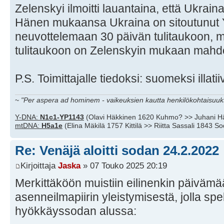
Zelenskyi ilmoitti lauantaina, että Ukrain
Hänen mukaansa Ukraina on sitoutunut 
neuvottelemaan 30 päivän tulitaukoon, 
tulitaukoon on Zelenskyin mukaan mahdo
P.S. Toimittajalle tiedoksi: suomeksi illati
~
"Per aspera ad hominem - vaikeuksien kautta henkilökohtaisuuks
Y-DNA:
N1c1-YP1143
(Olavi Häkkinen 1620 Kuhmo? >> Juhani H
mtDNA:
H5a1e
(Elina Mäkilä 1757 Kittilä >> Riitta Sassali 1843 S
Re: Venäjä aloitti sodan 24.2.2022
Kirjoittaja
Jaska
» 07 Touko 2025 20:19
Merkittäköön muistiin eilinenkin päivämää
asenneilmapiirin yleistymisestä, jolla s
hyökkäyssodan alussa: