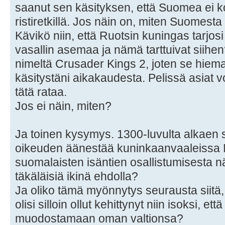
saanut sen käsityksen, että Suomea ei ko
ristiretkillä. Jos näin on, miten Suomesta 
Kävikö niin, että Ruotsin kuningas tarjosi 
vasallin asemaa ja nämä tarttuivat siihen
nimeltä Crusader Kings 2, joten se hi
käsitystäni aikakaudesta. Pelissä asiat v
tätä rataa.
Jos ei näin, miten?
Ja toinen kysymys. 1300-luvulta alkaen 
oikeuden äänestää kuninkaanvaaleissa Mo
suomalaisten isäntien osallistumisesta nä
täkäläisiä ikinä ehdolla?
Ja oliko tämä myönnytys seurausta siitä
olisi silloin ollut kehittynyt niin isoksi, ett
muodostamaan oman valtionsa?