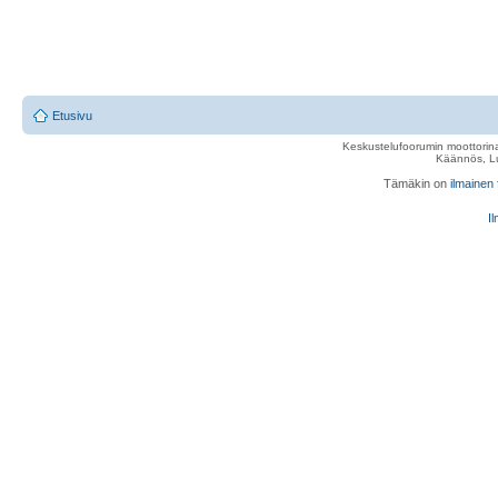
Etusivu
Keskustelufoorumin moottorina
Käännös, Lu
Tämäkin on
ilmainen
Il