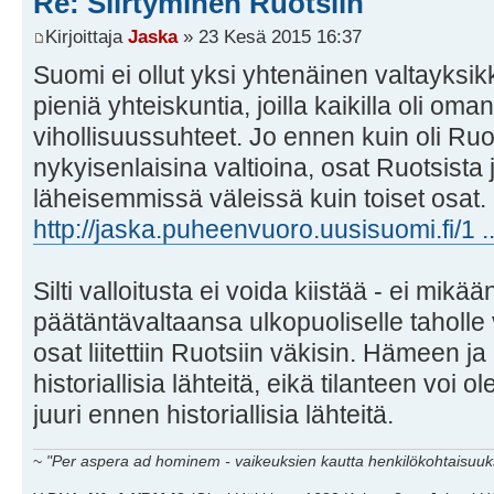
Re: Siirtyminen Ruotsiin
Kirjoittaja
Jaska
» 23 Kesä 2015 16:37
Suomi ei ollut yksi yhtenäinen valtayksik
pieniä yhteiskuntia, joilla kaikilla oli oman
vihollisuussuhteet. Jo ennen kuin oli Ru
nykyisenlaisina valtioina, osat Ruotsista
läheisemmissä väleissä kuin toiset osat.
http://jaska.puheenvuoro.uusisuomi.fi/1 ...
Silti valloitusta ei voida kiistää - ei mik
päätäntävaltaansa ulkopuoliselle taholl
osat liitettiin Ruotsiin väkisin. Hämeen ja
historiallisia lähteitä, eikä tilanteen voi o
juuri ennen historiallisia lähteitä.
~
"Per aspera ad hominem - vaikeuksien kautta henkilökohtaisuuks