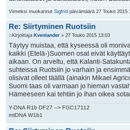
Viimeksi muokannut
Sigfrid
päivämäärä 27 Touko 2015 1
Re: Siirtyminen Ruotsiin
Kirjoittaja
Kvenlander
» 27 Touko 2015 13:03
Täytyy muistaa, että kyseessä oli moniva
kaikki (Etelä-)Suomen osat eivät käyttä
aikaan. On arveltu, että Kalanti-Satakunta
suhteissa Ruotsiin jo varhain ja ensimmäis
olisivat olleet täällä (ainakin Mikael Agr
Suomi taas oli varmaan jo hieman vasta
Hämeeseen kai tehtiin jo ihan oikea sotar
Y-DNA R1b DF27 --> FGC17112
mtDNA W1b1