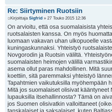
Re: Siirtyminen Ruotsiin
Kirjoittaja
Sigfrid
» 27 Touko 2015 12:36
On arvioitu, että osa suomalaisista yhtei
ruotsalaisten kanssa. On myös huomattav
luomaan vakavan uhan ulkopuoelle vasta
kuningaskunnaksi. Yhteistyö ruotsalaist
Novgorodin ja Ruotsin väliltä. Yhteistyön
suomalaisten heimojen välillä varmastiki
asema ollut paras mahdollinen. Mitä su
koettiin, sitä paremmaksi yhteistyö länne
Tapahtmien vaikutuksilla myöhempään hi
Mitä jos suomalaiset olisivat kääntynee
lupauksilla itsehallinnosta? Tämä on aiv
jos Suomen olisivatkin valloittaneet (oikea
tanskalaiset ja saksalaiset, kuten Baltias