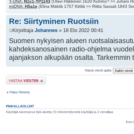
Y-DNA:
N1c1-YP1143
(Olavi Häkkinen 1620 Kuhmo? >> Juhani H
mtDNA:
H5a1e
(Elina Mäkilä 1757 Kittilä >> Riitta Sassali 1843 S
Re: Siirtyminen Ruotsiin
Kirjoittaja
Johannes
» 18 Elo 2022 00:41
Suomen nykyisen alueen ruotsalaisasutu
kahdeksanosainen radio-ohjelma vuodelta
ajanjakson alkupään osalta. Tarkemmin 
Näytä viestit ajalta:
Lähetä vastaus
Paluu Historia
PAIKALLAOLIJAT
Käyttäjiä lukemassa tätä aluetta: Ei rekisteröityneitä käyttäjiä ja 2 vierailijaa
Error 