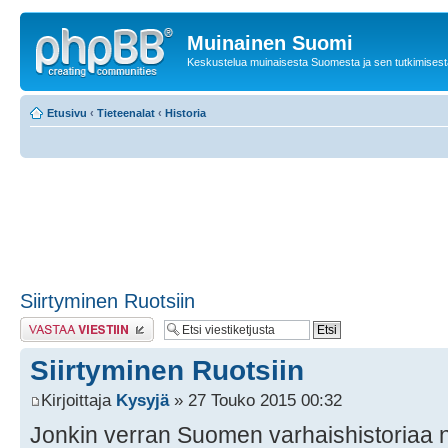
Muinainen Suomi
Keskustelua muinaisesta Suomesta ja sen tutkimisest
Etusivu
‹
Tieteenalat
‹
Historia
Siirtyminen Ruotsiin
Lähetä vastaus
Siirtyminen Ruotsiin
Kirjoittaja
Kysyjä
» 27 Touko 2015 00:32
Jonkin verran Suomen varhaishistoriaa n