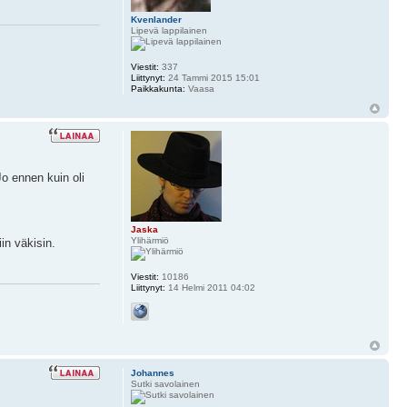
Kvenlander
Lipevä lappilainen
Viestit:
337
Liittynyt:
24 Tammi 2015 15:01
Paikkakunta:
Vaasa
Jo ennen kuin oli
Jaska
Ylihärmiö
in väkisin.
Viestit:
10186
Liittynyt:
14 Helmi 2011 04:02
Johannes
Sutki savolainen