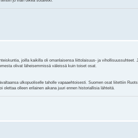
htiin jo ihan oikea sotaretki.
iskuntia, joilla kaikilla oli omanlaisensa liittolaisuus- ja vihollisuussuhteet. 
omesta olivat läheisemmissä väleissä kuin toiset osat.
tävaltaansa ulkopuoliselle taholle vapaaehtoisesti. Suomen osat liitettiin Ruotsi
i olettaa olleen erilainen aikana juuri ennen historiallisia lähteitä.