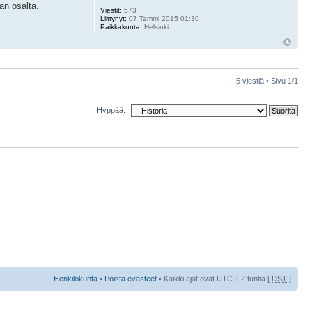
än osalta.
Viestit:
573
Liittynyt:
07 Tammi 2015 01:30
Paikkakunta:
Helsinki
5 viestiä • Sivu
1
/
1
Hyppää:
Henkilökunta
•
Poista evästeet
• Kaikki ajat ovat UTC + 2 tuntia [
DST
]