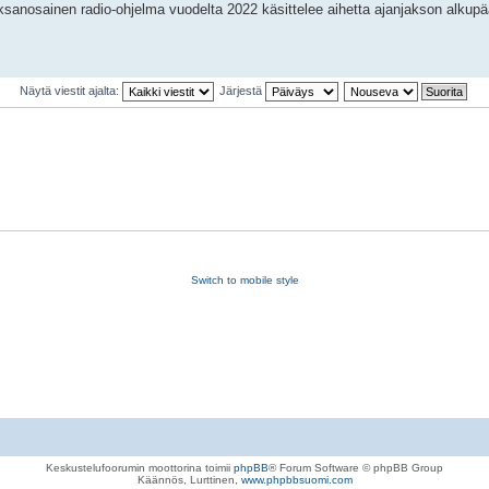
anosainen radio-ohjelma vuodelta 2022 käsittelee aihetta ajanjakson alkupä
Näytä viestit ajalta:
Järjestä
Switch to mobile style
Keskustelufoorumin moottorina toimii
phpBB
® Forum Software © phpBB Group
Käännös, Lurttinen,
www.phpbbsuomi.com