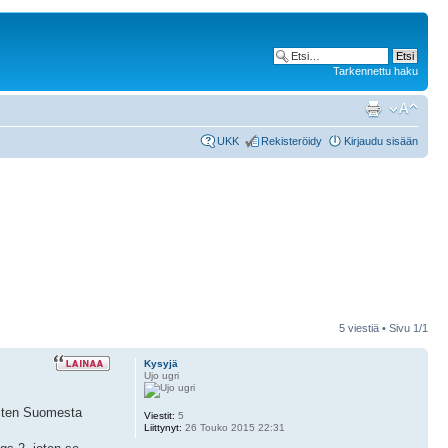
Tarkennettu haku
UKK
Rekisteröidy
Kirjaudu sisään
5 viestiä • Sivu
1
/
1
Kysyjä
Ujo ugri
 miten Suomesta
Viestit:
5
Liittynyt:
26 Touko 2015 22:31