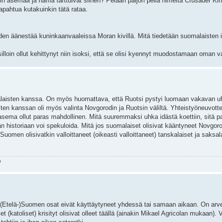
allin asemaa ja nämä tarttuivat siihen? Pelaan paljon peliä nimeltä Crusader Kin
pahtua kutakuinkin tätä rataa.
den äänestää kuninkaanvaaleissa Moran kivillä. Mitä tiedetään suomalaisten 
lloin ollut kehittynyt niin isoksi, että se olisi kyennyt muodostamaan oman v
tsalaisten kanssa. On myös huomattava, että Ruotsi pystyi luomaan vakavan u
ten kanssan oli myös valinta Novgorodin ja Ruotsin väliltä. Yhteistyöneuvotte
n asema ollut paras mahdollinen. Mitä suuremmaksi uhka idästä koettiin, sitä
 historiaan voi spekuloida. Mitä jos suomalaiset olisivat kääntyneet Novgor
uomen olisivatkin valloittaneet (oikeasti valloittaneet) tanskalaiset ja saksal
n
 (Etelä-)Suomen osat eivät käyttäytyneet yhdessä tai samaan aikaan. On arvel
 (katoliset) krisityt olisivat olleet täällä (ainakin Mikael Agricolan mukaan).