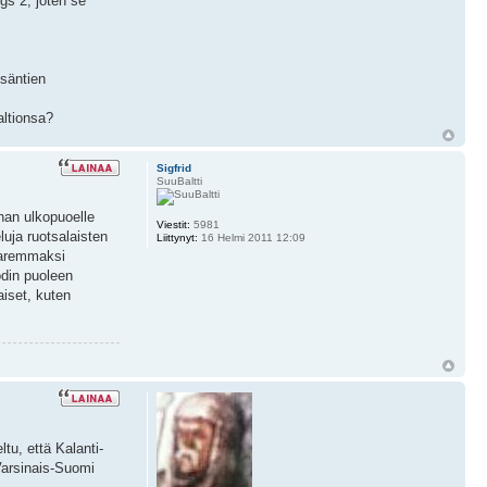
gs 2, joten se
isäntien
altionsa?
Sigfrid
SuuBaltti
han ulkopuoelle
Viestit:
5981
luja ruotsalaisten
Liittynyt:
16 Helmi 2011 12:09
 paremmaksi
odin puoleen
aiset, kuten
tu, että Kalanti-
 Varsinais-Suomi