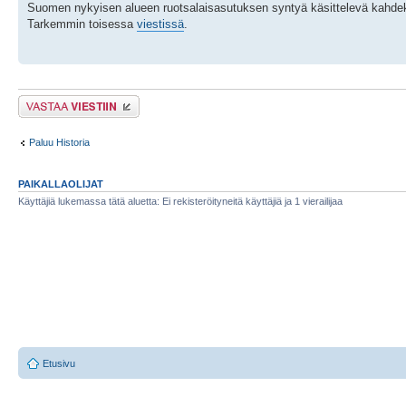
Suomen nykyisen alueen ruotsalaisasutuksen syntyä käsittelevä kahdeks
Tarkemmin toisessa
viestissä
.
Lähetä vastaus
Paluu Historia
PAIKALLAOLIJAT
Käyttäjiä lukemassa tätä aluetta: Ei rekisteröityneitä käyttäjiä ja 1 vierailijaa
Etusivu