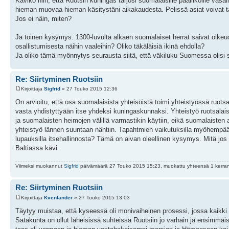
Kävikö niin, että Ruotsin kuningas tarjosi suomalaisille päälliköille vas
hieman muovaa hieman käsitystäni aikakaudesta. Pelissä asiat voivat ta
Jos ei näin, miten?
Ja toinen kysymys. 1300-luvulta alkaen suomalaiset herrat saivat oikeu
osallistumisesta näihin vaaleihin? Oliko täkäläisiä ikinä ehdolla?
Ja oliko tämä myönnytys seurausta siitä, että väkiluku Suomessa olisi si
Re: Siirtyminen Ruotsiin
Kirjoittaja
Sigfrid
» 27 Touko 2015 12:36
On arvioitu, että osa suomalaisista yhteisöistä toimi yhteistyössä ruo
vasta yhdistyttyään itse yhdeksi kuningaskunnaksi. Yhteistyö ruotsalais
ja suomalaisten heimojen välillä varmastikin käytiin, eikä suomalaiste
yhteistyö lännen suuntaan nähtiin. Tapahtmien vaikutuksilla myöhempään
lupauksilla itsehallinnosta? Tämä on aivan oleellinen kysymys. Mitä jos S
Baltiassa kävi.
Viimeksi muokannut
Sigfrid
päivämäärä 27 Touko 2015 15:23, muokattu yhteensä 1 kerra
Re: Siirtyminen Ruotsiin
Kirjoittaja
Kvenlander
» 27 Touko 2015 13:03
Täytyy muistaa, että kyseessä oli monivaiheinen prosessi, jossa kaikki
Satakunta on ollut läheisissä suhteissa Ruotsiin jo varhain ja ensimmäiset