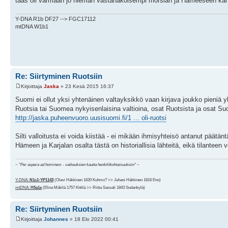
taas oli varmaan jo hieman vastahakoisempi morsian ja Hämeeseen kai te
Y-DNA R1b DF27 --> FGC17112
mtDNA W1b1
Re: Siirtyminen Ruotsiin
Kirjoittaja
Jaska
» 23 Kesä 2015 16:37
Suomi ei ollut yksi yhtenäinen valtayksikkö vaan kirjava joukko pieniä yhte
Ruotsia tai Suomea nykyisenlaisina valtioina, osat Ruotsista ja osat Su
http://jaska.puheenvuoro.uusisuomi.fi/1 ... oli-ruotsi
Silti valloitusta ei voida kiistää - ei mikään ihmisyhteisö antanut päätän
Hämeen ja Karjalan osalta tästä on historiallisia lähteitä, eikä tilanteen vo
~
"Per aspera ad hominem - vaikeuksien kautta henkilökohtaisuuksiin"
~
Y-DNA:
N1c1-YP1143
(Olavi Häkkinen 1620 Kuhmo? >> Juhani Häkkinen 1816 Eno)
mtDNA:
H5a1e
(Elina Mäkilä 1757 Kittilä >> Riitta Sassali 1843 Sodankylä)
Re: Siirtyminen Ruotsiin
Kirjoittaja
Johannes
» 18 Elo 2022 00:41