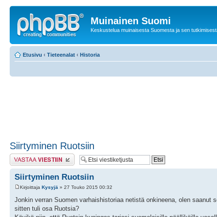
Muinainen Suomi
Keskustelua muinaisesta Suomesta ja sen tutkimisest
Etusivu
‹
Tieteenalat
‹
Historia
Siirtyminen Ruotsiin
Lähetä vastaus
Siirtyminen Ruotsiin
Kirjoittaja
Kysyjä
» 27 Touko 2015 00:32
Jonkin verran Suomen varhaishistoriaa netistä onkineena, olen saanut se
sitten tuli osa Ruotsia?