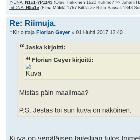
Y-DNA:
N1c1-YP1143
(Olavi Häkkinen 1620 Kuhmo? >> Juhani H
mtDNA:
H5a1e
(Elina Mäkilä 1757 Kittilä >> Riitta Sassali 1843 S
Re: Riimuja.
Kirjoittaja
Florian Geyer
» 01 Huhti 2017 12:40
Jaska kirjoitti:
Florian Geyer kirjoitti:
Mistäs päin maailmaa?
P.S. Jestas toi sun kuva on näköinen.
Kuva on venäläisen taiteilijan tulos toi