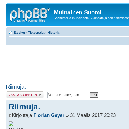
Muinainen Suomi
Keskustelua muinaisesta Suomesta ja sen tutkimisest
Etusivu
‹
Tieteenalat
‹
Historia
Riimuja.
Lähetä vastaus
Riimuja.
Kirjoittaja
Florian Geyer
» 31 Maalis 2017 20:23