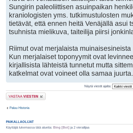
Sungirin paleoliittisen asuinpaikan henki
kraniologisten yms. tutkimustulosten muk
tietävät, että ennen heitä Venäjällä asui t
tsuhnista mielikuva, taiteilija piirsi jonkin
Riimut ovat merjalaista muinaisesineista a
Kun merjalaiset toponyymit ovat levinne
kirjallisista lähteistä tunnetut mutta sitt
katkelmat ovat voineet olla samaa juurta.
Näytä viestit ajalta:
Lähetä vastaus
Paluu Historia
PAIKALLAOLIJAT
Käyttäjiä lukemassa tätä aluetta:
Bing [Bot]
ja 2 vierailijaa