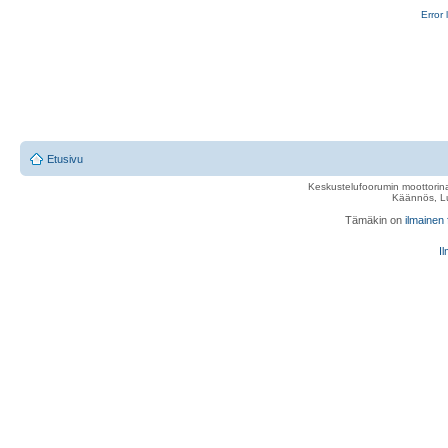
Error 
Etusivu
Keskustelufoorumin moottorina
Käännös, Lu
Tämäkin on
ilmainen
Il