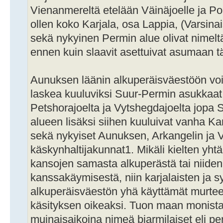
Vienanmereltä etelään Väinäjoelle ja Polo
ollen koko Karjala, osa Lappia, (Varsina
sekä nykyinen Permin alue olivat nimelt
ennen kuin slaavit asettuivat asumaan tä
Aunuksen läänin alkuperäisväestöön vo
laskea kuuluviksi Suur-Permin asukkaat; 
Petshorajoelta ja Vytshegdajoelta jop
alueen lisäksi siihen kuuluivat vanha K
sekä nykyiset Aunuksen, Arkangelin ja 
käskynhaltijakunnat1. Mikäli kielten yht
kansojen samasta alkuperästä tai niiden 
kanssakäymisestä, niin karjalaisten ja s
alkuperäisväestön yhä käyttämät murteet 
käsityksen oikeaksi. Tuon maan monista 
muinaisaikoina nimeä biarmilaiset eli p