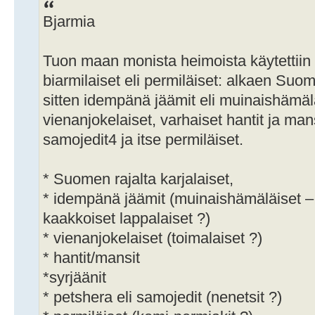
Bjarmia
Tuon maan monista heimoista käytettiin
biarmilaiset eli permiläiset: alkaen Suome
sitten idempänä jäämit eli muinaishämäl
vienanjokelaiset, varhaiset hantit ja mans
samojedit4 ja itse permiläiset.
* Suomen rajalta karjalaiset,
* idempänä jäämit (muinaishämäläiset – 
kaakkoiset lappalaiset ?)
* vienanjokelaiset (toimalaiset ?)
* hantit/mansit
*syrjäänit
* petshera eli samojedit (nenetsit ?)