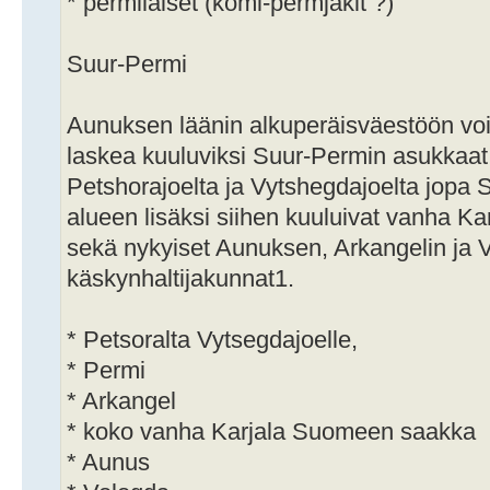
* permiläiset (komi-permjakit ?)
Suur-Permi
Aunuksen läänin alkuperäisväestöön vo
laskea kuuluviksi Suur-Permin asukkaat; 
Petshorajoelta ja Vytshegdajoelta jop
alueen lisäksi siihen kuuluivat vanha K
sekä nykyiset Aunuksen, Arkangelin ja 
käskynhaltijakunnat1.
* Petsoralta Vytsegdajoelle,
* Permi
* Arkangel
* koko vanha Karjala Suomeen saakka
* Aunus