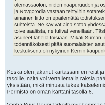
olemassaolon, niiden naapuruuden ja osa
ja Novgorodia vastaan tehtyihin sotaret
ainainen liitto on epäilemättä todistukse
suhteista. Ne kävivät aina sotaa yhdessä,
toive saaliista, ne tulivat veneillään. Tä
asuneet lähellä toisiaan. Mikäli Suman l
todennäköisesti pitää suomalaisten asut
keskuksena oli nykyinen Kemin kaupunk
Koska olen jakanut kartassani eri reitit ja
tasoille, näitä voi vertailemalla raksia pää
yksistään, mikä minusta tekee katselemi
Permistä on oman karttani tasolla 6.
Vanha Suur-Permi tarkoitti myöhemmän S