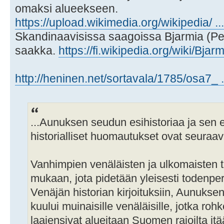
omaksi alueekseen.
https://upload.wikimedia.org/wikipedia/ ..
Skandinaavisissa saagoissa Bjarmia (Per
saakka.
https://fi.wikipedia.org/wiki/Bjar
http://heninen.net/sortavala/1785/osa7_ 
...Aunuksen seudun esihistoriaa ja sen 
historialliset huomautukset ovat seuraav
Vanhimpien venäläisten ja ulkomaisten t
mukaan, jota pidetään yleisesti todenperä
Venäjän historian kirjoituksiin, Aunukse
kuului muinaisille venäläisille, jotka ro
laajensivat alueitaan Suomen rajoilta itä