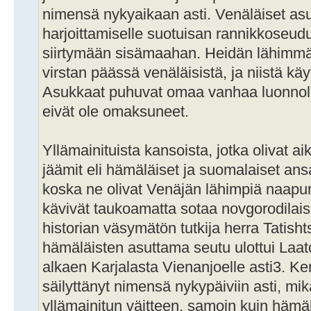
nimensä nykyaikaan asti. Venäläiset asut
harjoittamiselle suotuisan rannikkoseudu
siirtymään sisämaahan. Heidän lähimmä
virstan päässä venäläisistä, ja niistä kä
Asukkaat puhuvat omaa vanhaa luonnollis
eivät ole omaksuneet.
Yllämainituista kansoista, jotka olivat a
jäämit eli hämäläiset ja suomalaiset ans
koska ne olivat Venäjän lähimpiä naapur
kävivät taukoamatta sotaa novgorodilai
historian väsymätön tutkija herra Tatisht
hämäläisten asuttama seutu ulottui Laat
alkaen Karjalasta Vienanjoelle asti3. K
säilyttänyt nimensä nykypäiviin asti, mik
yllämainitun väitteen, samoin kuin hämä