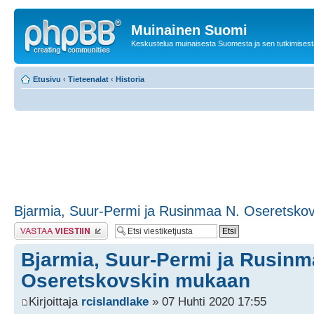
Muinainen Suomi
Keskustelua muinaisesta Suomesta ja sen tutkimisest
Etusivu
‹
Tieteenalat
‹
Historia
Bjarmia, Suur-Permi ja Rusinmaa N. Oseretsko
Lähetä vastaus
Bjarmia, Suur-Permi ja Rusinm
Oseretskovskin mukaan
Kirjoittaja
rcislandlake
» 07 Huhti 2020 17:55