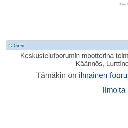
Error 
Etusivu
Keskustelufoorumin moottorina toim
Käännös, Lurttin
Tämäkin on
ilmainen foor
Ilmoita