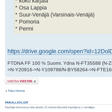
* koko karjala
* Osa Lappia
* Suur-Venäjä (Varsinais-Venäjä)
* Pomoria
* Permi
https://drive.google.com/open?id=12DolD
FTDNA FF 100 % Suomi. Ydna N-FT35588 (N-
>N-Y20916->N-Y109798/N-BY58264->N-FTE16
Lähetä vastaus
Paluu Historia
PAIKALLAOLIJAT
Käyttäjiä lukemassa tätä aluetta: Ei rekisteröityneitä käyttäjiä ja 1 vierailijaa