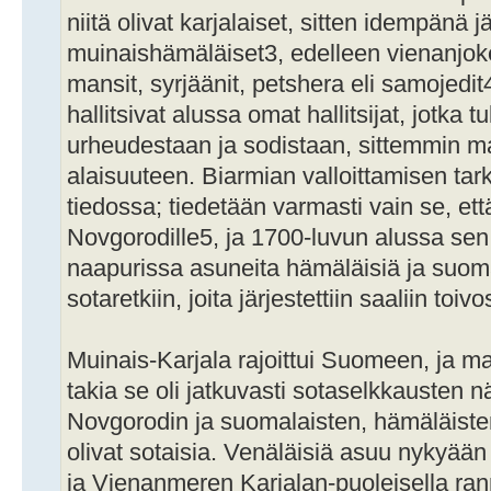
niitä olivat karjalaiset, sitten idempänä j
muinaishämäläiset3, edelleen vienanjokel
mansit, syrjäänit, petshera eli samojedit
hallitsivat alussa omat hallitsijat, jotka tu
urheudestaan ja sodistaan, sittemmin ma
alaisuuteen. Biarmian valloittamisen tar
tiedossa; tiedetään varmasti vain se, e
Novgorodille5, ja 1700-luvun alussa sen
naapurissa asuneita hämäläisiä ja suoma
sotaretkiin, joita järjestettiin saaliin toiv
Muinais-Karjala rajoittui Suomeen, ja m
takia se oli jatkuvasti sotaselkkausten 
Novgorodin ja suomalaisten, hämäläisten
olivat sotaisia. Venäläisiä asuu nykyään
ja Vienanmeren Karjalan-puoleisella rann