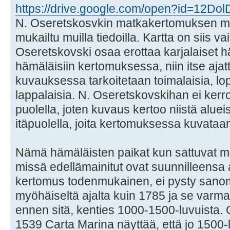
https://drive.google.com/open?id=12DolD
N. Oseretskosvkin matkakertomuksen muk
mukailtu muilla tiedoilla. Kartta on siis 
Oseretskovski osaa erottaa karjalaiset hä
hämäläisiin kertomuksessa, niin itse ajatt
kuvauksessa tarkoitetaan toimalaisia, lop
lappalaisia. N. Oseretskovskihan ei kerr
puolella, joten kuvaus kertoo niistä alue
itäpuolella, joita kertomuksessa kuvataa
Nämä hämäläisten paikat kun sattuvat 
missä edellämainitut ovat suunnilleensa 
kertomus todenmukainen, ei pysty sanom
myöhäiseltä ajalta kuin 1785 ja se varma
ennen sitä, kenties 1000-1500-luvuista
1539 Carta Marina näyttää, että jo 1500-lu