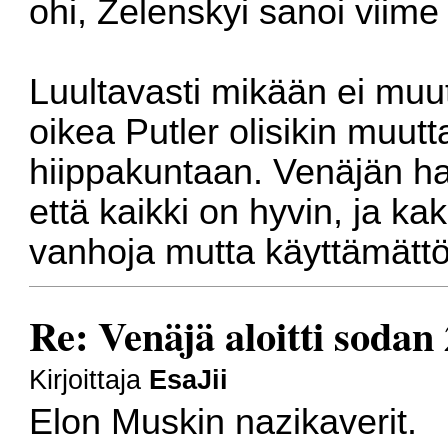
ohi, Zelenskyi sanoi viime v
Luultavasti mikään ei muut
oikea Putler olisikin muutt
hiippakuntaan. Venäjän hall
että kaikki on hyvin, ja ka
vanhoja mutta käyttämättö
Re: Venäjä aloitti sodan
Kirjoittaja
EsaJii
Elon Muskin nazikaverit.