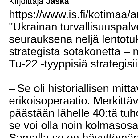
Kirjoittaja
Jaska
https://www.is.fi/kotimaa
"Ukrainan turvallisuuspal
seurauksena neljä lentotuk
strategista sotakonetta –
Tu-22 -tyyppisiä strategis
– Se oli historiallisen mitt
erikoisoperaatio. Merkittäv
päästään lähelle 40:tä tuh
se voi olla noin kolmasosa
Samalla se on hävyttömän 