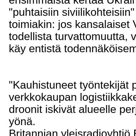
ensimmäistä kertaa Ukraina
"puhtaisiin siviilikohteisi
toimiakin: jos kansalaiset
todellista turvattomuutta,
käy entistä todennäköise
"Kauhistuneet työntekijät
verkkokaupan logistiikkak
droonit iskivät alueelle pe
yönä.
Britannian yleisradioyht