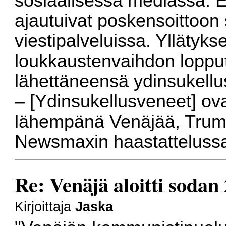
sosiaalisessa mediassa. Ei
ajautuivat poskensoittoon
viestipalveluissa. Yllätykse
loukkaustenvaihdon lopp
lähettäneensä ydinsukellus
– [Ydinsukellusveneet] ov
lähempänä Venäjää, Trump
Newsmaxin haastattelussa
Re: Venäjä aloitti sodan
Kirjoittaja
Jaska