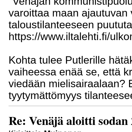
"Venäjän kommunistipuolu
varoittaa maan ajautuvan 
taloustilanteeseen puututa
https://www.iltalehti.fi/ul
Kohta tulee Putlerille hät
vaiheessa enää se, että kr
viedään mielisairaalaan? Ei 
tyytymättömyys tilanteeseen
Re: Venäjä aloitti sodan