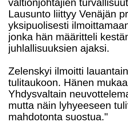
valtionjohtajien turvallisu
Lausunto liittyy Venäjän pr
yksipuolisesti ilmoittamaa
jonka hän määritteli kest
juhlallisuuksien ajaksi.
Zelenskyi ilmoitti lauantai
tulitaukoon. Hänen mukaa
Yhdysvaltain neuvottelema
mutta näin lyhyeeseen tu
mahdotonta suostua."