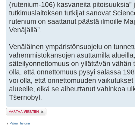
(rutenium-106) kasvaneita pitoisuuksia” 
tutkimuslaitoksen tutkijat sanovat Scie
rutenium on saattanut päästä ilmoille Maj
Venäjällä”.
Venäläinen ympäristönsuojelu on tunnetu
vähemmistökansojen asuttamilla alueill
säteilyonnettomuus on yllättävän vähän t
olla, että onnettomuus pysyi salassa 1980
voi olla, että onnettomuuden vaikutukset 
alueelle, eikä se aiheuttanut vahinkoa ulk
Tšernobyl.
Lähetä vastaus
Paluu Historia