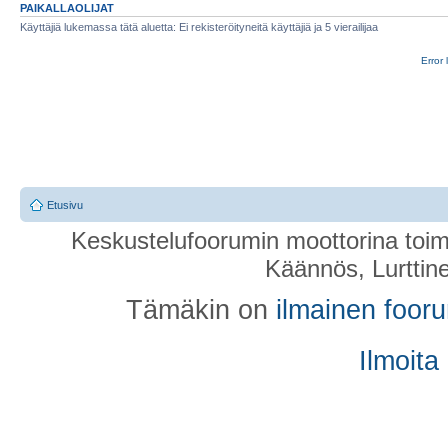
PAIKALLAOLIJAT
Käyttäjiä lukemassa tätä aluetta: Ei rekisteröityneitä käyttäjiä ja 5 vierailijaa
Error 
Etusivu
Keskustelufoorumin moottorina toim
Käännös, Lurttin
Tämäkin on
ilmainen foor
Ilmoita