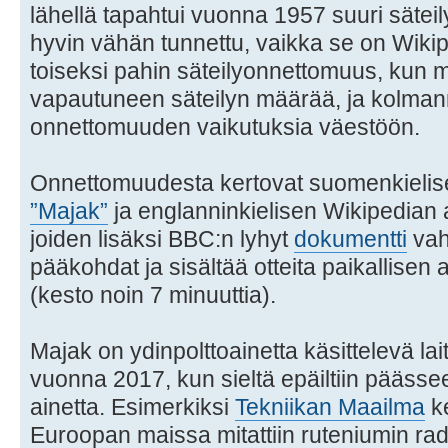
lähellä tapahtui vuonna 1957 suuri sätei
hyvin vähän tunnettu, vaikka se on Wik
toiseksi pahin säteilyonnettomuus, kun
vapautuneen säteilyn määrää, ja kolman
onnettomuuden vaikutuksia väestöön.
Onnettomuudesta kertovat suomenkielise
”Majak”
ja englanninkielisen Wikipedian a
joiden lisäksi BBC:n lyhyt
dokumentti
vah
pääkohdat ja sisältää otteita paikallisen
(kesto noin 7 minuuttia).
Majak on ydinpolttoainetta käsittelevä lai
vuonna 2017, kun sieltä epäiltiin päässee
ainetta. Esimerkiksi
Tekniikan Maailma
ke
Euroopan maissa mitattiin ruteniumin radi