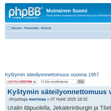
Muinainen Suomi
Keskustelua muinaisesta Suomesta ja sen tutkimisest
Etusivu
‹
Tieteenalat
‹
Historia
Kyštymin säteilyonnettomuus vuonna 1957
Lähetä vastaus
Kyštymin säteilyonnettomuus 
Kirjoittaja
merimaa
» 07 Huhti 2025 16:32
Uralin itäpuolella, Jekaterinburgin ja Tš