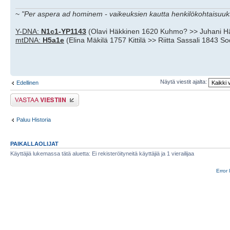
~
"Per aspera ad hominem - vaikeuksien kautta henkilökohtaisuuks
Y-DNA:
N1c1-YP1143
(Olavi Häkkinen 1620 Kuhmo? >> Juhani H
mtDNA:
H5a1e
(Elina Mäkilä 1757 Kittilä >> Riitta Sassali 1843 S
Näytä viestit ajalta:
Edellinen
Lähetä vastaus
Paluu Historia
PAIKALLAOLIJAT
Käyttäjiä lukemassa tätä aluetta: Ei rekisteröityneitä käyttäjiä ja 1 vierailijaa
Error 