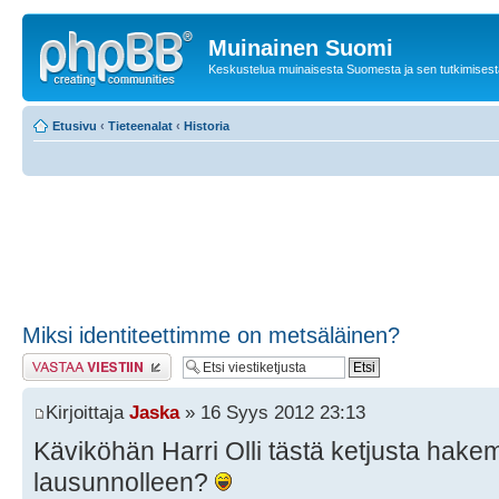
Muinainen Suomi
Keskustelua muinaisesta Suomesta ja sen tutkimisest
Etusivu
‹
Tieteenalat
‹
Historia
Miksi identiteettimme on metsäläinen?
Lähetä vastaus
Kirjoittaja
Jaska
» 16 Syys 2012 23:13
Käviköhän Harri Olli tästä ketjusta hake
lausunnolleen?