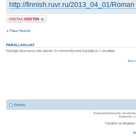
http://finnish.ruvr.ru/2013_04_01/Roman 
Lähetä vastaus
Paluu Historia
PAIKALLAOLIJAT
Käyttäjiä lukemassa tätä aluetta: Ei rekisteröityneitä käyttäjiä ja 1 vierailijaa
Error 
Etusivu
Keskustelufoorumin moottorina
Käännös, Lu
Tämäkin on
ilmainen
Il