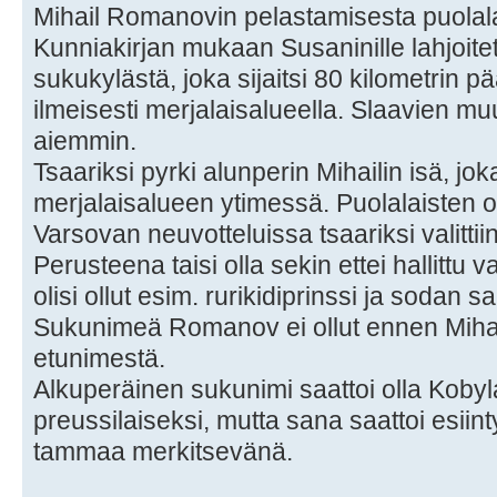
Mihail Romanovin pelastamisesta puolalai
Kunniakirjan mukaan Susaninille lahjoitett
sukukylästä, joka sijaitsi 80 kilometrin 
ilmeisesti merjalaisalueella. Slaavien muut
aiemmin.
Tsaariksi pyrki alunperin Mihailin isä, jok
merjalaisalueen ytimessä. Puolalaisten o
Varsovan neuvotteluissa tsaariksi valittiin
Perusteena taisi olla sekin ettei hallittu v
olisi ollut esim. rurikidiprinssi ja sodan 
Sukunimeä Romanov ei ollut ennen Mihail
etunimestä.
Alkuperäinen sukunimi saattoi olla Kobyla
preussilaiseksi, mutta sana saattoi esii
tammaa merkitsevänä.