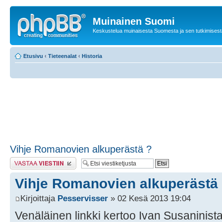
Muinainen Suomi
Keskustelua muinaisesta Suomesta ja sen tutkimisest
Etusivu
‹
Tieteenalat
‹
Historia
Vihje Romanovien alkuperästä ?
Lähetä vastaus
Vihje Romanovien alkuperästä
Kirjoittaja
Pesservisser
» 02 Kesä 2013 19:04
Venäläinen linkki kertoo Ivan Susaninista