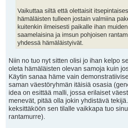
Vaikuttaa siltä että olettaisit itsepintais
hämäläisten tulleen jostain valmiina pake
kuitenkin ilmeisesti paikalle ihan muide
saamelaisina ja imsun pohjoisen rantam
yhdessä hämäläistyivät.
Niin no tuo nyt sitten olisi jo ihan kelpo s
oleta hämäläisten olevan samoja kuin jo
Käytin sanaa häme vain demonstratiivi
saman väestöryhmän itäisiä osasia (gene
idea on esittää malli, jossa erilaiset väes
menevät, pitää olla jokin yhdistävä tekij
keksittäköön sen tilalle vaikkapa tuo s
rantamurre).