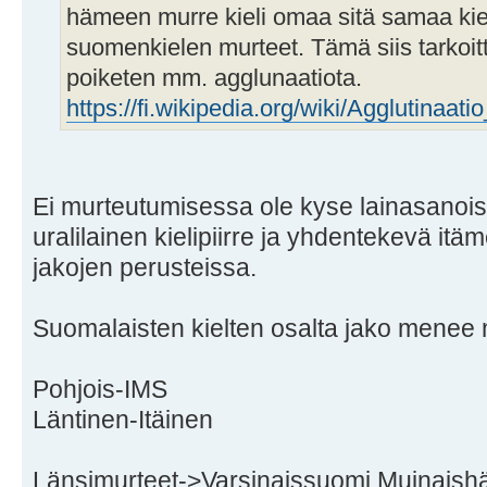
hämeen murre kieli omaa sitä samaa kie
suomenkielen murteet. Tämä siis tarkoit
poiketen mm. agglunaatiota.
https://fi.wikipedia.org/wiki/Agglutinaatio
Ei murteutumisessa ole kyse lainasanoist
uralilainen kielipiirre ja yhdentekevä it
jakojen perusteissa.
Suomalaisten kielten osalta jako menee 
Pohjois-IMS
Läntinen-Itäinen
Länsimurteet->Varsinaissuomi,Muinaishä