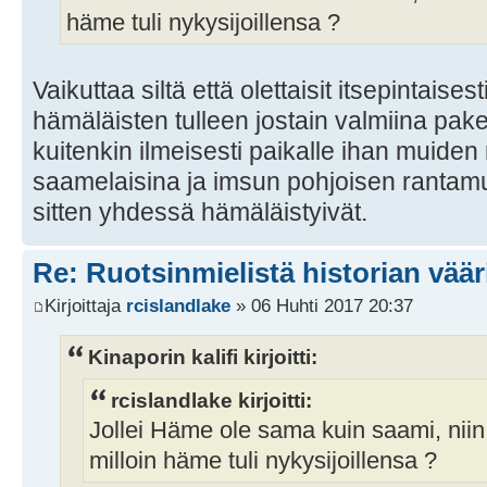
häme tuli nykysijoillensa ?
Vaikuttaa siltä että olettaisit itsepintaise
hämäläisten tulleen jostain valmiina paket
kuitenkin ilmeisesti paikalle ihan muiden
saamelaisina ja imsun pohjoisen rantam
sitten yhdessä hämäläistyivät.
Re: Ruotsinmielistä historian väär
Kirjoittaja
rcislandlake
» 06 Huhti 2017 20:37
Kinaporin kalifi kirjoitti:
rcislandlake kirjoitti:
Jollei Häme ole sama kuin saami, niin 
milloin häme tuli nykysijoillensa ?