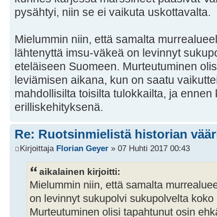
pysähtyi, niin se ei vaikuta uskottavalta.
Mielummin niin, että samalta murrealuee
lähtenyttä imsu-väkeä on levinnyt sukup
eteläiseen Suomeen. Murteutuminen olisi
leviämisen aikana, kun on saatu vaikuttei
mahdollisilta toisilta tulokkailta, ja enne
erilliskehityksenä.
Re: Ruotsinmielistä historian väär
Kirjoittaja
Florian Geyer
» 07 Huhti 2017 00:43
aikalainen kirjoitti:
Mielummin niin, että samalta murrealueel
on levinnyt sukupolvi sukupolvelta kok
Murteutuminen olisi tapahtunut osin ehk