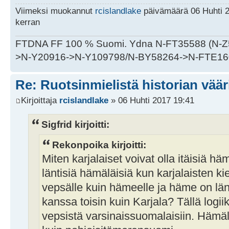
Viimeksi muokannut
rcislandlake
päivämäärä 06 Huhti 2
kerran
FTDNA FF 100 % Suomi. Ydna N-FT35588 (N-
>N-Y20916->N-Y109798/N-BY58264->N-FTE16
Re: Ruotsinmielistä historian väär
Kirjoittaja
rcislandlake
» 06 Huhti 2017 19:41
Sigfrid kirjoitti:
Rekonpoika kirjoitti:
Miten karjalaiset voivat olla itäisiä hä
läntisiä hämäläisiä kun karjalaisten k
vepsälle kuin hämeelle ja häme on lä
kanssa toisin kuin Karjala? Tällä logii
vepsistä varsinaissuomalaisiin. Hämä