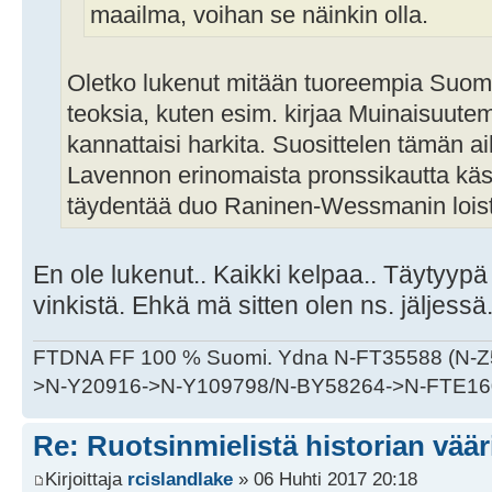
maailma, voihan se näinkin olla.
Oletko lukenut mitään tuoreempia Suomen
teoksia, kuten esim. kirjaa Muinaisuutem
kannattaisi harkita. Suosittelen tämän aih
Lavennon erinomaista pronssikautta käsit
täydentää duo Raninen-Wessmanin loiste
En ole lukenut.. Kaikki kelpaa.. Täytyypä
vinkistä. Ehkä mä sitten olen ns. jäljessä.
FTDNA FF 100 % Suomi. Ydna N-FT35588 (N-
>N-Y20916->N-Y109798/N-BY58264->N-FTE16
Re: Ruotsinmielistä historian väär
Kirjoittaja
rcislandlake
» 06 Huhti 2017 20:18