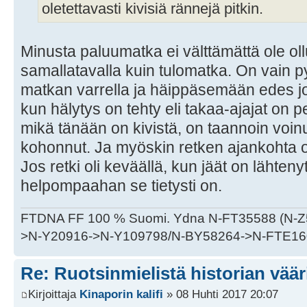
oletettavasti kivisiä rännejä pitkin.
Minusta paluumatka ei välttämättä ole oll
samallatavalla kuin tulomatka. On vain p
matkan varrella ja häippäsemään edes jota
kun hälytys on tehty eli takaa-ajajat on 
mikä tänään on kivistä, on taannoin voi
kohonnut. Ja myöskin retken ajankohta on
Jos retki oli keväällä, kun jäät on lähtenyt j
helpompaahan se tietysti on.
FTDNA FF 100 % Suomi. Ydna N-FT35588 (N-
>N-Y20916->N-Y109798/N-BY58264->N-FTE16
Re: Ruotsinmielistä historian väär
Kirjoittaja
Kinaporin kalifi
» 08 Huhti 2017 20:07