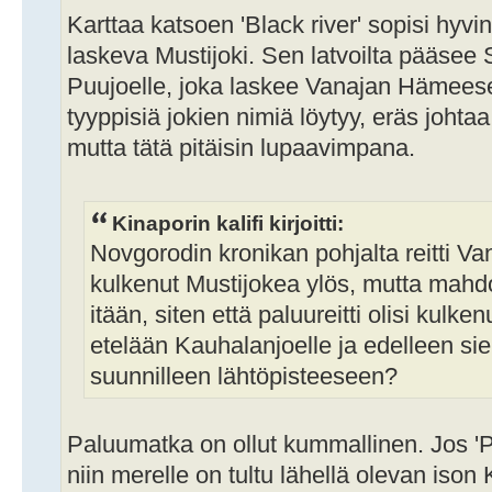
Karttaa katsoen 'Black river' sopisi hy
laskeva Mustijoki. Sen latvoilta pääsee 
Puujoelle, joka laskee Vanajan Hämees
tyyppisiä jokien nimiä löytyy, eräs johtaa
mutta tätä pitäisin lupaavimpana.
Kinaporin kalifi kirjoitti:
Novgorodin kronikan pohjalta reitti Vana
kulkenut Mustijokea ylös, mutta mahdol
itään, siten että paluureitti olisi kulken
etelään Kauhalanjoelle ja edelleen sie
suunnilleen lähtöpisteeseen?
Paluumatka on ollut kummallinen. Jos 'Pe
niin merelle on tultu lähellä olevan ison