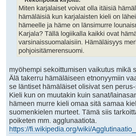
Miten karjalaiset voivat olla itäisiä hämä
hämäläisiä kun karjalaisten kieli on lä
hämeelle ja häme on länsimurre lounais
Karjala? Tällä logiikalla kaikki ovat häm
varsinaissuomalaisiin. Hämäläisyys mer
pohjoisitämerensuomi.
myöhempi sekoittumisen vaikutus mikä s
Älä takerru hämäläiseen etnonyymiin v
se läntiset hämäläiset olisivat sen per
Kieli kun on muutakin kuin sanat/lainasana
hämeen murre kieli omaa sitä samaa kiel
suomenkielen murteet. Tämä siis tarkoit
poiketen mm. agglunaatiota.
https://fi.wikipedia.org/wiki/Agglutinaatio_