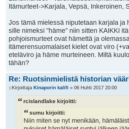
Itämurteet->Karjala, Vepsä, Inkeroinen, 
Jos tämä mielessä niputetaan karjala ja
sille nimeksi "häme" niin sitten KAIKKI
pohjoismurteet ovat hämettä ja olemass
itämerensuomalaiset kielet ovat viro (+va
eteläviro ja häme murteineen. Miltä kuu
tähän?
Re: Ruotsinmielistä historian väär
Kirjoittaja
Kinaporin kalifi
» 06 Huhti 2017 20:00
rcislandlake kirjoitti:
sumu kirjoitti:
Niin miten se nyt menikään, hämäläistä
nykyiset hämäläiset syntyi jälkeen jää