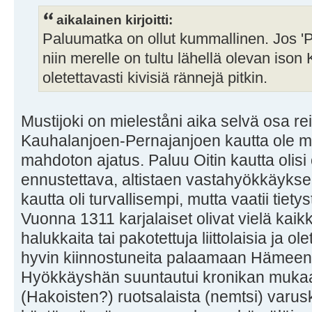
aikalainen kirjoitti:
Paluumatka on ollut kummallinen. Jos 'Pe
niin merelle on tultu lähellä olevan ison
oletettavasti kivisiä rännejä pitkin.
Mustijoki on mieleståni aika selvä osa re
Kauhalanjoen-Pernajanjoen kautta ole 
mahdoton ajatus. Paluu Oitin kautta olisi o
ennustettava, altistaen vastahyökkäyksel
kautta oli turvallisempi, mutta vaatii tiety
Vuonna 1311 karjalaiset olivat vielä kai
halukkaita tai pakotettuja liittolaisia ja o
hyvin kiinnostuneita palaamaan Hämeen 
Hyökkäyshän suuntautui kronikan mukaan
(Hakoisten?) ruotsalaista (nemtsi) varu