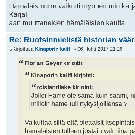
Hämäläismurre vaikutti myöhemmin karjal
Karjal
aan muuttaneiden hämäläisten kautta.
Re: Ruotsinmielistä historian väär
Kirjoittaja
Kinaporin kalifi
» 06 Huhti 2017 21:26
Florian Geyer kirjoitti:
Kinaporin kalifi kirjoitti:
rcislandlake kirjoitti:
Jollei Häme ole sama kuin saami, nii
milloin häme tuli nykysijoillensa ?
Vaikuttaa siltä että olettaisit itsepinta
hämäläisten tulleen jostain valmiina p