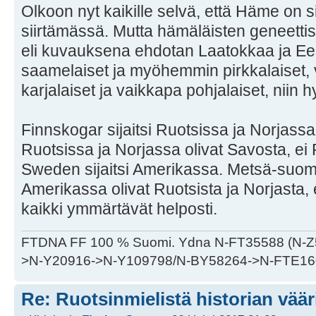
Olkoon nyt kaikille selvä, että Häme on s
siirtämässä. Mutta hämäläisten geneetti
eli kuvauksena ehdotan Laatokkaa ja Eest
saamelaiset ja myöhemmin pirkkalaiset, 
karjalaiset ja vaikkapa pohjalaiset, niin h
Finnskogar sijaitsi Ruotsissa ja Norjass
Ruotsissa ja Norjassa olivat Savosta, ei
Sweden sijaitsi Amerikassa. Metsä-suoma
Amerikassa olivat Ruotsista ja Norjasta,
kaikki ymmärtävät helposti.
FTDNA FF 100 % Suomi. Ydna N-FT35588 (N-
>N-Y20916->N-Y109798/N-BY58264->N-FTE16
Re: Ruotsinmielistä historian väär