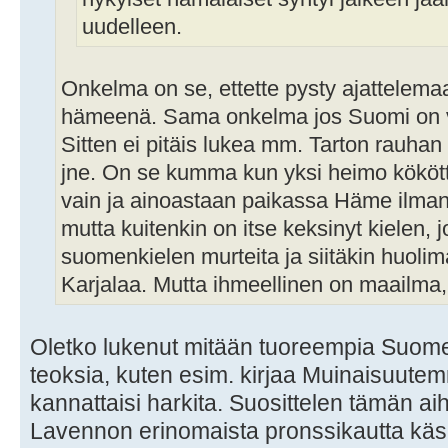
uudelleen.
Onkelma on se, ettette pysty ajattelema
hämeenä. Sama onkelma jos Suomi on v
Sitten ei pitäis lukea mm. Tarton rauhan
jne. On se kumma kun yksi heimo kököt
vain ja ainoastaan paikassa Häme ilma
mutta kuitenkin on itse keksinyt kielen, 
suomenkielen murteita ja siitäkin huolima
Karjalaa. Mutta ihmeellinen on maailma, 
Oletko lukenut mitään tuoreempia Suomen
teoksia, kuten esim. kirjaa Muinaisuutemm
kannattaisi harkita. Suosittelen tämän aih
Lavennon erinomaista pronssikautta käsitt