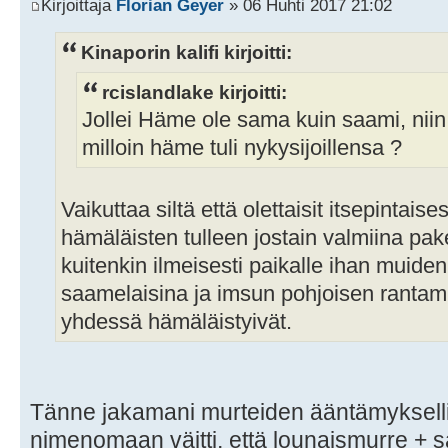
Kirjoittaja
Florian Geyer
» 06 Huhti 2017 21:02
Kinaporin kalifi kirjoitti:
rcislandlake kirjoitti:
Jollei Häme ole sama kuin saami, niin 
milloin häme tuli nykysijoillensa ?
Vaikuttaa siltä että olettaisit itsepintais
hämäläisten tulleen jostain valmiina pake
kuitenkin ilmeisesti paikalle ihan muide
saamelaisina ja imsun pohjoisen rantam
yhdessä hämäläistyivät.
Tänne jakamani murteiden ääntämykselli
nimenomaan väitti, että lounaismurre +