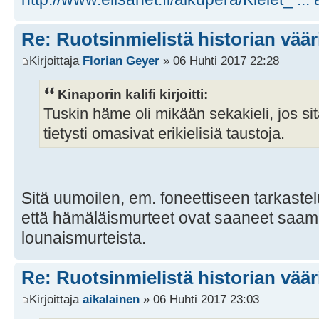
Re: Ruotsinmielistä historian väär
Kirjoittaja
Florian Geyer
» 06 Huhti 2017 22:28
Kinaporin kalifi kirjoitti:
Tuskin häme oli mikään sekakieli, jos si
tietysti omasivat erikielisiä taustoja.
Sitä uumoilen, em. foneettiseen tarkastel
että hämäläismurteet ovat saaneet saamel
lounaismurteista.
Re: Ruotsinmielistä historian väär
Kirjoittaja
aikalainen
» 06 Huhti 2017 23:03