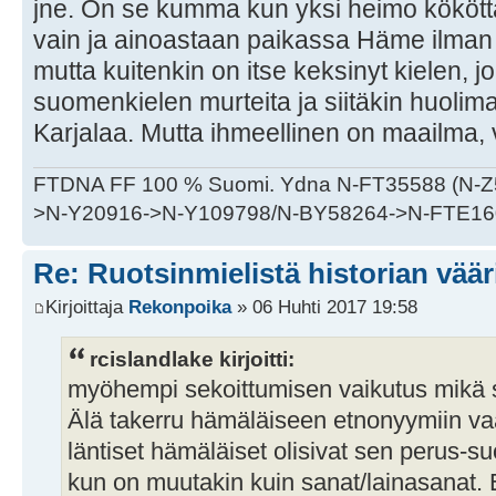
jne. On se kumma kun yksi heimo kökött
vain ja ainoastaan paikassa Häme ilman
mutta kuitenkin on itse keksinyt kielen, j
suomenkielen murteita ja siitäkin huolimat
Karjalaa. Mutta ihmeellinen on maailma, v
FTDNA FF 100 % Suomi. Ydna N-FT35588 (N-
>N-Y20916->N-Y109798/N-BY58264->N-FTE16
Re: Ruotsinmielistä historian väär
Kirjoittaja
Rekonpoika
» 06 Huhti 2017 19:58
rcislandlake kirjoitti:
myöhempi sekoittumisen vaikutus mikä s
Älä takerru hämäläiseen etnonyymiin v
läntiset hämäläiset olisivat sen perus-s
kun on muutakin kuin sanat/lainasanat. Et