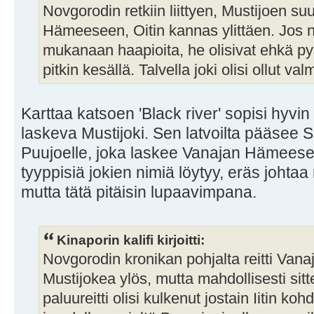
Novgorodin retkiin liittyen, Mustijoen 
Hämeeseen, Oitin kannas ylittäen. Jos n
mukanaan haapioita, he olisivat ehkä py
pitkin kesällä. Talvella joki olisi ollut valm
Karttaa katsoen 'Black river' sopisi hyv
laskeva Mustijoki. Sen latvoilta pääsee 
Puujoelle, joka laskee Vanajan Hämeese
tyyppisiä jokien nimiä löytyy, eräs johtaa 
mutta tätä pitäisin lupaavimpana.
Kinaporin kalifi kirjoitti:
Novgorodin kronikan pohjalta reitti Vanaja
Mustijokea ylös, mutta mahdollisesti sitte
paluureitti olisi kulkenut jostain Iitin ko