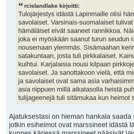
rcislandlake kirjoitti:
Tulojärjestys idästä Lapinmaille olisi häm
savolaiset. Varsinais-suomalaiset tuliva
hämäläiset eivät saaneet rannikkoa. Näid
joka ei myöskään saanut turun seudun r
nousemaan ylemmäs. Sisämaahan kerinn
satakuntaan, josta tuli pirkkalaiset. Kai
kuihtui. Karjalaisia nousi kilpaan pirkko
savolaiset. Ja sanottakoon vielä, että mi
ja savolaiset ovat sama asia varhaisim
asia riippuen millä aikatasolla heistä pu
tulijageenejä tuli sitämukaa kun heimot s
Ajatuksestasi on hieman hankala saada se
jotkin esiheimot ovat marssineet idästä 
kunnes kärjessä marssineet pääsivät Va