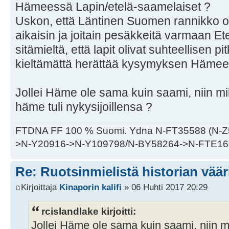
Hämeessä Lapin/etelä-saamelaiset ?
Uskon, että Läntinen Suomen rannikko oli 
aikaisin ja joitain pesäkkeitä varmaan Et
sitämieltä, että lapit olivat suhteellisen 
kieltämättä herättää kysymyksen Hämees
Jollei Häme ole sama kuin saami, niin miks
häme tuli nykysijoillensa ?
FTDNA FF 100 % Suomi. Ydna N-FT35588 (N-
>N-Y20916->N-Y109798/N-BY58264->N-FTE16
Re: Ruotsinmielistä historian väär
Kirjoittaja
Kinaporin kalifi
» 06 Huhti 2017 20:29
rcislandlake kirjoitti:
Jollei Häme ole sama kuin saami, niin mik