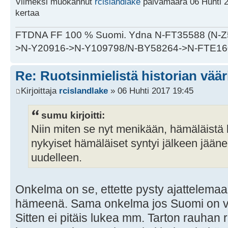
Viimeksi muokannut
rcislandlake
päivämäärä 06 Huhti 2
kertaa
FTDNA FF 100 % Suomi. Ydna N-FT35588 (N-
>N-Y20916->N-Y109798/N-BY58264->N-FTE16
Re: Ruotsinmielistä historian väär
Kirjoittaja
rcislandlake
» 06 Huhti 2017 19:45
sumu kirjoitti:
Niin miten se nyt menikään, hämäläistä l
nykyiset hämäläiset syntyi jälkeen jääne
uudelleen.
Onkelma on se, ettette pysty ajattelema
hämeenä. Sama onkelma jos Suomi on va
Sitten ei pitäis lukea mm. Tarton rauhan 