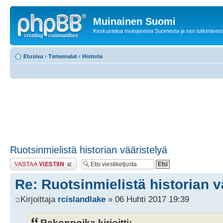
Muinainen Suomi
Keskustelua muinaisesta Suomesta ja sen tutkimisest
Etusivu
‹
Tieteenalat
‹
Historia
Ruotsinmielistä historian vääristelyä
Lähetä vastaus
Re: Ruotsinmielistä historian v
Kirjoittaja
rcislandlake
» 06 Huhti 2017 19:39
Rekonpoika kirjoitti: