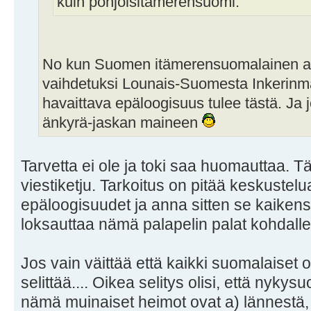
kuin pohjoisitämerensuomi.
No kun Suomen itämerensuomalainen as
vaihdetuksi Lounais-Suomesta Inkerinmaa
havaittava epäloogisuus tulee tästä. Ja j
änkyrä-jaskan maineen
Tarvetta ei ole ja toki saa huomauttaa. T
viestiketju. Tarkoitus on pitää keskustelua
epäloogisuudet ja anna sitten se kaikense
loksauttaa nämä palapelin palat kohdall
Jos vain väittää että kaikki suomalaiset o
selittää.... Oikea selitys olisi, että nykys
nämä muinaiset heimot ovat a) lännestä, 