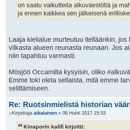
on saatu vaikutteita alkuväestöltä ja mahdo
ja ennen kaikkea sen jälkeisenä erillisk
Laaja kielialue murteutuu itelläänkin, jo
vilkasta alueen reunasta reunaan. Jos a
niin tapahtuu varmasti.
Mösjöö Occamilta kysyisin, oliko #alkuväe
Emme toki oleta sellaista, mitä emme tarv
selittämiseen.
Re: Ruotsinmielistä historian väär
Kirjoittaja
aikalainen
» 08 Huhti 2017 15:33
Kinaporin kalifi kirjoitti: