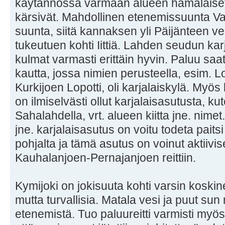
käytännössä varmaan alueen hämäläiset
kärsivät. Mahdollinen etenemissuunta Van
suunta, siitä kannaksen yli Päijänteen v
tukeutuen kohti Iittiä. Lahden seudun kar
kulmat varmasti erittäin hyvin. Paluu sa
kautta, jossa nimien perusteella, esim. Lo
Kurkijoen Lopotti, oli karjalaiskylä. M
on ilmiselvästi ollut karjalaisasutusta, ku
Sahalahdella, vrt. alueen kiitta jne. nim
jne. karjalaisasutus on voitu todeta paits
pohjalta ja tämä asutus on voinut aktiivis
Kauhalanjoen-Pernajanjoen reittiin.
Kymijoki on jokisuuta kohti varsin koskine
mutta turvallisia. Matala vesi ja puut sun 
etenemistä. Tuo paluureitti varmisti myös 