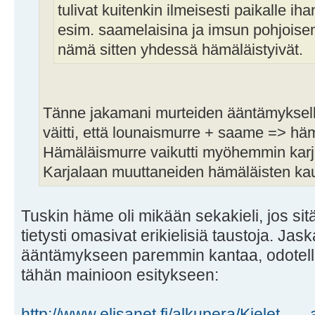
tulivat kuitenkin ilmeisesti paikalle i
esim. saamelaisina ja imsun pohjoise
nämä sitten yhdessä hämäläistyivät.
Tänne jakamani murteiden ääntämyksel
väitti, että lounaismurre + saame => hä
Hämäläismurre vaikutti myöhemmin karja
Karjalaan muuttaneiden hämäläisten kau
Tuskin häme oli mikään sekakieli, jos sit
tietysti omasivat erikielisiä taustoja. Jas
ääntämykseen paremmin kantaa, odotelle
tähän mainioon esitykseen:
http://www.elisanet.fi/alkupera/Kielet_ ... 