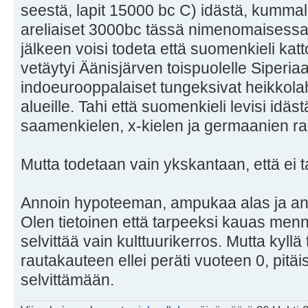
seestä, lapit 15000 bc C) idästä, kummall
areliaiset 3000bc tässä nimenomaisessa 
jälkeen voisi todeta että suomenkieli kat
vetäytyi Äänisjärven toispuolelle Siperiaa
indoeurooppalaiset tungeksivat heikkola
alueille. Tahi että suomenkieli levisi idäs
saamenkielen, x-kielen ja germaanien ra
Mutta todetaan vain ykskantaan, että ei ta
Annoin hypoteeman, ampukaa alas ja an
Olen tietoinen että tarpeeksi kauas men
selvittää vain kulttuurikerros. Mutta kyll
rautakauteen ellei peräti vuoteen 0, pitäi
selvittämään.