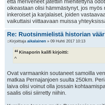
että meriveneet jätettiin miehitettynä od
oikeastaan olisi hämmästynyt, jos myös m
inkeroiset ja karjalaiset, joiden vastaav
vaikuttaisi viittaavaan muissa yhteyksiss
Re: Ruotsinmielistä historian väär
Kirjoittaja
aikalainen
» 09 Huhti 2017 10:13
Kinaporin kalifi kirjoitti:
^
Ovat varmaankin soutaneet samoilla vene
matkaa Pernajanjoen suulta 250km. Per
laiva olisi voinut olla jossain kohtaamis
saalis olisi siirretty niihin.