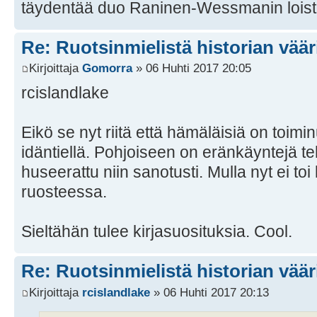
täydentää duo Raninen-Wessmanin loiste
Re: Ruotsinmielistä historian väär
Kirjoittaja
Gomorra
» 06 Huhti 2017 20:05
rcislandlake
Eikö se nyt riitä että hämäläisiä on toimi
idäntiellä. Pohjoiseen on eränkäyntejä t
huseerattu niin sanotusti. Mulla nyt ei toi
ruosteessa.
Sieltähän tulee kirjasuosituksia. Cool.
Re: Ruotsinmielistä historian väär
Kirjoittaja
rcislandlake
» 06 Huhti 2017 20:13