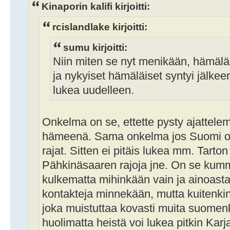
Kinaporin kalifi kirjoitti:
rcislandlake kirjoitti:
sumu kirjoitti:
Niin miten se nyt menikään, hämäläi
ja nykyiset hämäläiset syntyi jälkee
lukea uudelleen.
Onkelma on se, ettette pysty ajattele
hämeenä. Sama onkelma jos Suomi o
rajat. Sitten ei pitäis lukea mm. Tarton
Pähkinäsaaren rajoja jne. On se kum
kulkematta mihinkään vain ja ainoas
kontakteja minnekään, mutta kuitenkin 
joka muistuttaa kovasti muita suomenki
huolimatta heistä voi lukea pitkin Kar