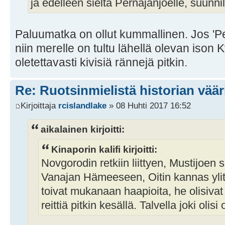
ja edelleen sieltä Pernajanjoelle, suunn
Paluumatka on ollut kummallinen. Jos 'Pe
niin merelle on tultu lähellä olevan ison 
oletettavasti kivisiä rännejä pitkin.
Re: Ruotsinmielistä historian väär
Kirjoittaja
rcislandlake
» 08 Huhti 2017 16:52
aikalainen kirjoitti:
Kinaporin kalifi kirjoitti:
Novgorodin retkiin liittyen, Mustijoen
Vanajan Hämeeseen, Oitin kannas ylit
toivat mukanaan haapioita, he olisiv
reittiä pitkin kesällä. Talvella joki olisi 