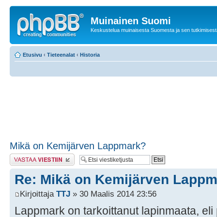
Muinainen Suomi
Keskustelua muinaisesta Suomesta ja sen tutkimisest
Etusivu
‹
Tieteenalat
‹
Historia
Mikä on Kemijärven Lappmark?
Lähetä vastaus
Re: Mikä on Kemijärven Lapp
Kirjoittaja
TTJ
» 30 Maalis 2014 23:56
Lappmark on tarkoittanut lapinmaata, eli