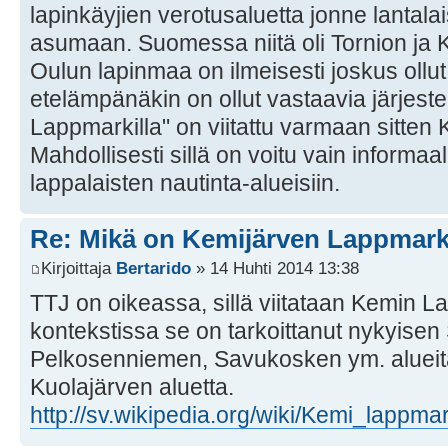
lapinkäyjien verotusaluetta jonne lantala
asumaan. Suomessa niitä oli Tornion ja
Oulun lapinmaa on ilmeisesti joskus ollut
etelämpänäkin on ollut vastaavia järjeste
Lappmarkilla" on viitattu varmaan sitten
Mahdollisesti sillä on voitu vain informaalis
lappalaisten nautinta-alueisiin.
Re: Mikä on Kemijärven Lappmar
Kirjoittaja
Bertarido
» 14 Huhti 2014 13:38
TTJ on oikeassa, sillä viitataan Kemin L
kontekstissa se on tarkoittanut nykyisen
Pelkosenniemen, Savukosken ym. alueita
Kuolajärven aluetta.
http://sv.wikipedia.org/wiki/Kemi_lappma