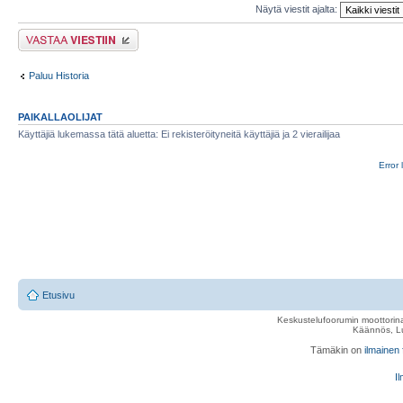
Näytä viestit ajalta:
Lähetä vastaus
Paluu Historia
PAIKALLAOLIJAT
Käyttäjiä lukemassa tätä aluetta: Ei rekisteröityneitä käyttäjiä ja 2 vierailijaa
Error 
Etusivu
Keskustelufoorumin moottorina
Käännös, Lu
Tämäkin on
ilmainen
Il