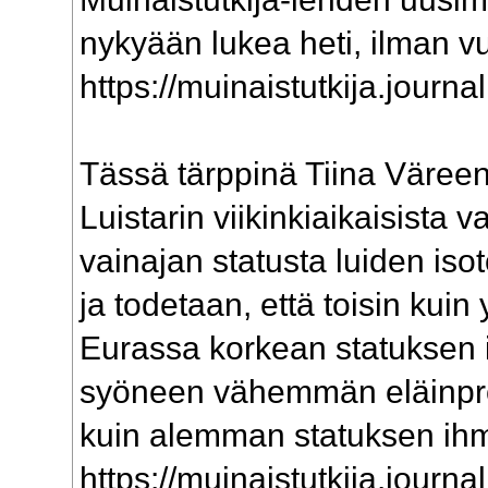
nykyään lukea heti, ilman v
https://muinaistutkija.journal
Tässä tärppinä Tiina Väreen
Luistarin viikinkiaikaisista v
vainajan statusta luiden iso
ja todetaan, että toisin ku
Eurassa korkean statuksen 
syöneen vähemmän eläinprot
kuin alemman statuksen ihm
https://muinaistutkija.journal