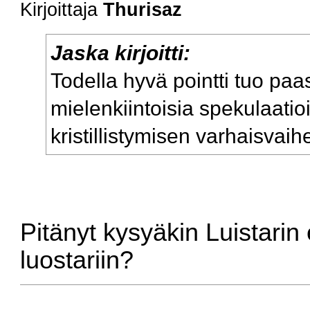
Kirjoittaja
Thurisaz
Jaska kirjoitti:
Todella hyvä pointti tuo pa
mielenkiintoisia spekulaat
kristillistymisen varhaisvaihe
Pitänyt kysyäkin Luistarin e
luostariin?