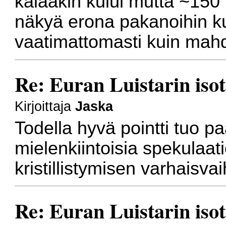
kalaakin kului mutta ~150
näkyä erona pakanoihin ku
vaatimattomasti kuin mahdo
Re: Euran Luistarin isot
Kirjoittaja
Jaska
Todella hyvä pointti tuo p
mielenkiintoisia spekulaa
kristillistymisen varhaisvai
Re: Euran Luistarin isot