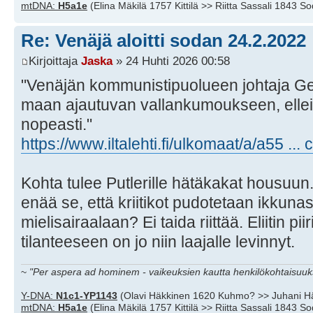
mtDNA:
H5a1e
(Elina Mäkilä 1757 Kittilä >> Riitta Sassali 1843 S
Re: Venäjä aloitti sodan 24.2.2022
Kirjoittaja
Jaska
» 24 Huhti 2026 00:58
"Venäjän kommunistipuolueen johtaja Ge
maan ajautuvan vallankumoukseen, ellei 
nopeasti."
https://www.iltalehti.fi/ulkomaat/a/a55 ..
Kohta tulee Putlerille hätäkakat housuun
enää se, että kriitikot pudotetaan ikkunas
mielisairaalaan? Ei taida riittää. Eliitin p
tilanteeseen on jo niin laajalle levinnyt.
~
"Per aspera ad hominem - vaikeuksien kautta henkilökohtaisuuks
Y-DNA:
N1c1-YP1143
(Olavi Häkkinen 1620 Kuhmo? >> Juhani H
mtDNA:
H5a1e
(Elina Mäkilä 1757 Kittilä >> Riitta Sassali 1843 S