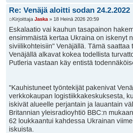
Re: Venäjä aloitti sodan 24.2.2022
Kirjoittaja
Jaska
» 18 Heinä 2026 20:59
Eskalaatio vai kauhun tasapainon hakemi
ensimmäistä kertaa Ukraina on iskenyt nyt
siviilikohteisiin" Venäjällä. Tämä saattaa 
Venäjällä alkavat kokea todellista turva
Putleria vastaan käy entistä todennäköi
"Kauhistuneet työntekijät pakenivat Ve
verkkokaupan logistiikkakeskuksesta, ku
iskivät alueelle perjantain ja lauantain v
Britannian yleisradioyhtiö BBC:n mukaan
62 loukkaantui kahdessa Ukrainan viime
iskuista.