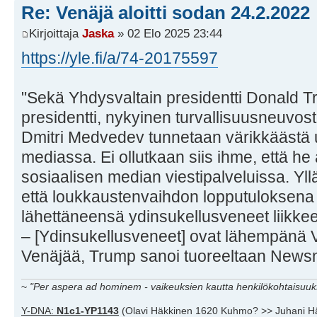
Re: Venäjä aloitti sodan 24.2.2022
Kirjoittaja
Jaska
» 02 Elo 2025 23:44
https://yle.fi/a/74-20175597
"Sekä Yhdysvaltain presidentti Donald T
presidentti, nykyinen turvallisuusneuvo
Dmitri Medvedev tunnetaan värikkäästä 
mediassa. Ei ollutkaan siis ihme, että he
sosiaalisen median viestipalveluissa. Yllä
että loukkaustenvaihdon lopputuloksen
lähettäneensä ydinsukellusveneet liikkee
– [Ydinsukellusveneet] ovat lähempänä 
Venäjää, Trump sanoi tuoreeltaan Newsm
~
"Per aspera ad hominem - vaikeuksien kautta henkilökohtaisuuks
Y-DNA:
N1c1-YP1143
(Olavi Häkkinen 1620 Kuhmo? >> Juhani H