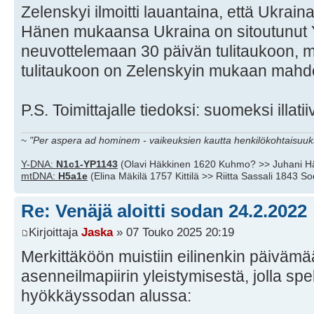
Zelenskyi ilmoitti lauantaina, että Ukrain
Hänen mukaansa Ukraina on sitoutunut 
neuvottelemaan 30 päivän tulitaukoon, 
tulitaukoon on Zelenskyin mukaan mahdo
P.S. Toimittajalle tiedoksi: suomeksi illati
~
"Per aspera ad hominem - vaikeuksien kautta henkilökohtaisuuks
Y-DNA:
N1c1-YP1143
(Olavi Häkkinen 1620 Kuhmo? >> Juhani H
mtDNA:
H5a1e
(Elina Mäkilä 1757 Kittilä >> Riitta Sassali 1843 S
Re: Venäjä aloitti sodan 24.2.2022
Kirjoittaja
Jaska
» 07 Touko 2025 20:19
Merkittäköön muistiin eilinenkin päivämää
asenneilmapiirin yleistymisestä, jolla s
hyökkäyssodan alussa: