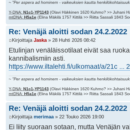
~
"Per aspera ad hominem - vaikeuksien kautta henkilökohtaisuuks
Y-DNA:
N1c1-YP1143
(Olavi Häkkinen 1620 Kuhmo? >> Juhani H
mtDNA:
H5a1e
(Elina Mäkilä 1757 Kittilä >> Riitta Sassali 1843 S
Re: Venäjä aloitti sodan 24.2.2022
Kirjoittaja
Jaska
» 28 Huhti 2026 08:42
Etulinjan venäläissotilaat eivät saa ruok
kannibalismiin asti.
https://www.iltalehti.fi/ulkomaat/a/21c ..
~
"Per aspera ad hominem - vaikeuksien kautta henkilökohtaisuuks
Y-DNA:
N1c1-YP1143
(Olavi Häkkinen 1620 Kuhmo? >> Juhani H
mtDNA:
H5a1e
(Elina Mäkilä 1757 Kittilä >> Riitta Sassali 1843 S
Re: Venäjä aloitti sodan 24.2.2022
Kirjoittaja
merimaa
» 22 Touko 2026 19:00
Ei liity suoraan sotaan, mutta Venäjän v