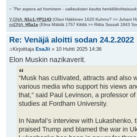
~
"Per aspera ad hominem - vaikeuksien kautta henkilökohtaisuuks
Y-DNA:
N1c1-YP1143
(Olavi Häkkinen 1620 Kuhmo? >> Juhani H
mtDNA:
H5a1e
(Elina Mäkilä 1757 Kittilä >> Riitta Sassali 1843 S
Re: Venäjä aloitti sodan 24.2.2022
Kirjoittaja
EsaJii
» 10 Huhti 2025 14:36
Elon Muskin nazikaverit.
“Musk has cultivated, attracts and also 
various media who support his views an
that,” said Paul Levinson, a professor 
studies at Fordham University.
In Nawfal’s interview with Lukashenko, 
praised Trump and blamed the war in Uk