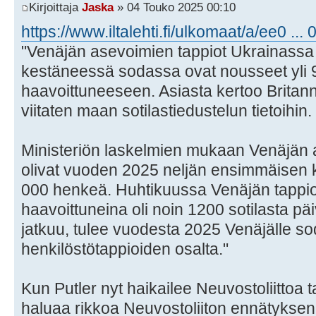
Kirjoittaja
Jaska
» 04 Touko 2025 00:10
https://www.iltalehti.fi/ulkomaat/a/ee0 ..
"Venäjän asevoimien tappiot Ukrainassa j
kestäneessä sodassa ovat nousseet yli 
haavoittuneeseen. Asiasta kertoo Britann
viitaten maan sotilastiedustelun tietoihin.
Ministeriön laskelmien mukaan Venäjän 
olivat vuoden 2025 neljän ensimmäisen
000 henkeä. Huhtikuussa Venäjän tappiot
haavoittuneina oli noin 1200 sotilasta p
jatkuu, tulee vuodesta 2025 Venäjälle so
henkilöstötappioiden osalta."
Kun Putler nyt haikailee Neuvostoliittoa t
haluaa rikkoa Neuvostoliiton ennätyksen: