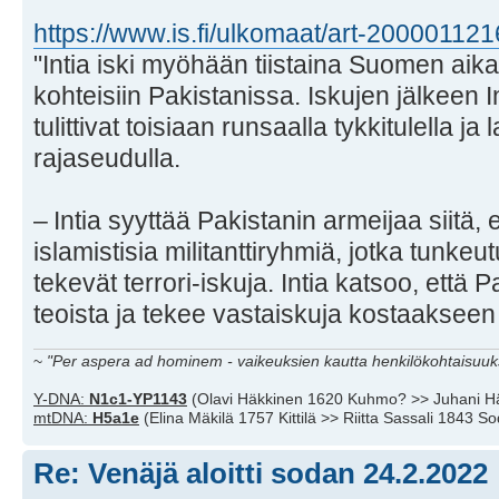
https://www.is.fi/ulkomaat/art-20000112
"Intia iski myöhään tiistaina Suomen aika
kohteisiin Pakistanissa. Iskujen jälkeen I
tulittivat toisiaan runsaalla tykkitulella j
rajaseudulla.
– Intia syyttää Pakistanin armeijaa siitä, e
islamistisia militanttiryhmiä, jotka tunkeut
tekevät terrori-iskuja. Intia katsoo, että
teoista ja tekee vastaiskuja kostaaksee
~
"Per aspera ad hominem - vaikeuksien kautta henkilökohtaisuuks
Y-DNA:
N1c1-YP1143
(Olavi Häkkinen 1620 Kuhmo? >> Juhani H
mtDNA:
H5a1e
(Elina Mäkilä 1757 Kittilä >> Riitta Sassali 1843 S
Re: Venäjä aloitti sodan 24.2.2022