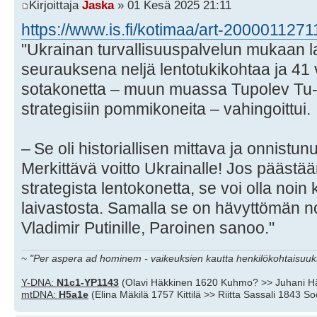
Kirjoittaja
Jaska
» 01 Kesä 2025 21:11
https://www.is.fi/kotimaa/art-2000011271
"Ukrainan turvallisuuspalvelun mukaan l
seurauksena neljä lentotuki­kohtaa ja 41 
sotakonetta – muun muassa Tupolev Tu-9
strategisiin pommikoneita – vahingoittui.
– Se oli historiallisen mittava ja onnistun
Merkittävä voitto Ukrainalle! Jos päästää
strategista lentokonetta, se voi olla no
laivastosta. Samalla se on hävyttömän no
Vladimir Putinille, Paroinen sanoo."
~
"Per aspera ad hominem - vaikeuksien kautta henkilökohtaisuuks
Y-DNA:
N1c1-YP1143
(Olavi Häkkinen 1620 Kuhmo? >> Juhani H
mtDNA:
H5a1e
(Elina Mäkilä 1757 Kittilä >> Riitta Sassali 1843 S