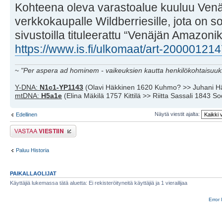
Kohteena oleva varastoalue kuuluu Ven
verkkokaupalle Wildberriesille, jota on s
sivustoilla tituleerattu “Venäjän Amazonik
https://www.is.fi/ulkomaat/art-20000121
~
"Per aspera ad hominem - vaikeuksien kautta henkilökohtaisuuks
Y-DNA:
N1c1-YP1143
(Olavi Häkkinen 1620 Kuhmo? >> Juhani H
mtDNA:
H5a1e
(Elina Mäkilä 1757 Kittilä >> Riitta Sassali 1843 S
Näytä viestit ajalta:
Edellinen
Lähetä vastaus
Paluu Historia
PAIKALLAOLIJAT
Käyttäjiä lukemassa tätä aluetta: Ei rekisteröityneitä käyttäjiä ja 1 vierailijaa
Error 