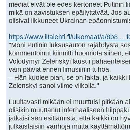
mediat eivät ole edes kertoneet Putinin l
mikä on aavistuksen epäilyttävää. Jos auto
olisivat ilkkuneet Ukrainan epäonnistumi
https://www.iltalehti.fi/ulkomaat/a/8b8 ...
"Moni Putinin luksusauton räjähdystä so
kommentoinut kiinnitti huomiota siihen, e
Volodymyr Zelenskyi lausui pahaenteise
vain päiviä ennen limusiinin tuhoa.
– Hän kuolee pian, se on fakta, ja kaikki
Zelenskyi sanoi viime viikolla."
Luultavasti mikään ei muuttuisi pitkään a
olisikin muuttanut infernaaliseen hiippak
jatkaisi sen esittämistä, että kaikki on h
julkaistaisiin vanhoja mutta käyttämättöm