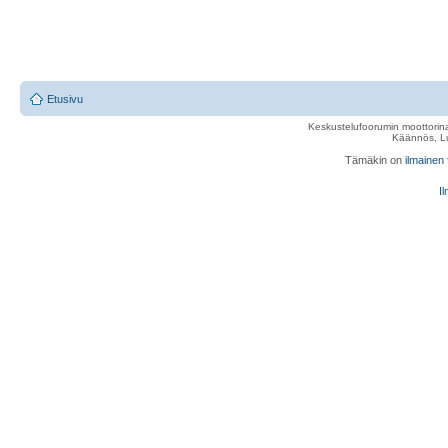
Etusivu
Keskustelufoorumin moottorina
Käännös, Lu
Tämäkin on
ilmainen
Il