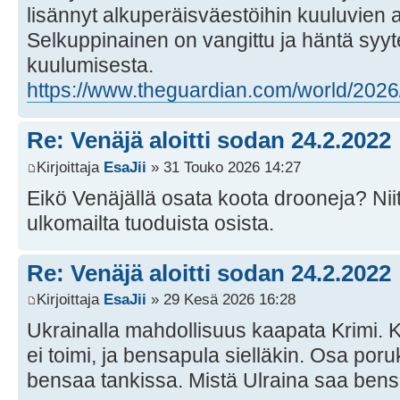
lisännyt alkuperäisväestöihin kuuluvien a
Selkuppinainen on vangittu ja häntä syyte
kuulumisesta.
https://www.theguardian.com/world/2026/
Re: Venäjä aloitti sodan 24.2.2022
Kirjoittaja
EsaJii
» 31 Touko 2026 14:27
Eikö Venäjällä osata koota drooneja? Nii
ulkomailta tuoduista osista.
Re: Venäjä aloitti sodan 24.2.2022
Kirjoittaja
EsaJii
» 29 Kesä 2026 16:28
Ukrainalla mahdollisuus kaapata Krimi. K
ei toimi, ja bensapula sielläkin. Osa porukk
bensaa tankissa. Mistä Ulraina saa ben