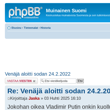
Muinainen Suomi
Keskustelua muinaisesta Suomesta ja sen tutkimisest
Etusivu
‹
Tieteenalat
‹
Historia
Venäjä aloitti sodan 24.2.2022
Lähetä vastaus
Re: Venäjä aloitti sodan 24.2.2
Kirjoittaja
Jaska
» 03 Huhti 2025 16:10
Jokohan oikea Vladimir Putin onkin kuoll