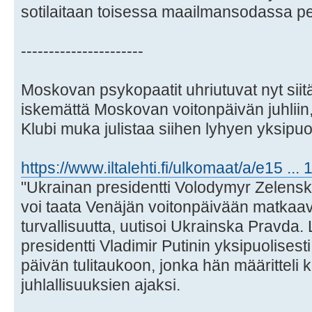
sotilaitaan toisessa maailmansodassa per
----------------------
Moskovan psykopaatit uhriutuvat nyt siitä
iskemättä Moskovan voitonpäivän juhliin,
Klubi muka julistaa siihen lyhyen yksipuol
https://www.iltalehti.fi/ulkomaat/a/e15 ..
"Ukrainan presidentti Volodymyr Zelensky
voi taata Venäjän voitonpäivään matkaavi
turvallisuutta, uutisoi Ukrainska Pravda. 
presidentti Vladimir Putinin yksipuolises
päivän tulitaukoon, jonka hän määritteli
juhlallisuuksien ajaksi.