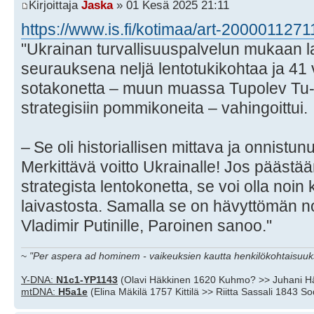
Kirjoittaja
Jaska
» 01 Kesä 2025 21:11
https://www.is.fi/kotimaa/art-2000011271
"Ukrainan turvallisuuspalvelun mukaan l
seurauksena neljä lentotuki­kohtaa ja 41 
sotakonetta – muun muassa Tupolev Tu-9
strategisiin pommikoneita – vahingoittui.
– Se oli historiallisen mittava ja onnistun
Merkittävä voitto Ukrainalle! Jos päästää
strategista lentokonetta, se voi olla no
laivastosta. Samalla se on hävyttömän no
Vladimir Putinille, Paroinen sanoo."
~
"Per aspera ad hominem - vaikeuksien kautta henkilökohtaisuuks
Y-DNA:
N1c1-YP1143
(Olavi Häkkinen 1620 Kuhmo? >> Juhani H
mtDNA:
H5a1e
(Elina Mäkilä 1757 Kittilä >> Riitta Sassali 1843 S