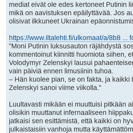
mediat eivät ole edes kertoneet Putinin l
mikä on aavistuksen epäilyttävää. Jos auto
olisivat ilkkuneet Ukrainan epäonnistumi
https://www.iltalehti.fi/ulkomaat/a/8b8 ...
"Moni Putinin luksusauton räjähdystä so
kommentoinut kiinnitti huomiota siihen, e
Volodymyr Zelenskyi lausui pahaenteise
vain päiviä ennen limusiinin tuhoa.
– Hän kuolee pian, se on fakta, ja kaikki
Zelenskyi sanoi viime viikolla."
Luultavasti mikään ei muuttuisi pitkään a
olisikin muuttanut infernaaliseen hiippak
jatkaisi sen esittämistä, että kaikki on h
julkaistaisiin vanhoja mutta käyttämättöm