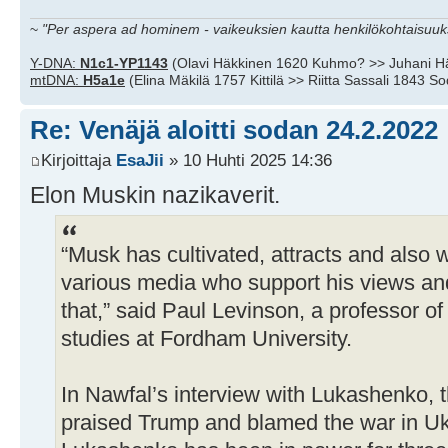
~
"Per aspera ad hominem - vaikeuksien kautta henkilökohtaisuuks
Y-DNA:
N1c1-YP1143
(Olavi Häkkinen 1620 Kuhmo? >> Juhani H
mtDNA:
H5a1e
(Elina Mäkilä 1757 Kittilä >> Riitta Sassali 1843 S
Re: Venäjä aloitti sodan 24.2.2022
Kirjoittaja
EsaJii
» 10 Huhti 2025 14:36
Elon Muskin nazikaverit.
“Musk has cultivated, attracts and also 
various media who support his views an
that,” said Paul Levinson, a professor 
studies at Fordham University.
In Nawfal’s interview with Lukashenko, 
praised Trump and blamed the war in Uk