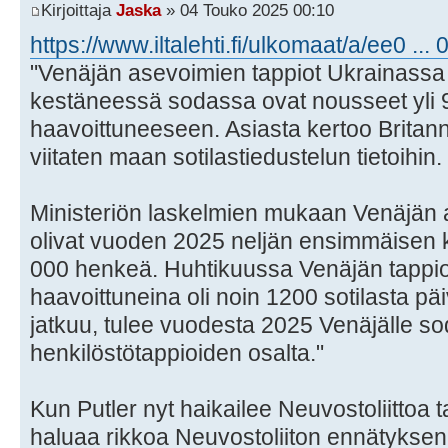
Kirjoittaja
Jaska
» 04 Touko 2025 00:10
https://www.iltalehti.fi/ulkomaat/a/ee0 ..
"Venäjän asevoimien tappiot Ukrainassa j
kestäneessä sodassa ovat nousseet yli 
haavoittuneeseen. Asiasta kertoo Britann
viitaten maan sotilastiedustelun tietoihin.
Ministeriön laskelmien mukaan Venäjän 
olivat vuoden 2025 neljän ensimmäisen
000 henkeä. Huhtikuussa Venäjän tappiot
haavoittuneina oli noin 1200 sotilasta p
jatkuu, tulee vuodesta 2025 Venäjälle so
henkilöstötappioiden osalta."
Kun Putler nyt haikailee Neuvostoliittoa t
haluaa rikkoa Neuvostoliiton ennätyksen: