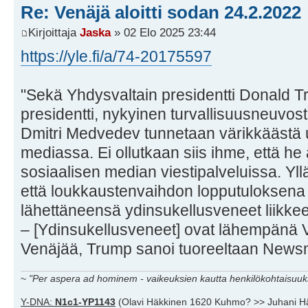
Re: Venäjä aloitti sodan 24.2.2022
Kirjoittaja
Jaska
» 02 Elo 2025 23:44
https://yle.fi/a/74-20175597
"Sekä Yhdysvaltain presidentti Donald T
presidentti, nykyinen turvallisuusneuvo
Dmitri Medvedev tunnetaan värikkäästä 
mediassa. Ei ollutkaan siis ihme, että he
sosiaalisen median viestipalveluissa. Yllä
että loukkaustenvaihdon lopputuloksen
lähettäneensä ydinsukellusveneet liikkee
– [Ydinsukellusveneet] ovat lähempänä 
Venäjää, Trump sanoi tuoreeltaan Newsm
~
"Per aspera ad hominem - vaikeuksien kautta henkilökohtaisuuks
Y-DNA:
N1c1-YP1143
(Olavi Häkkinen 1620 Kuhmo? >> Juhani H