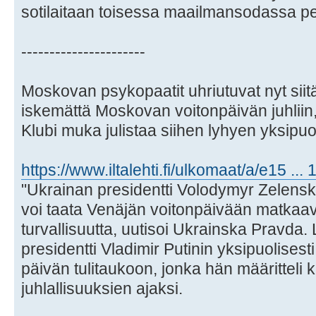
sotilaitaan toisessa maailmansodassa per
----------------------
Moskovan psykopaatit uhriutuvat nyt siitä
iskemättä Moskovan voitonpäivän juhliin,
Klubi muka julistaa siihen lyhyen yksipuol
https://www.iltalehti.fi/ulkomaat/a/e15 ..
"Ukrainan presidentti Volodymyr Zelensky
voi taata Venäjän voitonpäivään matkaavi
turvallisuutta, uutisoi Ukrainska Pravda. 
presidentti Vladimir Putinin yksipuolises
päivän tulitaukoon, jonka hän määritteli
juhlallisuuksien ajaksi.