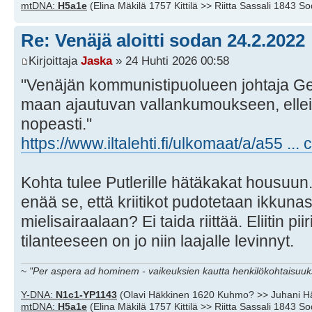
mtDNA:
H5a1e
(Elina Mäkilä 1757 Kittilä >> Riitta Sassali 1843 S
Re: Venäjä aloitti sodan 24.2.2022
Kirjoittaja
Jaska
» 24 Huhti 2026 00:58
"Venäjän kommunistipuolueen johtaja Ge
maan ajautuvan vallankumoukseen, ellei 
nopeasti."
https://www.iltalehti.fi/ulkomaat/a/a55 ..
Kohta tulee Putlerille hätäkakat housuun
enää se, että kriitikot pudotetaan ikkunas
mielisairaalaan? Ei taida riittää. Eliitin p
tilanteeseen on jo niin laajalle levinnyt.
~
"Per aspera ad hominem - vaikeuksien kautta henkilökohtaisuuks
Y-DNA:
N1c1-YP1143
(Olavi Häkkinen 1620 Kuhmo? >> Juhani H
mtDNA:
H5a1e
(Elina Mäkilä 1757 Kittilä >> Riitta Sassali 1843 S