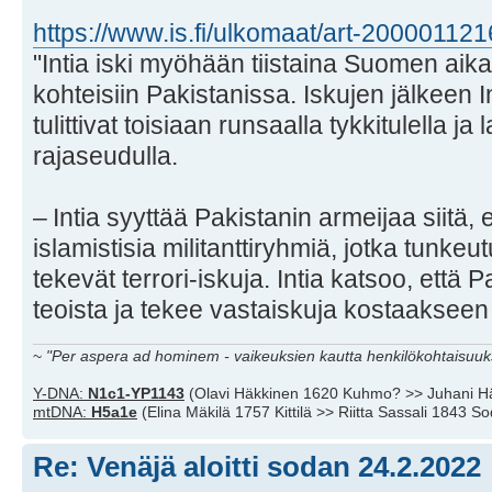
https://www.is.fi/ulkomaat/art-20000112
"Intia iski myöhään tiistaina Suomen aika
kohteisiin Pakistanissa. Iskujen jälkeen I
tulittivat toisiaan runsaalla tykkitulella j
rajaseudulla.
– Intia syyttää Pakistanin armeijaa siitä, e
islamistisia militanttiryhmiä, jotka tunkeut
tekevät terrori-iskuja. Intia katsoo, että
teoista ja tekee vastaiskuja kostaaksee
~
"Per aspera ad hominem - vaikeuksien kautta henkilökohtaisuuks
Y-DNA:
N1c1-YP1143
(Olavi Häkkinen 1620 Kuhmo? >> Juhani H
mtDNA:
H5a1e
(Elina Mäkilä 1757 Kittilä >> Riitta Sassali 1843 S
Re: Venäjä aloitti sodan 24.2.2022