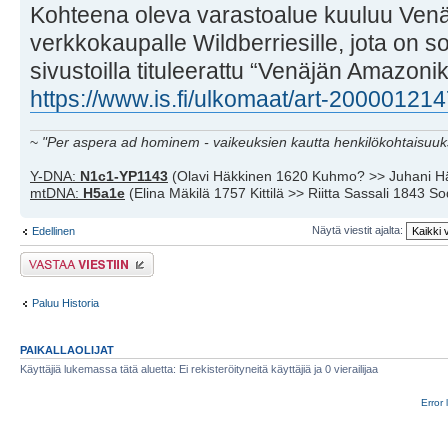
Kohteena oleva varastoalue kuuluu Ven
verkkokaupalle Wildberriesille, jota on s
sivustoilla tituleerattu “Venäjän Amazonik
https://www.is.fi/ulkomaat/art-20000121
~
"Per aspera ad hominem - vaikeuksien kautta henkilökohtaisuuks
Y-DNA:
N1c1-YP1143
(Olavi Häkkinen 1620 Kuhmo? >> Juhani H
mtDNA:
H5a1e
(Elina Mäkilä 1757 Kittilä >> Riitta Sassali 1843 S
Näytä viestit ajalta:
Edellinen
Lähetä vastaus
Paluu Historia
PAIKALLAOLIJAT
Käyttäjiä lukemassa tätä aluetta: Ei rekisteröityneitä käyttäjiä ja 0 vierailijaa
Error 