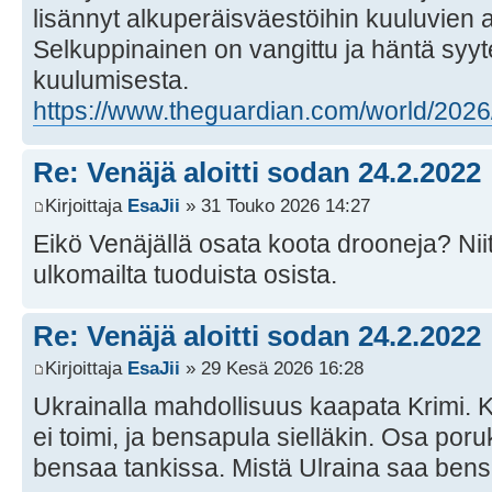
lisännyt alkuperäisväestöihin kuuluvien a
Selkuppinainen on vangittu ja häntä syyte
kuulumisesta.
https://www.theguardian.com/world/2026/
Re: Venäjä aloitti sodan 24.2.2022
Kirjoittaja
EsaJii
» 31 Touko 2026 14:27
Eikö Venäjällä osata koota drooneja? Nii
ulkomailta tuoduista osista.
Re: Venäjä aloitti sodan 24.2.2022
Kirjoittaja
EsaJii
» 29 Kesä 2026 16:28
Ukrainalla mahdollisuus kaapata Krimi. K
ei toimi, ja bensapula sielläkin. Osa porukk
bensaa tankissa. Mistä Ulraina saa ben