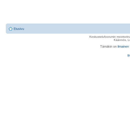
Etusivu
Keskustelufoorumin moottorina
Käännös, Lu
Tämäkin on
ilmainen
Il