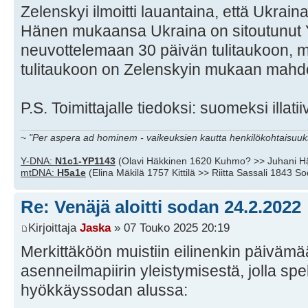
Zelenskyi ilmoitti lauantaina, että Ukrain
Hänen mukaansa Ukraina on sitoutunut 
neuvottelemaan 30 päivän tulitaukoon, 
tulitaukoon on Zelenskyin mukaan mahdo
P.S. Toimittajalle tiedoksi: suomeksi illati
~
"Per aspera ad hominem - vaikeuksien kautta henkilökohtaisuuks
Y-DNA:
N1c1-YP1143
(Olavi Häkkinen 1620 Kuhmo? >> Juhani H
mtDNA:
H5a1e
(Elina Mäkilä 1757 Kittilä >> Riitta Sassali 1843 S
Re: Venäjä aloitti sodan 24.2.2022
Kirjoittaja
Jaska
» 07 Touko 2025 20:19
Merkittäköön muistiin eilinenkin päivämää
asenneilmapiirin yleistymisestä, jolla s
hyökkäyssodan alussa: