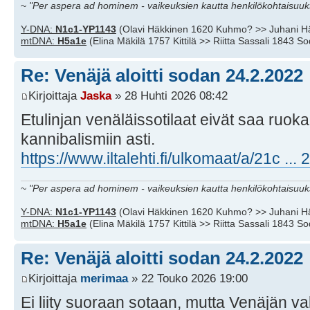
~
"Per aspera ad hominem - vaikeuksien kautta henkilökohtaisuuks
Y-DNA:
N1c1-YP1143
(Olavi Häkkinen 1620 Kuhmo? >> Juhani H
mtDNA:
H5a1e
(Elina Mäkilä 1757 Kittilä >> Riitta Sassali 1843 S
Re: Venäjä aloitti sodan 24.2.2022
Kirjoittaja
Jaska
» 28 Huhti 2026 08:42
Etulinjan venäläissotilaat eivät saa ruok
kannibalismiin asti.
https://www.iltalehti.fi/ulkomaat/a/21c ..
~
"Per aspera ad hominem - vaikeuksien kautta henkilökohtaisuuks
Y-DNA:
N1c1-YP1143
(Olavi Häkkinen 1620 Kuhmo? >> Juhani H
mtDNA:
H5a1e
(Elina Mäkilä 1757 Kittilä >> Riitta Sassali 1843 S
Re: Venäjä aloitti sodan 24.2.2022
Kirjoittaja
merimaa
» 22 Touko 2026 19:00
Ei liity suoraan sotaan, mutta Venäjän v