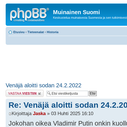
Muinainen Suomi
Keskustelua muinaisesta Suomesta ja sen tutkimisest
Etusivu
‹
Tieteenalat
‹
Historia
Venäjä aloitti sodan 24.2.2022
Lähetä vastaus
Re: Venäjä aloitti sodan 24.2.2
Kirjoittaja
Jaska
» 03 Huhti 2025 16:10
Jokohan oikea Vladimir Putin onkin kuoll