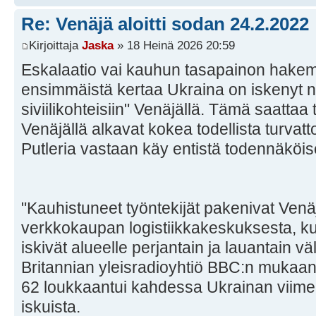
Re: Venäjä aloitti sodan 24.2.2022
Kirjoittaja
Jaska
» 18 Heinä 2026 20:59
Eskalaatio vai kauhun tasapainon hakemi
ensimmäistä kertaa Ukraina on iskenyt nyt
siviilikohteisiin" Venäjällä. Tämä saattaa 
Venäjällä alkavat kokea todellista turva
Putleria vastaan käy entistä todennäköi
"Kauhistuneet työntekijät pakenivat Ve
verkkokaupan logistiikkakeskuksesta, ku
iskivät alueelle perjantain ja lauantain v
Britannian yleisradioyhtiö BBC:n mukaan
62 loukkaantui kahdessa Ukrainan viime
iskuista.